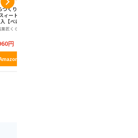
らづくり本舗 芋菓
ワタトー きなこ玉 1
片岡食品 元
 スィートポテト 1
8個入り×3袋 お得セ
ぎみそ煎餅」
個入【べにあかく
ット きな粉 たっぷ
さいたま推
】 川越名物 のし
り 和菓子 老舗 あん
金賞受賞 
越菓匠くらづくり本
Kinako Sweets Factory
ノーブランド
応 ギフト
こ きな粉棒 おやつ
ぎ使用 おや
1,200円
2,950円
まみ
960円
Amazonで見る
Amazo
Amazonで見る