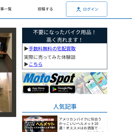
記事一覧
投稿する
ログイン
不要になったバイク用品！
高く売れます！
▶︎
手数料無料の宅配買取
実際に売ってみた体験談
▶︎
こちら
人気記事
アメリカンバイクに似合う
かっこいいヘルメット20
選！オススメはお洒落でワ
モトスポット