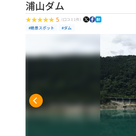
浦山ダム
5
（口コミ1件）
#絶景スポット
#ダム