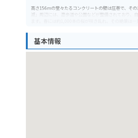
高さ156mの堂々たるコンクリートの壁は圧巻で、そ
湖」周辺には、遊歩道や公園などが整備されており、
ます。春には約1,000本の桜が咲き乱れ、その絶景は
バイクで訪れる場合、ダム周辺のワインディングロー
基本情報
い区間もあるため、安全運転を心がけましょう。