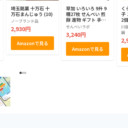
埼玉銘菓 十万石 十
草加 いろいろ 9升 9
く
万石まんじゅう (10)
種27枚 せんべい 煎
子
餅 進物 ギフト 手土
2
ノーブランド品
産 包装 1箱 多種 伝
ん
せんべいラボ
川
2,930円
統 専門店 国産 うる
対
舗
3,240円
ち米 長期保存 軽量
2,
せんべいラボ 製造
Amazonで見る
埼玉 草加
Amazonで見る