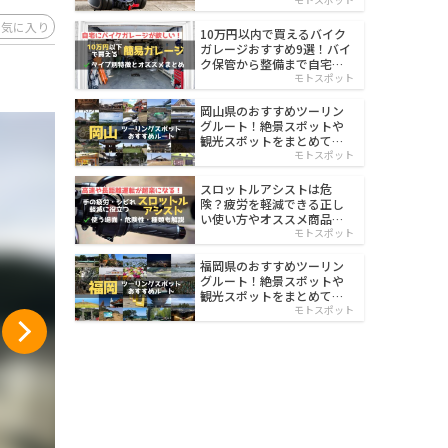
イルド
お気に入り
10万円以内で買えるバイク
ガレージおすすめ9選！バイ
ク保管から整備まで自宅で
楽々
モトスポット
岡山県のおすすめツーリン
グルート！絶景スポットや
観光スポットをまとめて紹
介
モトスポット
スロットルアシストは危
険？疲労を軽減できる正し
い使い方やオススメ商品を
紹介
モトスポット
福岡県のおすすめツーリン
グルート！絶景スポットや
観光スポットをまとめて紹
介
モトスポット