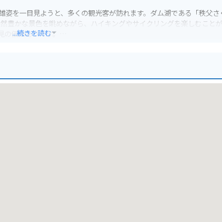
の雄姿を一目見ようと、多くの観光客が訪れます。ダム湖である「秩父さ
自然豊かな景色を眺めながら、ハイキングやサイクリングを楽しむこと
...続きを読む
一見の価値ありです。
ドは、景色も良く、ツーリングにも最適です。ただし、道幅が狭くカー