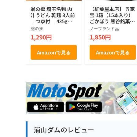
翁の郷 埼玉名物 肉
【紅葉屋本店】 五家
汁うどん 乾麺 3人前
宝 1箱（15本入り）
｜つゆ付 ｜435g｜
ごかぼう 熊谷銘菓
埼玉県産小麦 使用
埼玉銘菓 埼玉3大銘
翁の郷
ノーブランド品
菓 お菓子 秘密のケ
1,290円
1,850円
ンミンSHOW ギフト
個包装
Amazonで見る
Amazonで見る
浦山ダムのレビュー