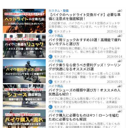
カスタム・整備
0
【バイクのヘッドライト交換ガイド】必要な準
備と注意点を徹底解説！
この記事では、バイクのヘッドライト交換のメリットや
交換手順について解説しています。ヘッドライトの光が
弱くなっていませんか？夜間の視界を改善するために
モトスポット
2025-02-18
は、適切なヘッドライト交換が必要です。自分で交換す
バイク用品
0
る方法からショップに依頼する場合の費用までわかりや
バイク用リュックおすすめ10選！高機能で疲れ
すくお伝えします！
ないモデルと選び方
バイクで荷物を楽に積載したい人必見！リュックなら全
ての荷物を一つにして、常に持ち運べるので手間も盗ま
れる心配もありません。腰や肩の負担を軽減して通勤通
モトスポット
2024-04-14
学・ツーリングを快適にできるオススメリュックを紹介
バイク用品
0
します。
バイク乗りなら使うべき便利グッズ！ツーリン
グが快適になるオススメ25選
もっと快適にバイクに乗りたいなぁ〜と思ったことはあ
りませんか？車体装備・積載・ライダー装備・駐車・メ
ンテ・トラブル対応の6ジャンルで、バイクをもっと快適
モトスポット
2024-05-25
にするオススメ便利グッズを紹介します！
バイク用品
0
バイクシューズの種類や選び方！オススメの人
気商品も紹介！
バイクに乗る時にどんな靴を履いていますか？サンダル
や下駄など不安定な靴は危険なだけでなく、法律違反に
なる可能性もあります。バイクに乗るときはバイク用に
モトスポット
2024-04-25
作られた専用の靴を履くようにしましょう。操作性や安
バイク知識
0
全性の向上性だけでなく、バイクとの一体感でよりカッ
バイク購入に必要なものは4つ！ローンを組む
コよくなります。
ために必要なものも解説
バイクを購入するには、お金以外にも用意しておくもの
があります。身分証明書や住民票を準備しておくことで