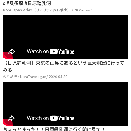
s #奥多摩 #日原鍾乳洞
More Japan Video【リアリティ旅レポch】 / 2025-07-25
【日原鍾乳洞】東京の山奥にあるという巨大洞窟に行って
みる
のら紀行 / NoraTravelogue / 2026-05-30
ちょっとまった！！日原鍾乳洞に行く前に見て！