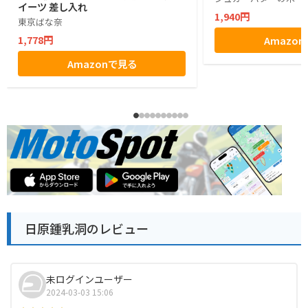
イーツ 差し入れ
1,940円
東京ばな奈
1,778円
Amazo
Amazonで見る
日原鍾乳洞のレビュー
未ログインユーザー
2024-03-03 15:06