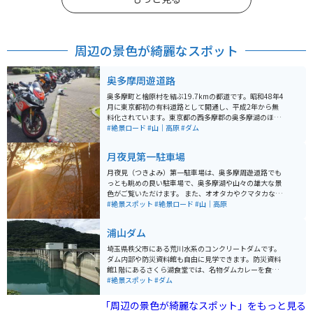
周辺の景色が綺麗なスポット
奥多摩周遊道路
奥多摩町と檜原村を結ぶ19.7kmの都道です。昭和48年4
月に東京都初の有料道路として開通し、平成2年から無
料化されています。東京都の西多摩郡の奥多摩湖のほと
りにあるワインディングロードで、信号もなく、きれい
#絶景ロード
#山｜高原
#ダム
に整備された路面は多くのライダーを魅了し続けてお
り、週末には多くのライダーがマシンとの対話をしに走
月夜見第一駐車場
りに来ています。 ワインディングロードだけでなく、途
中の『都民の森』ではソフトクリームや軽食が食べられ
月夜見（つきよみ）第一駐車場は、奥多摩周遊道路でも
るので休憩にも最適です。そこに集まる多くのバイクた
っとも眺めの良い駐車場で、奥多摩湖や山々の雄大な景
ちを眺めるのも楽しいです。近年は、東京国体や地元自
色がご覧いただけます。 また、オオタカやクマタカな
治体の自転車レースにも使用されたことから、自転車コ
ど、野鳥の撮影スポットとしても人気がある場所です。
#絶景スポット
#絶景ロード
#山｜高原
ースとしての人気も高まっています。
月夜見第一駐車場駐車場入口は見通しの悪いカーブにあ
るため、駐車場に出入りする際には、対向車や歩行者に
浦山ダム
十分注意してください。
埼玉県秩父市にある荒川水系のコンクリートダムです。
ダム内部や防災資料館も自由に見学できます。防災資料
館1階にあるさくら湖食堂では、名物ダムカレーを食べ
ることができます。ドラマなどの撮影にも使われている
#絶景スポット
#ダム
そうです。ダムの上から下を覗くと、階段がダムの下ま
で続いています。浦山ダムで有名な500段階段です。
「周辺の景色が綺麗なスポット」をもっと見る