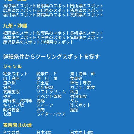
鳥取県のスポット
島根県のスポット
岡山県のスポット
広島県のスポット
山口県のスポット
徳島県のスポット
香川県のスポット
愛媛県のスポット
高知県のスポット
九州・沖縄
福岡県のスポット
佐賀県のスポット
長崎県のスポット
熊本県のスポット
大分県のスポット
宮崎県のスポット
鹿児島県のスポット
沖縄県のスポット
詳細条件からツーリングスポットを探す
ジャンル
絶景スポット
絶景ロード
海｜海岸｜岬
山｜高原
湖｜川｜滝
食事処
道の駅
お土産
神社｜寺院
温泉
文化施設
カフェ｜軽食
商業施設
ソフトクリーム
林道
夜景
イベント体験
宿泊施設
美術館｜資料館
海鮮
ダム
キャンプ場
スイーツ
珍スポット
動植物園
お肉
麺類
お酒
ライダーハウス
東西南北の端
全ての端
日本4端
日本本土4端