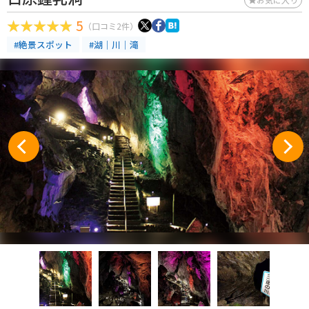
5
（口コミ2件）
#絶景スポット
#湖｜川｜滝