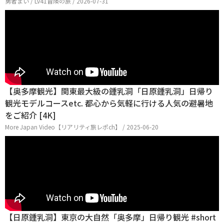
勇者まい / Lv41冒険の旅 / 2026-07-31
【奥多摩観光】関東最大級の鍾乳洞「日原鍾乳洞」日帰り
観光モデルコースetc. 都心から気軽に行ける人気の避暑地
をご紹介 [4K]
More Japan Video【リアリティ旅レポch】 / 2025-06-20
【日原鍾乳洞】東京の大自然「奥多摩」日帰り観光 #short