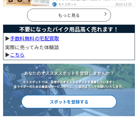
購入ギリギリになって慌てずに済むので、しっかりと準
モトスポット
2022-12-25
備しておきましょう。
もっと見る
不要になったバイク用品高く売れます！
▶︎
手数料無料の宅配買取
実際に売ってみた体験談
▶︎
こちら
あなたのオススメスポットを登録しませんか？
モトスポットでは、皆様からオススメスポットを募集しています！
全ライダーのための最高なサービス作りに、ご協力よろしくお願いいたします。
スポットを登録する