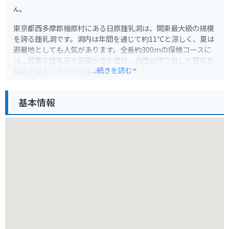
ん。
東京都西多摩郡檜原村にある日原鍾乳洞は、関東最大級の規模
を誇る鍾乳洞です。洞内は年間を通じて約11℃と涼しく、夏は
避暑地としても人気があります。全長約300mの探検コースに
は、見事な鍾乳石や石筍が立ち並び、自然が作り出した芸術を
...続きを読む
間近で見ることができます。
鍾乳洞までは、JR奥多摩駅からバスで約40分、終点の日原鍾
基本情報
乳洞バス停から徒歩5分ほどです。バイクで行く場合は、奥多
摩周遊道路を通るのがおすすめです。駐車場から鍾乳洞までは
少し歩きますが、道中は渓谷の美しい景色を楽しむことができ
ます。 helmets and appropriate safety gear are recomme
nded. Please note that the road may be closed during win
ter.