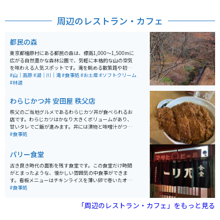
周辺のレストラン・カフェ
都民の森
東京都檜原村にある都民の森は、標高1,000〜1,500mに
広がる自然豊かな森林公園で、気軽に本格的な山の空気
を味わえる人気スポットです。滝を眺める散策路や初心
者向けトレッキングが充実し、森林館では自然観察や木
#山｜高原
#湖｜川｜滝
#食事処
#お土産
#ソフトクリーム
工体験も可能。 駐車場に着いた瞬間の解放感は抜群で、
#林道
売店のソフトクリームは訪れた人の定番。天気が良けれ
ば東京とは思えない絶景が広がります。周辺道路は走り
わらじかつ丼 安田屋 秩父店
やすいものの、木漏れ日や落ち葉、砂で見づらい箇所も
あり速度の出しすぎは禁物。夏は涼しい一方、春・秋・
秩父のご当地グルメであるわらじカツ丼が食べられるお
冬は冷え込むためウインドブレーカーが必須。ツーリン
店です。わらじカツはかなり大きくボリュームがあり、
グにも観光にも最適な自然スポットです。 【とちの実売
甘いタレでご飯が進みます。丼には漬物と味噌汁がつい
店】 標高1,043mにある東京でお空に一番近いレストラ
ており、リーズナブルにお腹いっぱいご飯が食べられま
#食事処
ンです。東京都民の森の中にあります。 売店の営業時間
す。
は8:30〜17:30（冬季は16:30） レストランの営業時間
パリー食堂
は10:00〜16:00（冬季は15:30） 冬季はレストランは土
日祝のみ営業で、定休日は月曜日（都民の森に準ずる）
古き良き時代の面影を残す食堂です。この食堂だけ時間
となっています。 最新情報は公式HPをご確認ください。
がとまったような、懐かしい雰囲気の中食事ができま
す。看板メニューはチキンライスを薄い卵で巻いたオム
ライスです。値段もお手頃で駅からも近いおすすめのお
#食事処
店です。
「周辺のレストラン・カフェ」をもっと見る