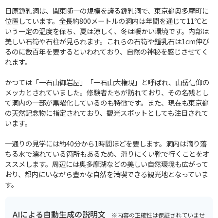
日原鍾乳洞は、関東随一の規模を誇る鍾乳洞で、東京都奥多摩町に
位置しています。全長約800メートルの洞内は年間を通じて11℃と
いう一定の温度を保ち、夏は涼しく、冬は暖かい環境です。内部は
美しい石筍や石柱が見られます。これらの石筍や鍾乳石は1cm伸び
るのに数百年を要するといわれており、自然の神秘を感じさせてく
れます。
かつては「一石山御岩屋」「一石山大権現」と呼ばれ、山岳信仰の
メッカとされていました。修験者たちが訪れており、その名残とし
て洞内の一部が黒曜化しているのも特徴です。また、現在も東京都
の天然記念物に指定されており、観光スポットとしても注目されて
います。
一通りの見学には約40分から1時間ほどを要します。洞内は滴り落
ちる水で濡れている箇所もあるため、滑りにくい靴で行くことをオ
ススメします。周辺には奥多摩湖などの美しい自然環境も広がって
おり、都内にいながら豊かな自然を満喫できる観光地となっていま
す。
AIによる自動生成の説明文
※内容の正確性は保証されていませ