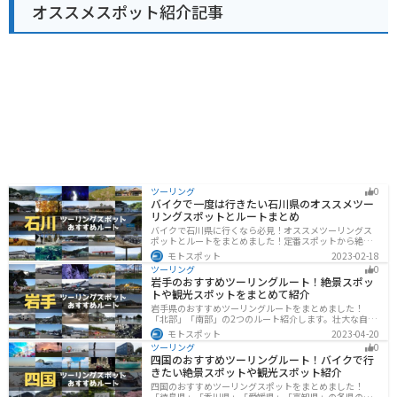
オススメスポット紹介記事
や文化に触れることができる場所です。
ツーリング
0
バイクで一度は行きたい石川県のオススメツー
リングスポットとルートまとめ
バイクで石川県に行くなら必見！オススメツーリングス
ポットとルートをまとめました！定番スポットから絶景
スポット、温泉、海、グルメなど様々なジャンルで楽し
モトスポット
2023-02-18
めます。バイクで石川ツーリングに行こうと思っている
ツーリング
0
人は、参考にしてください。
岩手のおすすめツーリングルート！絶景スポッ
トや観光スポットをまとめて紹介
岩手県のおすすめツーリングルートをまとめました！
「北部」「南部」の2つのルート紹介します。壮大な自然
や歴史的な観光スポットが多く存在するので楽しめま
モトスポット
2023-04-20
す。バイクで岩手県にツーリングに行く際は参考にして
ツーリング
0
ください。
四国のおすすめツーリングルート！バイクで行
きたい絶景スポットや観光スポット紹介
四国のおすすめツーリングスポットをまとめました！
「徳島県」「香川県」「愛媛県」「高知県」の各県の観