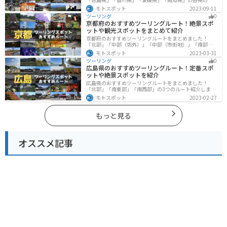
光地紹介します。自然豊かな山々や湖、温泉地が点在
モトスポット
2023-09-11
し、四季折々の景色を楽しめるスポットが多数ありま
ツーリング
0
す。バイクで四国にツーリングに行く際は参考にしてく
京都府のおすすめツーリングルート！絶景スポ
ださい。
ットや観光スポットをまとめて紹介
京都府のおすすめツーリングルートをまとめました！
「北部」「中部（郊外）」「中部（市街地）」「南部」
の4つのルート紹介します。古い町並みや神社仏閣、自然
モトスポット
2023-03-31
に囲まれた風光明媚なスポットが数多く存在し、様々な
ツーリング
0
楽しみ方ができます。バイクで京都府にツーリングに行
広島県のおすすめツーリングルート！定番スポ
く際は参考にしてください。
ットや絶景スポットを紹介
広島県のおすすめツーリングルートをまとめました！
「北部」「南東部」「南西部」の3つのルート紹介しま
す。自然豊かな山と海だけでなく、歴史的価値のある建
モトスポット
2023-02-27
造物も多数あるので、飽きることなくツーリングを堪能
できます。バイクで広島県にツーリングに行く際は参考
にしてください。
もっと見る
オススメ記事