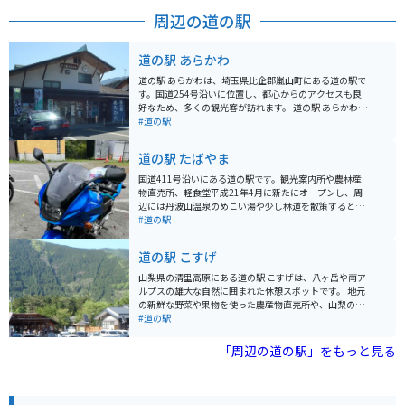
周辺の道の駅
道の駅 あらかわ
道の駅 あらかわは、埼玉県比企郡嵐山町にある道の駅で
す。国道254号沿いに位置し、都心からのアクセスも良
好なため、多くの観光客が訪れます。 道の駅 あらかわの
最大の特徴は、地元の新鮮な農産物が購入できる直売所
#道の駅
です。採れたての野菜や果物はもちろんのこと、地元産
の米や味噌、醤油なども販売されています。また、軽食
道の駅 たばやま
コーナーでは、地元産の食材を使用した料理を楽しむこ
とができます。 バイクでのツーリングにもおすすめのス
国道411号沿いにある道の駅です。観光案内所や農林産
ポットです。道の駅 あらかわは、関越自動車道 嵐山小川
物直売所、軽食堂平成21年4月に新たにオープンし、周
インターチェンジから約5分の場所に位置しており、ア
辺には丹波山温泉のめこい湯や少し林道を散策するとロ
クセスも良好です。駐車場も広く、休憩場所としても最
ーラー滑り台、キャンプ場などがあり老若男女を問わず
#道の駅
適です。周辺には、自然豊かな観光スポットも多く、ツ
楽しめます。 ジビエハンバーガーやキャンプ場、温泉な
ーリングの拠点としてもおすすめです。 周辺には、国指
どのレジャースポットが充実した道の駅です。すぐ横に
道の駅 こすげ
定史跡の菅谷館跡や、桜の名所として知られる嵐山渓谷
多摩川が流れており、川の麓まで近づけるようになって
など、観光スポットも充実しています。道の駅 あらかわ
います。食事も温泉もロケーションも全てが素晴らしく
山梨県の清里高原にある道の駅 こすげは、八ヶ岳や南ア
で地元のグルメや文化に触れ、周辺の観光スポットを巡
癒されるスポットになっています。 東京都内からもアク
ルプスの雄大な自然に囲まれた休憩スポットです。 地元
ってみてはいかがでしょうか。
セスしやすく、中央道八王子ICから2時間以内には到着
の新鮮な野菜や果物を使った農産物直売所や、山梨の名
します。
産品を扱うお土産コーナーが人気です。レストランで
#道の駅
は、地元産の食材を使った料理や、八ヶ岳の湧水を使っ
たコーヒーを楽しむことができます。 バイクで訪れる際
「周辺の道の駅」をもっと見る
は、駐車場から雄大な景色を眺めることができます。周
辺には、清里高原や美し森など、自然豊かな観光スポッ
トが点在しており、ツーリングの拠点としてもおすすめ
です。 道の駅 こすげは、自然を感じながら、地元の味覚