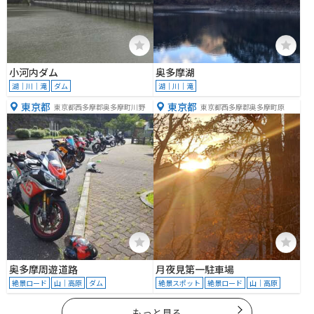
小河内ダム
奥多摩湖
湖｜川｜滝
ダム
湖｜川｜滝
東京都
東京都
東京都西多摩郡奥多摩町川野
東京都西多摩郡奥多摩町原
奥多摩周遊道路
月夜見第一駐車場
絶景ロード
山｜高原
ダム
絶景スポット
絶景ロード
山｜高原
もっと見る