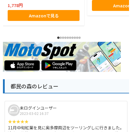
1,778円
Amazo
Amazonで見る
都民の森のレビュー
未ログインユーザー
2023-03-02 16:37
11月中旬紅葉を見に奥多摩周辺をツーリングしに行きました。