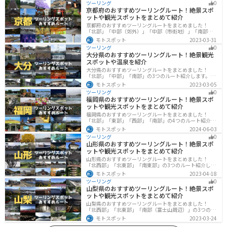
ツーリング
0
京都府のおすすめツーリングルート！絶景スポ
ットや観光スポットをまとめて紹介
京都府のおすすめツーリングルートをまとめました！
「北部」「中部（郊外）」「中部（市街地）」「南部」
の4つのルート紹介します。古い町並みや神社仏閣、自然
モトスポット
2023-03-31
に囲まれた風光明媚なスポットが数多く存在し、様々な
ツーリング
0
楽しみ方ができます。バイクで京都府にツーリングに行
大分県のおすすめツーリングルート！絶景観光
く際は参考にしてください。
スポットや温泉を紹介
大分県のおすすめツーリングルートをまとめました！
「北部」「中部」「南部」の3つのルート紹介します。阿
蘇の雄大な自然を満喫できるスポットや温泉を満喫する
モトスポット
2023-03-05
ツーリングができます。バイクで大分県にツーリングに
ツーリング
0
行く際は参考にしてください。
福岡県のおすすめツーリングルート！絶景スポ
ットや観光スポットをまとめて紹介
福岡県のおすすめツーリングルートをまとめました！
「北部」「東部」「西部」「南部」の4つのルート紹介し
ます。豊かな自然から歴史ある名所、グルメまで多彩な
モトスポット
2024-06-03
魅力が詰まっており、様々な楽しみ方ができます。バイ
ツーリング
0
クで福岡県にツーリングに行く際は参考にしてくださ
山形県のおすすめツーリングルート！絶景スポ
い。
ットや観光スポットをまとめて紹介
山形県のおすすめツーリングルートをまとめました！
「北西部」「北東部」「南東部」の3つのルート紹介しま
す。豊かな自然と歴史的な観光スポット、山と海どちら
モトスポット
2023-04-18
も堪能できるスポットが多数あります。バイクで山形県
ツーリング
0
にツーリングに行く際は参考にしてください。
山梨県のおすすめツーリングルート！絶景スポ
ットや観光スポットをまとめて紹介
山梨県のおすすめツーリングルートをまとめました！
「北西部」「北東部」「南部（富士山周辺）」の3つのル
ート紹介します。富士山を中心に自然豊かな景色や食事
モトスポット
2023-03-24
を楽しめるスポットが多数あります。バイクで山梨県に