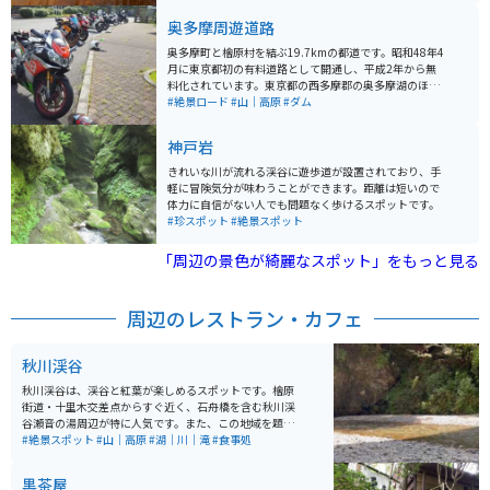
るため、駐車場に出入りする際には、対向車や歩行者に
奥多摩周遊道路
十分注意してください。
奥多摩町と檜原村を結ぶ19.7kmの都道です。昭和48年4
月に東京都初の有料道路として開通し、平成2年から無
料化されています。東京都の西多摩郡の奥多摩湖のほと
りにあるワインディングロードで、信号もなく、きれい
#絶景ロード
#山｜高原
#ダム
に整備された路面は多くのライダーを魅了し続けてお
り、週末には多くのライダーがマシンとの対話をしに走
神戸岩
りに来ています。 ワインディングロードだけでなく、途
中の『都民の森』ではソフトクリームや軽食が食べられ
きれいな川が流れる渓谷に遊歩道が設置されており、手
るので休憩にも最適です。そこに集まる多くのバイクた
軽に冒険気分が味わうことができます。距離は短いので
ちを眺めるのも楽しいです。近年は、東京国体や地元自
体力に自信がない人でも問題なく歩けるスポットです。
治体の自転車レースにも使用されたことから、自転車コ
#珍スポット
#絶景スポット
ースとしての人気も高まっています。
「周辺の景色が綺麗なスポット」をもっと見る
周辺のレストラン・カフェ
秋川渓谷
秋川渓谷は、渓谷と紅葉が楽しめるスポットです。檜原
街道・十里木交差点からすぐ近く、石舟橋を含む秋川渓
谷瀬音の湯周辺が特に人気です。また、この地域を題材
にした映画「五日市物語」の舞台となったこともあり、
#絶景スポット
#山｜高原
#湖｜川｜滝
#食事処
映画ファンにも人気です。周辺には、鍾乳洞や手漉き和
紙の体験工房などもありますので、渓谷とともに文化体
黒茶屋
験も楽しむことができます。