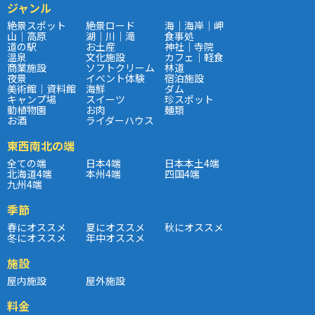
ジャンル
絶景スポット
絶景ロード
海｜海岸｜岬
山｜高原
湖｜川｜滝
食事処
道の駅
お土産
神社｜寺院
温泉
文化施設
カフェ｜軽食
商業施設
ソフトクリーム
林道
夜景
イベント体験
宿泊施設
美術館｜資料館
海鮮
ダム
キャンプ場
スイーツ
珍スポット
動植物園
お肉
麺類
お酒
ライダーハウス
東西南北の端
全ての端
日本4端
日本本土4端
北海道4端
本州4端
四国4端
九州4端
季節
春にオススメ
夏にオススメ
秋にオススメ
冬にオススメ
年中オススメ
施設
屋内施設
屋外施設
料金