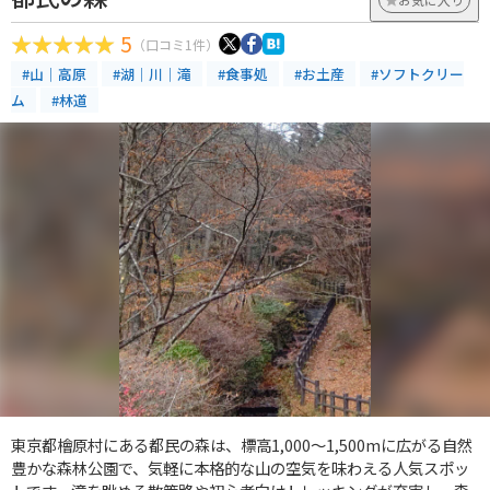
5
（口コミ1件）
#山｜高原
#湖｜川｜滝
#食事処
#お土産
#ソフトクリー
ム
#林道
東京都檜原村にある都民の森は、標高1,000〜1,500mに広がる自然
豊かな森林公園で、気軽に本格的な山の空気を味わえる人気スポッ