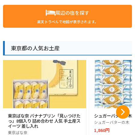
周辺の宿を探す
楽天トラベルで地図が表示されます。
東京都の人気お土産
東京ばな奈 バナナプリン「見ぃつけた
シュガーバターの木 1
っ」8個入り 詰め合わせ 人気 手土産ス
シュガーバターの木
イーツ 差し入れ
1,860円
東京ばな奈