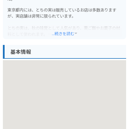
東京都内には、とちの実は販売しているお店は多数あります
が、実店舗は非常に限られています。
とちの実は、秋の味覚として人気があり、栗ご飯やお菓子の材
...続きを読む
料として使われます。
東京都内でとちの実を購入したい場合は、デパートやスーパー
基本情報
マーケット、オンラインストアなどをチェックしてみてくださ
い。時期によっては、道の駅や農産物直売所などでも販売され
ていることがあります。
バイクで訪れる場合、駐車場の情報は事前に確認しておきまし
ょう。