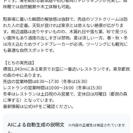
トです。滝を眺める散策路や初心者向けトレッキングが充実し、森
林館では自然観察や木工体験も可能。
駐車場に着いた瞬間の解放感は抜群で、売店のソフトクリームは訪
れた人の定番。天気が良ければ東京とは思えない絶景が広がりま
す。周辺道路は走りやすいものの、木漏れ日や落ち葉、砂で見づら
い箇所もあり速度の出しすぎは禁物。夏は涼しい一方、春・秋・冬
は冷え込むためウインドブレーカーが必須。ツーリングにも観光に
も最適な自然スポットです。
【とちの実売店】
標高1,043mにある東京でお空に一番近いレストランです。東京都民
の森の中にあります。
売店の営業時間は8:30〜17:30（冬季は16:30）
レストランの営業時間は10:00〜16:00（冬季は15:30）
冬季はレストランは土日祝のみ営業で、定休日は月曜日（都民の森
に準ずる）となっています。
最新情報は公式HPをご確認ください。
AIによる自動生成の説明文
※内容の正確性は保証されていませ
ん。