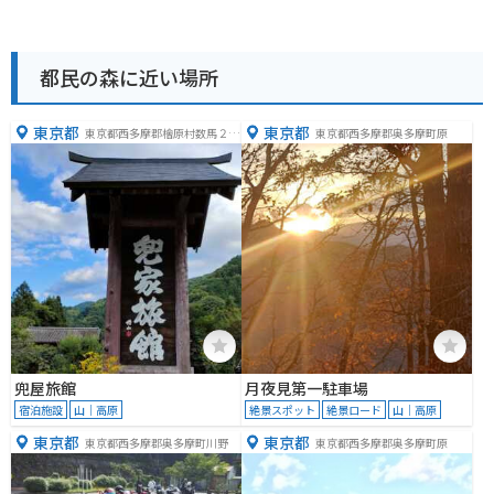
都民の森に近い場所
東京都
東京都
東京都西多摩郡檜原村数馬２６
東京都西多摩郡奥多摩町原
１２
兜屋旅館
月夜見第一駐車場
宿泊施設
山｜高原
絶景スポット
絶景ロード
山｜高原
東京都
東京都
東京都西多摩郡奥多摩町川野
東京都西多摩郡奥多摩町原