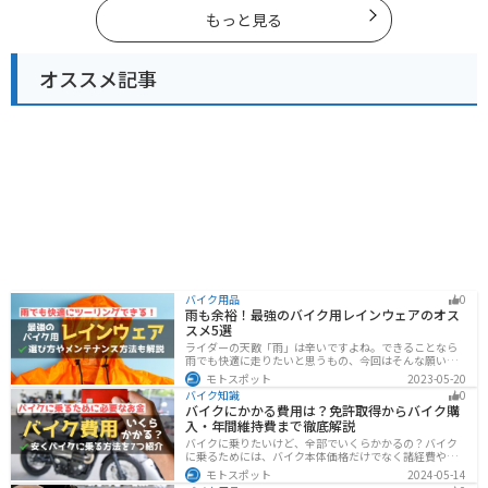
ツーリングに行く際は参考にしてください。
もっと見る
オススメ記事
バイク用品
0
雨も余裕！最強のバイク用レインウェアのオス
スメ5選
ライダーの天敵「雨」は辛いですよね。できることなら
雨でも快適に走りたいと思うもの、今回はそんな願いを
叶える最強のバイク用レインウェアを紹介します。レイ
モトスポット
2023-05-20
ンウェアの選び方や撥水力が落ちてきた時のメンテナン
バイク知識
0
ス方法もまとめたので、参考にしてください。
バイクにかかる費用は？免許取得からバイク購
入・年間維持費まで徹底解説
バイクに乗りたいけど、全部でいくらかかるの？バイク
に乗るためには、バイク本体価格だけでなく諸経費や税
金、免許取得費用、ライディングギア、メンテナンス
モトスポット
2024-05-14
代、駐車場代などの年間維持費もかかります。この記事