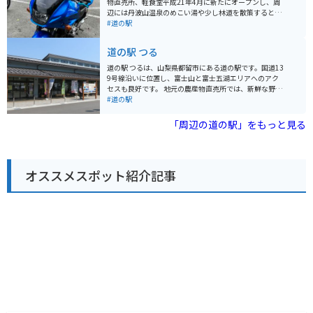
物直売所、軽食堂平成21年4月に新たにオープンし、周
です。 道の駅 こすげは、自然を感じながら、地元の味覚
辺には丹波山温泉のめこい湯や少し林道を散策するとロ
や文化に触れることができる場所です。
ーラー滑り台、キャンプ場などがあり老若男女を問わず
#道の駅
楽しめます。 ジビエハンバーガーやキャンプ場、温泉な
どのレジャースポットが充実した道の駅です。すぐ横に
道の駅 つる
多摩川が流れており、川の麓まで近づけるようになって
います。食事も温泉もロケーションも全てが素晴らしく
道の駅 つるは、山梨県都留市にある道の駅です。国道13
癒されるスポットになっています。 東京都内からもアク
9号線沿いに位置し、富士山と富士五湖エリアへのアク
セスしやすく、中央道八王子ICから2時間以内には到着
セスも良好です。 地元の農産物直売所では、新鮮な野菜
します。
や果物を購入できます。特におすすめは、高原野菜と桃
#道の駅
です。レストランでは、地元産の食材を使った料理を楽
しむことができます。 バイクツーリングで訪れる場合、
「周辺の道の駅」をもっと見る
道の駅 つるは休憩場所として最適です。駐車場も広く、
バイクスタンドも設置されています。周辺には、富士山
スカイラインや山中湖など、ツーリングスポットも豊富
です。
オススメスポット紹介記事