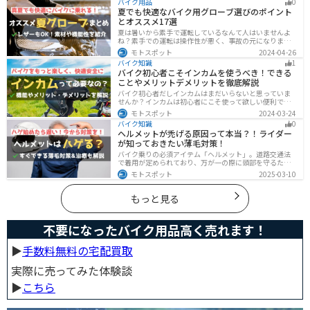
バイク用品
0
ではバイクに乗るための全ての費用をまとめました。ま
夏でも快適なバイク用グローブ選びのポイント
た、できるだけ安く抑えるコツも紹介するので参考にし
とオススメ17選
て下さい。
夏は暑いから素手で運転しているなんて人はいませんよ
ね？素手での運転は操作性が悪く、事故の元になりま
す。直射日光が当たり日焼けで余計に暑くなります。夏に
モトスポット
2024-04-26
は夏用グローブを使うことで、素手より涼しく快適にバ
バイク知識
1
イクに乗ることができるので是非使いましょう。
バイク初心者こそインカムを使うべき！できる
ことやメリットデメリットを徹底解説
バイク初心者だしインカムはまだいらないと思っていま
せんか？インカムは初心者にこそ使って欲しい便利で安
全に運転するための機器です。インカムでできることや
モトスポット
2024-03-24
メリットデメリットなどまとめましたので、気になって
バイク知識
0
いる人はぜひ参考にしてください。
ヘルメットが禿げる原因って本当？！ライダー
が知っておきたい薄毛対策！
バイク乗りの必須アイテム「ヘルメット」。道路交通法
で着用が定められており、万が一の際に頭部を守るため
に被るものです。しかし、「ヘルメットが原因で禿げた
モトスポット
2025-03-10
らどうしよう」と心配しているライダーもいるのではな
いでしょうか。ライダーヘルメットが禿げる原因になる
って本当かな・・・ライダーバイクには乗りたいけど抜
もっと見る
け毛が増えたら困る！ライダーツーリング後に髪のボリ
ュームが減った気がするけど、蒸れは禿げる原因にな
る？今回はこのような疑問、お悩みにお答えしていきま
不要になったバイク用品高く売れます！
す。薄毛が気になるライダーの方はぜひ最後までご覧く
ださい。モトスポットヘルメットで禿げ
▶︎
手数料無料の宅配買取
実際に売ってみた体験談
▶︎
こちら