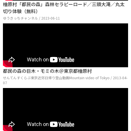
檜原村「都民の森」森林セラピーロード／三頭大滝／丸太
切り体験（無料）
ゆうきっちチャンネル / 2023-06-11
都民の森の巨木・モミの木＠東京都檜原村
せんてんすくらぶ東京近郊日帰り登山動画Mountain video of Tokyo / 2013-04-
07