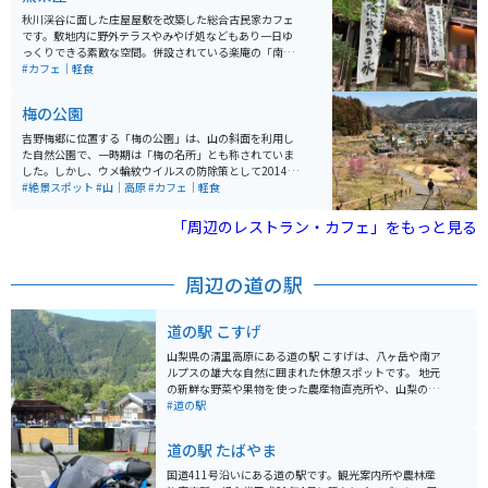
秋川渓谷に面した庄屋屋敷を改築した総合古民家カフェ
です。敷地内に野外テラスやみやげ処などもあり一日ゆ
っくりできる素敵な空間。併設されている楽庵の「南ア
ルプス八ヶ岳の天然水のかき」」は天然氷をつかってい
#カフェ｜軽食
るだけあり絶品です！都内からのアクセスも良いのでお
勧めできる観光スポット。
梅の公園
吉野梅郷に位置する「梅の公園」は、山の斜面を利用し
た自然公園で、一時期は「梅の名所」とも称されていま
した。しかし、ウメ輪紋ウイルスの防除策として2014年
に園内のすべての梅樹が伐採されました。それから2年
#絶景スポット
#山｜高原
#カフェ｜軽食
後の2016年秋には再植栽が始まり、現在では伐採前の本
数と変わらない梅樹が植栽されています。春の草花も楽
「周辺のレストラン・カフェ」をもっと見る
しむことができます。 例年の開花時期は1月下旬から3月
中旬で、特に規模が大きいのは「高尾梅郷」で、8つの
梅林に1万本もの梅があります。また、「池上梅園」では
周辺の道の駅
夜のライトアップを、「羽根木公園」では週末・祝日に
出る模擬店で抹茶などの無料サービスを楽しむことがで
きます。
道の駅 こすげ
山梨県の清里高原にある道の駅 こすげは、八ヶ岳や南ア
ルプスの雄大な自然に囲まれた休憩スポットです。 地元
の新鮮な野菜や果物を使った農産物直売所や、山梨の名
産品を扱うお土産コーナーが人気です。レストランで
#道の駅
は、地元産の食材を使った料理や、八ヶ岳の湧水を使っ
たコーヒーを楽しむことができます。 バイクで訪れる際
道の駅 たばやま
は、駐車場から雄大な景色を眺めることができます。周
辺には、清里高原や美し森など、自然豊かな観光スポッ
国道411号沿いにある道の駅です。観光案内所や農林産
トが点在しており、ツーリングの拠点としてもおすすめ