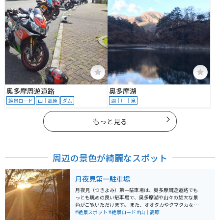
奥多摩周遊道路
奥多摩湖
絶景ロード
山｜高原
ダム
湖｜川｜滝
もっと見る
周辺の景色が綺麗なスポット
月夜見第一駐車場
月夜見（つきよみ）第一駐車場は、奥多摩周遊道路でも
っとも眺めの良い駐車場で、奥多摩湖や山々の雄大な景
色がご覧いただけます。 また、オオタカやクマタカな
ど、野鳥の撮影スポットとしても人気がある場所です。
#絶景スポット
#絶景ロード
#山｜高原
月夜見第一駐車場駐車場入口は見通しの悪いカーブにあ