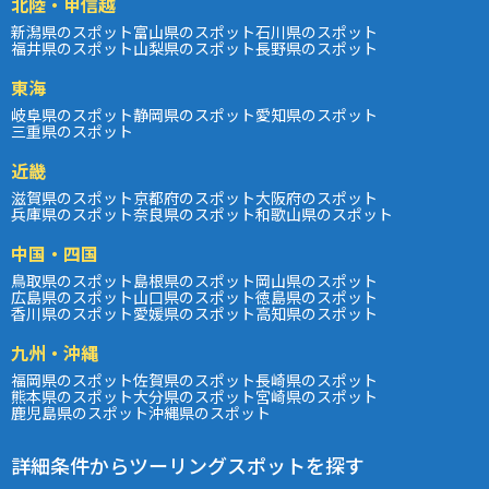
北陸・甲信越
新潟県のスポット
富山県のスポット
石川県のスポット
福井県のスポット
山梨県のスポット
長野県のスポット
東海
岐阜県のスポット
静岡県のスポット
愛知県のスポット
三重県のスポット
近畿
滋賀県のスポット
京都府のスポット
大阪府のスポット
兵庫県のスポット
奈良県のスポット
和歌山県のスポット
中国・四国
鳥取県のスポット
島根県のスポット
岡山県のスポット
広島県のスポット
山口県のスポット
徳島県のスポット
香川県のスポット
愛媛県のスポット
高知県のスポット
九州・沖縄
福岡県のスポット
佐賀県のスポット
長崎県のスポット
熊本県のスポット
大分県のスポット
宮崎県のスポット
鹿児島県のスポット
沖縄県のスポット
詳細条件からツーリングスポットを探す