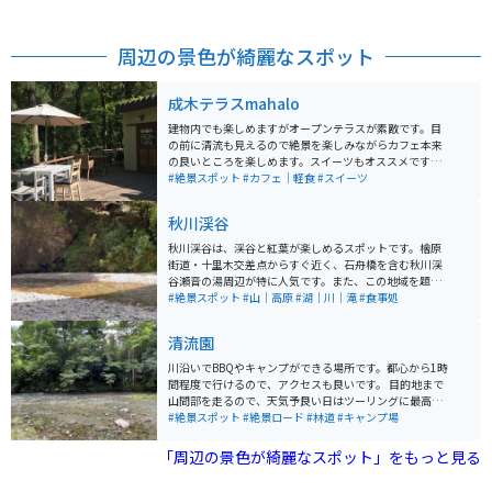
周辺の景色が綺麗なスポット
成木テラスmahalo
建物内でも楽しめますがオープンテラスが素敵です。目
の前に清流も見えるので絶景を楽しみながらカフェ本来
の良いところを楽しめます。スイーツもオススメです。
ハンモックもあるので木漏れ日が最高です。定員さんも
#絶景スポット
#カフェ｜軽食
#スイーツ
いい人なので心地よい場所です。
秋川渓谷
秋川渓谷は、渓谷と紅葉が楽しめるスポットです。檜原
街道・十里木交差点からすぐ近く、石舟橋を含む秋川渓
谷瀬音の湯周辺が特に人気です。また、この地域を題材
にした映画「五日市物語」の舞台となったこともあり、
#絶景スポット
#山｜高原
#湖｜川｜滝
#食事処
映画ファンにも人気です。周辺には、鍾乳洞や手漉き和
紙の体験工房などもありますので、渓谷とともに文化体
清流園
験も楽しむことができます。
川沿いでBBQやキャンプができる場所です。都心から1時
間程度で行けるので、アクセスも良いです。 目的地まで
山間部を走るので、天気予良い日はツーリングに最高の
場所です。現地も静かで穏やかな雰囲気で楽しめます。
#絶景スポット
#絶景ロード
#林道
#キャンプ場
「周辺の景色が綺麗なスポット」をもっと見る