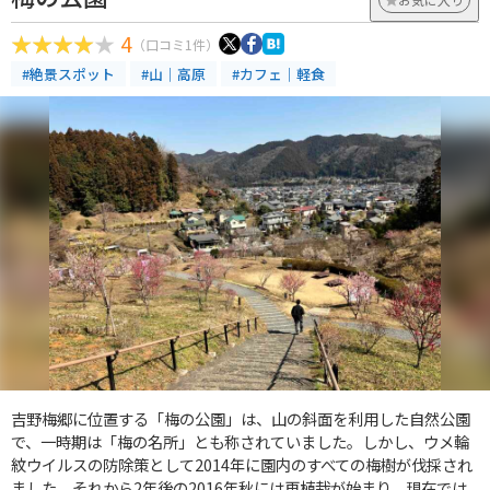
4
（口コミ1件）
#絶景スポット
#山｜高原
#カフェ｜軽食
吉野梅郷に位置する「梅の公園」は、山の斜面を利用した自然公園
で、一時期は「梅の名所」とも称されていました。しかし、ウメ輪
紋ウイルスの防除策として2014年に園内のすべての梅樹が伐採され
ました。それから2年後の2016年秋には再植栽が始まり、現在では