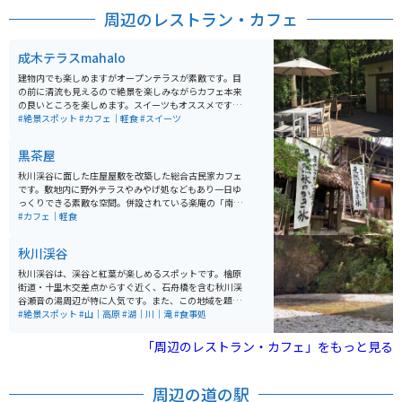
周辺のレストラン・カフェ
成木テラスmahalo
建物内でも楽しめますがオープンテラスが素敵です。目
の前に清流も見えるので絶景を楽しみながらカフェ本来
の良いところを楽しめます。スイーツもオススメです。
ハンモックもあるので木漏れ日が最高です。定員さんも
#絶景スポット
#カフェ｜軽食
#スイーツ
いい人なので心地よい場所です。
黒茶屋
秋川渓谷に面した庄屋屋敷を改築した総合古民家カフェ
です。敷地内に野外テラスやみやげ処などもあり一日ゆ
っくりできる素敵な空間。併設されている楽庵の「南ア
ルプス八ヶ岳の天然水のかき」」は天然氷をつかってい
#カフェ｜軽食
るだけあり絶品です！都内からのアクセスも良いのでお
勧めできる観光スポット。
秋川渓谷
秋川渓谷は、渓谷と紅葉が楽しめるスポットです。檜原
街道・十里木交差点からすぐ近く、石舟橋を含む秋川渓
谷瀬音の湯周辺が特に人気です。また、この地域を題材
にした映画「五日市物語」の舞台となったこともあり、
#絶景スポット
#山｜高原
#湖｜川｜滝
#食事処
映画ファンにも人気です。周辺には、鍾乳洞や手漉き和
紙の体験工房などもありますので、渓谷とともに文化体
「周辺のレストラン・カフェ」をもっと見る
験も楽しむことができます。
周辺の道の駅