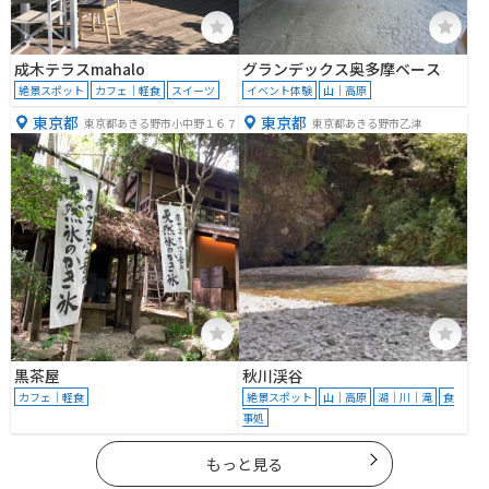
成木テラスmahalo
グランデックス奥多摩ベース
絶景スポット
カフェ｜軽食
スイーツ
イベント体験
山｜高原
東京都
東京都
東京都あきる野市小中野１６７
東京都あきる野市乙津
黒茶屋
秋川渓谷
カフェ｜軽食
絶景スポット
山｜高原
湖｜川｜滝
食
事処
もっと見る