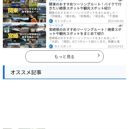
く際は参考にしてください。
関東のおすすめツーリングルート！バイクで行
きたい絶景スポットや観光スポット紹介
関東のおすすめツーリングスポットをまとめました！
「茨城県」「栃木県」「群馬県」「埼玉県」「千葉県」
「東京都」「神奈川県」の各県の観光地紹介します。自
モトスポット
2023-09-06
然豊かな山々や湖、温泉地が点在し、四季折々の景色を
ツーリング
0
楽しめるスポットが多数あります。バイクで関東にツー
宮崎県のおすすめツーリングルート！絶景スポ
リングに行く際は参考にしてください。
ットや観光スポットをまとめて紹介
宮崎県のおすすめツーリングルートをまとめました！
「北部」「南部」の2つのルート紹介します。綺麗な海岸
線が特徴的な海・自然豊かな山・趣のある神社を満喫す
モトスポット
2023-03-03
るツーリングができます。バイクで宮崎県にツーリング
に行く際は参考にしてください。
もっと見る
オススメ記事