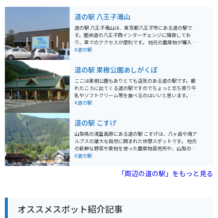
道の駅 八王子滝山
道の駅 八王子滝山は、東京都八王子市にある道の駅で
す。圏央道の八王子西インターチェンジに隣接してお
り、車でのアクセスが便利です。 地元の農産物が購入で
きる「農産物直売所」や、地元食材を使った料理が楽し
#道の駅
めるレストランなどが併設されており、ドライブ中の休
憩に最適なスポットです。 特に、地元八王子産の新鮮な
道の駅 果樹公園あしがくぼ
野菜は人気が高く、旬の野菜を目当てに訪れる人も多く
います。レストランでは、八王子ラーメンや、地元産の
ここは果樹公園もありとても活気のある道の駅です。疲
野菜を使った料理などが人気です。 バイクで訪れる場
れたころに出てくる道の駅ですのでちょっと立ち寄り牛
合、駐車場も広く停めやすいので安心です。ツーリング
乳やソフトクリーム等を食べるのはいいと思います。自
の休憩場所としてもおすすめです。道の駅のすぐ近くに
家製のうどんやみそポテトも有名です。直売所もあるの
#道の駅
は、滝山城跡や、高尾山など、観光スポットも点在して
でお土産等も買えます。
いるので、観光拠点としても活用できます。 八王子滝山
道の駅 こすげ
を訪れた際には、ぜひ地元産の野菜や、特産品のお土産
を購入してみてください。
山梨県の清里高原にある道の駅 こすげは、八ヶ岳や南ア
ルプスの雄大な自然に囲まれた休憩スポットです。 地元
の新鮮な野菜や果物を使った農産物直売所や、山梨の名
産品を扱うお土産コーナーが人気です。レストランで
#道の駅
は、地元産の食材を使った料理や、八ヶ岳の湧水を使っ
たコーヒーを楽しむことができます。 バイクで訪れる際
「周辺の道の駅」をもっと見る
は、駐車場から雄大な景色を眺めることができます。周
辺には、清里高原や美し森など、自然豊かな観光スポッ
トが点在しており、ツーリングの拠点としてもおすすめ
です。 道の駅 こすげは、自然を感じながら、地元の味覚
オススメスポット紹介記事
や文化に触れることができる場所です。