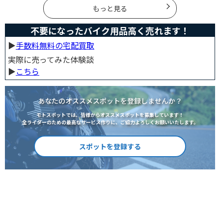
して、今一度見直してみましょう。合法で使えるアイテ
ムも紹介します。
もっと見る
不要になったバイク用品高く売れます！
▶︎
手数料無料の宅配買取
実際に売ってみた体験談
▶︎
こちら
あなたのオススメスポットを登録しませんか？
モトスポットでは、皆様からオススメスポットを募集しています！
全ライダーのための最高なサービス作りに、ご協力よろしくお願いいたします。
スポットを登録する