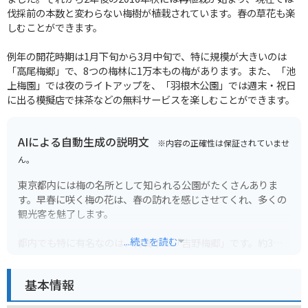
伐採前の本数と変わらない梅樹が植栽されています。春の草花も楽
しむことができます。
例年の開花時期は1月下旬から3月中旬で、特に規模が大きいのは
「高尾梅郷」で、8つの梅林に1万本もの梅があります。また、「池
上梅園」では夜のライトアップを、「羽根木公園」では週末・祝日
に出る模擬店で抹茶などの無料サービスを楽しむことができます。
AIによる自動生成の説明文
※内容の正確性は保証されていませ
ん。
東京都内には梅の名所として知られる公園がたくさんありま
す。早春に咲く梅の花は、春の訪れを感じさせてくれ、多くの
観光客を魅了します。
...続きを読む
都内でも特に有名なのは、青梅市の「吉野梅郷」です。約3万
本もの梅の木が咲き乱れる景色は圧巻で、毎年多くの人が訪れ
ます。また、文京区の「湯島天神」も梅の名所として知られて
基本情報
おり、学問の神様としても信仰を集めています。境内には約30
0本の梅が植えられており、紅白の花が美しいコントラストを