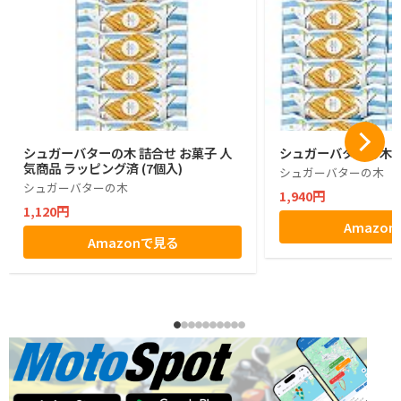
シュガーバターの木 詰合せ お菓子 人
シュガーバターの木 1
気商品 ラッピング済 (7個入)
シュガーバターの木
シュガーバターの木
1,940円
1,120円
Amazo
Amazonで見る