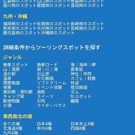
広島県のスポット
山口県のスポット
徳島県のスポット
香川県のスポット
愛媛県のスポット
高知県のスポット
九州・沖縄
福岡県のスポット
佐賀県のスポット
長崎県のスポット
熊本県のスポット
大分県のスポット
宮崎県のスポット
鹿児島県のスポット
沖縄県のスポット
詳細条件からツーリングスポットを探す
ジャンル
絶景スポット
絶景ロード
海｜海岸｜岬
山｜高原
湖｜川｜滝
食事処
道の駅
お土産
神社｜寺院
温泉
文化施設
カフェ｜軽食
商業施設
ソフトクリーム
林道
夜景
イベント体験
宿泊施設
美術館｜資料館
海鮮
ダム
キャンプ場
スイーツ
珍スポット
動植物園
お肉
麺類
お酒
ライダーハウス
東西南北の端
全ての端
日本4端
日本本土4端
北海道4端
本州4端
四国4端
九州4端