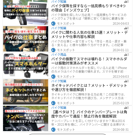
バイク知識
0
バイク保険を探すなら一括見積もりすべき4つ
の理由【インズウェブ】
バイク保険を探したい方必見！一括見積もりサービスの
インズウェブを使えば「簡単に安くて自分に最適な保険
を3分で見つける」ことができます。最大5社のバイク保
モトスポット
2024-06-03
険を一気に比べることができるので、探す手間と時間が
バイク知識
0
省けます。
バイクに関わる人気の仕事15選！メリット・デ
メリットや仕事内容も解説
バイクの仕事と一言で言っても「作る・売る・直す・乗
る・支える」と様々な関わり方ができます。この記事で
は、バイクに関わる人気の仕事をジャンル別に紹介しま
モトスポット
2024-01-11
す。必要な資格や探し方も解説しますので、自分のなり
バイク用品
3
たい姿をイメージして探してみてください。
バイクの振動でスマホは壊れる！スマホホルダ
ーは振動対策済みがオススメ
バイク用のスマホホルダーを探している人必見！iPhone
のカメラはバイクの振動で壊れます。スマホを壊す前
に、振動対策がされたスマホホルダーを使うようにしま
モトスポット
2023-06-03
しょう。カメラを壊さないための4つの方法とオススメの
バイク知識
0
スマホホルダーを紹介します。
ネイキッドバイクとは？メリット・デメリット
や選び方を徹底解説！
ネイキッドバイクに興味がある方必見！この記事では、
ネイキッドバイクの魅力や選び方、メンテナンス方法な
どを解説しています。実は、ネイキッドバイクは、操作
モトスポット
2025-02-19
性に優れており、初心者にも優しいバイクです。この記
バイク知識
0
事を読めば、ネイキッドバイクへの理解が深まります。
【裏ペタは？】バイクのナンバープレートは角
度やカバーで違反！禁止行為を徹底解説
ナンバープレートを正しく付けていますか？実は2016
年・2021年を境に、バイクナンバーに関する法律が大き
く変わっています！角度やカバー、ステーなど昔は大丈
モトスポット
2024-08-31
夫でも今は違法になるケースが発生します。正しく理解