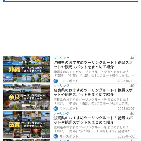
ツーリング
1
沖縄県のおすすめツーリングルート！絶景スポ
ットや観光スポットをまとめて紹介
沖縄県のおすすめツーリングルートをまとめました！
「南部」「中部」「北部」の3つのルート紹介します。美
しいビーチや歴史と文化に溢れたスポットが多数あり、
モトスポット
2023-04-10
様々な楽しみ方ができます。バイクで沖縄県にツーリン
ツーリング
0
グに行く際は参考にしてください。
奈良県のおすすめツーリングルート！絶景スポ
ットや観光スポットをまとめて紹介
奈良県のおすすめツーリングルートをまとめました！
「北部」「中部」「南部」の3つのルート紹介します。歴
史のある神社寺院が多数あり、自然豊かや山々、グルメ
モトスポット
2023-03-07
を満喫するツーリングができます。バイクで奈良県にツ
ツーリング
0
ーリングに行く際は参考にしてください。
滋賀県のおすすめツーリングルート！絶景スポ
ットや観光スポットをまとめて紹介
滋賀県のおすすめツーリングルートをまとめました！
「北部」「南部」の2つのルート紹介します。琵琶湖だけ
でなく、比叡山ドライブウェイなどの山を楽しめるスポ
モトスポット
2023-04-02
ットも多数あります。バイクで滋賀県にツーリングに行
ツーリング
0