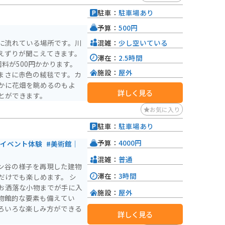
駐車：
駐車場あり
予算：
500円
混雑：
少し空いている
に流れている場所です。川
えずりが聞こえてきます。
滞在：
2.5時間
料が500円かかります。
施設：
屋外
まさに赤色の絨毯です。カ
かに花畑を眺めるのもよ
詳しく見る
とができます。
お気に入り
駐車：
駐車場あり
予算：
4000円
#イベント体験
#美術館｜
混雑：
普通
ン谷の様子を再現した建物
滞在：
3時間
だけでも楽しめます。 シ
お洒落な小物までが手に入
施設：
屋外
物館的な要素も備えてい
ろいろな楽しみ方ができる
詳しく見る