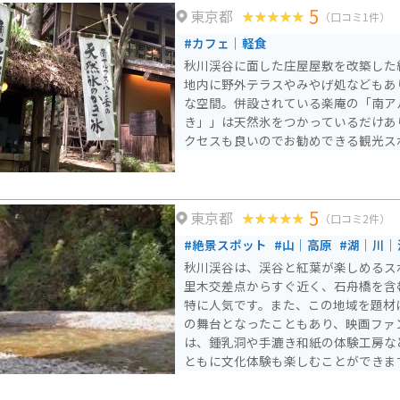
5
東京都
（口コミ1件）
#カフェ｜軽食
秋川渓谷に面した庄屋屋敷を改築した
地内に野外テラスやみやげ処などもあ
な空間。併設されている楽庵の「南ア
き」」は天然氷をつかっているだけあ
クセスも良いのでお勧めできる観光ス
5
東京都
（口コミ2件）
#絶景スポット
#山｜高原
#湖｜川｜
秋川渓谷は、渓谷と紅葉が楽しめるス
里木交差点からすぐ近く、石舟橋を含
特に人気です。また、この地域を題材
の舞台となったこともあり、映画ファ
は、鍾乳洞や手漉き和紙の体験工房な
ともに文化体験も楽しむことができま