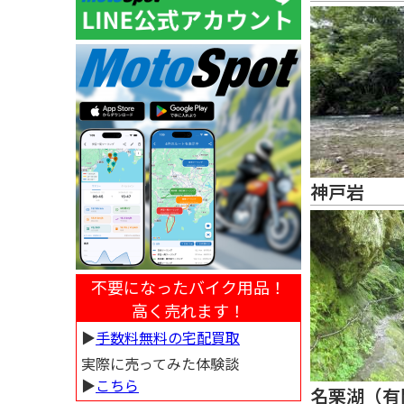
神戸岩
不要になったバイク用品！
高く売れます！
▶︎
手数料無料の宅配買取
実際に売ってみた体験談
▶︎
こちら
名栗湖（有