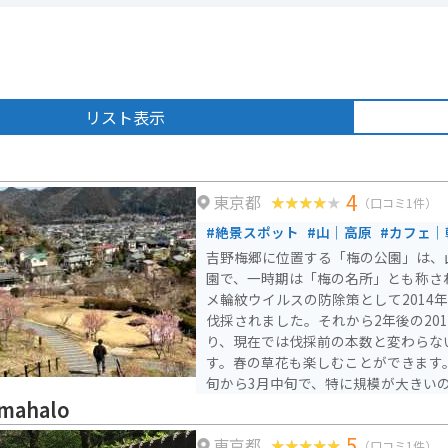
リスト表示
4
東京都
（口コミ1件）
#絶景スポット
#山｜高原
#カフェ｜
吉野梅郷に位置する「梅の公園」は、
園で、一時期は「梅の名所」とも称さ
メ輪紋ウイルスの防除策として2014
伐採されました。それから2年後の20
り、現在では伐採前の本数と変わらな
す。春の草花も楽しむことができます。 例年の開花時期は1
旬から3月中旬で、特に規模が大きい
梅林に1万本もの梅があります。また
ahalo
イトアップを、「羽根木公園」では週
5
東京都
茶などの無料サービスを楽しむことが
（口コミ1件）