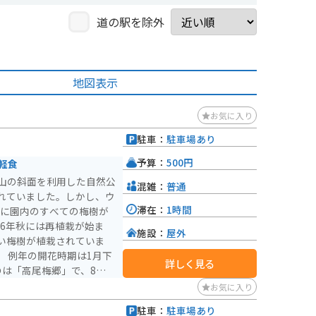
道の駅を除外
地図表示
お気に入り
駐車：
駐車場あり
予算：
500円
軽食
山の斜面を利用した自然公
混雑：
普通
れていました。しかし、ウ
滞在：
1時間
年に園内のすべての梅樹が
16年秋には再植栽が始ま
施設：
屋外
い梅樹が植栽されていま
月下
詳しく見る
のは「高尾梅郷」で、8つの
、「池上梅園」では夜のラ
お気に入り
末・祝日に出る模擬店で抹
駐車：
駐車場あり
できます。