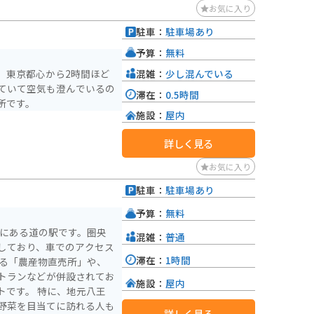
お気に入り
駐車：
駐車場あり
予算：
無料
混雑：
少し混んでいる
。東京都心から2時間ほど
ていて空気も澄んでいるの
滞在：
0.5時間
所です。
施設：
屋内
詳しく見る
お気に入り
駐車：
駐車場あり
予算：
無料
市にある道の駅です。圏央
混雑：
普通
しており、車でのアクセス
滞在：
1時間
トランなどが併設されてお
施設：
屋内
に、地元八王
野菜を目当てに訪れる人も
詳しく見る