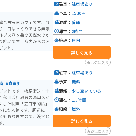
駐車：
駐車場あり
予算：
1500円
混雑：
普通
総合古民家カフェです。敷
り一日ゆっくりできる素敵
滞在：
2時間
ルプス八ヶ岳の天然水のか
施設：
屋内
り絶品です！都内からのア
ポット。
詳しく見る
お気に入り
駐車：
駐車場あり
予算：
無料
滝
#食事処
混雑：
少し空いている
ポットです。檜原街道・十
む秋川渓谷瀬音の湯周辺が
滞在：
1.5時間
にした映画「五日市物語」
施設：
屋外
ンにも人気です。周辺に
どもありますので、渓谷と
詳しく見る
す。
お気に入り