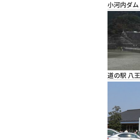
小河内ダム
道の駅 八