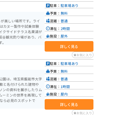
駐車：
駐車場あり
予算：
無料
混雑：
普通
みが美しい場所です。ライ
にはカヌー製作や試乗体験
滞在：
2時間
イクサイドテラス名栗湖が
施設：
屋外
渓谷観光釣り場があり、バ
す。
詳しく見る
お気に入り
駐車：
駐車場あり
予算：
無料
混雑：
普通
公園は、埼玉県飯能市大字
屋敷と名付けられた建物や
滞在：
1時間
ソンの資料を展示したりム
施設：
屋内
ムーミンの世界を再現して
きなら必見のスポットで
詳しく見る
お気に入り