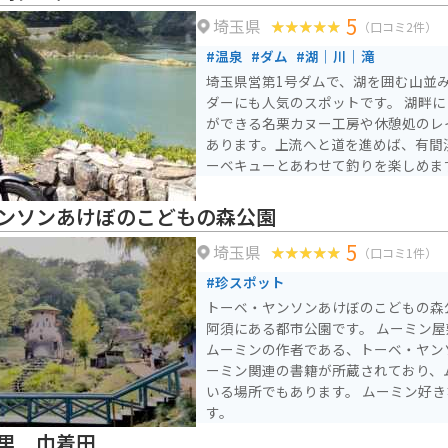
5
埼玉県
（口コミ2件）
#温泉
#ダム
#湖｜川｜滝
埼玉県営第1号ダムで、湖を囲む山並
ダーにも人気のスポットです。 湖畔
ができる名栗カヌー工房や休憩処のレ
あります。上流へと道を進めば、有間
ーベキューとあわせて釣りを楽しめま
ンソンあけぼのこどもの森公園
5
埼玉県
（口コミ1件）
#珍スポット
トーベ・ヤンソンあけぼのこどもの森
阿須にある都市公園です。 ムーミン
ムーミンの作者である、トーベ・ヤン
ーミン関連の書籍が所蔵されており、
いる場所でもあります。 ムーミン好
す。
里 巾着田