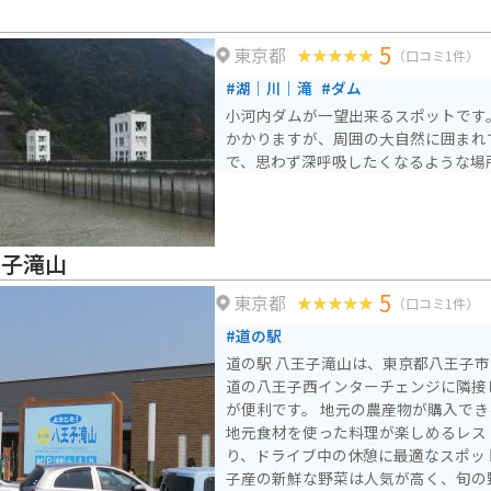
5
東京都
（口コミ1件）
#湖｜川｜滝
#ダム
小河内ダムが一望出来るスポットです
かかりますが、周囲の大自然に囲まれ
で、思わず深呼吸したくなるような場
王子滝山
5
東京都
（口コミ1件）
#道の駅
道の駅 八王子滝山は、東京都八王子
道の八王子西インターチェンジに隣接
が便利です。 地元の農産物が購入できる「農産物直売所」や、
地元食材を使った料理が楽しめるレス
り、ドライブ中の休憩に最適なスポットです。 特
子産の新鮮な野菜は人気が高く、旬の