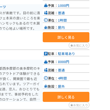
予算：
1000円
ーツ
混雑：
普通
スが素敵です。目の前に清
フェ本来の良いところを楽
滞在：
1時間
ハンモックもあるので木漏
施設：
屋内
ので心地よい場所です。
詳しく見る
お気に入り
駐車：
駐車場あり
予算：
8000円
都西多摩郡の奥多摩町のキ
混雑：
普通
常のアウトドア体験ができる
滞在：
4時間
スが良く、関東圏で最も近
られています。ツアーガイ
施設：
屋外
友達、恋人、おひとりでも
詳しく見る
のロケーションで、自然を
にはおすすめのスポットで
お気に入り
る観光客で賑わいます。