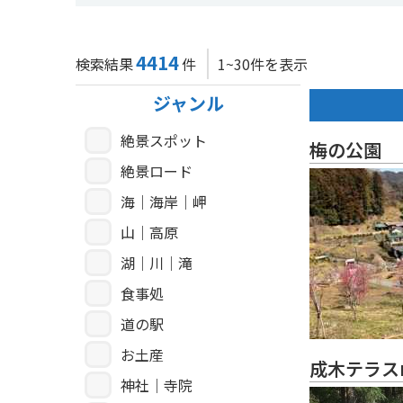
4414
検索結果
件
1~30件を表示
ジャンル
絶景スポット
梅の公園
絶景ロード
海｜海岸｜岬
山｜高原
湖｜川｜滝
食事処
道の駅
お土産
成木テラスm
神社｜寺院