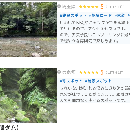
5
埼玉県
（口コミ1件）
#絶景スポット
#絶景ロード
#林道
川沿いでBBQやキャンプができる場所
で行けるので、アクセスも良いです。
ので、天気予良い日はツーリングに最
で穏やかな雰囲気で楽しめます。
5
東京都
（口コミ1件）
#珍スポット
#絶景スポット
きれいな川が流れる渓谷に遊歩道が設
気分が味わうことができます。距離は
人でも問題なく歩けるスポットです。
間ダム）