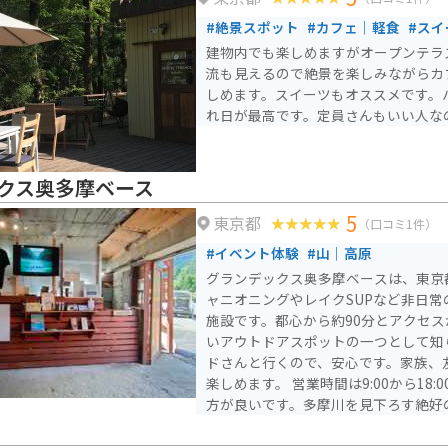
#絶景スポット
#カフェ｜軽食
#スイ
建物内でも楽しめますがオープンテラ
流も見えるので絶景を楽しみながらカ
しめます。スイーツもオススメです。
れ日が最高です。定員さんもいい人な
クス奥多摩ベース
5
東京都
（口コミ1件）
#イベント体験
#山｜高原
グランデックス奥多摩ベースは、東京
ャニオニングやレイクSUPなど非日
施設です。都心から約90分とアクセ
いアウトドアスポットの一つとして知
ドさんと行くので、安心です。家族、
楽しめます。 営業時間は9:00から18:00までで、事前予約をした
方が良いです。多摩川を見下ろす絶好
満喫しながら体を動かしたいライダー
す。夏場は特に人気が高く、涼を求め