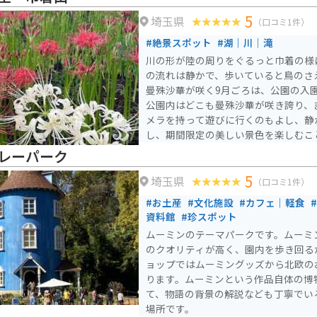
5
埼玉県
（口コミ1件）
#絶景スポット
#湖｜川｜滝
川の形が陸の周りをぐるっと巾着の様
の流れは静かで、歩いていると鳥のさ
曼殊沙華が咲く9月ごろは、公園の入園
公園内はどこも曼殊沙華が咲き誇り、
メラを持って遊びに行くのもよし、静
し、期間限定の美しい景色を楽しむこ
レーパーク
5
埼玉県
（口コミ1件）
#お土産
#文化施設
#カフェ｜軽食
資料館
#珍スポット
ムーミンのテーマパークです。ムーミ
のクオリティが高く、園内を歩き回る
ョップではムーミングッズから北欧の
ります。ムーミンという作品自体の博
て、物語の背景の解説なども丁寧でい
場所です。