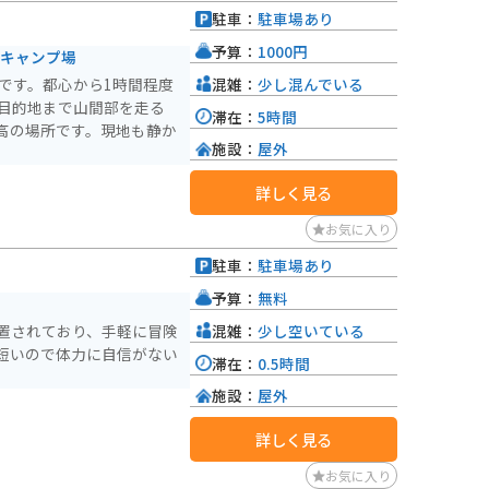
駐車：
駐車場あり
予算：
1000円
#キャンプ場
混雑：
少し混んでいる
です。都心から1時間程度
 目的地まで山間部を走る
滞在：
5時間
高の場所です。現地も静か
施設：
屋外
詳しく見る
お気に入り
駐車：
駐車場あり
予算：
無料
混雑：
少し空いている
置されており、手軽に冒険
短いので体力に自信がない
滞在：
0.5時間
施設：
屋外
詳しく見る
お気に入り