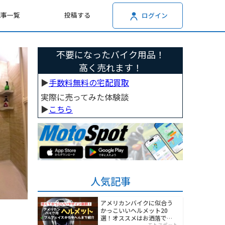
記事一覧
投稿する
ログイン
不要になったバイク用品！
高く売れます！
▶︎
手数料無料の宅配買取
実際に売ってみた体験談
▶︎
こちら
人気記事
アメリカンバイクに似合う
かっこいいヘルメット20
選！オススメはお洒落でワ
モトスポット