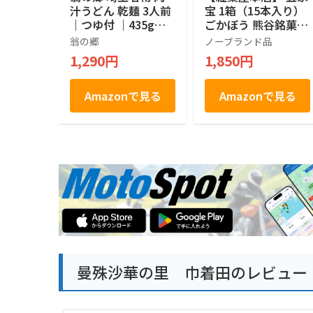
汁うどん 乾麺 3人前
宝 1箱（15本入り）
｜つゆ付 ｜435g｜
ごかぼう 熊谷銘菓
埼玉県産小麦 使用
埼玉銘菓 埼玉3大銘
翁の郷
ノーブランド品
菓 お菓子 秘密のケ
1,290円
1,850円
ンミンSHOW ギフト
個包装
Amazonで見る
Amazonで見る
曼殊沙華の里 巾着田のレビュー