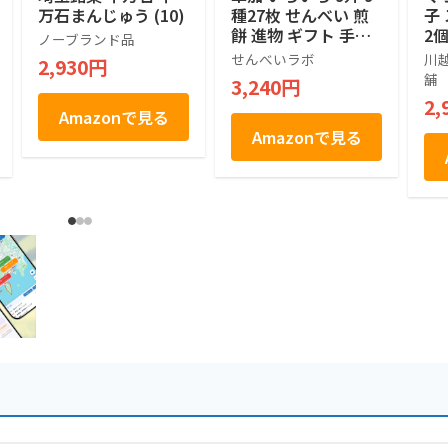
万石まんじゅう (10)
種27枚 せんべい 煎
子
餅 進物 ギフト 手土
2
ノーブランド品
産 包装 1箱 多種 伝
ん
せんべいラボ
川
2,930円
統 専門店 国産 うる
対
舗
3,240円
ち米 長期保存 軽量
2,
せんべいラボ 製造
Amazonで見る
埼玉 草加
Amazonで見る