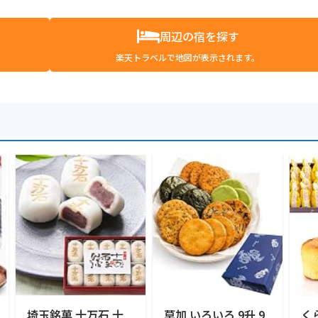
周辺の宿を探す
楽天トラベルで地図が表示されます。
埼玉銘菓 十万石 十
草加 いろいろ 9升 9
く