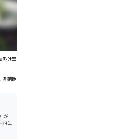
曼殊沙華
、期間限
）が
華群生