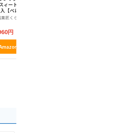
 スィートポテト 1
8個入り×3袋 お得セ
ぎみそ煎餅」
個入【べにあかく
ット きな粉 たっぷ
さいたま推
】 川越名物 のし
り 和菓子 老舗 あん
金賞受賞 
越菓匠くらづくり本
Kinako Sweets Factory
ノーブランド
応 ギフト
こ きな粉棒 おやつ
ぎ使用 おや
1,200円
2,950円
まみ
960円
Amazonで見る
Amazo
Amazonで見る