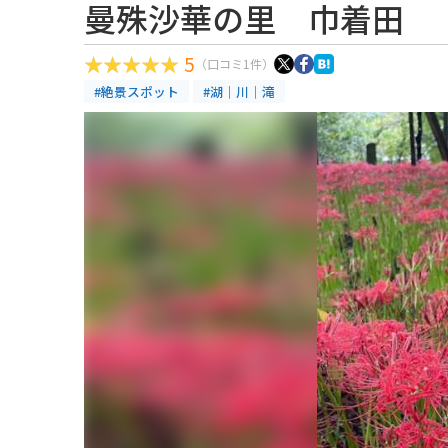
曼殊沙華の里 巾着田
5
（口コミ1件）
#絶景スポット
#湖｜川｜滝