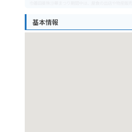
巾着田曼殊沙華まつり期間中は、屋食の出店や物産販
から徒歩約15分とアクセスも良好です。バイクの場合
には、高麗神社や日和田山など、観光スポットも多い
基本情報