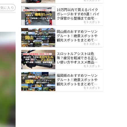
イルド
お気に入り
10万円以内で買えるバイク
ガレージおすすめ9選！バイ
ク保管から整備まで自宅で
楽々
モトスポット
岡山県のおすすめツーリン
グルート！絶景スポットや
観光スポットをまとめて紹
介
モトスポット
スロットルアシストは危
険？疲労を軽減できる正し
い使い方やオススメ商品を
紹介
モトスポット
福岡県のおすすめツーリン
グルート！絶景スポットや
観光スポットをまとめて紹
介
モトスポット