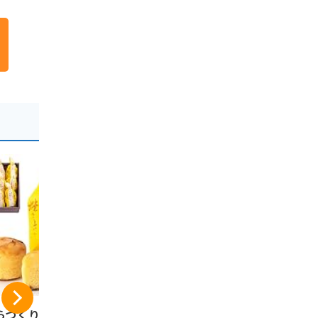
らづくり本舗 芋菓
ワタトー きなこ玉 1
片岡食品 元