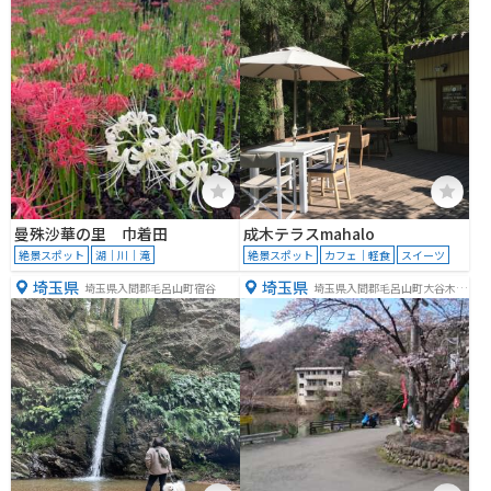
曼殊沙華の里 巾着田
成木テラスmahalo
絶景スポット
湖｜川｜滝
絶景スポット
カフェ｜軽食
スイーツ
埼玉県
埼玉県
埼玉県入間郡毛呂山町宿谷
埼玉県入間郡毛呂山町大谷木７
３５−１