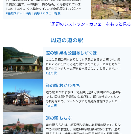
た自然公園で、一時期は「梅の名所」とも称されていま
した。しかし、ウメ輪紋ウイルスの防除策として2014年
に園内のすべての梅樹が伐採されました。それから2年
#絶景スポット
#山｜高原
#カフェ｜軽食
後の2016年秋には再植栽が始まり、現在では伐採前の本
数と変わらない梅樹が植栽されています。春の草花も楽
「周辺のレストラン・カフェ」をもっと見る
しむことができます。 例年の開花時期は1月下旬から3月
中旬で、特に規模が大きいのは「高尾梅郷」で、8つの
梅林に1万本もの梅があります。また、「池上梅園」では
周辺の道の駅
夜のライトアップを、「羽根木公園」では週末・祝日に
出る模擬店で抹茶などの無料サービスを楽しむことがで
きます。
道の駅 果樹公園あしがくぼ
ここは果樹公園もありとても活気のある道の駅です。疲
れたころに出てくる道の駅ですのでちょっと立ち寄り牛
乳やソフトクリーム等を食べるのはいいと思います。自
家製のうどんやみそポテトも有名です。直売所もあるの
#道の駅
でお土産等も買えます。
道の駅 おがわまち
道の駅 おがわまちは、埼玉県比企郡小川町にある道の駅
です。国道254号線沿いに位置し、都心からのアクセス
も良好なため、ツーリングにも最適な休憩スポットとし
て人気があります。 道の駅内には、地元の新鮮な野菜や
#道の駅
果物を販売する農産物直売所や、小川町の特産品である
「小川和紙」を使った工芸品などを販売するショップが
道の駅 ちちぶ
あります。 また、地元の食材を使った料理を提供するレ
ストランもあり、ランチや休憩に利用できます。バイク
道の駅 ちちぶは、埼玉県秩父市にある道の駅です。秩父
駐車場も広く、休憩しやすい環境が整っています。 小川
市の北部に位置し、国道140号線沿いにあります。 道の
町は、歴史的な街並みが残る「小川町の歴史的風致維持
駅 ちちぶは、地元の農産物や特産品を販売する直売所、