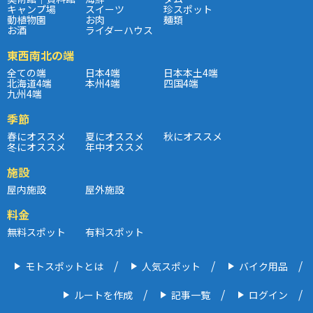
キャンプ場
スイーツ
珍スポット
動植物園
お肉
麺類
お酒
ライダーハウス
東西南北の端
全ての端
日本4端
日本本土4端
北海道4端
本州4端
四国4端
九州4端
季節
春にオススメ
夏にオススメ
秋にオススメ
冬にオススメ
年中オススメ
施設
屋内施設
屋外施設
料金
無料スポット
有料スポット
モトスポットとは
人気スポット
バイク用品
ルートを作成
記事一覧
ログイン