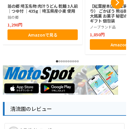
翁の郷 埼玉名物 肉汁うどん 乾麺 3人前
【紅葉屋本店】 五家宝
｜つゆ付 ｜435g｜埼玉県産小麦 使用
り） ごかぼう 熊谷銘
大銘菓 お菓子 秘密の
翁の郷
ギフト 個包装
1,290円
ノーブランド品
1,850円
Amazonで見る
Amazo
清流園のレビュー