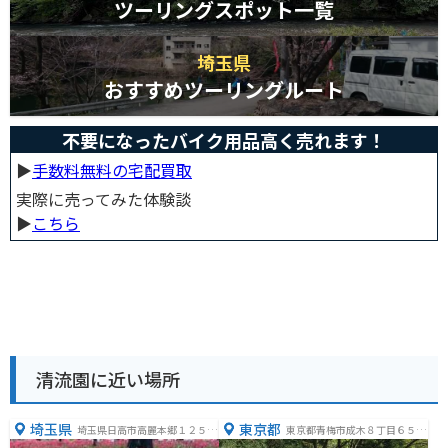
ツーリングスポット一覧
埼玉県
おすすめツーリングルート
不要になったバイク用品高く売れます！
▶︎
手数料無料の宅配買取
実際に売ってみた体験談
▶︎
こちら
清流園に近い場所
埼玉県
東京都
埼玉県日高市高麗本郷１２５
東京都青梅市成木８丁目６５
−２
−２