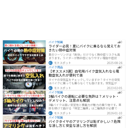
バイク知識
0
ライダー必見！夏にバイクに乗るなら覚えてお
きたい熱中症対策
夏のツーリングは「爽快」だけでなく熱中症リスクも高
まります。ライダーが熱中症になりやすい理由や症状、
危険性、そして安全に楽しむための対策を徹底解説。夏
モトスポット
2025-08-26
用ウェア・水分補給・休憩ポイントの工夫など、猛暑で
バイク用品
0
も快適に走るコツを紹介します。
【オススメ3選】自宅用バイク空気入れなら電
動空気入れが便利で楽
タイヤの空気圧をチェックしていますか？タイヤの空気
はバイクに乗っても乗らなくても抜けます。空気圧が下
がると走行性能・燃費・安全性に影響します。空気圧は
モトスポット
2023-02-05
常に自分で管理できるようにしておきましょう。楽に使
バイク知識
0
えるオススメ空気入れをまとめたので、参考にしてくだ
3輪バイクの運転に必要な免許は？メリット・
さい。
デメリット、注意点も解説
3輪バイクは高い安定性と積載力が魅力の乗り物です。車
体を傾けて曲がる「特定二輪車」は二輪免許が必要です
が、自立する「トライク」は普通自動車免許で運転で
モトスポット
2026-01-10
き、ヘルメット着用も任意です。維持費はバイク並みです
バイク知識
0
が、運転特性や駐車ルールは車種により異なるため、事
バイクタイヤのアマリングは恥ずかしい？危険
前の確認が大切です。
な消し方と安全な消し方を解説