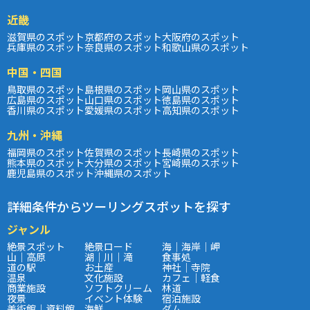
近畿
滋賀県のスポット
京都府のスポット
大阪府のスポット
兵庫県のスポット
奈良県のスポット
和歌山県のスポット
中国・四国
鳥取県のスポット
島根県のスポット
岡山県のスポット
広島県のスポット
山口県のスポット
徳島県のスポット
香川県のスポット
愛媛県のスポット
高知県のスポット
九州・沖縄
福岡県のスポット
佐賀県のスポット
長崎県のスポット
熊本県のスポット
大分県のスポット
宮崎県のスポット
鹿児島県のスポット
沖縄県のスポット
詳細条件からツーリングスポットを探す
ジャンル
絶景スポット
絶景ロード
海｜海岸｜岬
山｜高原
湖｜川｜滝
食事処
道の駅
お土産
神社｜寺院
温泉
文化施設
カフェ｜軽食
商業施設
ソフトクリーム
林道
夜景
イベント体験
宿泊施設
美術館｜資料館
海鮮
ダム