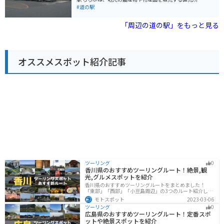
向上地区」や、国の名勝に指定されている「小川渓谷」
レストラン、休憩所などが併設されています。 秩父地方
#道の駅
など、見どころも多いエリアです。道の駅 おがわまちを
は、山々に囲まれた自然豊かな地域です。道の駅 ちちぶ
拠点に、周辺の観光を楽しむのもおすすめです。
は、そんな秩父地方の観光拠点として、多くの観光客に
「周辺の道の駅」をもっと見る
利用されています。 バイクで訪れる場合、道の駅 ちちぶ
には、広々とした駐車場が完備されています。また、周
辺には、秩父湖や三峯神社など、ツーリングに最適なス
ポットが数多くあります。 秩父地方の名産品としては、
オススメスポット紹介記事
しゃくし菜漬け、味噌ポテト、わらじカツなどが有名で
す。道の駅 ちちぶでも、これらの名産品を購入すること
ができます。
ツーリング
0
香川県のおすすめツーリングルート！絶景,観
光,グルメスポットを紹介
香川県のおすすめツーリングルートをまとめました！
「東部」「西部」「小豆島周辺」の3つのルート紹介しま
す。自然豊かな山から海、絶品グルメを満喫するツーリ
モトスポット
2023-03-06
ングができます。バイクで香川県にツーリングに行く際
ツーリング
0
は参考にしてください。
広島県のおすすめツーリングルート！定番スポ
ットや絶景スポットを紹介