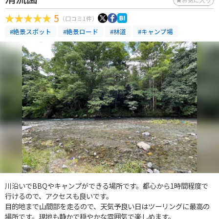
5
（口コミ1件）
#絶景スポット
#絶景ロード
#林道
#キャンプ場
川沿いでBBQやキャンプができる場所です。都心から1時間程度で
行けるので、アクセスも良いです。
目的地まで山間部を走るので、天気予良い日はツーリングに最高の
場所です。現地も静かで穏やかな雰囲気で楽しめます。