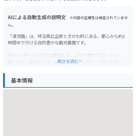
AIによる自動生成の説明文
※内容の正確性は保証されていませ
ん。
「清流園」は、埼玉県比企郡ときがわ町にある、都心から約1
時間半で行ける自然豊かな観光農園です。
約8ヘクタールの広大な敷地には、ぶどう園やブルーベリー
...続きを読む
園、いちご園などがあり、季節に応じたフルーツ狩りを楽しむ
ことができます。
バーベキュー場や釣り堀も併設されており、家族連れにも最適
基本情報
です。
周辺には、温泉施設やキャンプ場などもあり、日帰りだけでな
く、宿泊してゆっくりと過ごすこともできます。
バイクで行く場合は、関越自動車道「東松山IC」から約30分で
す。
駐車場も完備されているので安心です。
春には桜、秋には紅葉と、四季折々の景色を楽しむこともでき