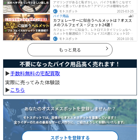
アマリングがあると恥ずかしい、バイクを乗りこなせて
いないと思っていませんか？アマリングは極端なもので
なければ全く問題ありません。しかし、気になるという
モトスポット
2025-03-25
方がいるのも事実です。この記事では消した方がいいア
バイク用品
0
マリングや消し方を解説します。
カフェレーサーに似合うヘルメットは？オスス
メのフルフェイス・ジェット24選！
カフェレーサーに似合う、レトロでスタイリッシュなヘ
ルメットを厳選紹介！フルフェイス14選とジェット10選
の多彩なラインナップで、安全性とデザインの両立を実
モトスポット
2024-10-31
現。こだわりのヘルメットで、あなたのライダーズライ
フをより魅力的にアップグレードしましょう！
もっと見る
不要になったバイク用品高く売れます！
▶︎
手数料無料の宅配買取
実際に売ってみた体験談
▶︎
こちら
あなたのオススメスポットを登録しませんか？
モトスポットでは、皆様からオススメスポットを募集しています！
全ライダーのための最高なサービス作りに、ご協力よろしくお願いいたします。
スポットを登録する