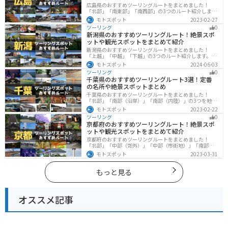
広島県のおすすめツーリングルートをまとめました！
「北部」「南東部」「南西部」の3つのルート紹介しま
す。自然豊かな山と海だけでなく、歴史的価値のある建
モトスポット
2023-02-27
造物も多数あるので、飽きることなくツーリングを堪能
ツーリング
0
できます。バイクで広島県にツーリングに行く際は参考
新潟県のおすすめツーリングルート！絶景スポ
にしてください。
ットや観光スポットをまとめて紹介
新潟県のおすすめツーリングルートをまとめました！
「上越」「中越」「下越」の3つのルート紹介します。自
然豊かな山と海、グルメも充実しており、自然を満喫す
モトスポット
2024-06-03
るツーリングができます。バイクで新潟県にツーリング
ツーリング
0
に行く際は参考にしてください。
千葉県のおすすめツーリングルート3選！定番
の名所や絶景スポットまとめ
千葉県のおすすめツーリングルートをまとめました！
「北部」「南部（沿岸）」「南部（内陸）」の3つを地域
別で紹介します！千葉は首都圏からのアクセスも良く、
モトスポット
2023-02-22
海と山どちらも堪能できるのでツーリングには最適な場
ツーリング
0
所です。
京都府のおすすめツーリングルート！絶景スポ
ットや観光スポットをまとめて紹介
京都府のおすすめツーリングルートをまとめました！
「北部」「中部（郊外）」「中部（市街地）」「南部」
の4つのルート紹介します。古い町並みや神社仏閣、自然
モトスポット
2023-03-31
に囲まれた風光明媚なスポットが数多く存在し、様々な
楽しみ方ができます。バイクで京都府にツーリングに行
く際は参考にしてください。
もっと見る
オススメ記事