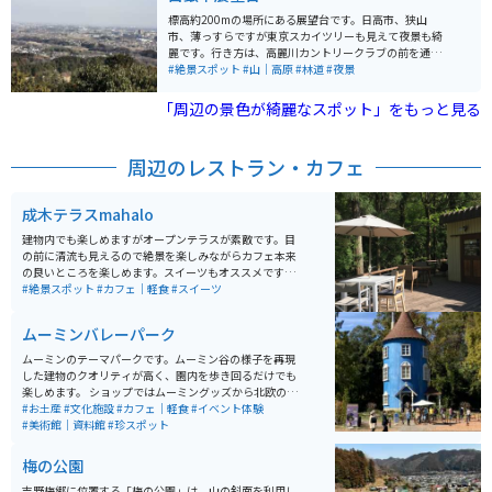
標高約200mの場所にある展望台です。日高市、狭山
市、薄っすらですが東京スカイツリーも見えて夜景も綺
麗です。行き方は、高麗川カントリークラブの前を通り
過ぎて暫く行くと白銀平展望台の立札があるのでその脇
#絶景スポット
#山｜高原
#林道
#夜景
道に入ります。 展望台の100mぐらい手前にある東屋ま
では狭いながらも舗装道路があり、車やバイクでその東
「周辺の景色が綺麗なスポット」をもっと見る
屋まで行く事が可能です。そこには小さな無料駐車スペ
ースがあります。東屋から山道によくある横木階段を上
がると白い建物があり、その建物の階段を上がった所が
周辺のレストラン・カフェ
絶景スポットになります。トイレは無いので何処かで済
ませておいた方が良いです。
成木テラスmahalo
建物内でも楽しめますがオープンテラスが素敵です。目
の前に清流も見えるので絶景を楽しみながらカフェ本来
の良いところを楽しめます。スイーツもオススメです。
ハンモックもあるので木漏れ日が最高です。定員さんも
#絶景スポット
#カフェ｜軽食
#スイーツ
いい人なので心地よい場所です。
ムーミンバレーパーク
ムーミンのテーマパークです。ムーミン谷の様子を再現
した建物のクオリティが高く、園内を歩き回るだけでも
楽しめます。 ショップではムーミングッズから北欧のお
洒落な小物までが手に入ります。ムーミンという作品自
#お土産
#文化施設
#カフェ｜軽食
#イベント体験
体の博物館的な要素も備えていて、物語の背景の解説な
#美術館｜資料館
#珍スポット
ども丁寧でいろいろな楽しみ方ができる場所です。
梅の公園
吉野梅郷に位置する「梅の公園」は、山の斜面を利用し