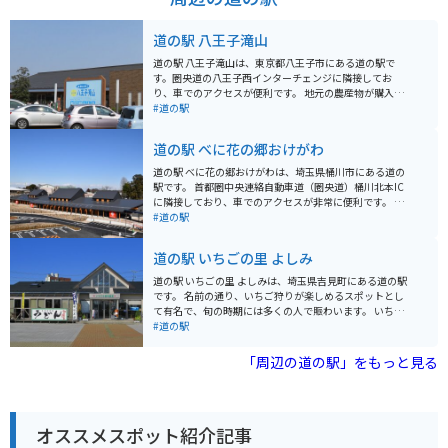
道の駅 八王子滝山
道の駅 八王子滝山は、東京都八王子市にある道の駅で
す。圏央道の八王子西インターチェンジに隣接してお
り、車でのアクセスが便利です。 地元の農産物が購入で
きる「農産物直売所」や、地元食材を使った料理が楽し
#道の駅
めるレストランなどが併設されており、ドライブ中の休
憩に最適なスポットです。 特に、地元八王子産の新鮮な
道の駅 べに花の郷おけがわ
野菜は人気が高く、旬の野菜を目当てに訪れる人も多く
います。レストランでは、八王子ラーメンや、地元産の
道の駅 べに花の郷おけがわは、埼玉県桶川市にある道の
野菜を使った料理などが人気です。 バイクで訪れる場
駅です。 首都圏中央連絡自動車道（圏央道）桶川北本IC
合、駐車場も広く停めやすいので安心です。ツーリング
に隣接しており、車でのアクセスが非常に便利です。 バ
の休憩場所としてもおすすめです。道の駅のすぐ近くに
イクで訪れる場合も、駐車場が広いため安心して駐輪で
#道の駅
は、滝山城跡や、高尾山など、観光スポットも点在して
きます。 施設内には、地元の農産物直売所やレストラ
いるので、観光拠点としても活用できます。 八王子滝山
ン、カフェなどがあり、地元の味覚を楽しむことができ
道の駅 いちごの里 よしみ
を訪れた際には、ぜひ地元産の野菜や、特産品のお土産
ます。 桶川市はベニバナ（紅花）の生産が盛んな地域で
を購入してみてください。
あり、道の駅 べに花の郷おけがわでも、ベニバナ関連の
道の駅 いちごの里 よしみは、埼玉県吉見町にある道の駅
商品を多数取り扱っています。 紅花染め体験なども開催
です。 名前の通り、いちご狩りが楽しめるスポットとし
されているので、興味のある方はぜひ参加してみてくだ
て有名で、旬の時期には多くの人で賑わいます。 いちご
さい。 また、桶川市は、中山道の宿場町として栄えた歴
以外にも、地元産の新鮮な農産物が販売されており、お
#道の駅
史があり、宿場町時代の面影を残す建物や史跡なども点
土産にも最適です。 また、併設のレストランでは、地元
在しています。 道の駅の周辺にも、歴史を感じられるス
食材をふんだんに使った料理を楽しむことができます。
「周辺の道の駅」をもっと見る
ポットがいくつかあるので、散策してみるのも良いでし
特に、いちごを使ったスイーツは絶品なので、ぜひ味わ
ょう。 道の駅 べに花の郷おけがわは、地元の農産物や特
ってみてください。 バイクで訪れる場合、駐車場も広々
産品を購入できるだけでなく、桶川市の歴史や文化に触
としているので安心です。 周辺には、緑豊かな田園風景
れることもできる場所です。 圏央道を利用してのドライ
が広がっており、ツーリングの休憩スポットとしても最
ブやツーリングの休憩場所として、ぜひ立ち寄ってみて
オススメスポット紹介記事
適です。 道の駅 いちごの里 よしみから少し足を延ばせ
ください。 近隣には、桶川市歴史民俗資料館や、桶川ス
ば、吉見百穴などの歴史的な観光スポットもあります。