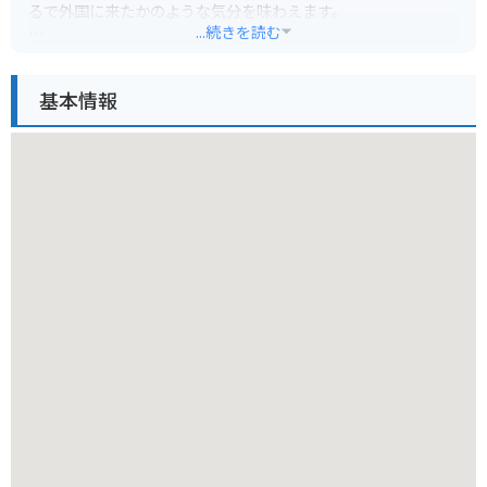
るで外国に来たかのような気分を味わえます。
...続きを読む
広すぎず徒歩で散策しやすいのも魅力の一つです。個性的なお
店が多いので、自分だけのお気に入りのお店を見つけるのも楽
基本情報
しいでしょう。写真映えするスポットも多いので、SNS用の写
真撮影にも最適です。
バイクで行く場合は、周辺に駐車場も点在しているので安心で
す。ただし、道が狭くなっている場所もあるので、走行には注
意が必要です。