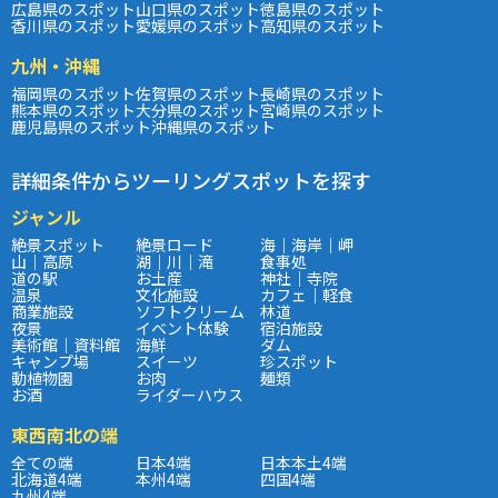
広島県のスポット
山口県のスポット
徳島県のスポット
香川県のスポット
愛媛県のスポット
高知県のスポット
九州・沖縄
福岡県のスポット
佐賀県のスポット
長崎県のスポット
熊本県のスポット
大分県のスポット
宮崎県のスポット
鹿児島県のスポット
沖縄県のスポット
詳細条件からツーリングスポットを探す
ジャンル
絶景スポット
絶景ロード
海｜海岸｜岬
山｜高原
湖｜川｜滝
食事処
道の駅
お土産
神社｜寺院
温泉
文化施設
カフェ｜軽食
商業施設
ソフトクリーム
林道
夜景
イベント体験
宿泊施設
美術館｜資料館
海鮮
ダム
キャンプ場
スイーツ
珍スポット
動植物園
お肉
麺類
お酒
ライダーハウス
東西南北の端
全ての端
日本4端
日本本土4端
北海道4端
本州4端
四国4端
九州4端