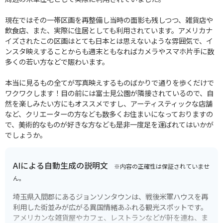
現在ではその一帯区画を再整備し当時の面影も残しつつ、雑貨店や
飲食店、また、実際に住居としても利用されています。アメリカナ
イズされたこの区画はとても日本とは思えないような雰囲気で、イ
ンスタ映えすることからも週末ともなればカメラやスマホ片手に数
多くの若い方などで賑わいます。
本当に見るもの全てが写真映えするものばかりで通りを歩くだけで
ワクワクします！目の前には富士見公園が隣接されているので、自
然を楽しみたい方にもオススメですし、アーティスティックな店舗
など、クリエーターの方なども数多くお住まいになっておりますの
で、美術的なものが好きな方なども是非一度足を運ばれてはいかが
でしょうか。
AIによる自動生成の説明文
※内容の正確性は保証されていませ
ん。
埼玉県入間郡にあるジョンソンタウンは、戦後米軍ハウスを再
利用した街並みが広がる異国情緒あふれる観光スポットです。
アメリカンな雑貨屋やカフェ、レストランなどが軒を連ね、ま