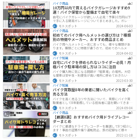
バイク用品
2
10万円以内で買えるバイクガレージおすすめ9
選！バイク保管から整備まで自宅で楽々
自宅にバイクガレージが欲しい人必見！予算10万円以下
で手に入る簡易ガレージについてまとめました。ガレー
ジの種類やメリットデメリットからオススメ商品まで徹
モトスポット
2024-06-03
底解説しますので、自宅にセキュリティの高いバイク保
バイク用品
0
管庫や整備場所が欲しい方は参考にしてください。
初めてのバイク用ヘルメットの選び方は？種類
別の特徴やメーカー、おすすめ商品まとめ
バイク用ヘルメットと一言に言っても、様々な種類があ
ります。種類ごとに特徴が違うので、初めてのヘルメッ
ト選びで失敗しないように、しっかりと理解して選ぶよ
モトスポット
2024-04-02
うにしましょう。この記事では、特徴やメリットデメリ
バイク知識
0
ット、有名メーカーなど初心者が知っておくべきことを
自宅にバイクを停められないライダー必見！月
まとめました。
極バイク駐車場の探し方はココに注目
バイク購入時に気になる問題が「駐車場」の場所。大切
な愛車は安全性・利便性が高い場所に停めておきたいで
すよね？ 当記事ではそんな駐車場選びについて解説して
モトスポット
2023-03-30
います。すでにバイクを持っていて、新しい駐車場を探
バイク知識
0
している人もぜひ参考にしてくださいね。
バイク買取歴8年の業者に聞いたバイクを高く
売る方法
バイクを高く売るコツや方法について、実際にバイク買
取業者として8年勤務している担当者に話を聞いてきまし
た！高く買い取ってもらえるバイクの特徴や業者がどの
モトスポット
2024-09-04
くらい利益を上乗せしているかなど、バイクを売ろうと
バイク用品
0
している人は必見の内容になっています。
【厳選8選】おすすめバイク用ドライブレコー
ダーまとめ
バイクに最適なドライブレコーダーを厳選して8つ紹介し
ます！事故の証拠や煽り運転防止、旅の記録など様々な
役に立つドライブコーダー、何を選べばいいか迷ってい
モトスポット
2022-11-18
る方に特徴別にまとめました。