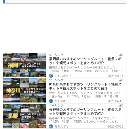
ポーツランドなど、様々な観光スポットがあります。 少
し足を延ばせば、川越市の蔵造りの街並みなど、観光名
所も多くあります。 道の駅 べに花の郷おけがわを拠点
に、周辺の観光スポットを巡るのもおすすめです。 道の
駅内には、情報コーナーも設置されているので、周辺の
観光情報やイベント情報などを得ることもできます。 ま
た、地元のボランティアガイドによる案内なども行われ
ているので、より深く桶川市について知りたい方は、気
軽に声をかけてみてください。 バイクで訪れる方は、道
の駅の駐車場にバイク専用の駐輪スペースが設けられて
いるので、安心して駐車できます。 また、道の駅周辺に
は、自然豊かな公園や、走りやすい道路もあるので、ツ
ーリングの休憩場所としてだけでなく、目的地としても
ツーリング
0
福岡県のおすすめツーリングルート！絶景スポ
おすすめです。
ットや観光スポットをまとめて紹介
福岡県のおすすめツーリングルートをまとめました！
「北部」「東部」「西部」「南部」の4つのルート紹介し
ます。豊かな自然から歴史ある名所、グルメまで多彩な
モトスポット
2024-06-03
魅力が詰まっており、様々な楽しみ方ができます。バイ
ツーリング
0
クで福岡県にツーリングに行く際は参考にしてくださ
神奈川県のおすすめツーリングルート！絶景ス
い。
ポットや観光スポットをまとめて紹介
神奈川県のおすすめツーリングルートをまとめました！
「宮ヶ瀬」「ヤビツ峠」「箱根」「湘南・江ノ島・鎌
倉」「三浦」「みなとみらい」の6つのルート紹介しま
モトスポット
2023-04-15
す。自然豊かなスポット、歴史ある観光名所、都市部で
ツーリング
0
楽しめるツーリングスポットまで多数あります。バイク
長野県のおすすめツーリングルート！絶景スポ
で神奈川県にツーリングに行く際は参考にしてくださ
ットや観光スポットをまとめて紹介
い。
長野県のおすすめツーリングルートをまとめました！
「北部」「中部」「南部」の3つのルート紹介します。諏
訪湖やビーナスラインのような全国でも有名なツーリン
モトスポット
2023-03-26
グスポットが多数あります。バイクで長野県にツーリン