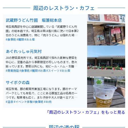
がると白い建物があり、その建物の階段を上がった所が
周辺のレストラン・カフェ
絶景スポットになります。トイレは無いので何処かで済
ませておいた方が良いです。
武蔵野うどん竹國 堀兼総本店
埼玉県西部を中心に店舗展開している「武蔵野うどん竹
國」の総本店です。埼玉県は実は香川県に次いで日本第2
位のうどん消費県で、特に「肉汁うどん」は隠れた埼玉
名物です。 「 武蔵野うどん」さんでは、この肉汁うどん
#食事処
#麺類
#お土産
を看板メニューにしつつ、「おろしうどん」「冷や汁う
どん」「鳥汁うどん」など魅力的なうどんを提供してい
あぐれっしゅ元気村
ます。こちらも、お昼時はほぼ満席になる人気店です。
JAの野菜直売所です。埼玉県西部で採れた新鮮な野菜を
中心に、定番の品から季節限定の珍しいものまで、色々
揃っています。野菜以外にも、地ビール・ハム・生麵な
ども埼玉県で生産されたものを多く置いてあり、地元の
#商業施設
#食事処
#麺類
#お酒
#スイーツ
#お土産
人はスーパーマーケット感覚で利用していますが、市外
から来てみると観光のように楽しめます。
サイボクの森
埼玉牧場、豚の飼育所兼加工場になります。豚のテーマ
パークとしても有名で、ここにある豚加工品は名産の一
つです。駐車場も広く、また子供や大人が遊べるアスレ
チックや、実際の豚がいるためふれあいが多少可能で
#温泉
#イベント体験
#食事処
#お肉
す。天然温泉 花鳥風月もあるため日帰りで行くのも可能
です。
「周辺のレストラン・カフェ」をもっと見る
周辺の道の駅