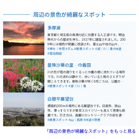
周辺の景色が綺麗なスポット
多摩湖
東京都と埼玉県の県境付近に位置する人工湖です。明治
時代からの歴史を持ち、1927年に建設されました。200
9年には堤防が綺麗に改装され、富士山や他の山々、西
武遊園地や西武球場などを眺めることができます。特に
#神社｜寺院
#ダム
#絶景スポット
#湖｜川｜滝
#林道
夕日は絶景であり、多くのカメラマンが訪れるほどで
#宿泊施設
す。湖の周りは木々で囲まれており、ツーリングには気
持ちの良いスポットとなっています。
曼殊沙華の里 巾着田
川の形が陸の周りをぐるっと巾着の様に流れている場所
です。川の流れは静かで、歩いていると鳥のさえずりが
聞こえてきます。曼殊沙華が咲く9月ごろは、公園の入園
料が500円かかります。 公園内はどこも曼殊沙華が咲き
#絶景スポット
#湖｜川｜滝
誇り、まさに赤色の絨毯です。カメラを持って遊びに行
くのもよし、静かに花畑を眺めるのもよし、期間限定の
白銀平展望台
美しい景色を楽しむことができます。
標高約200mの場所にある展望台です。日高市、狭山
市、薄っすらですが東京スカイツリーも見えて夜景も綺
麗です。行き方は、高麗川カントリークラブの前を通り
過ぎて暫く行くと白銀平展望台の立札があるのでその脇
#絶景スポット
#山｜高原
#林道
#夜景
道に入ります。 展望台の100mぐらい手前にある東屋ま
では狭いながらも舗装道路があり、車やバイクでその東
「周辺の景色が綺麗なスポット」をもっと見る
屋まで行く事が可能です。そこには小さな無料駐車スペ
ースがあります。東屋から山道によくある横木階段を上