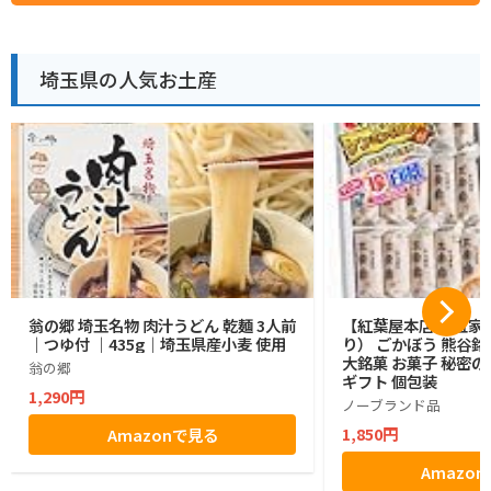
埼玉県の人気お土産
翁の郷 埼玉名物 肉汁うどん 乾麺 3人前
【紅葉屋本店】 五家宝
｜つゆ付 ｜435g｜埼玉県産小麦 使用
り） ごかぼう 熊谷銘
大銘菓 お菓子 秘密の
翁の郷
ギフト 個包装
1,290円
ノーブランド品
1,850円
Amazonで見る
Amazo