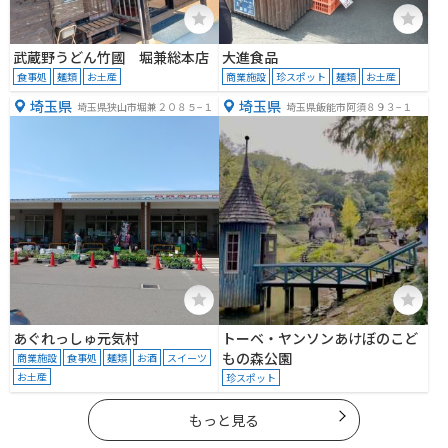
武蔵野うどん竹國 堀兼総本店
大進食品
食事処
麺類
お土産
商業施設
珍スポット
麺類
お土産
埼玉県
埼玉県
埼玉県狭山市堀兼２０８５−１
埼玉県飯能市阿須８９３−１
あぐれっしゅ元気村
トーベ・ヤンソンあけぼのこど
もの森公園
商業施設
食事処
麺類
お酒
スイーツ
お土産
珍スポット
もっと見る