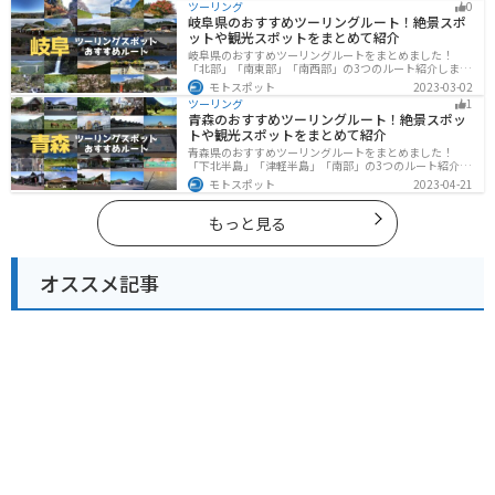
ツーリング
0
グに行く際は参考にしてください。
岐阜県のおすすめツーリングルート！絶景スポ
ットや観光スポットをまとめて紹介
岐阜県のおすすめツーリングルートをまとめました！
「北部」「南東部」「南西部」の3つのルート紹介しま
す。自然豊かな山が充実しており、山を生かした施設や
モトスポット
2023-03-02
グルメ、絶景スポットなど、自然を満喫するツーリング
ツーリング
1
ができます。バイクで岐阜県にツーリングに行く際は参
青森のおすすめツーリングルート！絶景スポッ
考にしてください。
トや観光スポットをまとめて紹介
青森県のおすすめツーリングルートをまとめました！
「下北半島」「津軽半島」「南部」の3つのルート紹介し
ます。自然に恵まれた風光明媚な景色や歴史文化に触れ
モトスポット
2023-04-21
られる観光スポットが多くあります。バイクで青森県に
ツーリングに行く際は参考にしてください。
もっと見る
オススメ記事