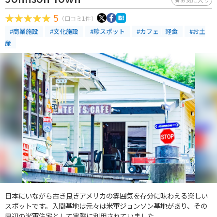
5
（口コミ1件）
#商業施設
#文化施設
#珍スポット
#カフェ｜軽食
#お土
産
日本にいながら古き良きアメリカの雰囲気を存分に味わえる楽しい
スポットです。入間基地は元々は米軍ジョンソン基地があり、その
周辺の米軍住宅として実際に利用されていました。