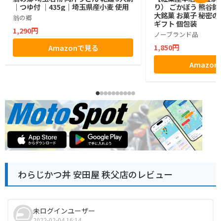
｜つゆ付 ｜435g｜埼玉県産小麦 使用
り） ごかぼう 熊谷銘
大銘菓 お菓子 秘密の
翁の郷
ギフト 個包装
1,290円
ノーブランド品
1,850円
Amazonで見る
Amazo
わらじかつ丼 安田屋 秩父店のレビュー
未ログインユーザー
2022-02-04 16:14