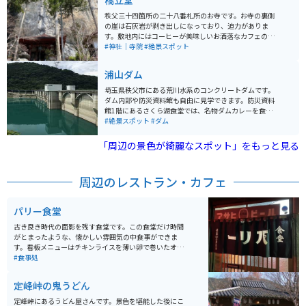
橋立堂
の父」と呼ばれる造園家・本多静六博士が関わったとさ
れています。春には芝桜の名所として知られ、ゴールデ
秩父三十四箇所の二十八番札所のお寺です。お寺の裏側
ンウィークには見ごろを迎え多くの観光客やライダーが
の崖は石灰岩が剥き出しになっており、迫力がありま
訪れます。園内には秩父の特産品を扱う店や軽食コーナ
す。敷地内にはコーヒーが美味しいお洒落なカフェのほ
ーもあり、動物とふれあえるエリアもあるなど、自然と
か、鍾乳洞もあり、旅の途中の休憩に立ち寄るにはちょ
#神社｜寺院
#絶景スポット
癒しを満喫できるスポットです。
うどいい場所です。
浦山ダム
埼玉県秩父市にある荒川水系のコンクリートダムです。
ダム内部や防災資料館も自由に見学できます。防災資料
館1階にあるさくら湖食堂では、名物ダムカレーを食べ
ることができます。ドラマなどの撮影にも使われている
#絶景スポット
#ダム
そうです。ダムの上から下を覗くと、階段がダムの下ま
で続いています。浦山ダムで有名な500段階段です。
「周辺の景色が綺麗なスポット」をもっと見る
周辺のレストラン・カフェ
パリー食堂
古き良き時代の面影を残す食堂です。この食堂だけ時間
がとまったような、懐かしい雰囲気の中食事ができま
す。看板メニューはチキンライスを薄い卵で巻いたオム
ライスです。値段もお手頃で駅からも近いおすすめのお
#食事処
店です。
定峰峠の鬼うどん
定峰峠にあるうどん屋さんです。景色を堪能した後にこ