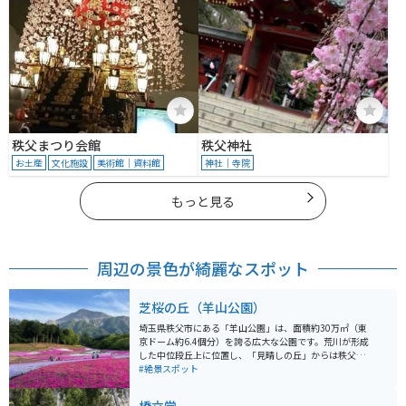
秩父まつり会館
秩父神社
お土産
文化施設
美術館｜資料館
神社｜寺院
もっと見る
周辺の景色が綺麗なスポット
芝桜の丘（羊山公園）
埼玉県秩父市にある「羊山公園」は、面積約30万㎡（東
京ドーム約6.4個分）を誇る広大な公園です。荒川が形成
した中位段丘上に位置し、「見晴しの丘」からは秩父市
街地や奥秩父の山々を一望できます。武甲山の北に連な
#絶景スポット
る羊山丘陵に広がり、南に武甲山、西に市街地を望む絶
好のロケーションです。 公園の設計には、「日本の公園