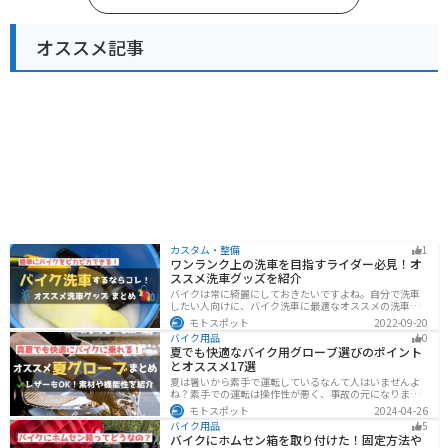
オススメ記事
カスタム・整備
1
ワンランク上の洗車を目指すライダー必見！オ
ススメ洗車グッズを紹介
バイクは常に綺麗にしておきたいですよね。自分で洗車
したい人向けに、バイク洗車に最適なオススメの洗車グ
ッズを紹介します。汚れを落とすシャンプーからツヤを
モトスポット
2022-09-20
出すワックスまで全て紹介します。自分でバイク洗車を
バイク用品
0
しようと思っている方は参考にしてください。
夏でも快適なバイク用グローブ選びのポイント
とオススメ17選
夏は暑いから素手で運転しているなんて人はいませんよ
ね？素手での運転は操作性が悪く、事故の元になりま
す。直射日光が当たり日焼けで余計に暑くなります。夏に
モトスポット
2024-04-26
は夏用グローブを使うことで、素手より涼しく快適にバ
バイク用品
5
イクに乗ることができるので是非使いましょう。
バイクにホムセン箱を取り付けた！固定方法や