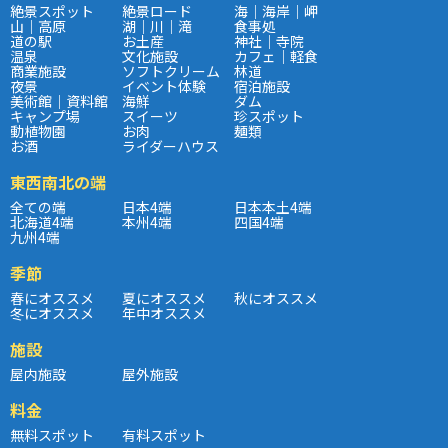
絶景スポット
絶景ロード
海｜海岸｜岬
山｜高原
湖｜川｜滝
食事処
道の駅
お土産
神社｜寺院
温泉
文化施設
カフェ｜軽食
商業施設
ソフトクリーム
林道
夜景
イベント体験
宿泊施設
美術館｜資料館
海鮮
ダム
キャンプ場
スイーツ
珍スポット
動植物園
お肉
麺類
お酒
ライダーハウス
東西南北の端
全ての端
日本4端
日本本土4端
北海道4端
本州4端
四国4端
九州4端
季節
春にオススメ
夏にオススメ
秋にオススメ
冬にオススメ
年中オススメ
施設
屋内施設
屋外施設
料金
無料スポット
有料スポット