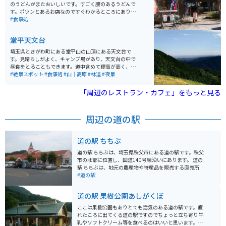
のうどんがまたおいしいです。すごく腰のあるうどんで
す。ポツンとあるお店なのですぐわかるところにありま
す。車の人からバイクの人までたくさんの人で混んでい
#食事処
ます。この辺の名物、味噌おでんも美味しいですよ。
堂平天文台
埼玉県ときがわ町にある堂平山の山頂にある天文台で
す。見晴らしがよく、キャンプ場があり、天文台の中で
昼食をとることもできます。道中含めて標高が高く、木
陰も多い為、夏は涼しく気持ちが良いです。 朝焼けから
#絶景スポット
#食事処
#山｜高原
#林道
#夜景
夕焼け、夜景が見れます。標高が高く星もすごく綺麗に
見えます。人も少ないので、気楽にゆっくりすることが
「周辺のレストラン・カフェ」をもっと見る
できます。天気がいいと、東京のスカイツリーまで見え
ます。イニシャルDの正丸峠もあり、バイクや車を走ら
せるのが好きな人にはさらにオススメです。
周辺の道の駅
道の駅 ちちぶ
道の駅 ちちぶは、埼玉県秩父市にある道の駅です。秩父
市の北部に位置し、国道140号線沿いにあります。 道の
駅 ちちぶは、地元の農産物や特産品を販売する直売所、
レストラン、休憩所などが併設されています。 秩父地方
#道の駅
は、山々に囲まれた自然豊かな地域です。道の駅 ちちぶ
は、そんな秩父地方の観光拠点として、多くの観光客に
道の駅 果樹公園あしがくぼ
利用されています。 バイクで訪れる場合、道の駅 ちちぶ
には、広々とした駐車場が完備されています。また、周
ここは果樹公園もありとても活気のある道の駅です。疲
辺には、秩父湖や三峯神社など、ツーリングに最適なス
れたころに出てくる道の駅ですのでちょっと立ち寄り牛
ポットが数多くあります。 秩父地方の名産品としては、
乳やソフトクリーム等を食べるのはいいと思います。自