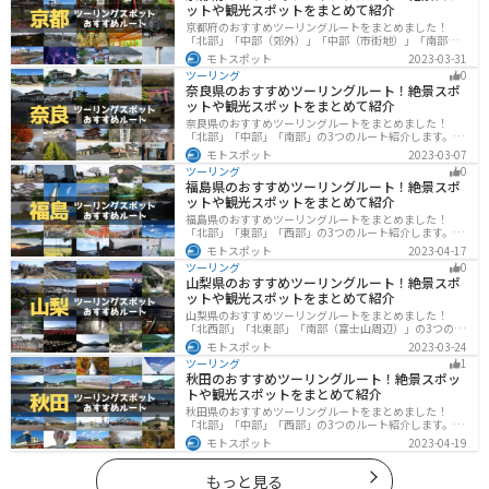
ットや観光スポットをまとめて紹介
京都府のおすすめツーリングルートをまとめました！
「北部」「中部（郊外）」「中部（市街地）」「南部」
の4つのルート紹介します。古い町並みや神社仏閣、自然
モトスポット
2023-03-31
に囲まれた風光明媚なスポットが数多く存在し、様々な
ツーリング
0
楽しみ方ができます。バイクで京都府にツーリングに行
奈良県のおすすめツーリングルート！絶景スポ
く際は参考にしてください。
ットや観光スポットをまとめて紹介
奈良県のおすすめツーリングルートをまとめました！
「北部」「中部」「南部」の3つのルート紹介します。歴
史のある神社寺院が多数あり、自然豊かや山々、グルメ
モトスポット
2023-03-07
を満喫するツーリングができます。バイクで奈良県にツ
ツーリング
0
ーリングに行く際は参考にしてください。
福島県のおすすめツーリングルート！絶景スポ
ットや観光スポットをまとめて紹介
福島県のおすすめツーリングルートをまとめました！
「北部」「東部」「西部」の3つのルート紹介します。内
陸部には山々が連なり、海岸線は太平洋に面してるので
モトスポット
2023-04-17
観光スポットが多数あります。バイクで福島県にツーリ
ツーリング
0
ングに行く際は参考にしてください。
山梨県のおすすめツーリングルート！絶景スポ
ットや観光スポットをまとめて紹介
山梨県のおすすめツーリングルートをまとめました！
「北西部」「北東部」「南部（富士山周辺）」の3つのル
ート紹介します。富士山を中心に自然豊かな景色や食事
モトスポット
2023-03-24
を楽しめるスポットが多数あります。バイクで山梨県に
ツーリング
1
ツーリングに行く際は参考にしてください。
秋田のおすすめツーリングルート！絶景スポッ
トや観光スポットをまとめて紹介
秋田県のおすすめツーリングルートをまとめました！
「北部」「中部」「西部」の3つのルート紹介します。自
然豊かな山々や湖、温泉地が点在し、四季折々の景色を
モトスポット
2023-04-19
楽しめるスポットが多数あります。バイクで秋田県にツ
ーリングに行く際は参考にしてください。
もっと見る