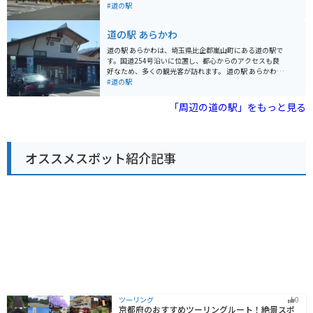
しゃくし菜漬け、味噌ポテト、わらじカツなどが有名で
家製のうどんやみそポテトも有名です。直売所もあるの
#道の駅
す。道の駅 ちちぶでも、これらの名産品を購入すること
でお土産等も買えます。
ができます。
道の駅 あらかわ
道の駅 あらかわは、埼玉県比企郡嵐山町にある道の駅で
す。国道254号沿いに位置し、都心からのアクセスも良
好なため、多くの観光客が訪れます。 道の駅 あらかわの
最大の特徴は、地元の新鮮な農産物が購入できる直売所
#道の駅
です。採れたての野菜や果物はもちろんのこと、地元産
の米や味噌、醤油なども販売されています。また、軽食
「周辺の道の駅」をもっと見る
コーナーでは、地元産の食材を使用した料理を楽しむこ
とができます。 バイクでのツーリングにもおすすめのス
ポットです。道の駅 あらかわは、関越自動車道 嵐山小川
インターチェンジから約5分の場所に位置しており、ア
オススメスポット紹介記事
クセスも良好です。駐車場も広く、休憩場所としても最
適です。周辺には、自然豊かな観光スポットも多く、ツ
ーリングの拠点としてもおすすめです。 周辺には、国指
定史跡の菅谷館跡や、桜の名所として知られる嵐山渓谷
など、観光スポットも充実しています。道の駅 あらかわ
で地元のグルメや文化に触れ、周辺の観光スポットを巡
ってみてはいかがでしょうか。
ツーリング
0
京都府のおすすめツーリングルート！絶景スポ