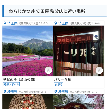
わらじかつ丼 安田屋 秩父店に近い場所
埼玉県
埼玉県
埼玉県秩父市大宮６３６０
埼玉県秩父市番場町１９−８
芝桜の丘（羊山公園）
パリー食堂
絶景スポット
食事処
埼玉県
埼玉県
埼玉県秩父市番場町２−８
埼玉県秩父市番場町１−３