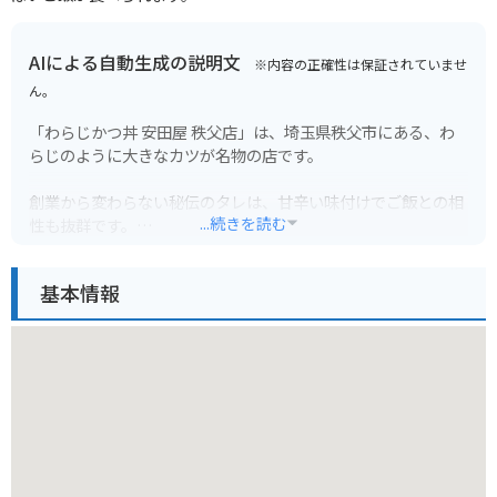
AIによる自動生成の説明文
※内容の正確性は保証されていませ
ん。
「わらじかつ丼 安田屋 秩父店」は、埼玉県秩父市にある、わ
らじのように大きなカツが名物の店です。
創業から変わらない秘伝のタレは、甘辛い味付けでご飯との相
...続きを読む
性も抜群です。
ボリューム満点なので、お腹を空かせて行くのがおすすめで
す。
基本情報
秩父名物のわらじカツ丼を食べるなら、ぜひ「安田屋 秩父店」
を訪れてみてください。
バイクで行く場合は、お店の前に駐車スペースがあります。
秩父はツーリングスポットとしても人気なので、周辺の観光と
合わせて訪れるのもおすすめです。