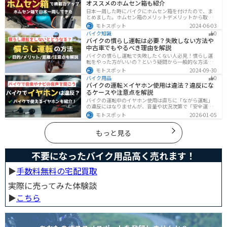
オススメのホムセン箱も紹介
日本一周した時にバイクにホムセン箱を付けたので、ま
とめました。ホムセン箱のメリットデメリットから取り
付け方法、実際につけてどううだったのか、オススメの
モトスポット
2024-06-03
ホムセン箱まで全て解説します。バイクにホムセン箱を
バイク知識
0
付けたいと思っている人はぜひ参考にしてください。
バイクの慣らし運転は必要？失敗しない方法や
中古車でもやるべき理由を解説
バイクの慣らし運転で失敗したくない人必見！慣らし運
転をやった方がいいの？という疑問から一般的な方法、
メーカ推奨の方法まで具体的に解説します。注意点や中
モトスポット
2024-09-30
古車でもやった方がいいのか慣らし運転後にやるべきこ
バイク用品
0
ともまとめたので、これからバイクを買おうとしている
バイクの運転×イヤホン使用は違法？違反にな
人は参考にしてください。
るケースや注意点を解説
バイクの運転中のイヤホン使用は直ちに「ながら運転」
の違反にはなりませんが、音量や状況次第で「安全運転
義務違反」や各都道府県の「道路交通法施行細則」に抵
モトスポット
2026-01-05
触する恐れがあります。周囲の音が聞こえる適切な音量
を保ち、スマホ操作は厳禁。耳を塞がない骨伝導イヤホ
ンや、ヘルメット用スピーカーの活用も安全な音楽体験
もっと見る
には有効な選択肢です。
不要になったバイク用品高く売れます！
▶︎
手数料無料の宅配買取
実際に売ってみた体験談
▶︎
こちら