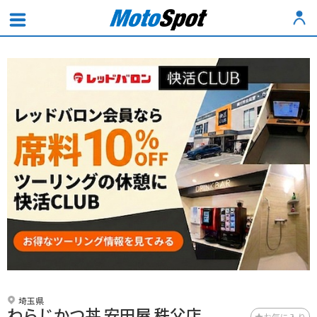
埼玉県
わらじかつ丼 安田屋 秩父店
お気に入り