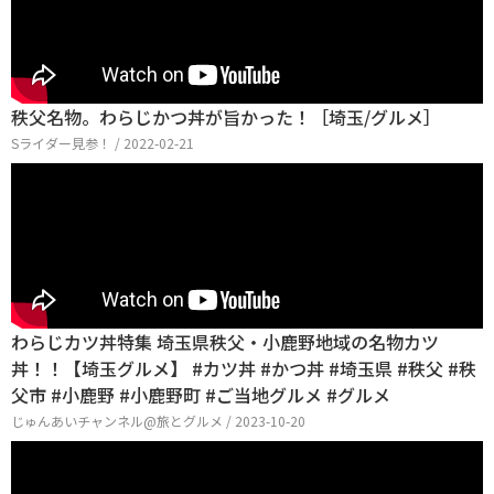
秩父名物。わらじかつ丼が旨かった！［埼玉/グルメ］
Sライダー見参！ / 2022-02-21
わらじカツ丼特集 埼玉県秩父・小鹿野地域の名物カツ
丼！！【埼玉グルメ】 #カツ丼 #かつ丼 #埼玉県 #秩父 #秩
父市 #小鹿野 #小鹿野町 #ご当地グルメ #グルメ
じゅんあいチャンネル@旅とグルメ / 2023-10-20