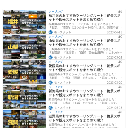
ツーリング
1
福井県のおすすめツーリングルート！絶景スポ
ットや観光スポットをまとめて紹介
福井県のおすすめツーリングルートをまとめました！
「北部」「南部」の2つのルート紹介します。恐竜や古代
遺跡、温泉地など魅力に溢れるスポットが多数ありま
モトスポット
2023-04-13
す。バイクで福井県にツーリングに行く際は参考にして
ツーリング
0
ください。
山梨県のおすすめツーリングルート！絶景スポ
ットや観光スポットをまとめて紹介
山梨県のおすすめツーリングルートをまとめました！
「北西部」「北東部」「南部（富士山周辺）」の3つのル
ート紹介します。富士山を中心に自然豊かな景色や食事
モトスポット
2023-03-24
を楽しめるスポットが多数あります。バイクで山梨県に
ツーリング
0
ツーリングに行く際は参考にしてください。
愛媛県のおすすめツーリングルート！絶景スポ
ットや観光スポットをまとめて紹介
愛媛県のおすすめツーリングルートをまとめました！
「北部」「中部」「西部」の3つのルート紹介します。山
や海といった自然だけでなく、気軽に渡れる島もあり
モトスポット
2023-03-20
様々な楽しみ方ができます。バイクで愛媛県にツーリン
ツーリング
0
グに行く際は参考にしてください。
新潟県のおすすめツーリングルート！絶景スポ
ットや観光スポットをまとめて紹介
新潟県のおすすめツーリングルートをまとめました！
「上越」「中越」「下越」の3つのルート紹介します。自
然豊かな山と海、グルメも充実しており、自然を満喫す
モトスポット
2024-06-03
るツーリングができます。バイクで新潟県にツーリング
ツーリング
0
に行く際は参考にしてください。
滋賀県のおすすめツーリングルート！絶景スポ
ットや観光スポットをまとめて紹介
滋賀県のおすすめツーリングルートをまとめました！
「北部」「南部」の2つのルート紹介します。琵琶湖だけ