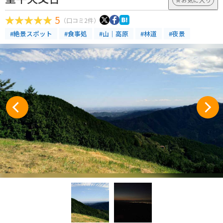
5
（口コミ2件）
#絶景スポット
#食事処
#山｜高原
#林道
#夜景