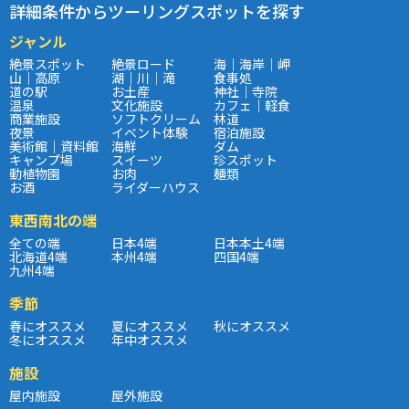
詳細条件からツーリングスポットを探す
ジャンル
絶景スポット
絶景ロード
海｜海岸｜岬
山｜高原
湖｜川｜滝
食事処
道の駅
お土産
神社｜寺院
温泉
文化施設
カフェ｜軽食
商業施設
ソフトクリーム
林道
夜景
イベント体験
宿泊施設
美術館｜資料館
海鮮
ダム
キャンプ場
スイーツ
珍スポット
動植物園
お肉
麺類
お酒
ライダーハウス
東西南北の端
全ての端
日本4端
日本本土4端
北海道4端
本州4端
四国4端
九州4端
季節
春にオススメ
夏にオススメ
秋にオススメ
冬にオススメ
年中オススメ
施設
屋内施設
屋外施設