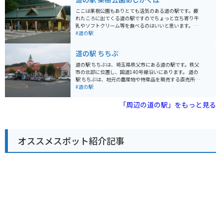
憩にも最適です。 周辺には、秩父札所三十四ヶ所の寺院
や、ハイキングコース、キャンプ場など、観光スポット
ここは果樹公園もありとても活気のある道の駅です。疲
も充実しています。また、地元産の蕎麦や猪肉を使った
れたころに出てくる道の駅ですのでちょっと立ち寄り牛
料理もおすすめです。
乳やソフトクリーム等を食べるのはいいと思います。自
家製のうどんやみそポテトも有名です。直売所もあるの
#道の駅
でお土産等も買えます。
道の駅 ちちぶ
道の駅 ちちぶは、埼玉県秩父市にある道の駅です。秩父
市の北部に位置し、国道140号線沿いにあります。 道の
駅 ちちぶは、地元の農産物や特産品を販売する直売所、
レストラン、休憩所などが併設されています。 秩父地方
#道の駅
は、山々に囲まれた自然豊かな地域です。道の駅 ちちぶ
は、そんな秩父地方の観光拠点として、多くの観光客に
「周辺の道の駅」をもっと見る
利用されています。 バイクで訪れる場合、道の駅 ちちぶ
には、広々とした駐車場が完備されています。また、周
辺には、秩父湖や三峯神社など、ツーリングに最適なス
ポットが数多くあります。 秩父地方の名産品としては、
オススメスポット紹介記事
しゃくし菜漬け、味噌ポテト、わらじカツなどが有名で
す。道の駅 ちちぶでも、これらの名産品を購入すること
ができます。