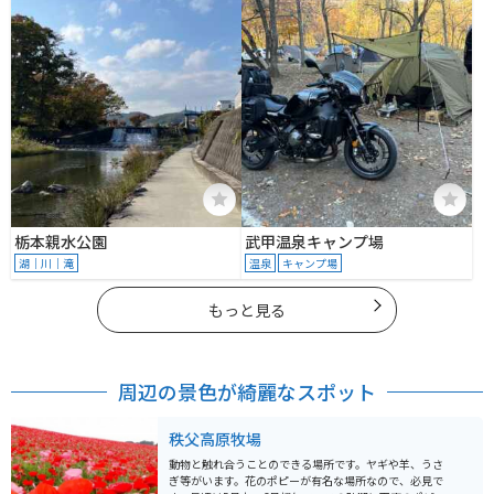
８−３
栃本親水公園
武甲温泉キャンプ場
湖｜川｜滝
温泉
キャンプ場
もっと見る
周辺の景色が綺麗なスポット
秩父高原牧場
動物と触れ合うことのできる場所です。ヤギや羊、うさ
ぎ等がいます。花のポピーが有名な場所なので、必見で