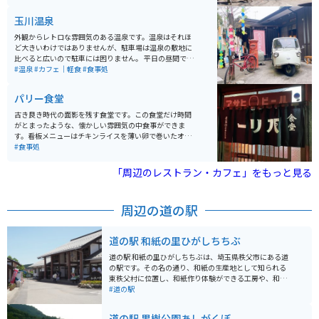
ます。この辺の名物、味噌おでんも美味しいですよ。
玉川温泉
外観からレトロな雰囲気のある温泉です。温泉はそれほ
ど大きいわけではありませんが、駐車場は温泉の敷地に
比べると広いので駐車には困りません。 平日の昼間でも
若い方からお年寄りの方まで、幅広い層に人気がありま
#温泉
#カフェ｜軽食
#食事処
す。食事は、がっつり系の定食がメインです。メロンソ
ーダが玉川温泉のレトロな雰囲気にぴったりです。
パリー食堂
古き良き時代の面影を残す食堂です。この食堂だけ時間
がとまったような、懐かしい雰囲気の中食事ができま
す。看板メニューはチキンライスを薄い卵で巻いたオム
ライスです。値段もお手頃で駅からも近いおすすめのお
#食事処
店です。
「周辺のレストラン・カフェ」をもっと見る
周辺の道の駅
道の駅 和紙の里ひがしちちぶ
道の駅 和紙の里ひがしちちぶは、埼玉県秩父市にある道
の駅です。その名の通り、和紙の生産地として知られる
東秩父村に位置し、和紙作り体験ができる工房や、和紙
製品を販売するショップがあります。 バイクで訪れる場
#道の駅
合、秩父の山々に囲まれたワインディングロードを走行
することができます。道の駅には広い駐車場があり、休
道の駅 果樹公園あしがくぼ