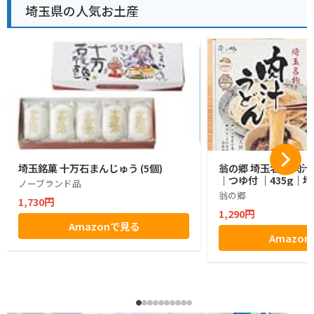
埼玉県の人気お土産
埼玉銘菓 十万石まんじゅう (5個)
翁の郷 埼玉名物 肉汁
｜つゆ付 ｜435g｜
ノーブランド品
翁の郷
1,730円
1,290円
Amazonで見る
Amazo