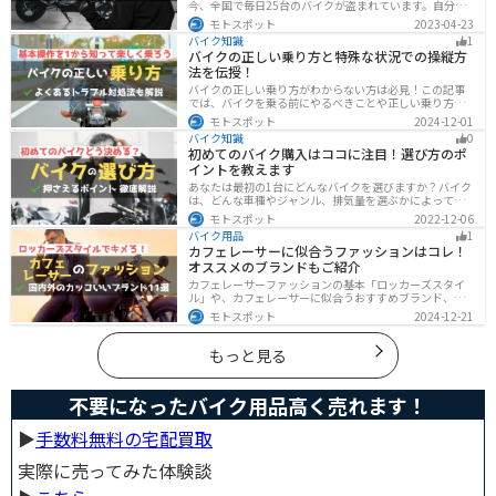
今、全国で毎日25台のバイクが盗まれています。自分の
バイクは大丈夫という保証はどこにもありません。バイ
モトスポット
2023-04-23
クの盗難対策の方法を理解して、自分のバイクは自分で
バイク知識
1
守りましょう。
バイクの正しい乗り方と特殊な状況での操縦方
法を伝授！
バイクの正しい乗り方がわからない方は必見！この記事
では、バイクを乗る前にやるべきことや正しい乗り方、
トラブルと対処法を解説しています。実は、車と気をつ
モトスポット
2024-12-01
ける部分はかなり異なるので注意が必要です。この記事
バイク知識
0
を読めば、安全で快適なバイクライフを送れます。
初めてのバイク購入はココに注目！選び方のポ
イントを教えます
あなたは最初の1台にどんなバイクを選びますか？バイク
は、どんな車種やジャンル、排気量を選ぶかによって今
後の楽しみ方が大きく変わるものなので、初めての愛車
モトスポット
2022-12-06
選びはとても重要です。この記事ではそんなバイク選び
バイク用品
1
のオススメポイントをお伝えします。
カフェレーサーに似合うファッションはコレ！
オススメのブランドもご紹介
カフェレーサーファッションの基本「ロッカーズスタイ
ル」や、カフェレーサーに似合うおすすめブランド、定
番アイテムを詳しく紹介。個性を引き立てるコーデのコ
モトスポット
2024-12-21
ツや季節に合ったアイテム選び、愛車とのマッチング方
法も解説します。
もっと見る
不要になったバイク用品高く売れます！
▶︎
手数料無料の宅配買取
実際に売ってみた体験談