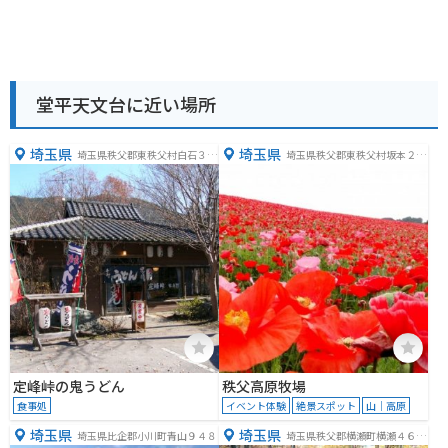
堂平天文台に近い場所
埼玉県
埼玉県
埼玉県秩父郡東秩父村白石３３
埼玉県秩父郡東秩父村坂本２９
３
５１
定峰峠の鬼うどん
秩父高原牧場
食事処
イベント体験
絶景スポット
山｜高原
埼玉県
埼玉県
埼玉県比企郡小川町青山９４８
埼玉県秩父郡横瀬町横瀬４６２