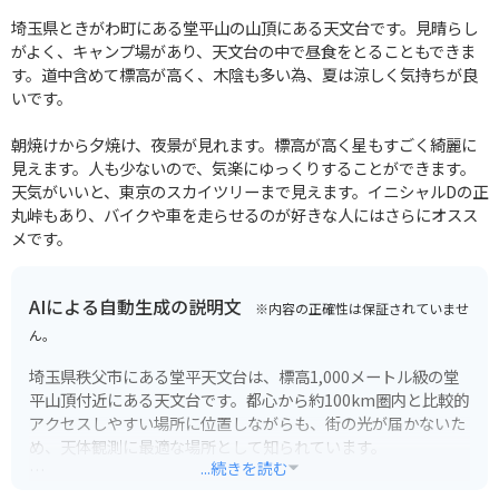
埼玉県ときがわ町にある堂平山の山頂にある天文台です。見晴らし
がよく、キャンプ場があり、天文台の中で昼食をとることもできま
す。道中含めて標高が高く、木陰も多い為、夏は涼しく気持ちが良
いです。
朝焼けから夕焼け、夜景が見れます。標高が高く星もすごく綺麗に
見えます。人も少ないので、気楽にゆっくりすることができます。
天気がいいと、東京のスカイツリーまで見えます。イニシャルDの正
丸峠もあり、バイクや車を走らせるのが好きな人にはさらにオスス
メです。
AIによる自動生成の説明文
※内容の正確性は保証されていませ
ん。
埼玉県秩父市にある堂平天文台は、標高1,000メートル級の堂
平山頂付近にある天文台です。都心から約100km圏内と比較的
アクセスしやすい場所に位置しながらも、街の光が届かないた
め、天体観測に最適な場所として知られています。
...続きを読む
堂平天文台には、口径200mmの屈折望遠鏡を備えた第一観測