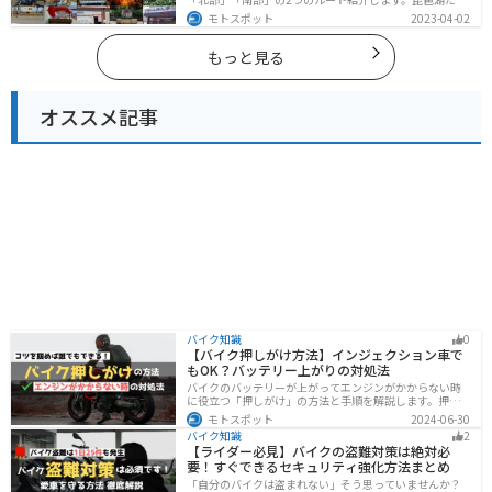
でなく、比叡山ドライブウェイなどの山を楽しめるスポ
モトスポット
2023-04-02
ットも多数あります。バイクで滋賀県にツーリングに行
く際は参考にしてください。
もっと見る
オススメ記事
バイク知識
0
【バイク押しがけ方法】インジェクション車で
もOK？バッテリー上がりの対処法
バイクのバッテリーが上がってエンジンがかからない時
に役立つ「押しがけ」の方法と手順を解説します。押し
がけができるバイクとできないバイクがあるので、自分
モトスポット
2024-06-30
のバイクができるのか確認しておきましょう。
バイク知識
2
【ライダー必見】バイクの盗難対策は絶対必
要！すぐできるセキュリティ強化方法まとめ
「自分のバイクは盗まれない」そう思っていませんか？