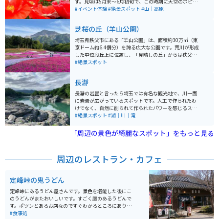
す。見頃は5月末〜6月初旬で、この時期に天空のポピー
というお祭りも開催されます。
#イベント体験
#絶景スポット
#山｜高原
芝桜の丘（羊山公園）
埼玉県秩父市にある「羊山公園」は、面積約30万㎡（東
京ドーム約6.4個分）を誇る広大な公園です。荒川が形成
した中位段丘上に位置し、「見晴しの丘」からは秩父市
街地や奥秩父の山々を一望できます。武甲山の北に連な
#絶景スポット
る羊山丘陵に広がり、南に武甲山、西に市街地を望む絶
好のロケーションです。 公園の設計には、「日本の公園
長瀞
の父」と呼ばれる造園家・本多静六博士が関わったとさ
れています。春には芝桜の名所として知られ、ゴールデ
長瀞の岩畳と言ったら埼玉では有名な観光地で、川一面
ンウィークには見ごろを迎え多くの観光客やライダーが
に岩畳が広がっているスポットです。人工で作られたわ
訪れます。園内には秩父の特産品を扱う店や軽食コーナ
けでなく、自然に削られて作られたパワーを感じるスポ
ーもあり、動物とふれあえるエリアもあるなど、自然と
ットです。川下りもやっているので、時間のあるとは船
#絶景スポット
#湖｜川｜滝
癒しを満喫できるスポットです。
に揺られ大自然を堪能することができます。
「周辺の景色が綺麗なスポット」をもっと見る
周辺のレストラン・カフェ
定峰峠の鬼うどん
定峰峠にあるうどん屋さんです。景色を堪能した後にこ
のうどんがまたおいしいです。すごく腰のあるうどんで
す。ポツンとあるお店なのですぐわかるところにありま
す。車の人からバイクの人までたくさんの人で混んでい
#食事処