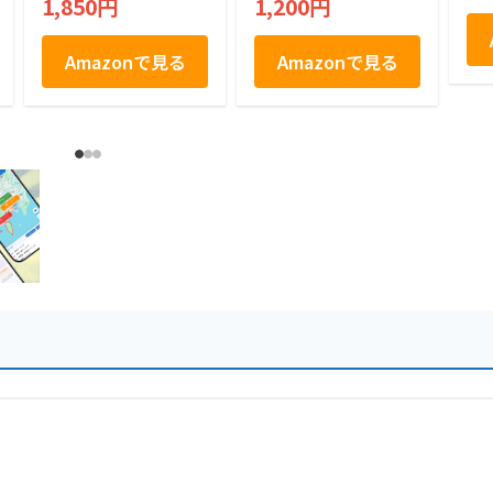
1,850円
1,200円
ンミンSHOW ギフト
ラール 老舗 無添加
個包装
(5袋セット, 五家宝)
Amazonで見る
Amazonで見る