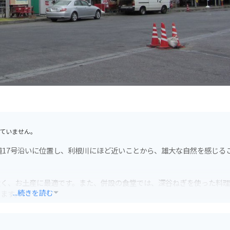
ていません。
道17号沿いに位置し、利根川にほど近いことから、雄大な自然を感じる
太く、お土産に最適です。また、併設の食堂では、深谷ねぎを使った料
...続きを読む
きます。
す。利根川沿いは、信号が少なく、景色も開けているので、ツーリング
、歴史散策も楽しめます。