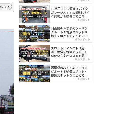
イルド
気に入り
10万円以内で買えるバイク
ガレージおすすめ9選！バイ
ク保管から整備まで自宅で
楽々
モトスポット
岡山県のおすすめツーリン
グルート！絶景スポットや
観光スポットをまとめて紹
介
モトスポット
スロットルアシストは危
険？疲労を軽減できる正し
い使い方やオススメ商品を
紹介
モトスポット
福岡県のおすすめツーリン
グルート！絶景スポットや
観光スポットをまとめて紹
介
モトスポット