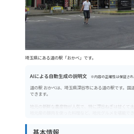
埼玉県にある道の駅「おかべ」です。
AIによる自動生成の説明文
※内容の正確性は保証され
道の駅 おかべは、埼玉県深谷市にある道の駅です。国
できます。
地元の新鮮な農産物が人気で、特に深谷ねぎは甘くて
地元産の豚肉を使った料理など、地元グルメを堪能で
バイクで訪れる際には、広い駐車場があるので安心で
基本情報
すすめです。道の駅周辺には、古墳などの史跡も多く