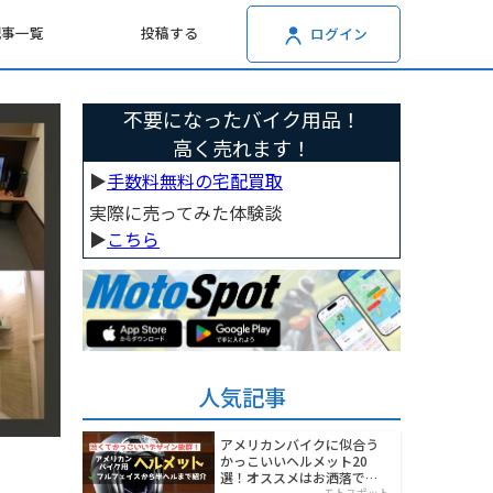
記事一覧
投稿する
ログイン
不要になったバイク用品！
高く売れます！
▶︎
手数料無料の宅配買取
実際に売ってみた体験談
▶︎
こちら
人気記事
アメリカンバイクに似合う
かっこいいヘルメット20
選！オススメはお洒落でワ
モトスポット