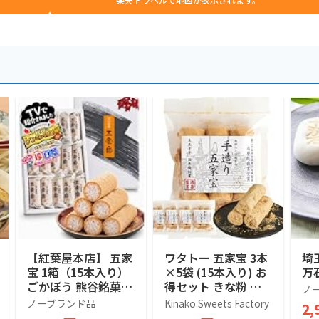
【紅葉屋本店】 五家
ワタトー 五家宝 3本
埼
宝 1箱（15本入り）
×5袋 (15本入り) お
万
ごかぼう 熊谷銘菓
得セット きな粉 た
ノ
埼玉銘菓 埼玉3大銘
っぷり きな粉菓子
ノーブランド品
Kinako Sweets Factory
2,
菓 お菓子 秘密のケ
【テレビで紹介】ハ