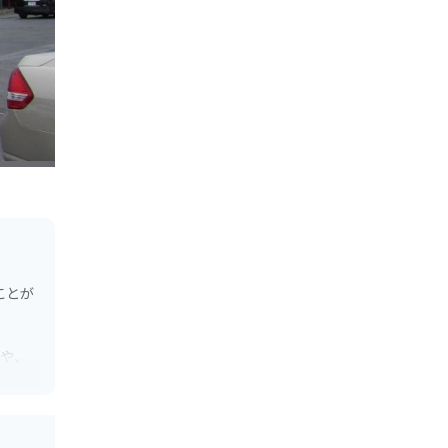
ことが
理や、
にもお