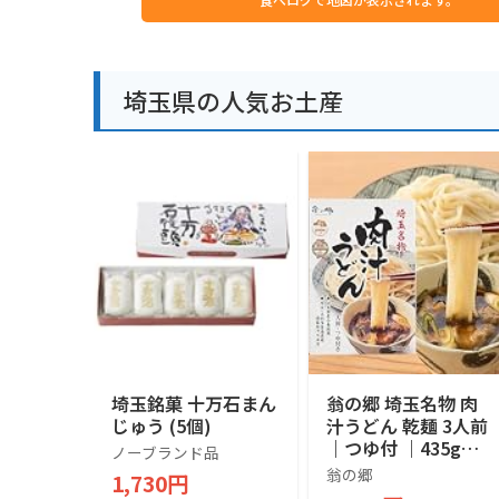
埼玉県の人気お土産
埼玉銘菓 十万石まん
翁の郷 埼玉名物 肉
じゅう (5個)
汁うどん 乾麺 3人前
｜つゆ付 ｜435g｜
ノーブランド品
埼玉県産小麦 使用
翁の郷
1,730円