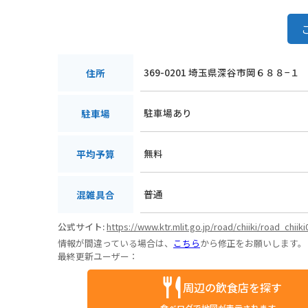
369-0201 埼玉県深谷市岡６８８−１
住所
駐車場あり
駐車場
無料
平均予算
普通
混雑具合
公式サイト:
https://www.ktr.mlit.go.jp/road/chiiki/road_chiik
情報が間違っている場合は、
こちら
から修正をお願いします。
最終更新ユーザー：
周辺の飲食店を探す
食べログで地図が表示されます。