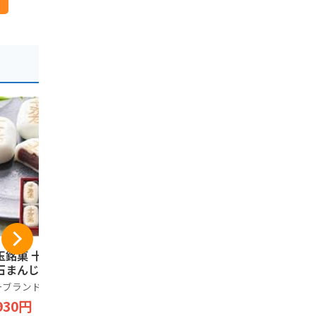
玉銘菓 十万石 十
くらづくり本舗 芋菓
片岡食品 元
石まんじゅう (10)
子 スィートポテト 1
ぎみそ煎餅」
2個入【べにあかく
さいたま推
ーブランド品
ん】 川越名物 のし
金賞受賞 
川越菓匠くらづくり本
ノーブランド
930円
対応 ギフト
ぎ使用 おや
舗