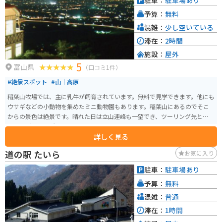
駐車：
駐車場あり
し、その分、雄大な景色を楽しむことができます。特に紅葉の季節は絶景で
予算：
無料
す。ツーリングの休憩場所として、ぜひ立ち寄ってみてください。
混雑：
少し空いている
滞在：
2時間
施設：
屋外
5
富山県
（口コミ1件）
#絶景スポット
#山｜高原
稲葉山牧場では、主に乳牛が飼育されています。無料で見学できます。他にも
ウサギなどの小動物を集めたミニ動物園もあります。稲葉山にあるのでそこ
からの景色は絶景です。晴れた日は立山連峰も一望でき、ツーリング先として
ちょうど良い場所にあります。
詳しく見る
道の駅 たいら
お気に入り
駐車：
駐車場あり
予算：
無料
混雑：
普通
滞在：
1時間