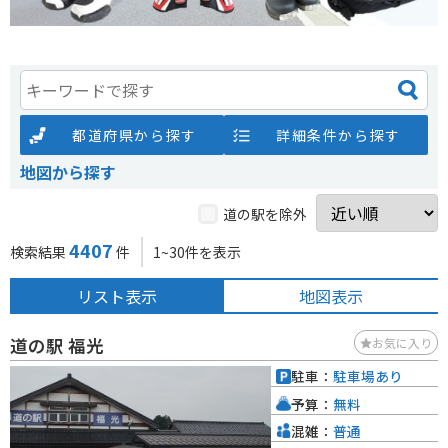
都道府県から探す
詳細条件から探す
地図から探す
道の駅を除外
4407
検索結果
件
1~30件を表示
リスト表示
地図表示
道の駅 福光
お気に入り
駐車：
駐車場あり
予算：
無料
混雑：
普通