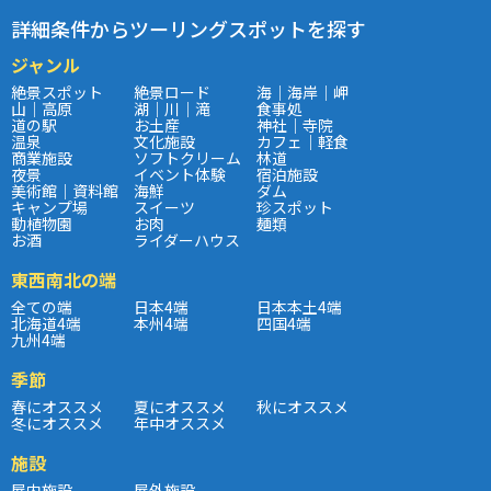
詳細条件からツーリングスポットを探す
ジャンル
絶景スポット
絶景ロード
海｜海岸｜岬
山｜高原
湖｜川｜滝
食事処
道の駅
お土産
神社｜寺院
温泉
文化施設
カフェ｜軽食
商業施設
ソフトクリーム
林道
夜景
イベント体験
宿泊施設
美術館｜資料館
海鮮
ダム
キャンプ場
スイーツ
珍スポット
動植物園
お肉
麺類
お酒
ライダーハウス
東西南北の端
全ての端
日本4端
日本本土4端
北海道4端
本州4端
四国4端
九州4端
季節
春にオススメ
夏にオススメ
秋にオススメ
冬にオススメ
年中オススメ
施設
屋内施設
屋外施設