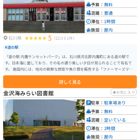
予算：
無料
混雑：
普通
滞在：
1時間
施設：
屋内
5
石川県
（口コミ1件）
#道の駅
「道の駅 内灘サンセットパーク」は、石川県河北郡内灘町にある道の駅で
す。日本海に面しており、その名の通り美しい夕日が見られることで有名で
す。 施設内には、地元の新鮮な野菜や魚介類を販売する「ファーマーズマー
ケット」、軽食コーナー、お土産コーナーなどがあります。 バイクで訪れる
詳しく見る
場合、道の駅には広い駐車場が完備されているので安心です。日本海を眺め
ながらのツーリングの休憩スポットとしても最適です。 内灘サンセットパー
金沢海みらい図書館
お気に入り
クは、雄大な日本海を背景に、夕日が水平線に沈む絶景を望むことができる
絶好のロケーションです。 付近には、海水浴場や温泉施設などもあり、観光
駐車：
駐車場あり
の拠点としても便利です。道の駅で地元の情報を収集するのも良いでしょう。
予算：
無料
石川県の名産品である、加賀友禅や九谷焼、輪島塗などの伝統工芸品をお土
産に購入するのもおすすめです。また、新鮮な海の幸を味わえるのも魅力で
混雑：
空いている
す。
滞在：
2時間
施設：
屋内