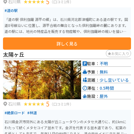
5
石川県
（口コミ1件）
#道の駅
「道の駅 倶利伽羅 源平の郷」は、石川県河北郡津幡町にある道の駅です。国
道8号線沿いに位置し、源平合戦の舞台となった倶利伽羅峠の麓にあります。
道の駅には、地元の特産品を販売する物産館や、倶利伽羅峠の戦いを描いた
ジオラマなどが展示されている歴史資料館があります。また、レストランで
詳しく見る
は、地元の食材を使った料理を楽しむことができます。 バイクで訪れる場
合、道の駅には広い駐車場が整備されているので安心です。倶利伽羅峠はワ
太陽ヶ丘
お気に入り
インディングロードとしても知られており、周辺には景色の良いスポットも
多いので、ツーリングの休憩場所としても最適です。 地元の名産品として
駐車：
不明
は、倶利伽羅そばや、源平もなかなどが有名です。倶利伽羅そばは、地元産
予算：
無料
のそば粉を使用した風味豊かなそばで、道の駅のレストランでも味わうこと
ができます。源平もなかは、源氏と平家の家紋を型どった最中で、お土産に
混雑：
少し空いている
ぴったりです。
滞在：
0.5時間
施設：
屋外
5
石川県
（口コミ1件）
#絶景ロード
#林道
石川県金沢市郊外にある太陽が丘ニュータウンのメタセ大通りに、約1kmに
わたって続くメタセコイア並木です。金沢を代表する並木道であり、紅葉の
名所としても有名で、毎年11月中旬頃になると、道の両サイドに立ち並ぶメ