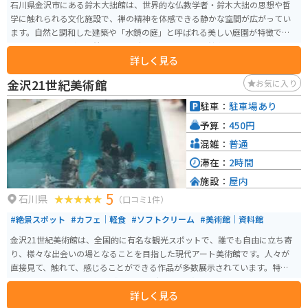
石川県金沢市にある鈴木大拙館は、世界的な仏教学者・鈴木大拙の思想や哲
学に触れられる文化施設で、禅の精神を体感できる静かな空間が広がってい
ます。自然と調和した建築や「水鏡の庭」と呼ばれる美しい庭園が特徴で、
訪れるだけで心が落ち着くような時間を過ごせます。館内では展示や映像、
詳しく見る
書籍を通して禅やマインドフルネスへの理解を深めることができ、観光の合
間のリフレッシュにも最適です。 金沢中心部からのアクセスも良く、歩き疲
金沢21世紀美術館
お気に入り
れた際のチルアウトスポットとしても人気。周辺には駐車場もありバイクで
も立ち寄りやすく、静けさの中で自分と向き合うひとときを楽しめる場所で
駐車：
駐車場あり
す。
予算：
450円
混雑：
普通
滞在：
2時間
施設：
屋内
5
石川県
（口コミ1件）
#絶景スポット
#カフェ｜軽食
#ソフトクリーム
#美術館｜資料館
金沢21世紀美術館は、全国的に有名な観光スポットで、誰でも自由に立ち寄
り、様々な出会いの場となることを目指した現代アート美術館です。人々が
直接見て、触れて、感じることができる作品が多数展示されています。特にレ
アンドロ・エルリッヒ作の《スイミング・プール》は、地上と地下で人と人
詳しく見る
が出会う注目の作品です。 美術館は地上1階、地下1階建ての円形のガラス張