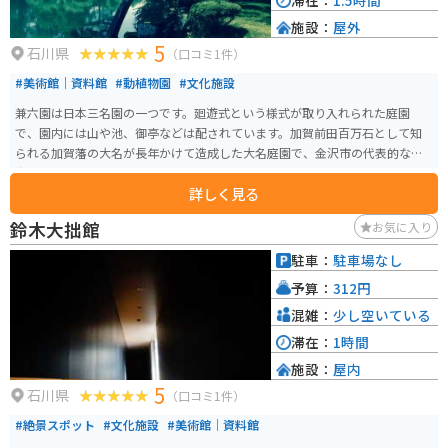
滞在：
1.5時間
施設：
屋外
5
石川県
（口コミ1件）
#美術館｜資料館
#動植物園
#文化施設
兼六園は日本三名園の一つです。廻遊式という様式が取り入れられた庭園
で、園内には山や池、御亭などは配されています。加賀前田百万石として知
られる加賀藩の大名が長年かけて造成した大名庭園で、金沢市の代表的な観
光スポットになっています。
詳しく見る
鈴木大拙館
お気に入り
駐車：
駐車場なし
予算：
312円
混雑：
少し空いている
滞在：
1時間
施設：
屋内
5
石川県
（口コミ1件）
#絶景スポット
#文化施設
#美術館｜資料館