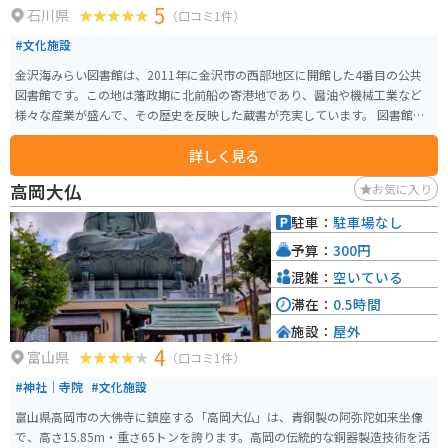
5
石川県
（口コミ1件）
#文化施設
金沢海みらい図書館は、2011年に金沢市の西部地区に開館した4番目の公共
図書館です。この地は藩政期に北前船の寄港地であり、醤油や機械工業など
様々な産業が盛んで、その歴史を反映した蔵書が充実しています。 図書館
は、金沢市の姉妹都市図書館との交流の拠点としても機能しており、ホール
詳しく見る
や集会室などの交流スペースが設けられています。注目すべきは、その斬新
な建築デザインで、外壁には約6,000個の丸窓が配置され、このデザインは
高岡大仏
お気に入り
「世界で最も美しい公共図書館25選」にも選ばれました。 建物の約6割は吹
き抜け空間で、開放感と落ち着きを持ったワンルーム型の図書館となってお
駐車：
駐車場なし
り、市の新たな名所としても知られています。金沢駅から車やバイクで15分
予算：
300円
ほどの位置にあります。
混雑：
空いている
滞在：
0.5時間
施設：
屋外
4
富山県
（口コミ1件）
#神社｜寺院
#文化施設
富山県高岡市の大佛寺に鎮座する「高岡大仏」は、青銅製の阿弥陀如来坐像
で、高さ15.85m・重さ65トンを誇ります。高岡の伝統的な銅器製造技術を活