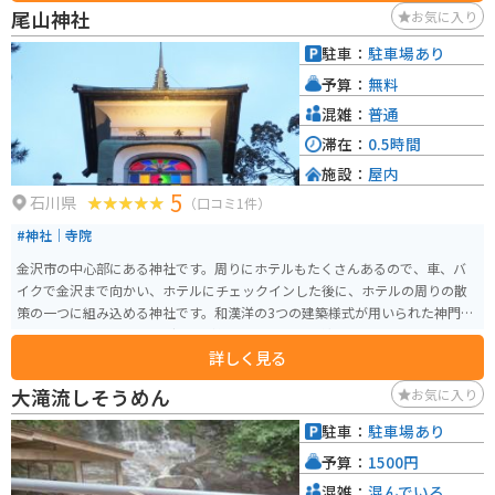
りの建物で、どの方向からでも入場可能で、無料で鑑賞できる範囲が広く設
尾山神社
お気に入り
けられています。収蔵作品は、1900年以降の歴史的参照点となる作品、1980
年代以降の新しい価値観を提案する作品、そして金沢にゆかりのある作家に
駐車：
駐車場あり
よる創造性に富む作品を集めています。 美術館内にはミュージアムショップ
予算：
無料
やレストランも併設されていて、ゆっくりと楽しむことができます。
混雑：
普通
滞在：
0.5時間
施設：
屋内
5
石川県
（口コミ1件）
#神社｜寺院
金沢市の中心部にある神社です。周りにホテルもたくさんあるので、車、バ
イクで金沢まで向かい、ホテルにチェックインした後に、ホテルの周りの散
策の一つに組み込める神社です。和漢洋の3つの建築様式が用いられた神門
は、カラフルなステンドグラスが使用されていて、綺麗です。
詳しく見る
大滝流しそうめん
お気に入り
駐車：
駐車場あり
予算：
1500円
混雑：
混んでいる