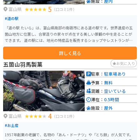
施設：
屋内
5
富山県
（口コミ1件）
#道の駅
「道の駅 たいら」は、富山県南部の南砺市にある道の駅です。世界遺産の五
箇山地方に位置し、合掌造りの家々が点在する美しい景観の中を走ることが
できます。 道の駅には、地元の特産品を販売するショップやレストランがあ
り、五箇山豆腐や蕎麦などの郷土料理を楽しむことができます。また、併設
詳しく見る
されている「たいら郷土館」では、五箇山の歴史や文化に触れることができ
ます。 バイクで訪れる場合、道の駅には広い駐車場が完備されているので安
五箇山羽馬製菓
お気に入り
心です。周辺には、荘厳な山々を望む絶景ルートや、歴史を感じさせる峠道
など、ツーリングに最適なコースが数多くあります。特に、国道156号線は、
駐車：
駐車場あり
険しい山岳地帯を抜ける「酷道」としても知られており、バイク乗りなら一
予算：
無料
度は走ってみたい challenging なルートです。 五箇山地方は、日本の原風景
が残る美しい場所です。道の駅 たいらを拠点に、自然と文化に触れる旅を楽
混雑：
空いている
しんでください。
滞在：
0.5時間
施設：
屋外
4
富山県
（口コミ1件）
#お土産
1957年創業の老舗で、名物の「あん・ドーナツ」や「とち餅」が人気です。