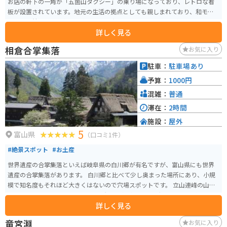
お店の軒下の一角が「五箇山タクシー」の乗り場になっており、レトロな看
板が設置されています。地元の生活の拠点としても親しまれており、和モダ
ンの落ち着いた雰囲気の店内でパンや和菓子を購入することができます。
詳しく見る
相倉合掌集落
お気に入り
駐車：
駐車場あり
予算：
1000円
混雑：
普通
滞在：
2時間
施設：
屋外
5
富山県
（口コミ1件）
#絶景スポット
#お土産
世界遺産の合掌集落といえば岐阜県の白川郷が有名ですが、富山県にも世界
遺産の合掌集落があります。 白川郷と比べて少し奥まった場所にあり、小規
模で知名度もそれほど大きくはないので穴場スポットです。 立山連峰の山々
をバックに約100～350年前の合掌造りの家が立ち並ぶ光景はまさに絶景とも
詳しく見る
いえます。 冬場は雪深いので訪れるのは大変ですが、神秘的な銀世界の風景
を見ることができます。季節毎にライトアップされているので、ライトアッ
竜宮淵
お気に入り
プ期間中は夜に訪れるのも良いです。