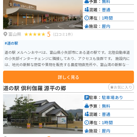
予算：
無料
混雑：
普通
滞在：
1時間
施設：
屋内
5
富山県
（口コミ1件）
#道の駅
道の駅 メルヘンおやべは、富山県小矢部市にある道の駅です。北陸自動車道
の小矢部インターチェンジに隣接しており、アクセスも抜群です。 施設内に
は、地元の新鮮な野菜や果物を販売する農産物直売所や、富山湾の新鮮な魚
介類を味わえるレストラン、軽食コーナーなどがあります。 また、メルヘン
詳しく見る
おやべという名前の通り、施設全体がメルヘンチックな雰囲気で装飾されて
おり、家族連れにも人気です。特に、シンボルにもなっている高さ50mのメ
道の駅 倶利伽羅 源平の郷
お気に入り
ルヘンタワーからは、散居村の風景を一望でき、夜はライトアップもされま
す。 バイクで訪れる場合、道の駅には広い駐車場が完備されているため安心
駐車：
駐車場あり
です。小矢部市は、砺波平野や医王山など自然豊かな場所なので、ツーリン
予算：
無料
グの拠点としてもおすすめです。 周辺には、二つの世界遺産を結ぶ「 pilgrim
age road 」の区間である倶利伽羅峠や、稲葉山などが点在しており、歴史と
混雑：
普通
自然を感じながらバイク旅を楽しむことができます。道の駅で地元の特産品
滞在：
1時間
である「とやまポーク」を使ったグルメや、名産のチューリップにちなんだ
施設：
屋内
お土産を探してみるのも良いでしょう。