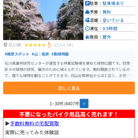
駐車：
駐車場あり
予算：
無料
混雑：
空いている
滞在：
0.5時間
施設：
屋外
5
石川県
（口コミ1件）
#絶景スポット
#山｜高原
#動植物園
石川県農林研究センターが運営する林業試験場を兼ねた植物公園です。四季
折々の植物が研究、展示のために植えられています。無料開放されているの
で、誰でも植物を観ることができます。白山比咩神社からほど近く、お花見
やお散歩の穴場スポットになっています。
詳しく見る
1~30件/4407件
>
不要になったバイク用品高く売れます！
▶︎
手数料無料の宅配買取
実際に売ってみた体験談