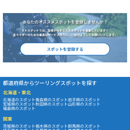
あなたのオススメスポットを登録しませんか？
モトスポットでは、皆様からオススメスポットを募集しています！
全ライダーのための最高なサービス作りに、ご協力よろしくお願いいたします。
スポットを登録する
都道府県からツーリングスポットを探す
北海道・東北
北海道のスポット
青森県のスポット
岩手県のスポット
宮城県のスポット
秋田県のスポット
山形県のスポット
福島県のスポット
関東
茨城県のスポット
栃木県のスポット
群馬県のスポット