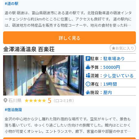
#道の駅
道の駅 砺波は、富山県砺波市にある道の駅です。北陸自動車道の砺波インタ
ーチェンジから約1kmのところに位置し、アクセスも良好です。 道の駅内に
は、砺波地方の特産品を販売する物産コーナーや、地元の食材を使った料理
を提供するレストランがあります。特に、砺波ブランドとして有名なチュー
詳しく見る
リップを使った商品や、新鮮な野菜はおすすめです。 また、道の駅 砺波は、
周辺の観光スポットへの拠点としても便利です。車で約10分のところには、
金澤湯涌温泉 百楽荘
お気に入り
砺波チューリップ公園があり、毎年春には色とりどりのチューリップが咲き
誇る風景を楽しむことができます。バイクで訪れる場合は、道の駅の駐車場
駐車：
駐車場あり
にバイク専用のスペースがあるので安心です。砺波平野を走る快適な道路も
予算：
50000円
多いので、ツーリングにも最適です。 周辺には、庄川峡や五箇山など、自然
豊かな観光スポットも点在しています。道の駅で観光パンフレットを入手し
混雑：
少し空いている
て、富山観光を満喫してください！
滞在：
19時間
施設：
屋内
5
石川県
（口コミ1件）
#宿泊施設
金沢の中心地から少し離れた隠れ宿的な場所です。空気がキレイで、景色も
落ち着いていて、ゆっくり過ごしたい方向けの旅館でした。館内はとにかく
小物が可愛くオシャレ。エントランスや、廊下、客室の扉や部屋の中までと
にかく和柄中心で優雅な雰囲気でした。チェックインまでの間、ウェルカム