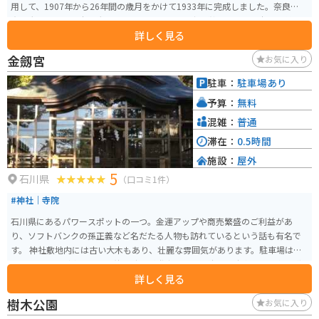
用して、1907年から26年間の歳月をかけて1933年に完成しました。奈良や鎌
倉の大仏と並ぶ日本三大仏の一つであり、その出来栄えから「日本一の美
詳しく見る
男」大仏とも称されます。 高岡大仏の起源は約800年前、承久の乱を避けて
越中に入道した源義勝が木造大仏を造営したことから始まります。その後、
金劔宮
お気に入り
何度も焼失などの危機を経験しながらも、人々の願いによって再建を繰り返
し、現在の形となっています。 大仏の背後にある「円光背」の頂点には、阿
駐車：
駐車場あり
弥陀仏の仏徳を一字で表現する梵字「キリーク」が配されています。また、
予算：
無料
大仏が鎮座する台座の内部は6:00～17:00の間に参拝でき、仏画13作や2代目
大仏の焼け残りとされる頭部が安置されています。大佛寺は、拝観料無料で
混雑：
普通
大仏の横の授与所で御朱印をいただくこともできます。
滞在：
0.5時間
施設：
屋外
5
石川県
（口コミ1件）
#神社｜寺院
石川県にあるパワースポットの一つ。金運アップや商売繁盛のご利益があ
り、ソフトバンクの孫正義など名だたる人物も訪れているという話も有名で
す。 神社敷地内には古い大木もあり、壮麗な雰囲気があります。駐車場は狭
く、土日祝など車の場合は待ち時間が発生する可能性も。駐車場と境内は隣
詳しく見る
接していますが、長い階段を登って正門からの入場もおすすめです。
樹木公園
お気に入り