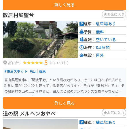
詳しく見る
ドリンクと上品なお茶菓子（複数種類）を楽しみながら寛ぐ時間が贅沢で
す。お食事所は個室で区切られており、プライベート空間としての配慮がよ
散居村展望台
お気に入り
く。夜食としてお菓子などを持ち帰れたり、とにかくゆっくり過ごすための
おもてなしが良いです。旅館から少し歩いたところに無料の足湯などもあ
駐車：
駐車場あり
り、散歩にも○。兼六園までは車で15〜20分ぐらいの距離で次の日の観光も
予算：
無料
行きやすかったです。
混雑：
空いている
滞在：
0.5時間
施設：
屋外
5
富山県
（口コミ1件）
#絶景スポット
#山｜高原
富山県砺波市に「砺波平野」という扇状地があり、そこには田んぼが広がる
耕地に家がポツポツと建っている集落があります。それが「散居村」です。そ
の散居村を山の上から見ると、田んぼと家のアンバランスな割合がなんとも
言えない美しい景観を作っています。その景観を堪能できる場所が、「散居
詳しく見る
村展望台」です。展望台は山の上にあり、行き帰りの道のりも山道ツーリン
グが好きな人にはオススメです。
道の駅 メルヘンおやべ
お気に入り
駐車：
駐車場あり