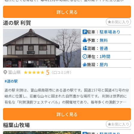
タセコイアの木が色づきます。 SNSでも人気で紅葉シーズンには多くの人が
詳しく見る
撮影で訪れるスポットです。
道の駅 利賀
お気に入り
駐車：
駐車場あり
予算：
無料
混雑：
普通
滞在：
1時間
施設：
屋内
5
富山県
（口コミ1件）
#道の駅
道の駅 利賀は、富山県南砺市にある道の駅です。国道157号と国道471号の分
岐点に位置し、荘厳な山々に囲まれた自然豊かな場所です。 利賀は世界的に
有名な「利賀演劇フェスティバル」の開催地であり、毎年多くの演劇ファン
が訪れます。道の駅には、このフェスティバルの情報コーナーや、過去の公
詳しく見る
演の様子を収めた写真などが展示されています。 特産品としては、地元で採
れた山菜やきのこ、手打ちそばなどが人気です。また、併設のレストランで
稲葉山牧場
お気に入り
は、地元の食材を使った料理を楽しむことができます。 バイクで訪れる場
合、道の駅周辺は山岳路が多く、カーブも多いので注意が必要です。しか