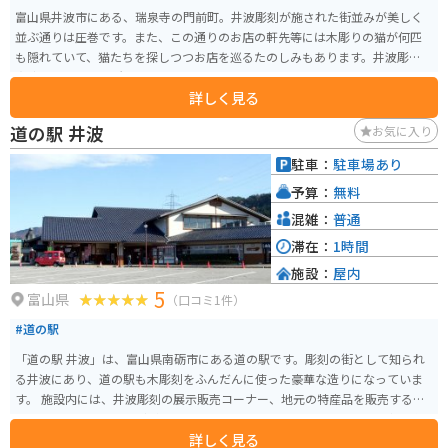
富山県井波市にある、瑞泉寺の門前町。井波彫刻が施された街並みが美しく
並ぶ通りは圧巻です。また、この通りのお店の軒先等には木彫りの猫が何匹
も隠れていて、猫たちを探しつつお店を巡るたのしみもあります。井波彫刻の
実演を見られる場所もあります。
詳しく見る
道の駅 井波
お気に入り
駐車：
駐車場あり
予算：
無料
混雑：
普通
滞在：
1時間
施設：
屋内
5
富山県
（口コミ1件）
#道の駅
「道の駅 井波」は、富山県南砺市にある道の駅です。彫刻の街として知られ
る井波にあり、道の駅も木彫刻をふんだんに使った豪華な造りになっていま
す。 施設内には、井波彫刻の展示販売コーナー、地元の特産品を販売するシ
ョップ、レストランなどがあります。 レストランでは、地元産のそば粉を使
詳しく見る
った手打ちそばや、富山湾の海の幸を使った料理などが楽しめます。 バイク