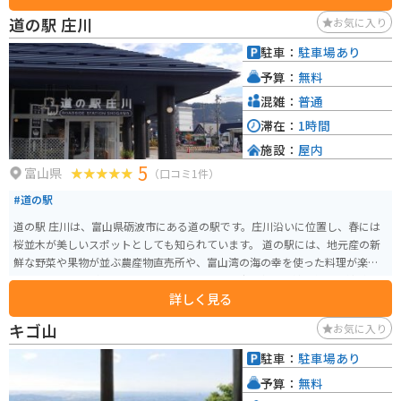
で訪れる場合は、道の駅に隣接する駐車場にバイク専用の駐車スペースがあ
道の駅 庄川
お気に入り
ります。 井波彫刻に興味のある方はもちろん、富山観光の拠点としても便利
な道の駅です。
駐車：
駐車場あり
予算：
無料
混雑：
普通
滞在：
1時間
施設：
屋内
5
富山県
（口コミ1件）
#道の駅
道の駅 庄川は、富山県砺波市にある道の駅です。庄川沿いに位置し、春には
桜並木が美しいスポットとしても知られています。 道の駅には、地元産の新
鮮な野菜や果物が並ぶ農産物直売所や、富山湾の海の幸を使った料理が楽し
めるレストランがあります。特におすすめは、庄川名産の鮎を使った鮎料理
詳しく見る
です。塩焼きや甘露煮など、様々な方法で味わえます。 バイクで訪れる場合
は、道の駅に併設されている無料駐車場が利用できます。また、庄川沿いを
キゴ山
お気に入り
走る国道156号線は、ツーリングコースとしても人気があります。 周辺に
は、庄川峡や世界遺産の五箇山など、観光スポットも豊富です。道の駅 庄川
駐車：
駐車場あり
を拠点に、富山県の自然や文化を満喫してみてはいかがでしょうか。
予算：
無料