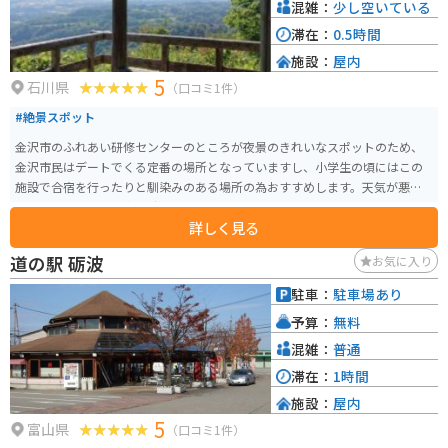
混雑：
少し空いている
滞在：
0.5時間
施設：
屋内
5
石川県
（口コミ1件）
#絶景スポット
金沢市のふれあい研修センターのところが夜景のきれいなスポットのため、
金沢市民はデートでくる定番の場所となっていますし、小学生の頃にはこの
施設で合宿を行ったりと馴染みのある場所の為おすすめします。天気が悪い
場合にはこの施設の中で時間つぶしもできるかと思われます。
詳しく見る
道の駅 砺波
お気に入り
駐車：
駐車場あり
予算：
無料
混雑：
普通
滞在：
1時間
施設：
屋内
5
富山県
（口コミ1件）