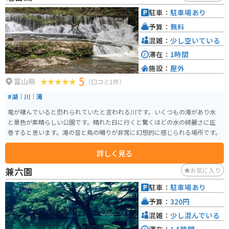
駐車：
駐車場あり
予算：
無料
混雑：
少し空いている
滞在：
1時間
施設：
屋外
5
富山県
（口コミ1件）
#湖｜川｜滝
竜が棲んでいると恐れられていたと言われる川です。いくつもの滝があり水
と景色が素晴らしい公園です。晴れた日に行くと驚くほどの水の綺麗さに圧
巻すると思います。滝の音と鳥の囀りが非常に幻想的に感じられる場所です。
詳しく見る
兼六園
お気に入り
駐車：
駐車場あり
予算：
320円
混雑：
少し混んでいる