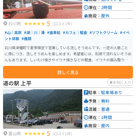
滞在：
2時間
施設：
屋外
5
石川県
（口コミ1件）
#山｜高原
#湖｜川｜滝
#食事処
#カフェ｜軽食
#ソフトクリーム
#イベ
ント体験
#麺類
石川県津幡町で夏季限定で営業している流しそうめんです。一定の人数ごと
に席につき、流しそうめんを楽しめます。希望者には、別席で流れないそうめ
んもあります。しいたけ焼きやイワナ焼きなどの軽食、イワナの掴み取りな
どもしています。 山の中の川べりでの営業なので、道中は林道で走りがいが
詳しく見る
あります。ちょっとした水遊びが出来たり、周囲の景色を楽しんだり出来ま
す。
道の駅 上平
お気に入り
駐車：
駐車場あり
予算：
無料
混雑：
普通
滞在：
1時間
施設：
屋内
5
富山県
（口コミ1件）