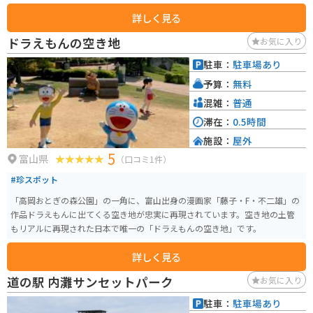
湾の海の幸など、魅力的なお土産が豊富に揃っています。また、レストランで
詳しく見る
は、富山名物の氷見うどんや白エビを使った料理などが楽しめます。 バイク
で訪れる際は、道の駅に隣接する二上山万葉ラインは、緑豊かな山々の景色
ドラえもんの空き地
お気に入り
を楽しみながら走れるワインディングロードとして人気です。道の駅には広
い駐車場も完備されているので、休憩場所としても最適です。 周辺には、国
駐車：
駐車場あり
宝 瑞龍寺や高岡大仏など、歴史的な観光スポットも点在しています。少し足
予算：
無料
を延ばせば、日本海側最大級の水族館である魚津水族館や、世界遺産の五箇
山合掌造り集落など、富山県を代表する観光地にもアクセスできます。
混雑：
普通
滞在：
0.5時間
施設：
屋外
5
富山県
（口コミ1件）
#珍スポット
「高岡おとぎの森公園」の一角に、富山出身の漫画家「藤子・F・不二雄」の
作品ドラえもんに出てくる空き地が忠実に再現されています。空き地の土管
もリアルに再現された日本で唯一の「ドラえもんの空き地」です。
詳しく見る
道の駅 内灘サンセットパーク
お気に入り
駐車：
駐車場あり