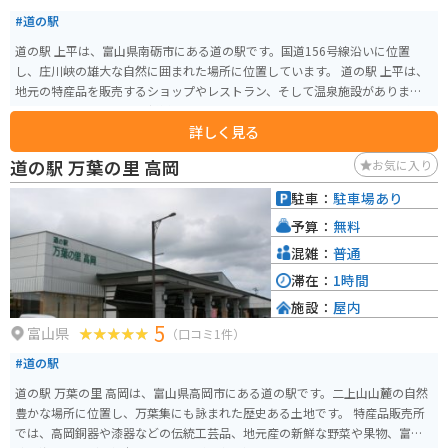
#道の駅
道の駅 上平は、富山県南砺市にある道の駅です。国道156号線沿いに位置
し、庄川峡の雄大な自然に囲まれた場所に位置しています。 道の駅 上平は、
地元の特産品を販売するショップやレストラン、そして温泉施設があります。
ショップでは、地元産の新鮮な野菜や果物、そして特産品である「とち餅」
詳しく見る
などが販売されています。レストランでは、地元の食材を使った郷土料理
や、富山名物の「ますのすし」などを楽しむことができます。 また、道の駅
道の駅 万葉の里 高岡
お気に入り
上平には、日帰り入浴が楽しめる温泉施設「庄川峡温泉 ゆ～ランド しらお」
が併設されています。温泉は、神経痛や筋肉痛などに効能があると言われて
駐車：
駐車場あり
いる「ナトリウム-炭酸水素塩泉」で、旅の疲れを癒すことができます。 バイ
予算：
無料
クで訪れる際は、道の駅 上平には、広々とした駐車場が完備されています。
ツーリングの休憩場所としても最適です。また、周辺には、庄川峡の絶景を
混雑：
普通
望むワインディングロードが続くため、バイクでのツーリングにもおすすめ
滞在：
1時間
です。 道の駅 上平は、富山県の豊かな自然と文化に触れられる場所です。ぜ
施設：
屋内
ひ一度訪れてみてください。
5
富山県
（口コミ1件）
#道の駅
道の駅 万葉の里 高岡は、富山県高岡市にある道の駅です。二上山山麓の自然
豊かな場所に位置し、万葉集にも詠まれた歴史ある土地です。 特産品販売所
では、高岡銅器や漆器などの伝統工芸品、地元産の新鮮な野菜や果物、富山