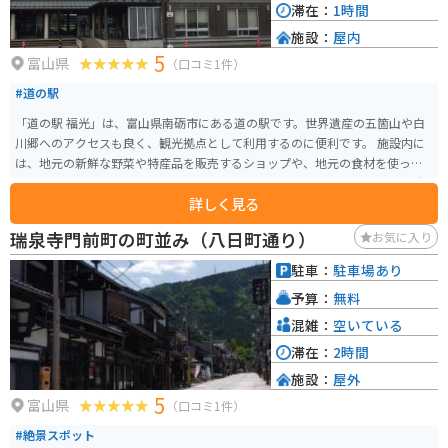
滞在：
1時間
施設：
屋内
5
富山県
（口コミ1件）
#道の駅
「道の駅 福光」は、富山県南砺市にある道の駅です。世界遺産の五箇山や白
川郷へのアクセスも良く、観光拠点として利用するのに便利です。 施設内に
は、地元の新鮮な野菜や特産品を販売するショップや、地元の食材を使った
料理を提供するレストランがあります。 バイクで訪れる場合、道の駅には広
詳しく見る
い駐車場が完備されているので安心して駐車できます。また、周辺には、五
箇山の合掌造り集落や、白川郷など、風光明媚なツーリングスポットが点在
瑞泉寺門前町の町並み（八日町通り）
お気に入り
しています。 富山県南砺市は、そばの産地としても知られています。道の駅
福光では、地元産のそば粉を使った手打ちそばを味わうことができます。
駐車：
駐車場あり
予算：
無料
混雑：
空いている
滞在：
2時間
施設：
屋外
5
富山県
（口コミ1件）
#絶景スポット