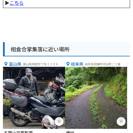
▶︎
こちら
相倉合掌集落に近い場所
富山県
岐阜県
富山県南砺市下梨２０９６
岐阜県飛騨市河合町二ツ屋
五箇山羽馬製菓
楢峠