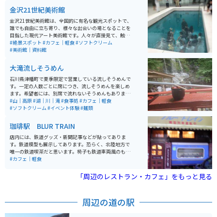
金沢21世紀美術館
金沢21世紀美術館は、全国的に有名な観光スポットで、
誰でも自由に立ち寄り、様々な出会いの場となることを
目指した現代アート美術館です。人々が直接見て、触れ
て、感じることができる作品が多数展示されています。
#絶景スポット
#カフェ｜軽食
#ソフトクリーム
特にレアンドロ・エルリッヒ作の《スイミング・プー
#美術館｜資料館
ル》は、地上と地下で人と人が出会う注目の作品です。
美術館は地上1階、地下1階建ての円形のガラス張りの建
大滝流しそうめん
物で、どの方向からでも入場可能で、無料で鑑賞できる
範囲が広く設けられています。収蔵作品は、1900年以降
石川県津幡町で夏季限定で営業している流しそうめんで
の歴史的参照点となる作品、1980年代以降の新しい価値
す。一定の人数ごとに席につき、流しそうめんを楽しめ
観を提案する作品、そして金沢にゆかりのある作家によ
ます。希望者には、別席で流れないそうめんもありま
る創造性に富む作品を集めています。 美術館内にはミュ
す。しいたけ焼きやイワナ焼きなどの軽食、イワナの掴
#山｜高原
#湖｜川｜滝
#食事処
#カフェ｜軽食
ージアムショップやレストランも併設されていて、ゆっ
み取りなどもしています。 山の中の川べりでの営業なの
#ソフトクリーム
#イベント体験
#麺類
くりと楽しむことができます。
で、道中は林道で走りがいがあります。ちょっとした水
遊びが出来たり、周囲の景色を楽しんだり出来ます。
珈琲駅 BLUR TRAIN
店内には、鉄道グッズ・新聞記事などが貼ってありま
す。鉄道模型も展示してあります。恐らく、北陸地方で
唯一の鉄道喫茶だと思います。椅子も鉄道車両風のもの
でした。テレビ取材も多数来ているそうです。
#カフェ｜軽食
「周辺のレストラン・カフェ」をもっと見る
周辺の道の駅