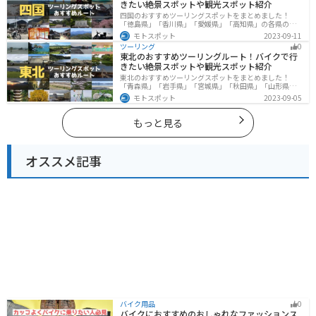
きたい絶景スポットや観光スポット紹介
四国のおすすめツーリングスポットをまとめました！
「徳島県」「香川県」「愛媛県」「高知県」の各県の観
光地紹介します。自然豊かな山々や湖、温泉地が点在
モトスポット
2023-09-11
し、四季折々の景色を楽しめるスポットが多数ありま
ツーリング
0
す。バイクで四国にツーリングに行く際は参考にしてく
東北のおすすめツーリングルート！バイクで行
ださい。
きたい絶景スポットや観光スポット紹介
東北のおすすめツーリングスポットをまとめました！
「青森県」「岩手県」「宮城県」「秋田県」「山形県」
「福島県」の各県の観光地紹介します。自然豊かな山々
モトスポット
2023-09-05
や湖、温泉地が点在し、四季折々の景色を楽しめるスポ
ットが多数あります。バイクで東北にツーリングに行く
際は参考にしてください。
もっと見る
オススメ記事
バイク用品
0
バイクにおすすめのおしゃれなファッションス