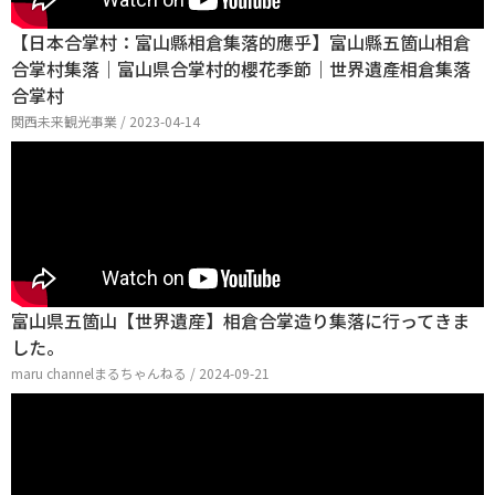
【日本合掌村：富山縣相倉集落的應乎】富山縣五箇山相倉
合掌村集落｜富山県合掌村的櫻花季節｜世界遺產相倉集落
合掌村
関西未来観光事業 / 2023-04-14
富山県五箇山【世界遺産】相倉合掌造り集落に行ってきま
した。
maru channelまるちゃんねる / 2024-09-21