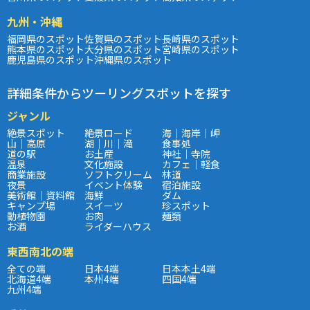
九州・沖縄
福岡県のスポット
佐賀県のスポット
長崎県のスポット
熊本県のスポット
大分県のスポット
宮崎県のスポット
鹿児島県のスポット
沖縄県のスポット
詳細条件からツーリングスポットを探す
ジャンル
絶景スポット
絶景ロード
海｜海岸｜岬
山｜高原
湖｜川｜滝
食事処
道の駅
お土産
神社｜寺院
温泉
文化施設
カフェ｜軽食
商業施設
ソフトクリーム
林道
夜景
イベント体験
宿泊施設
美術館｜資料館
海鮮
ダム
キャンプ場
スイーツ
珍スポット
動植物園
お肉
麺類
お酒
ライダーハウス
東西南北の端
全ての端
日本4端
日本本土4端
北海道4端
本州4端
四国4端
九州4端