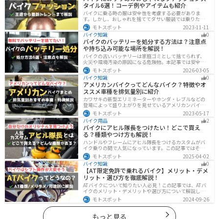
タイル6選！コーデ例やアイテムも紹介
バイクに乗る時の服は安全性を考慮する必要がありま
す。しかし、おしゃれを捨ててダサい服装では乗りたく
ないですよね？せっかくならカッコよく風を切って街を
モトスポット
2023-11-11
歩きたいもの。この記事では、そんな願いを叶えるた
バイク知識
0
め、王道から流行ファッションまでバイクに乗るときの
バイクのバッテリーを処分する方法は？注意点
ファッションを解説します。
や持ち込み可能な場所を解説！
バイクの古いバッテリーは家庭ゴミとして捨てられず、
火災や環境汚染の原因になる危険物。本記事では安全な
保管方法や絶縁などの注意点、無料・低コストで回収し
モトスポット
2026-03-05
てもらう方法、買い取りの可否を解説。ナップスやオー
バイク知識
0
トバックス、イエローハットなどの回収対応店舗も紹介
アメリカンバイクってどんなバイク？特徴やオ
します。
ススメ車種を排気量別に紹介
カワサキの新型エリミネーターやホンダ・レブルなどの
登場によって盛り上がりを見せているアメリカンバイ
ク。スタイリッシュに乗れることはもちろん、ツーリン
モトスポット
2023-05-17
グや通学通勤もこなせるアメリカンバイクの特徴や、オ
バイク用品
2
ススメの車種についてご紹介します！
バイクにアヒル隊長をつけたい！どこで買え
る？種類やつけ方も解説！
ハンドルやフレームにアヒル隊長をつけるカスタムがバ
イク乗りの間で人気になっています。この記事ではそん
なアヒル隊長について、どこで買えるのかどんな種類が
モトスポット
2025-04-02
あるのか、バイクに付ける際の注意点などまとめまし
バイク知識
0
た。アヒル隊長でオリジナルカスタムをしたい人は参考
【AT限定免許で乗れるバイク】メリット・デメ
にしてください。
リット・選び方を徹底解説！
ATバイクについて知りたい人必見！この記事では、ATバ
イクのメリット・デメリットや選び方について解説しま
す。 実はAT限定免許で乗れるバイクの種類は多数ありま
モトスポット
2024-09-26
す。記事を参考に、自分に合ったATバイクを選びましょ
う。
もっと見る