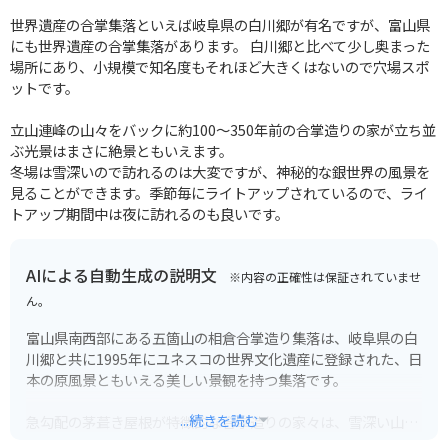
世界遺産の合掌集落といえば岐阜県の白川郷が有名ですが、富山県
にも世界遺産の合掌集落があります。 白川郷と比べて少し奥まった
場所にあり、小規模で知名度もそれほど大きくはないので穴場スポ
ットです。
立山連峰の山々をバックに約100～350年前の合掌造りの家が立ち並
ぶ光景はまさに絶景ともいえます。
冬場は雪深いので訪れるのは大変ですが、神秘的な銀世界の風景を
見ることができます。季節毎にライトアップされているので、ライ
トアップ期間中は夜に訪れるのも良いです。
AIによる自動生成の説明文
※内容の正確性は保証されていませ
ん。
富山県南西部にある五箇山の相倉合掌造り集落は、岐阜県の白
川郷と共に1995年にユネスコの世界文化遺産に登録された、日
本の原風景ともいえる美しい景観を持つ集落です。
...続きを読む
急勾配の茅葺き屋根が特徴的な合掌造りの家々は、雪深い山間
地という厳しい自然環境に適応するために生まれた、先人の知