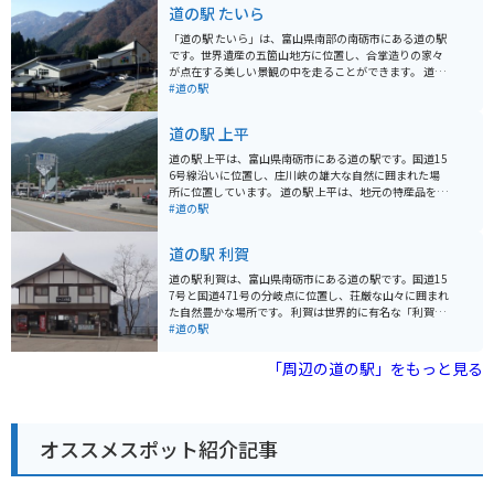
道の駅 たいら
「道の駅 たいら」は、富山県南部の南砺市にある道の駅
です。世界遺産の五箇山地方に位置し、合掌造りの家々
が点在する美しい景観の中を走ることができます。 道の
駅には、地元の特産品を販売するショップやレストラン
#道の駅
があり、五箇山豆腐や蕎麦などの郷土料理を楽しむこと
ができます。また、併設されている「たいら郷土館」で
道の駅 上平
は、五箇山の歴史や文化に触れることができます。 バイ
クで訪れる場合、道の駅には広い駐車場が完備されてい
道の駅 上平は、富山県南砺市にある道の駅です。国道15
るので安心です。周辺には、荘厳な山々を望む絶景ルー
6号線沿いに位置し、庄川峡の雄大な自然に囲まれた場
トや、歴史を感じさせる峠道など、ツーリングに最適な
所に位置しています。 道の駅 上平は、地元の特産品を販
コースが数多くあります。特に、国道156号線は、険し
売するショップやレストラン、そして温泉施設がありま
#道の駅
い山岳地帯を抜ける「酷道」としても知られており、バ
す。ショップでは、地元産の新鮮な野菜や果物、そして
イク乗りなら一度は走ってみたい challenging なルート
特産品である「とち餅」などが販売されています。レス
道の駅 利賀
です。 五箇山地方は、日本の原風景が残る美しい場所で
トランでは、地元の食材を使った郷土料理や、富山名物
す。道の駅 たいらを拠点に、自然と文化に触れる旅を楽
の「ますのすし」などを楽しむことができます。 また、
道の駅 利賀は、富山県南砺市にある道の駅です。国道15
しんでください。
道の駅 上平には、日帰り入浴が楽しめる温泉施設「庄川
7号と国道471号の分岐点に位置し、荘厳な山々に囲まれ
峡温泉 ゆ～ランド しらお」が併設されています。温泉
た自然豊かな場所です。 利賀は世界的に有名な「利賀演
は、神経痛や筋肉痛などに効能があると言われている
劇フェスティバル」の開催地であり、毎年多くの演劇フ
#道の駅
「ナトリウム-炭酸水素塩泉」で、旅の疲れを癒すことが
ァンが訪れます。道の駅には、このフェスティバルの情
できます。 バイクで訪れる際は、道の駅 上平には、広々
報コーナーや、過去の公演の様子を収めた写真などが展
「周辺の道の駅」をもっと見る
とした駐車場が完備されています。ツーリングの休憩場
示されています。 特産品としては、地元で採れた山菜や
所としても最適です。また、周辺には、庄川峡の絶景を
きのこ、手打ちそばなどが人気です。また、併設のレス
望むワインディングロードが続くため、バイクでのツー
トランでは、地元の食材を使った料理を楽しむことがで
リングにもおすすめです。 道の駅 上平は、富山県の豊か
きます。 バイクで訪れる場合、道の駅周辺は山岳路が多
な自然と文化に触れられる場所です。ぜひ一度訪れてみ
オススメスポット紹介記事
く、カーブも多いので注意が必要です。しかし、その
てください。
分、雄大な景色を楽しむことができます。特に紅葉の季
節は絶景です。ツーリングの休憩場所として、ぜひ立ち
寄ってみてください。