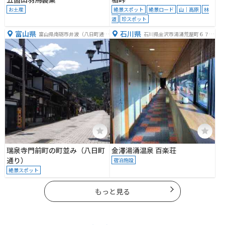
お土産
絶景スポット
絶景ロード
山｜高原
林
道
珍スポット
富山県
石川県
富山県南砺市井波（八日町通
石川県金沢市湯涌荒屋町６７
り）
−１
瑞泉寺門前町の町並み（八日町
金澤湯涌温泉 百楽荘
通り）
宿泊施設
絶景スポット
もっと見る