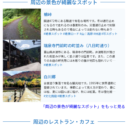
周辺の景色が綺麗なスポット
楢峠
国道472号にある酷道で有名な場所です。冬は通行止め
になるので走れるのは春夏秋のみ。災害通行止めで封鎖
される時もあるので場合によっては走れない時もありま
す。 ガードレールはなく、アスファルトは割れ、道の真
#絶景スポット
#絶景ロード
#山｜高原
#林道
#珍スポット
ん中から草が生えてるような凄まじい道ですが山中から
見下ろす一面緑の景色は至高。危険ではあるからこそ得
瑞泉寺門前町の町並み（八日町通り）
られるものがここにあります。 林道への入口が点々と存
在するのでオフロードバイクならさらなるスリルを楽し
富山県井波市にある、瑞泉寺の門前町。井波彫刻が施さ
めるでしょう。電波が来ないので決して一人では行かな
れた街並みが美しく並ぶ通りは圧巻です。また、この通
いようにしてください。
りのお店の軒先等には木彫りの猫が何匹も隠れていて、
猫たちを探しつつお店を巡るたのしみもあります。井波
#絶景スポット
彫刻の実演を見られる場所もあります。
白川郷
合掌造り集落で有名な観光地です。1995年に世界遺産に
登録されています。 季節によって見え方が変わり、春に
は桜、夏には田んぼに稲が、秋には紅葉。冬は雪化粧。
来る季節によってさまざまな景色を見せてくれる素敵な
#文化施設
#絶景スポット
場所です。 注意点として、季節の変わり目（5月ごろ）
は、桜もなく稲も無いので、少し物寂しい感じの景色に
「周辺の景色が綺麗なスポット」をもっと見る
なります。 そのほか「ひぐらしのなく頃に」というゲー
ム作品の聖地であり、作品の中でも一番印象的な場所で
もあります。
周辺のレストラン・カフェ