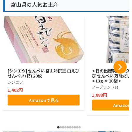
富山県の人気お土産
[シンエツ] せんべい 富山吟撰堂 白えび
< 日の出屋製菓 × 久
せんべい (箱) 20枚
び せんべい 万能だし
< 13g × 20袋 >
シンエツ
ノーブランド品
1,402円
1,888円
Amazonで見る
Amazo