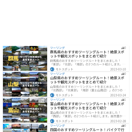
ツーリング
0
群馬県のおすすめツーリングルート！絶景スポ
ットや観光スポットをまとめて紹介
群馬県のおすすめツーリングルートをまとめました！
「東部」「北部」「南部」の3つのルート紹介します。草
津温泉や伊香保温泉など全国でも有名な温泉や豊かな自
モトスポット
2023-03-10
然を満喫するツーリングができます。バイクで群馬県に
ツーリング
0
ツーリングに行く際は参考にしてください。
山梨県のおすすめツーリングルート！絶景スポ
ットや観光スポットをまとめて紹介
山梨県のおすすめツーリングルートをまとめました！
「北西部」「北東部」「南部（富士山周辺）」の3つのル
ート紹介します。富士山を中心に自然豊かな景色や食事
モトスポット
2023-03-24
を楽しめるスポットが多数あります。バイクで山梨県に
ツーリング
1
ツーリングに行く際は参考にしてください。
富山県のおすすめツーリングルート！絶景スポ
ットや観光スポットをまとめて紹介
富山県のおすすめツーリングルートをまとめました！
「西部」「東部」の2つのルート紹介します。自然豊かな
山と海、温泉が充実しており、美術館などもあるので、
モトスポット
2023-02-28
自然を満喫するツーリングができます。バイクで富山県
ツーリング
0
にツーリングに行く際は参考にしてください。
四国のおすすめツーリングルート！バイクで行