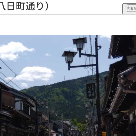
八日町通り）
お