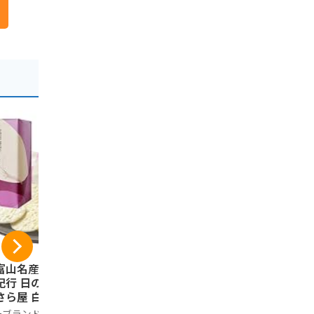
富山名産】しろえ
【富山名産】しろえ
ほたるいか 
紀行 日の出屋製菓
び紀行 日の出屋製菓
0g 富山産
さら屋 白えびせん
ささら屋 白えびせん
か素干し 蛍
い お土産 ギフト
べい お土産 ギフト
添加 干物【
ーブランド品
ノーブランド品
ノーブランド