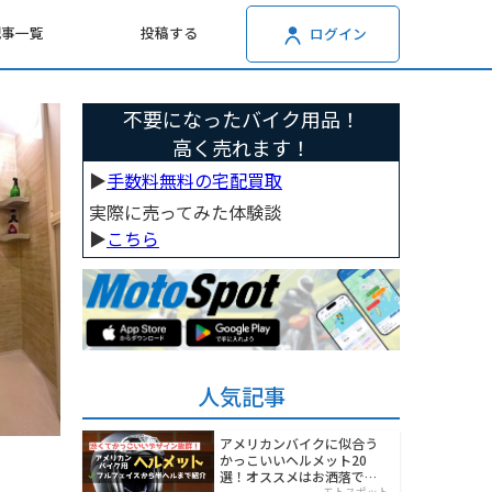
記事一覧
投稿する
ログイン
不要になったバイク用品！
高く売れます！
▶︎
手数料無料の宅配買取
実際に売ってみた体験談
▶︎
こちら
人気記事
アメリカンバイクに似合う
かっこいいヘルメット20
選！オススメはお洒落でワ
モトスポット