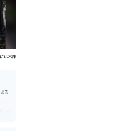
には木彫
のある
祭」が
者天国