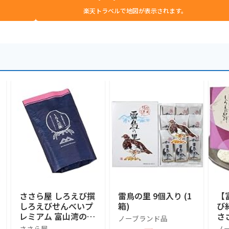
楽天トラベルで地図が表示されます。
ささら屋 しろえび撰
雷鳥の里 9個入り (1
【
しろえびせんべいプ
箱)
び
レミアム 富山湾の宝
さ
ノーブランド品
石 上品な香り パリ
べ
ささら屋
ノ