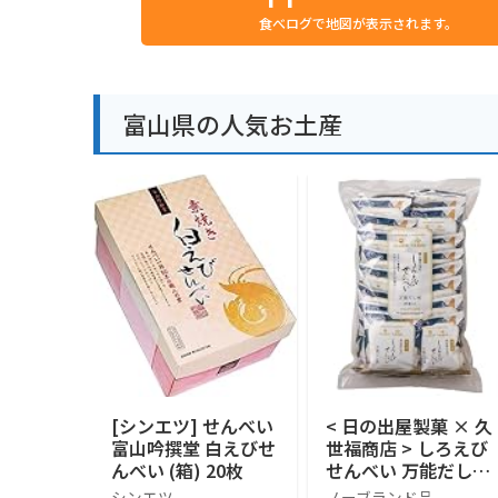
食べログで地図が表示されます。
富山県の人気お土産
[シンエツ] せんべい
< 日の出屋製菓 × 久
富山吟撰堂 白えびせ
世福商店 > しろえび
んべい (箱) 20枚
せんべい 万能だし味
富山湾の宝石 < 13g
シンエツ
ノーブランド品