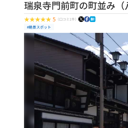
瑞泉寺門前町の町並み（
5
（口コミ1件）
#絶景スポット