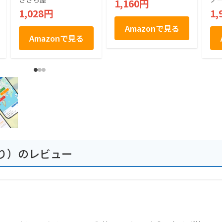
1,160円
ッとした食感 米菓
北
1,028円
1,
お中元 お歳暮 帰歳
×1
暮 お祝い ギフト プ
Amazonで見る
レゼント 贈り物 贈
Amazonで見る
答 (9枚)
り）のレビュー