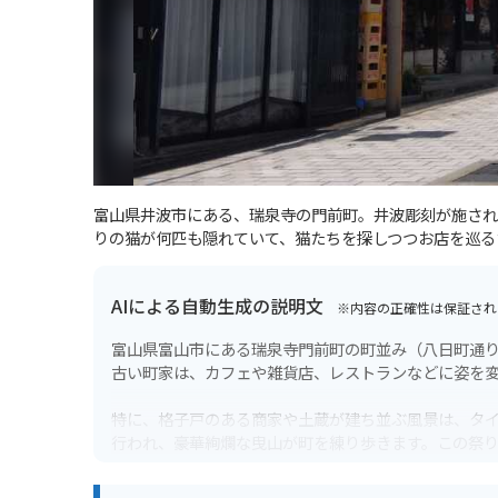
富山県井波市にある、瑞泉寺の門前町。井波彫刻が施され
りの猫が何匹も隠れていて、猫たちを探しつつお店を巡る
AIによる自動生成の説明文
※内容の正確性は保証され
富山県富山市にある瑞泉寺門前町の町並み（八日町通
古い町家は、カフェや雑貨店、レストランなどに姿を
特に、格子戸のある商家や土蔵が建ち並ぶ風景は、タイ
行われ、豪華絢爛な曳山が町を練り歩きます。この祭
バイクで訪れる際は、周辺にいくつか駐車場がありま