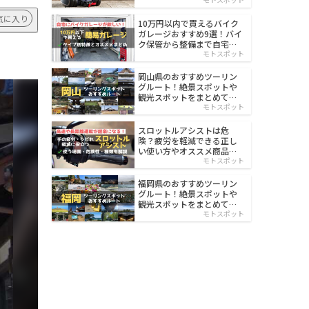
イルド
気に入り
10万円以内で買えるバイク
ガレージおすすめ9選！バイ
ク保管から整備まで自宅で
楽々
モトスポット
岡山県のおすすめツーリン
グルート！絶景スポットや
観光スポットをまとめて紹
介
モトスポット
スロットルアシストは危
険？疲労を軽減できる正し
い使い方やオススメ商品を
紹介
モトスポット
福岡県のおすすめツーリン
グルート！絶景スポットや
観光スポットをまとめて紹
介
モトスポット