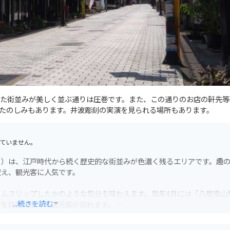
た街並みが美しく並ぶ通りは圧巻です。また、この通りのお店の軒先等
たのしみもあります。井波彫刻の実演を見られる場所もあります。
ていません。
り）は、江戸時代から続く歴史的な街並みが色濃く残るエリアです。趣
変え、観光客に人気です。
ムスリップしたかのような気分を味わえます。毎年4月には「八尾曳山
...続きを読む
りを目的に多くの観光客が訪れます。
すので、事前に確認しておくと良いでしょう。また、八日町通りは歩行