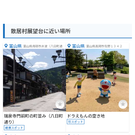
散居村展望台に近い場所
富山県
富山県
富山県南砺市井波（八日町通
富山県高岡市佐野１３４２
り）
瑞泉寺門前町の町並み（八日町
ドラえもんの空き地
通り）
珍スポット
絶景スポット