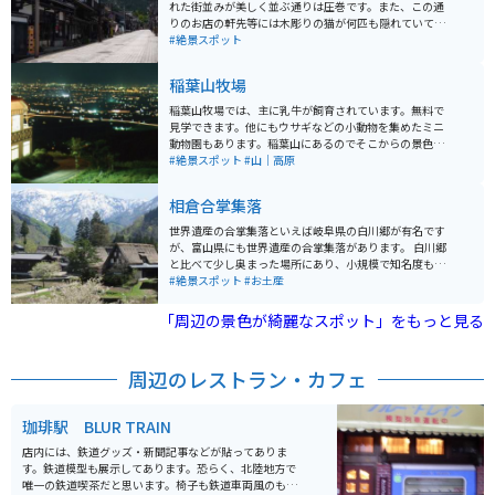
れた街並みが美しく並ぶ通りは圧巻です。また、この通
りのお店の軒先等には木彫りの猫が何匹も隠れていて、
猫たちを探しつつお店を巡るたのしみもあります。井波
#絶景スポット
彫刻の実演を見られる場所もあります。
稲葉山牧場
稲葉山牧場では、主に乳牛が飼育されています。無料で
見学できます。他にもウサギなどの小動物を集めたミニ
動物園もあります。稲葉山にあるのでそこからの景色は
絶景です。晴れた日は立山連峰も一望でき、ツーリング
#絶景スポット
#山｜高原
先としてちょうど良い場所にあります。
相倉合掌集落
世界遺産の合掌集落といえば岐阜県の白川郷が有名です
が、富山県にも世界遺産の合掌集落があります。 白川郷
と比べて少し奥まった場所にあり、小規模で知名度もそ
れほど大きくはないので穴場スポットです。 立山連峰の
#絶景スポット
#お土産
山々をバックに約100～350年前の合掌造りの家が立ち
並ぶ光景はまさに絶景ともいえます。 冬場は雪深いので
「周辺の景色が綺麗なスポット」をもっと見る
訪れるのは大変ですが、神秘的な銀世界の風景を見るこ
とができます。季節毎にライトアップされているので、
ライトアップ期間中は夜に訪れるのも良いです。
周辺のレストラン・カフェ
珈琲駅 BLUR TRAIN
店内には、鉄道グッズ・新聞記事などが貼ってありま
す。鉄道模型も展示してあります。恐らく、北陸地方で
唯一の鉄道喫茶だと思います。椅子も鉄道車両風のもの