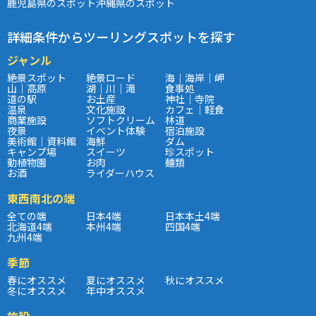
鹿児島県のスポット
沖縄県のスポット
詳細条件からツーリングスポットを探す
ジャンル
絶景スポット
絶景ロード
海｜海岸｜岬
山｜高原
湖｜川｜滝
食事処
道の駅
お土産
神社｜寺院
温泉
文化施設
カフェ｜軽食
商業施設
ソフトクリーム
林道
夜景
イベント体験
宿泊施設
美術館｜資料館
海鮮
ダム
キャンプ場
スイーツ
珍スポット
動植物園
お肉
麺類
お酒
ライダーハウス
東西南北の端
全ての端
日本4端
日本本土4端
北海道4端
本州4端
四国4端
九州4端
季節
春にオススメ
夏にオススメ
秋にオススメ
冬にオススメ
年中オススメ
施設