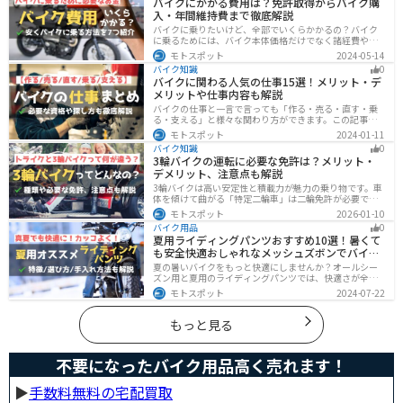
バイクにかかる費用は？免許取得からバイク購
入・年間維持費まで徹底解説
バイクに乗りたいけど、全部でいくらかかるの？バイク
に乗るためには、バイク本体価格だけでなく諸経費や税
金、免許取得費用、ライディングギア、メンテナンス
モトスポット
2024-05-14
代、駐車場代などの年間維持費もかかります。この記事
バイク知識
0
ではバイクに乗るための全ての費用をまとめました。ま
バイクに関わる人気の仕事15選！メリット・デ
た、できるだけ安く抑えるコツも紹介するので参考にし
メリットや仕事内容も解説
て下さい。
バイクの仕事と一言で言っても「作る・売る・直す・乗
る・支える」と様々な関わり方ができます。この記事で
は、バイクに関わる人気の仕事をジャンル別に紹介しま
モトスポット
2024-01-11
す。必要な資格や探し方も解説しますので、自分のなり
バイク知識
0
たい姿をイメージして探してみてください。
3輪バイクの運転に必要な免許は？メリット・
デメリット、注意点も解説
3輪バイクは高い安定性と積載力が魅力の乗り物です。車
体を傾けて曲がる「特定二輪車」は二輪免許が必要です
が、自立する「トライク」は普通自動車免許で運転で
モトスポット
2026-01-10
き、ヘルメット着用も任意です。維持費はバイク並みです
バイク用品
0
が、運転特性や駐車ルールは車種により異なるため、事
夏用ライディングパンツおすすめ10選！暑くて
前の確認が大切です。
も安全快適おしゃれなメッシュズボンでバイク
に乗ろう
夏の暑いバイクをもっと快適にしませんか？オールシー
ズン用と夏用のライディングパンツでは、快適さが全然
違います。生地の大半がメッシュ素材で作られた夏用で
モトスポット
2024-07-22
は通気性・透湿性に優れており、熱気を逃しつつ汗をし
っかりと乾かしてくれます。そんな夏用ライディングパ
ンツの選び方や特徴オススメ商品をまとめました。
もっと見る
不要になったバイク用品高く売れます！
▶︎
手数料無料の宅配買取