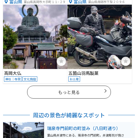
富山県
富山県
富山県高岡市大手町１１−２９
富山県南砺市下梨２０９６
高岡大仏
五箇山羽馬製菓
神社｜寺院
文化施設
お土産
もっと見る
周辺の景色が綺麗なスポット
瑞泉寺門前町の町並み（八日町通り）
富山県井波市にある、瑞泉寺の門前町。井波彫刻が施さ