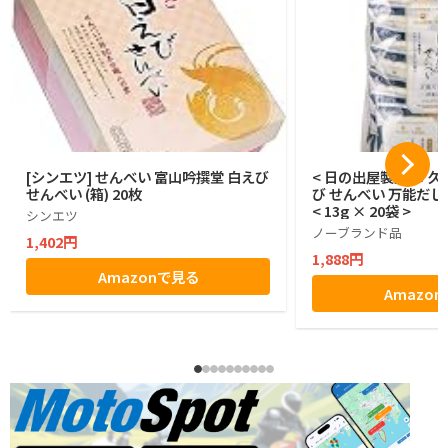
[シンエツ] せんべい 富山吟撰堂 白えび
< 日の出屋製菓 × 久
せんべい (箱) 20枚
び せんべい 万能だし
< 13g × 20袋 >
シンエツ
ノーブランド品
1,402円
1,888円
Amazonで見る
Amazo