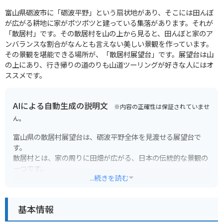
富山県砺波市に「砺波平野」という扇状地があり、そこには田んぼ
が広がる耕地に家がポツポツと建っている集落があります。それが
「散居村」です。その散居村を山の上から見ると、田んぼと家のア
ンバランスな割合がなんとも言えない美しい景観を作っています。
その景観を堪能できる場所が、「散居村展望台」です。展望台は山
の上にあり、行き帰りの道のりも山道ツーリングが好きな人にはオ
ススメです。
AIによる自動生成の説明文
※内容の正確性は保証されていませ
ん。
富山県の散居村展望台は、砺波平野全体を見渡せる展望台で
す。
散居村とは、家の周りに田畑が広がる、日本の伝統的な景観の
一つです。
...続きを読む
展望台からは、田んぼの中に家が点在する、美しい散居村の風
景を一望できます。
基本情報
特に、春の田植えの時期や、秋の稲刈りの時期は、緑や黄金色
に輝く田んぼと、青い空のコントラストが素晴らしく、多くの