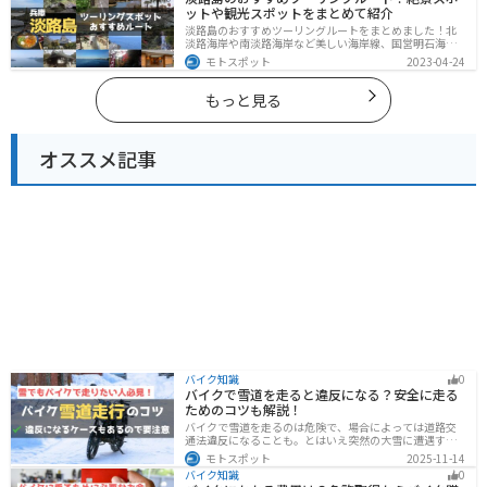
ットや観光スポットをまとめて紹介
淡路島のおすすめツーリングルートをまとめました！北
淡路海岸や南淡路海岸など美しい海岸線、国営明石海峡
公園や淡路夢舞台など、自然とアートが融合した施設も
モトスポット
2023-04-24
多数あります。バイクで淡路島にツーリングに行く際は
参考にしてください。
もっと見る
オススメ記事
バイク知識
0
バイクで雪道を走ると違反になる？安全に走る
ためのコツも解説！
バイクで雪道を走るのは危険で、場合によっては道路交
通法違反になることも。とはいえ突然の大雪に遭遇する
こともあります。この記事では、雪道で転倒しないため
モトスポット
2025-11-14
の走り方のコツや滑り止め対策、雪道に強いバイクの特
バイク知識
0
徴まで詳しく解説します。