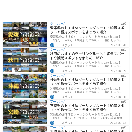
ツーリング
0
愛媛県のおすすめツーリングルート！絶景スポ
ットや観光スポットをまとめて紹介
愛媛県のおすすめツーリングルートをまとめました！
「北部」「中部」「西部」の3つのルート紹介します。山
や海といった自然だけでなく、気軽に渡れる島もあり
モトスポット
2023-03-20
様々な楽しみ方ができます。バイクで愛媛県にツーリン
ツーリング
1
グに行く際は参考にしてください。
秋田のおすすめツーリングルート！絶景スポッ
トや観光スポットをまとめて紹介
秋田県のおすすめツーリングルートをまとめました！
「北部」「中部」「西部」の3つのルート紹介します。自
然豊かな山々や湖、温泉地が点在し、四季折々の景色を
モトスポット
2023-04-19
楽しめるスポットが多数あります。バイクで秋田県にツ
ツーリング
1
ーリングに行く際は参考にしてください。
沖縄県のおすすめツーリングルート！絶景スポ
ットや観光スポットをまとめて紹介
沖縄県のおすすめツーリングルートをまとめました！
「南部」「中部」「北部」の3つのルート紹介します。美
しいビーチや歴史と文化に溢れたスポットが多数あり、
モトスポット
2023-04-10
様々な楽しみ方ができます。バイクで沖縄県にツーリン
ツーリング
0
グに行く際は参考にしてください。
宮崎県のおすすめツーリングルート！絶景スポ
ットや観光スポットをまとめて紹介
宮崎県のおすすめツーリングルートをまとめました！
「北部」「南部」の2つのルート紹介します。綺麗な海岸
線が特徴的な海・自然豊かな山・趣のある神社を満喫す
モトスポット
2023-03-03
るツーリングができます。バイクで宮崎県にツーリング
ツーリング
0
に行く際は参考にしてください。
淡路島のおすすめツーリングルート！絶景スポ