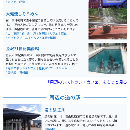
でした。テレビ取材も多数来ているそうです。
#カフェ｜軽食
大滝流しそうめん
石川県津幡町で夏季限定で営業している流しそうめんで
す。一定の人数ごとに席につき、流しそうめんを楽しめ
ます。希望者には、別席で流れないそうめんもありま
す。しいたけ焼きやイワナ焼きなどの軽食、イワナの掴
#山｜高原
#湖｜川｜滝
#食事処
#カフェ｜軽食
み取りなどもしています。 山の中の川べりでの営業なの
#ソフトクリーム
#イベント体験
#麺類
で、道中は林道で走りがいがあります。ちょっとした水
遊びが出来たり、周囲の景色を楽しんだり出来ます。
金沢21世紀美術館
金沢21世紀美術館は、全国的に有名な観光スポットで、
誰でも自由に立ち寄り、様々な出会いの場となることを
目指した現代アート美術館です。人々が直接見て、触れ
て、感じることができる作品が多数展示されています。
#絶景スポット
#カフェ｜軽食
#ソフトクリーム
特にレアンドロ・エルリッヒ作の《スイミング・プー
#美術館｜資料館
ル》は、地上と地下で人と人が出会う注目の作品です。
美術館は地上1階、地下1階建ての円形のガラス張りの建
「周辺のレストラン・カフェ」をもっと見る
物で、どの方向からでも入場可能で、無料で鑑賞できる
範囲が広く設けられています。収蔵作品は、1900年以降
の歴史的参照点となる作品、1980年代以降の新しい価値
周辺の道の駅
観を提案する作品、そして金沢にゆかりのある作家によ
る創造性に富む作品を集めています。 美術館内にはミュ
ージアムショップやレストランも併設されていて、ゆっ
道の駅 庄川
くりと楽しむことができます。
道の駅 庄川は、富山県砺波市にある道の駅です。庄川沿
いに位置し、春には桜並木が美しいスポットとしても知
られています。 道の駅には、地元産の新鮮な野菜や果物
が並ぶ農産物直売所や、富山湾の海の幸を使った料理が
#道の駅