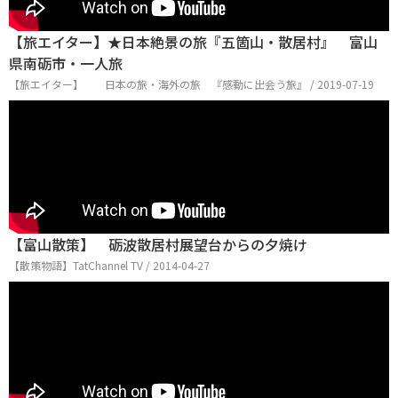
【旅エイター】★日本絶景の旅『五箇山・散居村』 富山
県南砺市・一人旅
【旅エイター】 日本の旅・海外の旅 『感動に出会う旅』 / 2019-07-19
【富山散策】 砺波散居村展望台からの夕焼け
【散策物語】TatChannel TV / 2014-04-27