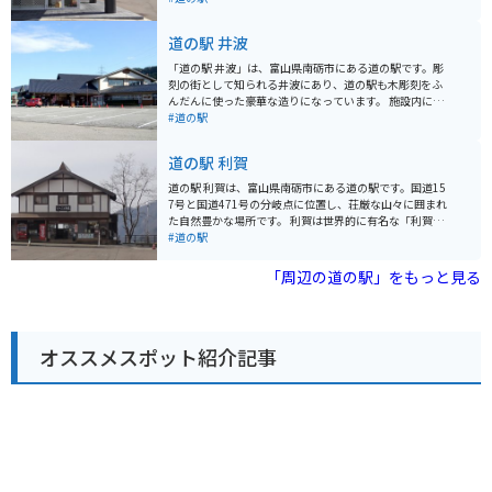
楽しめるレストランがあります。特におすすめは、庄川
名産の鮎を使った鮎料理です。塩焼きや甘露煮など、
道の駅 井波
様々な方法で味わえます。 バイクで訪れる場合は、道の
駅に併設されている無料駐車場が利用できます。また、
「道の駅 井波」は、富山県南砺市にある道の駅です。彫
庄川沿いを走る国道156号線は、ツーリングコースとし
刻の街として知られる井波にあり、道の駅も木彫刻をふ
ても人気があります。 周辺には、庄川峡や世界遺産の五
んだんに使った豪華な造りになっています。 施設内に
箇山など、観光スポットも豊富です。道の駅 庄川を拠点
は、井波彫刻の展示販売コーナー、地元の特産品を販売
#道の駅
に、富山県の自然や文化を満喫してみてはいかがでしょ
するショップ、レストランなどがあります。 レストラン
うか。
では、地元産のそば粉を使った手打ちそばや、富山湾の
道の駅 利賀
海の幸を使った料理などが楽しめます。 バイクで訪れる
場合は、道の駅に隣接する駐車場にバイク専用の駐車ス
道の駅 利賀は、富山県南砺市にある道の駅です。国道15
ペースがあります。 井波彫刻に興味のある方はもちろ
7号と国道471号の分岐点に位置し、荘厳な山々に囲まれ
ん、富山観光の拠点としても便利な道の駅です。
た自然豊かな場所です。 利賀は世界的に有名な「利賀演
劇フェスティバル」の開催地であり、毎年多くの演劇フ
#道の駅
ァンが訪れます。道の駅には、このフェスティバルの情
報コーナーや、過去の公演の様子を収めた写真などが展
「周辺の道の駅」をもっと見る
示されています。 特産品としては、地元で採れた山菜や
きのこ、手打ちそばなどが人気です。また、併設のレス
トランでは、地元の食材を使った料理を楽しむことがで
きます。 バイクで訪れる場合、道の駅周辺は山岳路が多
オススメスポット紹介記事
く、カーブも多いので注意が必要です。しかし、その
分、雄大な景色を楽しむことができます。特に紅葉の季
節は絶景です。ツーリングの休憩場所として、ぜひ立ち
寄ってみてください。