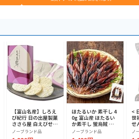
【富山名産】しろえ
ほたるいか 素干し 4
<
び紀行 日の出屋製菓
0g 富山産 ほたるい
世
ささら屋 白えびせん
か素干し 蛍烏賊 無
せ
べい お土産 ギフト
添加 干物【A配送：
富山
ノーブランド品
ノーブランド品
ノ
北陸名産 個包装 (2枚
常温】
× 