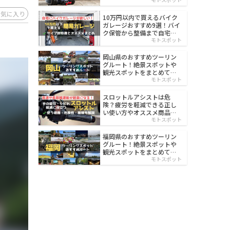
イルド
お気に入り
10万円以内で買えるバイク
ガレージおすすめ9選！バイ
ク保管から整備まで自宅で
楽々
モトスポット
岡山県のおすすめツーリン
グルート！絶景スポットや
観光スポットをまとめて紹
介
モトスポット
スロットルアシストは危
険？疲労を軽減できる正し
い使い方やオススメ商品を
紹介
モトスポット
福岡県のおすすめツーリン
グルート！絶景スポットや
観光スポットをまとめて紹
介
モトスポット