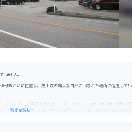
ていません。
156号線沿いに位置し、庄川峡の雄大な自然に囲まれた場所に位置して
ストラン、そして温泉施設があります。ショップでは、地元産の新鮮な
...続きを読む
ています。レストランでは、地元の食材を使った郷土料理や、富山名物
設「庄川峡温泉 ゆ～ランド しらお」が併設されています。温泉は、神経