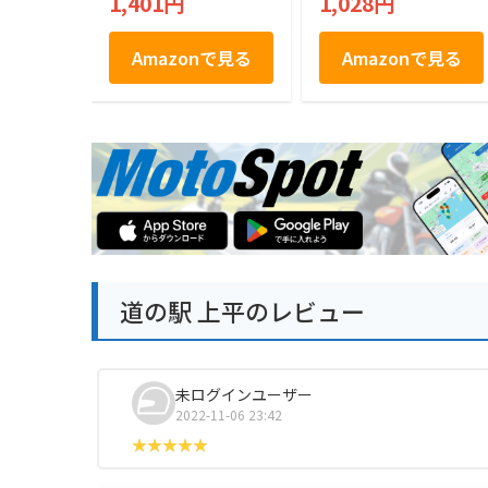
1,401円
1,028円
お中元 お歳暮 帰歳
暮 お祝い ギフト プ
レゼント 贈り物 贈
Amazonで見る
Amazonで見る
答 (9枚)
道の駅 上平のレビュー
未ログインユーザー
2022-11-06 23:42