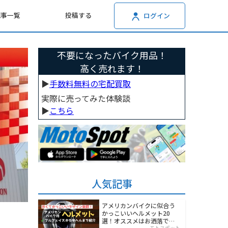
記事一覧
投稿する
ログイン
不要になったバイク用品！
高く売れます！
▶︎
手数料無料の宅配買取
実際に売ってみた体験談
▶︎
こちら
人気記事
アメリカンバイクに似合う
かっこいいヘルメット20
選！オススメはお洒落でワ
モトスポット