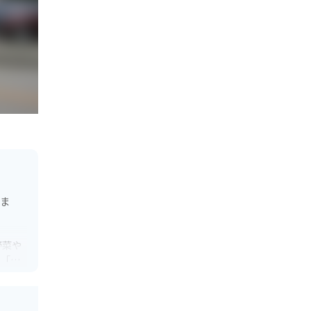
いま
野菜や
の「ま
痛や筋