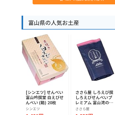
富山県の人気お土産
[シンエツ] せんべい
ささら屋 しろえび撰
富山吟撰堂 白えびせ
しろえびせんべいプ
んべい (箱) 20枚
レミアム 富山湾の宝
石 上品な香り パリ
シンエツ
ささら屋
ッとした食感 米菓