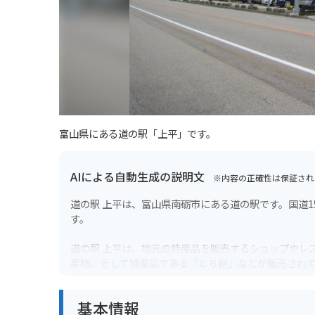
富山県にある道の駅「上平」です。
AIによる自動生成の説明文
※内容の正確性は保証され
道の駅 上平は、富山県南砺市にある道の駅です。国道
す。
道の駅 上平は、地元の特産品を販売するショップやレ
果物、そして特産品である「とち餅」などが販売され
すのすし」などを楽しむことができます。
基本情報
また、道の駅 上平には、日帰り入浴が楽しめる温泉施