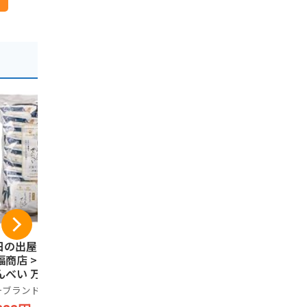
 日の出屋製菓 × 久
ささら屋 しろえび撰
【富山名産
福商店 > しろえび
しろえびせんべいプ
び紀行 日
んべい 万能だし味
レミアム 富山湾の宝
ささら屋 
湾の宝石 < 13g
石 上品な香り パリ
べい お土産
ーブランド品
ささら屋
ノーブランド
20袋 >
ッとした食感 米菓
北陸名産 個