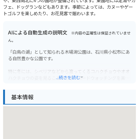
や、東西南北に4つの園地が整備されています。東園地には足湯やカ
フェ、ドッグランなどもあります。季節によっては、カヌーやゲー
トゴルフを楽しめたり、お花見客で賑わいます。
AIによる自動生成の説明文
※内容の正確性は保証されていませ
ん。
「白鳥の湖」として知られる木場潟公園は、石川県小松市にあ
る自然豊かな公園です。
特に冬には、シベリアなどから渡ってくるコハクチョウやオオ
...続きを読む
ハクチョウの姿を見ることができ、バードウォッチングを楽し
むことができます。
基本情報
園内には、遊歩道やサイクリングロードが整備されており、湖
畔を散策したり、自転車で一周したりすることができます。
また、ボート乗り場もあり、手漕ぎボートや足漕ぎボートに乗
って、湖上からの景色を楽しむこともできます。
周辺には、温泉施設や食事処もあるので、一日ゆっくりと過ご