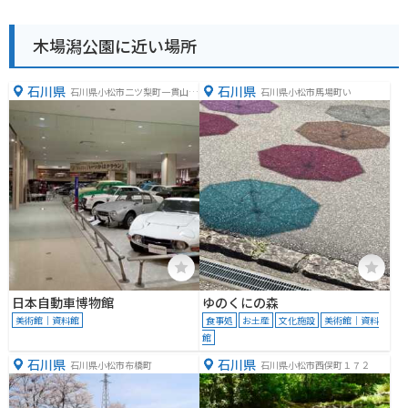
木場潟公園に近い場所
石川県
石川県
石川県小松市二ツ梨町一貫山４
石川県小松市馬場町い
０
日本自動車博物館
ゆのくにの森
美術館｜資料館
食事処
お土産
文化施設
美術館｜資料
館
石川県
石川県
石川県小松市布橋町
石川県小松市西俣町１７２