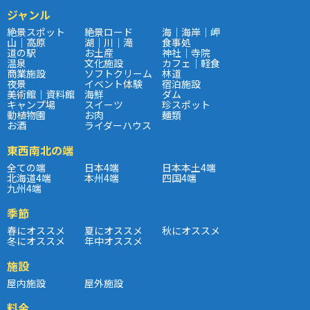
ジャンル
絶景スポット
絶景ロード
海｜海岸｜岬
山｜高原
湖｜川｜滝
食事処
道の駅
お土産
神社｜寺院
温泉
文化施設
カフェ｜軽食
商業施設
ソフトクリーム
林道
夜景
イベント体験
宿泊施設
美術館｜資料館
海鮮
ダム
キャンプ場
スイーツ
珍スポット
動植物園
お肉
麺類
お酒
ライダーハウス
東西南北の端
全ての端
日本4端
日本本土4端
北海道4端
本州4端
四国4端
九州4端
季節
春にオススメ
夏にオススメ
秋にオススメ
冬にオススメ
年中オススメ
施設
屋内施設
屋外施設
料金