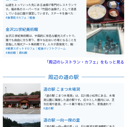
山道を上っていった先にある油揚げ専門のレストランで
す。福井県のスーパーでは「竹田の油揚げ」として浸透
している谷口屋が運営しています。ステーキを食べたの
と同じくらいの満足感を得られる油揚げをいただけま
#食事処
#カフェ｜軽食
す。休日や連休の時はとても混み、待ち時間も長いの
で、ピークを外した訪問がオススメです。
金沢21世紀美術館
金沢21世紀美術館は、全国的に有名な観光スポットで、
誰でも自由に立ち寄り、様々な出会いの場となることを
目指した現代アート美術館です。人々が直接見て、触れ
て、感じることができる作品が多数展示されています。
#絶景スポット
#カフェ｜軽食
#ソフトクリーム
特にレアンドロ・エルリッヒ作の《スイミング・プー
#美術館｜資料館
ル》は、地上と地下で人と人が出会う注目の作品です。
美術館は地上1階、地下1階建ての円形のガラス張りの建
「周辺のレストラン・カフェ」をもっと見る
物で、どの方向からでも入場可能で、無料で鑑賞できる
範囲が広く設けられています。収蔵作品は、1900年以降
の歴史的参照点となる作品、1980年代以降の新しい価値
周辺の道の駅
観を提案する作品、そして金沢にゆかりのある作家によ
る創造性に富む作品を集めています。 美術館内にはミュ
ージアムショップやレストランも併設されていて、ゆっ
道の駅 こまつ木場潟
くりと楽しむことができます。
「道の駅 こまつ木場潟」は、石川県小松市にある、木場
潟公園に隣接した道の駅です。 広々とした園内には、芝
生広場や遊具、ボート乗り場などがあり、家族連れで一
日中楽しむことができます。 春には桜の名所としても知
#道の駅
られており、多くの花見客で賑わいます。 道の駅には、
地元の新鮮な野菜や果物を販売する農産物直売所や、小
道の駅 一向一揆の里
松うどんや塩焼きそばなどのご当地グルメが味わえるレ
ストランがあります。 また、レンタサイクルも用意され
「道の駅 一向一揆の里」は、石川県河北郡津幡町にある