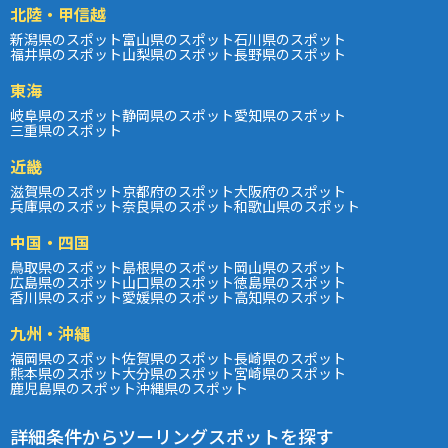
北陸・甲信越
新潟県のスポット
富山県のスポット
石川県のスポット
福井県のスポット
山梨県のスポット
長野県のスポット
東海
岐阜県のスポット
静岡県のスポット
愛知県のスポット
三重県のスポット
近畿
滋賀県のスポット
京都府のスポット
大阪府のスポット
兵庫県のスポット
奈良県のスポット
和歌山県のスポット
中国・四国
鳥取県のスポット
島根県のスポット
岡山県のスポット
広島県のスポット
山口県のスポット
徳島県のスポット
香川県のスポット
愛媛県のスポット
高知県のスポット
九州・沖縄
福岡県のスポット
佐賀県のスポット
長崎県のスポット
熊本県のスポット
大分県のスポット
宮崎県のスポット
鹿児島県のスポット
沖縄県のスポット
詳細条件からツーリングスポットを探す