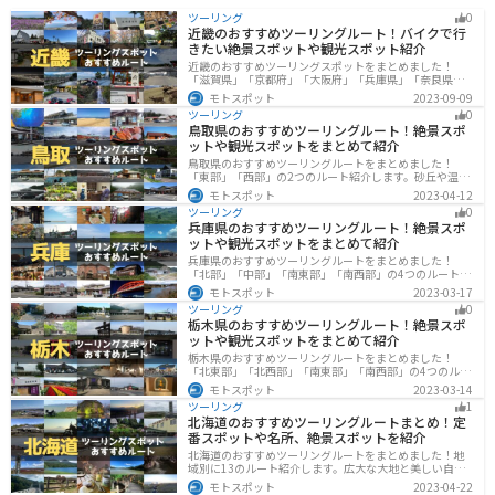
ツーリング
0
近畿のおすすめツーリングルート！バイクで行
きたい絶景スポットや観光スポット紹介
近畿のおすすめツーリングスポットをまとめました！
「滋賀県」「京都府」「大阪府」「兵庫県」「奈良県」
「和歌山」の各県の観光地紹介します。自然豊かな山々
モトスポット
2023-09-09
や湖、温泉地が点在し、四季折々の景色を楽しめるスポ
ツーリング
0
ットが多数あります。バイクで近畿にツーリングに行く
鳥取県のおすすめツーリングルート！絶景スポ
際は参考にしてください。
ットや観光スポットをまとめて紹介
鳥取県のおすすめツーリングルートをまとめました！
「東部」「西部」の2つのルート紹介します。砂丘や温泉
地、歴史ある城跡など魅力溢れるスポットが多数あるの
モトスポット
2023-04-12
で楽しめます。バイクで鳥取県にツーリングに行く際は
ツーリング
0
参考にしてください。
兵庫県のおすすめツーリングルート！絶景スポ
ットや観光スポットをまとめて紹介
兵庫県のおすすめツーリングルートをまとめました！
「北部」「中部」「南東部」「南西部」の4つのルート紹
介します。自然豊かな山を堪能できる北部と中部、街中
モトスポット
2023-03-17
で海辺の南部と違った楽しみ方ができます。バイクで兵
ツーリング
0
庫県にツーリングに行く際は参考にしてください。
栃木県のおすすめツーリングルート！絶景スポ
ットや観光スポットをまとめて紹介
栃木県のおすすめツーリングルートをまとめました！
「北東部」「北西部」「南東部」「南西部」の4つのルー
ト紹介します。日本を代表する神社や広大な山や滝、湖
モトスポット
2023-03-14
などを歴史や自然を満喫するツーリングができます。バ
ツーリング
1
イクで栃木県にツーリングに行く際は参考にしてくださ
北海道のおすすめツーリングルートまとめ！定
い。
番スポットや名所、絶景スポットを紹介
北海道のおすすめツーリングルートをまとめました！地
域別に13のルート紹介します。広大な大地と美しい自然
が広がり、四季折々の魅力を楽しめる観光スポットが数
モトスポット
2023-04-22
多くあります。バイクで北海道にツーリングに行く際は