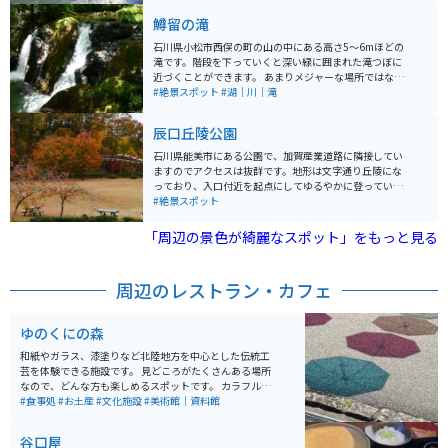
ら川辺までは階段が整備してあり、お子様も安心して川
鱒留の滝
の近くまでいけます。 滝の近くまでは石の多い足元を歩
くことになりますので、小さなお子様やお年寄りには注
石川県小松市西俣の町の山の中にある高さ5～6mほどの
意が必要になります。オススメはやはり桜が満開の4月に
滝です。階段を下っていくと深い緑に囲まれた滝つぼに
なりますが、それ以外の季節でも滝と川の風景とせせら
近づくことができます。 あまりメジャーな場所ではない
ぎの音によりいつでもリフレッシュできます。
のか、ほとんど人はいないので、存分に自分だけの時間
#絶景スポット
#湖｜川｜滝
を過ごすことができます。 駐車場もありますが狭いで
す。バイクなら問題なく駐車できます。
辰口丘陵公園
石川県能美市にある公園で、加賀産業道路に隣接してい
ますのでアクセスは抜群です。地形は文字通り丘陵にな
っており、入口付近を起点にしてゆるやかに登っていく
感じになります。途中には足漕ぎボートが楽しめる池
#絶景スポット
や、二人で漕げる自転車やミニジェットコースター、ち
びっこレーシング等が楽しめる広い公園などがあり、1
「周辺の景色が綺麗なスポット」をもっと見る
日中楽しむことができます。なお、園内を通る道路は一
方通行ですので、入口からいったん入場すると途中で逆
方向には行けませんので注意が必要です。
周辺のレストラン・カフェ
ゆのくにの森
和紙やガラス、漆塗りなど北陸地方を中心とした伝統工
芸を体験できる施設です。 見どころがたくさんある場所
なので、どんな方も楽しめるスポットです。 カラフルな
傘や窓の格子につけられた風車など写真映えするところ
#食事処
#お土産
#文化施設
#美術館｜資料館
もたくさんあるので、綺麗な写真を撮りたい人にもオス
スメです。
谷口屋