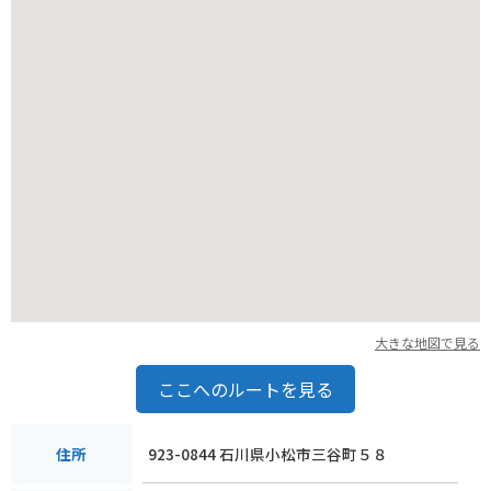
すことができます。
バイクでお越しの方は、公園内の駐車場にバイクを停めること
ができます。
ただし、冬場は路面が凍結する可能性があるので、注意が必要
です。
大きな地図で見る
ここへのルートを見る
923-0844 石川県小松市三谷町５８
住所