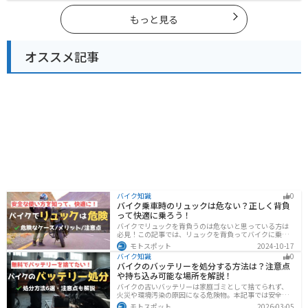
参考にしてください。
もっと見る
オススメ記事
バイク知識
0
バイク乗車時のリュックは危ない？正しく背負
って快適に乗ろう！
バイクでリュックを背負うのは危ないと思っている方は
必見！この記事では、リュックを背負ってバイクに乗る
リスクと、安全な方法を紹介しています。実は、荷物の
モトスポット
2024-10-17
量や配置を工夫することで、安全にリュックを使用する
バイク知識
0
ことが可能です。この記事を読めば、バイク乗車時にリ
バイクのバッテリーを処分する方法は？注意点
ュックを安全に使う方法がわかります。
や持ち込み可能な場所を解説！
バイクの古いバッテリーは家庭ゴミとして捨てられず、
火災や環境汚染の原因になる危険物。本記事では安全な
保管方法や絶縁などの注意点、無料・低コストで回収し
モトスポット
2026-03-05