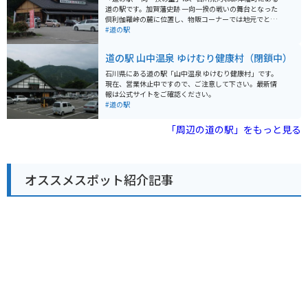
ているので、木場潟公園内をサイクリングすることもお
道の駅です。加賀藩史跡 一向一揆の戦いの舞台となった
すすめです。 バイクで訪れる場合は、道の駅に隣接する
倶利伽羅峠の麓に位置し、物販コーナーでは地元でとれ
駐車場にバイク専用の駐車スペースがあります。 木場潟
た新鮮な野菜や特産品を販売しています。 レストランで
#道の駅
公園は一周約4kmの周遊道路があり、景色を楽しみなが
は、地元産の食材を使った料理や、加賀百万石の伝統を
らのんびり走ることができます。 道の駅 こまつ木場潟
感じさせるメニューが楽しめます。 バイクで訪れる場
道の駅 山中温泉 ゆけむり健康村（閉鎖中）
は、自然と触れ合いながら、地元の美味しいものを楽し
合、道の駅には広い駐車場が完備されているので安心で
める場所です。
す。倶利伽羅峠はワインディングロードとしても人気が
石川県にある道の駅「山中温泉 ゆけむり健康村」です。
あり、周辺には「倶利伽羅不動寺」などの観光スポット
現在、営業休止中ですので、ご注意して下さい。最新情
も点在しているので、ツーリングの拠点としても最適で
報は公式サイトをご確認ください。
す。 特産品としては、霊峰白山の伏流水を使った「菊
#道の駅
姫」や「天狗舞」などの地酒や、地元産の食材を使った
和菓子などが人気です。道の駅で販売されているので、
「周辺の道の駅」をもっと見る
旅の思い出にいかがでしょうか。
オススメスポット紹介記事