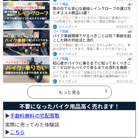
てもらう方法、買い取りの可否を解説。ナップスやオー
バイク用品
3
トバックス、イエローハットなどの回収対応店舗も紹介
雨の日でも安心な最強レイングローブの選び方
します。
とオススメ商品12選！
レイングローブ使っていますか？雨の日に普通のグロー
ブは危険です。操作性が悪くなり事故の原因にもなりま
す。安全と快適に運転するためにもしっかりとしたレイ
モトスポット
2024-02-23
ングローブを準備しておきましょう。この記事ではレイ
バイク知識
0
ングローブの選び方とオススメを紹介します。
バイク事故現場でやるべきことは何？事故を起
こした時の対処法と流れ
バイクで事故に遭いたい人はいませんよね？しかし、事
故は突然やってきます。事故に遭ってから慌てないよう
に対処法を知っておきましょう。自分が加害者になった
モトスポット
2023-05-20
時、被害者になった時、それぞれどんな対応をすれば良
バイク知識
0
いのかまとめました。
初心者がバイクに乗るまでに知っておくべきこ
と！ゼロからバイクで走るまでの流れを徹底解
説
バイクに乗りたい人！知識ゼロでもこれさえ読めば全て
分かります！バイクの種類や排気量の基礎知識からバイ
クの選び方、免許の取り方、購入、納車、その後のバイ
モトスポット
2023-10-10
クライフまで全てサポートします！
もっと見る
不要になったバイク用品高く売れます！
▶︎
手数料無料の宅配買取
実際に売ってみた体験談
▶︎
こちら