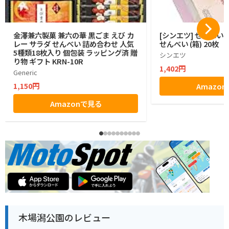
金澤兼六製菓 兼六の華 黒ごま えび カ
[シンエツ] せんべい
レー サラダ せんべい 詰め合わせ 人気
せんべい (箱) 20枚
5種類18枚入り 個包装 ラッピング済 贈
シンエツ
り物 ギフト KRN-10R
1,402円
Generic
1,150円
Amazo
Amazonで見る
木場潟公園のレビュー