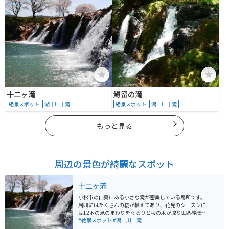
十二ヶ滝
鱒留の滝
絶景スポット
湖｜川｜滝
絶景スポット
湖｜川｜滝
もっと見る
周辺の景色が綺麗なスポット
十二ヶ滝
小松市の山奥にある小さな滝が密集している場所です。
周囲にはたくさんの桜が植えてあり、花見のシーズンに
は12本の滝のまわりをぐるりと桜の木が取り囲み絶景と
なります。すぐ隣に広めの駐車場があるので、車やバイ
#絶景スポット
#湖｜川｜滝
クの方も安心して訪れることができます。また、道路か