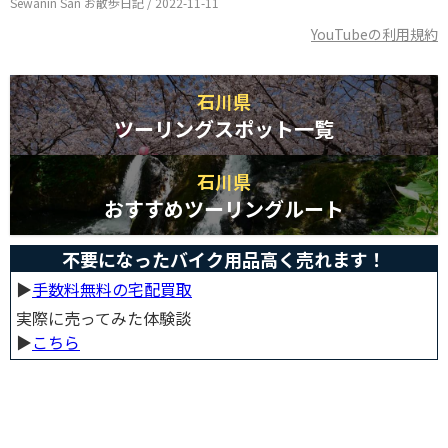
Sewanin San お散歩日記 / 2022-11-11
YouTubeの利用規約
石川県
ツーリングスポット一覧
石川県
おすすめツーリングルート
不要になったバイク用品高く売れます！
▶︎
手数料無料の宅配買取
実際に売ってみた体験談
▶︎
こちら