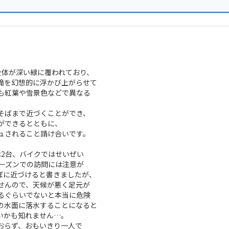
全体が深い緑に覆われており、
滝を幻想的に浮かび上がらせて
も紅葉や雪景色などで異なる
そばまで近づくことができ、
ができるとともに、
ュされること請け合いです。
は2台、バイクではせいぜい
シーズンでの訪問には注意が
ぼに近づけると書きましたが、
せんので、天候が悪く足元が
るぐらいでないと本当に危険
の水面に落水することになると
いかも知れません…。
おらず、おもいきり一人で