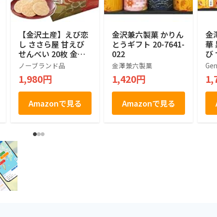
【金沢土産】えび恋
金沢兼六製菓 かりん
金
し ささら屋 甘えび
とうギフト 20-7641-
華
せんべい 20枚 金沢
022
び
港 水揚げ 甘エビ 石
詰
ノーブランド品
金澤兼六製菓
Gen
川 ギフト (20枚)
類
1,980円
1,420円
1,
ラ
ギフ
Amazonで見る
Amazonで見る