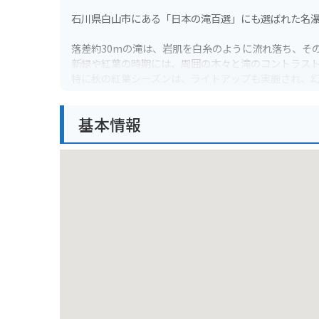
石川県白山市にある「日本の滝百選」にも選ばれた名
落差約30mの滝は、岩肌を白糸のように流れ落ち、そ
新緑や紅葉の時期には、周囲の木々と滝のコントラス
特に秋の紅葉シーズンは、ライトアップも実施され、
滝つぼ周辺は遊歩道も整備されており、気軽に散策を
基本情報
駐車場から滝までは徒歩約10分ほどです。
バイクでお越しの方は、駐車場にバイク専用のスペー
道中はカーブが多いため、運転にはご注意ください。