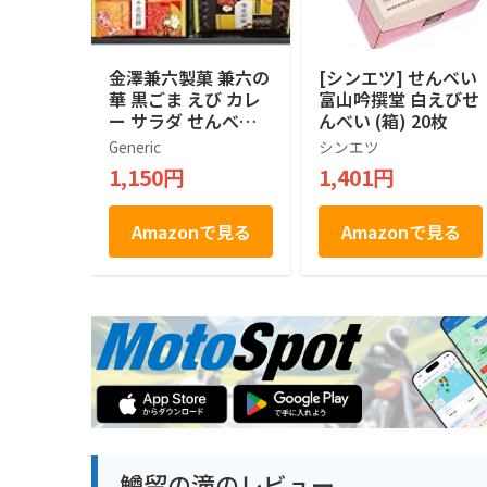
金澤兼六製菓 兼六の
[シンエツ] せんべい
華 黒ごま えび カレ
富山吟撰堂 白えびせ
ー サラダ せんべい
んべい (箱) 20枚
詰め合わせ 人気 5種
Generic
シンエツ
類18枚入り 個包装
1,150円
1,401円
ラッピング済 贈り物
ギフト KRN-10R
Amazonで見る
Amazonで見る
鱒留の滝のレビュー