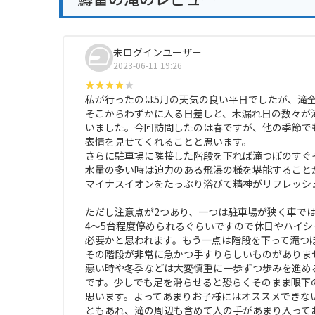
未ログインユーザー
2023-06-11 19:26
私が行ったのは5月の天気の良い平日でしたが、滝
そこからわずかに入る日差しと、木漏れ日の数々が
いました。今回訪問したのは春ですが、他の季節で
表情を見せてくれることと思います。
さらに駐車場に隣接した階段を下れば滝つぼのすぐ
水量の多い時は迫力のある飛瀑の様を堪能すること
マイナスイオンをたっぷり浴びて精神がリフレッシ
ただし注意点が2つあり、一つは駐車場が狭く車で
4～5台程度停められるぐらいですので休日やハイ
必要かと思われます。もう一点は階段を下って滝つ
その階段が非常に急かつ手すりらしいものがありま
悪い時や冬季などは大変慎重に一歩ずつ歩みを進め
です。少しでも足を滑らせると恐らくそのまま眼下
思います。よってあまりお子様にはオススメできな
ともあれ、滝の周辺も含めて人の手があまり入って