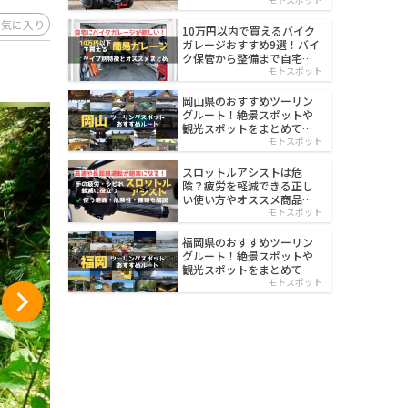
イルド
お気に入り
10万円以内で買えるバイク
ガレージおすすめ9選！バイ
ク保管から整備まで自宅で
楽々
モトスポット
岡山県のおすすめツーリン
グルート！絶景スポットや
観光スポットをまとめて紹
介
モトスポット
スロットルアシストは危
険？疲労を軽減できる正し
い使い方やオススメ商品を
紹介
モトスポット
福岡県のおすすめツーリン
グルート！絶景スポットや
観光スポットをまとめて紹
介
モトスポット