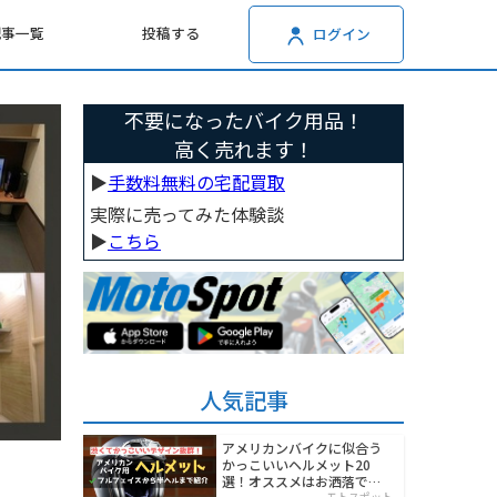
記事一覧
投稿する
ログイン
不要になったバイク用品！
高く売れます！
▶︎
手数料無料の宅配買取
実際に売ってみた体験談
▶︎
こちら
人気記事
アメリカンバイクに似合う
かっこいいヘルメット20
選！オススメはお洒落でワ
モトスポット