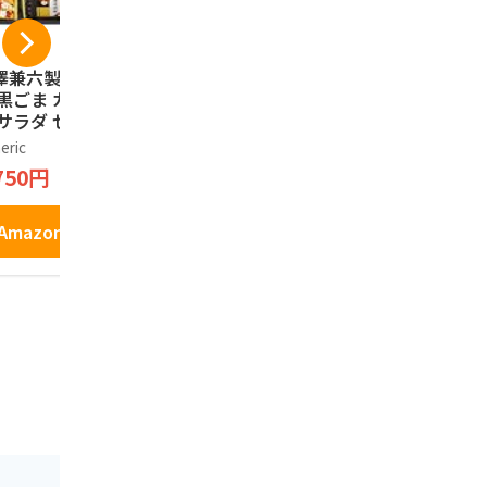
澤兼六製菓 兼六の
【金沢土産】えび恋
五郎島金時
 黒ごま カレー え
し ささら屋 甘えび
ぽてと 12
 サラダ せんべい
せんべい 15枚 金沢
装 石川 ご
め合わせ 人気 6種
港 水揚げ 甘エビ 石
産 お菓子 
eric
ノーブランド品
HANENOMOR
38枚入り 個包装
川 ギフト (15枚)
イートポテ
750円
1,680円
2,880円
ッピング済 贈り物
ーツ 職場 
ト KRN-20R
手土産
Amazonで見る
Amazonで見る
Amazo