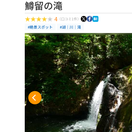
鱒留の滝
4
（口コミ1件）
#絶景スポット
#湖｜川｜滝