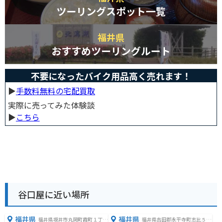
ツーリングスポット一覧
福井県
おすすめツーリングルート
不要になったバイク用品高く売れます！
▶︎
手数料無料の宅配買取
実際に売ってみた体験談
▶︎
こちら
谷口屋に近い場所
福井県
福井県
福井県坂井市丸岡町霞町１丁目
福井県吉田郡永平寺町志比５