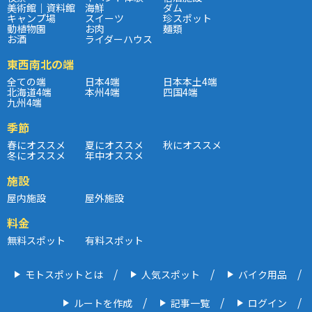
美術館｜資料館
海鮮
ダム
キャンプ場
スイーツ
珍スポット
動植物園
お肉
麺類
お酒
ライダーハウス
東西南北の端
全ての端
日本4端
日本本土4端
北海道4端
本州4端
四国4端
九州4端
季節
春にオススメ
夏にオススメ
秋にオススメ
冬にオススメ
年中オススメ
施設
屋内施設
屋外施設
料金
無料スポット
有料スポット
モトスポットとは
人気スポット
バイク用品
ルートを作成
記事一覧
ログイン