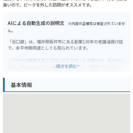
長いので、ピークを外した訪問がオススメです。
AIによる自動生成の説明文
※内容の正確性は保証されていませ
ん。
「谷口屋」は、福井県坂井市にある創業130年の老舗油揚げ店
で、永平寺御用達としても知られています。
こだわりの国産大豆と天然にがりを使った油揚げは、外はカリ
...続きを読む
カリ、中はふんわりとした食感が特徴で、一度食べたら忘れら
れない美味しさです。
基本情報
お店では、揚げたての油揚げを味わえるほか、豆腐や豆乳、ス
イーツなども販売しています。
バイクで行く場合、お店の前に広い駐車場があるので安心で
す。
周辺には、永平寺や丸岡城などの観光スポットもあるので、観
光の立ち寄りにもおすすめです。