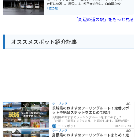
置しており、ツーリングの休憩場所としても最適です。
寺町に位置し、周辺には、永平寺の他に、白山国立公園
広い駐車場も完備されているので、安心してバイクを停
の豊かな自然が広がっています。 施設内には、地元の新
#道の駅
めることができます。 周辺には、東尋坊や雄島など、風
鮮な野菜や特産品を販売する物産館や、永平寺町ならで
光明媚な観光スポットも点在しています。道の駅 さかい
はの精進料理やそばなどを味わえるレストランがありま
「周辺の道の駅」をもっと見る
を拠点に、周辺の観光を楽しむのも良いでしょう。
す。 バイクで訪れる場合、道の駅には広い駐車場が完備
されているので安心です。永平寺周辺は、自然豊かな山
間部を走るワインディングロードが続くので、ツーリン
グにも最適です。ただし、山間部は天候が変わりやすい
オススメスポット紹介記事
ので、雨具の準備など、十分な注意が必要です。 永平寺
町の名産品としては、永平寺味噌、永平寺ごま豆腐、越
前そばなどが有名です。道の駅の物産館で購入できるの
で、お土産にいかがでしょうか。
ツーリング
1
茨城県のおすすめツーリングルート！定番スポ
ットや絶景スポットをまとめて紹介
茨城県のおすすめツーリングルートをまとめました！
「北部」「南部」の2つのルート紹介します。海鮮が堪能
できる港や梅の景勝地、自然豊かな山々があるのでツー
モトスポット
2023-02-28
リングにもってこいです。バイクで茨城県にツーリング
ツーリング
0
に行く際は参考にしてください。
島根県のおすすめツーリングルートまとめ！定