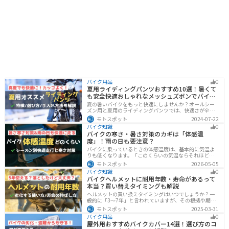
バイク用品
0
夏用ライディングパンツおすすめ10選！暑くて
も安全快適おしゃれなメッシュズボンでバイク
に乗ろう
夏の暑いバイクをもっと快適にしませんか？オールシー
ズン用と夏用のライディングパンツでは、快適さが全然
違います。生地の大半がメッシュ素材で作られた夏用で
モトスポット
2024-07-22
は通気性・透湿性に優れており、熱気を逃しつつ汗をし
バイク知識
0
っかりと乾かしてくれます。そんな夏用ライディングパ
バイクの寒さ・暑さ対策のカギは「体感温
ンツの選び方や特徴オススメ商品をまとめました。
度」！雨の日も要注意？
バイクに乗っているときの体感温度は、基本的に気温よ
りも低くなります。「このくらいの気温ならそれほど寒
くないだろう」そう考えて通常の装備でバイクに乗った
モトスポット
2026-05-05
ら大変な目に遭った・・・そんな経験のあるライダーも
バイク知識
0
多いのではないでしょうか。今回はバイク走行中の体感
バイクヘルメットに耐用年数・寿命があるって
温度についてご紹介します。体感温度を考慮した快適走
本当？買い替えタイミングも解説
行のポイントもまとめました。季節や天候を問わずバイ
クに乗る！そんなライダーの方はぜひ参考にしてみてく
ヘルメットの買い換えタイミングはいつでしょうか？一
ださい。[phtml blog-first-h2-module]バイク走行時の体
般的に「3〜7年」と言われていますが、その根拠や期限
感温度は気温より低め？バイク走行時の体感温度は気温
前でも早めに交換した方がいいケースを紹介します。安
モトスポット
2025-03-31
と同じではありません。なぜ
全にバイクに乗るためにもヘルメットの寿命についてし
バイク用品
0
っかりと理解しておきましょう。
屋外用おすすめバイクカバー14選！選び方のコ