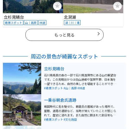
立杉見晴台
北潟湖
絶景スポット
山｜高原
林道
湖｜川｜滝
もっと見る
周辺の景色が綺麗なスポット
立杉見晴台
石川県県民の森の一部で石川県加賀市にある山の展望台
です。この見晴台からは白山連峰や加賀平野、日本海を
一望できるため、自然の美しさを堪能することができま
す。特に紅葉の時期にはその景観がさらに際立ち、ハイ
#絶景スポット
#山｜高原
#林道
キングをする人や写真家が訪れます。 立杉見晴台へは山
道を通ってアクセスするため、バイクでツーリングを楽
一乗谷朝倉氏遺跡
しみながら自然を感じることができるスポットです。山
道を下ると雰囲気の良いパン屋やカフェもあるのでそれ
戦国時代に名を馳せた、朝倉氏の居城があった場所で、
も楽しみの一つです。
屋敷、道路の遺跡など、当時が栄えていたことが感じら
れて、歴史に浸れます。また自然に囲まれて非日常も味
わえます。また近くには当時を再現した復原町もあり見
#絶景スポット
#文化施設
どころがいっぱいです。