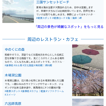
三国サンセットビーチ
夏場は海水浴客が大勢訪れるため、日中は混雑します
が、早朝や夕方などは比較的空いています。釣竿を持っ
ていけば釣りも楽しめます。季節によってはキジハタ、
クロダイ、ホウボウなどの高級魚なども釣れます。 周辺
#絶景スポット
#絶景ロード
#海｜海岸｜岬
には、東尋坊や温泉施設などもあります。ビーチから国
道305号線に入ると海岸沿いの道路で、景色を楽しみな
「周辺の景色が綺麗なスポット」をもっと見る
がらツーリングできます。最近ではイルカが近くまで寄
ってくる！と話題にもなりました。ただし、イルカに近
づくのは危険で実際に噛まれた人もいるので近づきすぎ
周辺のレストラン・カフェ
ないように注意してください。
ゆのくにの森
和紙やガラス、漆塗りなど北陸地方を中心とした伝統工
芸を体験できる施設です。 見どころがたくさんある場所
なので、どんな方も楽しめるスポットです。 カラフルな
傘や窓の格子につけられた風車など写真映えするところ
#食事処
#お土産
#文化施設
#美術館｜資料館
もたくさんあるので、綺麗な写真を撮りたい人にもオス
スメです。
木場潟公園
木場潟公園は、石川県小松市にある木場潟を囲んだ公園
です。一周6.4kmのサイクリングやウォーキング、ジョ
ギングが出来る遊歩道や、東西南北に4つの園地が整備
されています。東園地には足湯やカフェ、ドッグランな
#絶景スポット
#食事処
#カフェ｜軽食
#ソフトクリーム
どもあります。季節によっては、カヌーやゲートゴルフ
#スイーツ
を楽しめたり、お花見客で賑わいます。
六呂師高原