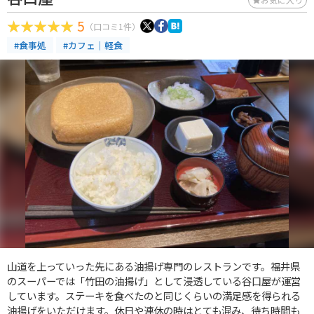
5
（口コミ1件）
#食事処
#カフェ｜軽食
山道を上っていった先にある油揚げ専門のレストランです。福井県
のスーパーでは「竹田の油揚げ」として浸透している谷口屋が運営
しています。ステーキを食べたのと同じくらいの満足感を得られる
油揚げをいただけます。休日や連休の時はとても混み、待ち時間も