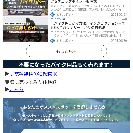
ツ＆チェックポイントも解説
屋外で使える最強のバイクカバーをまとめました！バイ
クの劣化の原因となる雨風、紫外線、砂などからバイク
を守ることはもちろん、盗難やいたずら対策にもなりま
モトスポット
2024-02-23
す。バイクカバーの選び方からオススメまでまとめまし
バイク知識
0
たので、カバーを探している人はぜひ参考にしてくださ
【バイク押しがけ方法】インジェクション車で
い。
もOK？バッテリー上がりの対処法
バイクのバッテリーが上がってエンジンがかからない時
に役立つ「押しがけ」の方法と手順を解説します。押し
がけができるバイクとできないバイクがあるので、自分
モトスポット
2024-06-30
のバイクができるのか確認しておきましょう。
もっと見る
不要になったバイク用品高く売れます！
▶︎
手数料無料の宅配買取
実際に売ってみた体験談
▶︎
こちら
あなたのオススメスポットを登録しませんか？
モトスポットでは、皆様からオススメスポットを募集しています！
全ライダーのための最高なサービス作りに、ご協力よろしくお願いいたします。