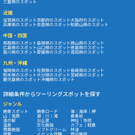
三重県のスポット
近畿
滋賀県のスポット
京都府のスポット
大阪府のスポット
兵庫県のスポット
奈良県のスポット
和歌山県のスポット
中国・四国
鳥取県のスポット
島根県のスポット
岡山県のスポット
広島県のスポット
山口県のスポット
徳島県のスポット
香川県のスポット
愛媛県のスポット
高知県のスポット
九州・沖縄
福岡県のスポット
佐賀県のスポット
長崎県のスポット
熊本県のスポット
大分県のスポット
宮崎県のスポット
鹿児島県のスポット
沖縄県のスポット
詳細条件からツーリングスポットを探す
ジャンル
絶景スポット
絶景ロード
海｜海岸｜岬
山｜高原
湖｜川｜滝
食事処
道の駅
お土産
神社｜寺院
温泉
文化施設
カフェ｜軽食
商業施設
ソフトクリーム
林道
夜景
イベント体験
宿泊施設