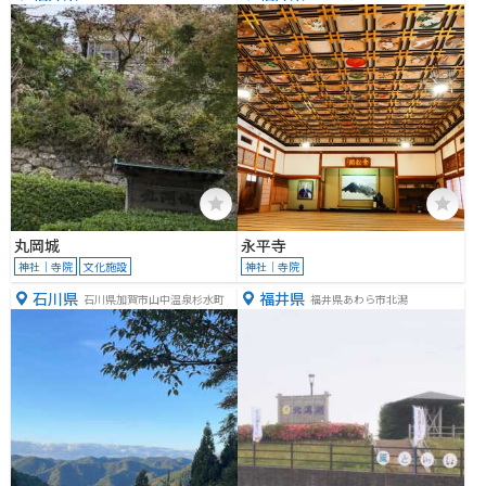
５９
−１５
丸岡城
永平寺
神社｜寺院
文化施設
神社｜寺院
石川県
福井県
石川県加賀市山中温泉杉水町
福井県あわら市北潟