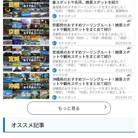
番スポットや名所、絶景スポットを紹介
島根県のおすすめツーリングルートをまとめました！
「北部」「南部」の2つのルート紹介します。島根県は、
海と山が近く、1日で全然違う景色を堪能することができ
モトスポット
2023-02-25
ます。バイクで島根県にツーリングに行く際は参考にし
ツーリング
0
てください。
京都府のおすすめツーリングルート！絶景スポ
ットや観光スポットをまとめて紹介
京都府のおすすめツーリングルートをまとめました！
「北部」「中部（郊外）」「中部（市街地）」「南部」
の4つのルート紹介します。古い町並みや神社仏閣、自然
モトスポット
2023-03-31
に囲まれた風光明媚なスポットが数多く存在し、様々な
ツーリング
0
楽しみ方ができます。バイクで京都府にツーリングに行
宮城県のおすすめツーリングルート！絶景スポ
く際は参考にしてください。
ットや観光スポットをまとめて紹介
宮城県のおすすめツーリングルートをまとめました！
「北部」「中部」「南部」の3つのルート紹介します。キ
ツネ村や広大な山や滝、湖などを歴史や自然を満喫する
モトスポット
2023-03-15
ツーリングができます。バイクで宮城県にツーリングに
ツーリング
1
行く際は参考にしてください。
沖縄県のおすすめツーリングルート！絶景スポ
ットや観光スポットをまとめて紹介
沖縄県のおすすめツーリングルートをまとめました！
「南部」「中部」「北部」の3つのルート紹介します。美
しいビーチや歴史と文化に溢れたスポットが多数あり、
モトスポット
2023-04-10
様々な楽しみ方ができます。バイクで沖縄県にツーリン
グに行く際は参考にしてください。
もっと見る
オススメ記事