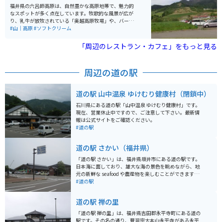
福井県の六呂師高原は、自然豊かな高原地帯で、魅力的
なスポットが多く点在しています。牧歌的な風景が広が
り、乳牛が放牧されている「奥越高原牧場」や、バーベ
キューを楽しめる「円山公園」などがあります。複数人
#山｜高原
#ソフトクリーム
で遊ぶには、乳製品作りが体験できる「ミルク工房奥越
前」が人気です。レストランもあり、ソフトクリームが
「周辺のレストラン・カフェ」をもっと見る
絶品です。六呂師高原スキーパークでは、夏季シーズン
も営業しています。夏季シーズン営業しているのはここ
だけです。 温泉施設「トロン温浴施設うらら館」では、
周辺の道の駅
保湿や美肌効果のある温泉を楽しむことができます。夜
には日本一美しい星空を観賞できるスポットとしても知
られ、星空保護区にも認定されています。アウトドアや
道の駅 山中温泉 ゆけむり健康村（閉鎖中）
自然体験を満喫できる場所として、多くの観光客に親し
まれています。アクセスは中部縦貫自動車道大野ICから
石川県にある道の駅「山中温泉 ゆけむり健康村」です。
約15分です。
現在、営業休止中ですので、ご注意して下さい。最新情
報は公式サイトをご確認ください。
#道の駅
道の駅 さかい（福井県）
「道の駅 さかい」は、福井県坂井市にある道の駅です。
日本海に面しており、雄大な海の景色を眺めながら、地
元の新鮮な seafood や農産物を楽しむことができます。
施設内には、レストラン、売店、情報コーナーなどがあ
#道の駅
り、地元の特産品や観光情報を入手できます。特に、新
鮮な魚介類を使った海鮮丼や、地元産の野菜を使った料
道の駅 禅の里
理が人気です。また、売店では、地元の銘菓や地酒、工
芸品なども販売されています。 バイクで訪れる場合、道
「道の駅 禅の里」は、福井県吉田郡永平寺町にある道の
の駅 さかいは、日本海沿岸を走る国道305号線沿いに位
駅です。その名の通り、曹洞宗大本山永平寺がある永平