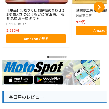
【単品】北陸づくし 煎餅詰め合わせ 2
越前夢工房 眼鏡堅麺麭 
1枚 白えび のどぐろ かに 富山 石川 福
越前夢工房
井 名産 お土産 ギフト
972円
HANENOMORI
2,580円
Amazo
Amazonで見る
谷口屋のレビュー