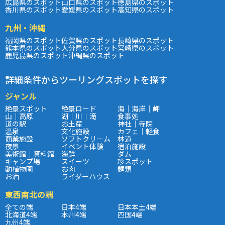
広島県のスポット
山口県のスポット
徳島県のスポット
香川県のスポット
愛媛県のスポット
高知県のスポット
九州・沖縄
福岡県のスポット
佐賀県のスポット
長崎県のスポット
熊本県のスポット
大分県のスポット
宮崎県のスポット
鹿児島県のスポット
沖縄県のスポット
詳細条件からツーリングスポットを探す
ジャンル
絶景スポット
絶景ロード
海｜海岸｜岬
山｜高原
湖｜川｜滝
食事処
道の駅
お土産
神社｜寺院
温泉
文化施設
カフェ｜軽食
商業施設
ソフトクリーム
林道
夜景
イベント体験
宿泊施設
美術館｜資料館
海鮮
ダム
キャンプ場
スイーツ
珍スポット
動植物園
お肉
麺類
お酒
ライダーハウス
東西南北の端
全ての端
日本4端
日本本土4端
北海道4端
本州4端
四国4端
九州4端