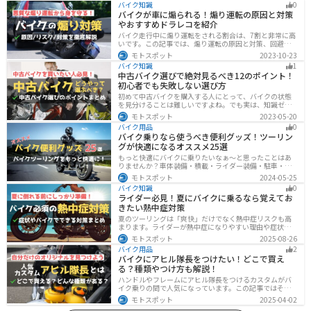
バイク知識
0
バイクが車に煽られる！煽り運転の原因と対策
やおすすめドラレコを紹介
バイク走行中に煽り運転をされる割合は、7割と非常に高
いです。この記事では、煽り運転の原因と対策、回避方
法について解説します。抑止力の高いオススメのドライ
モトスポット
2023-10-23
ブレコーダーも紹介しますので、煽り運転対策をしたい
バイク知識
1
人はぜひ参考にしてください。
中古バイク選びで絶対見るべき12のポイント！
初心者でも失敗しない選び方
初めて中古バイクを購入する人にとって、バイクの状態
を見分けることは難しいですよね。でも実は、知識ゼロ
の初心者でも「12のポイント」に注目するだけで、中古
モトスポット
2023-05-20
バイクの良し悪しを簡単に判断することができるんで
バイク用品
0
す！正しいポイントを押させて失敗しないバイク選びが
バイク乗りなら使うべき便利グッズ！ツーリン
できるようになりましょう。
グが快適になるオススメ25選
もっと快適にバイクに乗りたいなぁ〜と思ったことはあ
りませんか？車体装備・積載・ライダー装備・駐車・メ
ンテ・トラブル対応の6ジャンルで、バイクをもっと快適
モトスポット
2024-05-25
にするオススメ便利グッズを紹介します！
バイク知識
0
ライダー必見！夏にバイクに乗るなら覚えてお
きたい熱中症対策
夏のツーリングは「爽快」だけでなく熱中症リスクも高
まります。ライダーが熱中症になりやすい理由や症状、
危険性、そして安全に楽しむための対策を徹底解説。夏
モトスポット
2025-08-26
用ウェア・水分補給・休憩ポイントの工夫など、猛暑で
バイク用品
2
も快適に走るコツを紹介します。
バイクにアヒル隊長をつけたい！どこで買え
る？種類やつけ方も解説！
ハンドルやフレームにアヒル隊長をつけるカスタムがバ
イク乗りの間で人気になっています。この記事ではそん
なアヒル隊長について、どこで買えるのかどんな種類が
モトスポット
2025-04-02
あるのか、バイクに付ける際の注意点などまとめまし