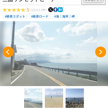
5
（口コミ1件）
#絶景スポット
#絶景ロード
#海｜海岸｜岬