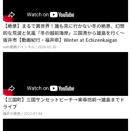
【絶景】まるで異世界！誰も見に行かない冬の絶景、幻想
的な荒波と気嵐「冬の越前海岸」三国港から雄島を行く～
坂井市【動画紀行・福井県】Winter at Echizenkaigan
web動画チャンネル / 2026-01-30
【三国町】三国サンセットビーチ→東尋坊前→雄島までド
ライブ
福井の景色 / 2022-07-08