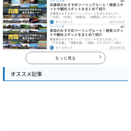
ツーリング
0
人は、参考にしてください。
兵庫県のおすすめツーリングルート！絶景スポ
ットや観光スポットをまとめて紹介
兵庫県のおすすめツーリングルートをまとめました！
「北部」「中部」「南東部」「南西部」の4つのルート紹
介します。自然豊かな山を堪能できる北部と中部、街中
モトスポット
2023-03-17
で海辺の南部と違った楽しみ方ができます。バイクで兵
ツーリング
1
庫県にツーリングに行く際は参考にしてください。
青森のおすすめツーリングルート！絶景スポッ
トや観光スポットをまとめて紹介
青森県のおすすめツーリングルートをまとめました！
「下北半島」「津軽半島」「南部」の3つのルート紹介し
ます。自然に恵まれた風光明媚な景色や歴史文化に触れ
モトスポット
2023-04-21
られる観光スポットが多くあります。バイクで青森県に
ツーリングに行く際は参考にしてください。
もっと見る
オススメ記事