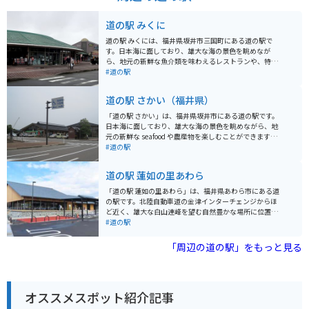
道の駅 みくに
道の駅 みくには、福井県坂井市三国町にある道の駅で
す。日本海に面しており、雄大な海の景色を眺めなが
ら、地元の新鮮な魚介類を味わえるレストランや、特産
品を販売するショップがあります。 海鮮市場では、地元
#道の駅
で獲れた新鮮な魚介類が販売されており、その場で食べ
られるイートインスペースもあります。お土産には、越
道の駅 さかい（福井県）
前がにや若狭ふぐなどの海産物加工品が人気です。ま
た、バイクで訪れる際は、日本海沿いの道路をツーリン
「道の駅 さかい」は、福井県坂井市にある道の駅です。
グするのがおすすめです。特に、道の駅 みくにから東尋
日本海に面しており、雄大な海の景色を眺めながら、地
坊にかけての海岸線は、変化に富んだ景色が楽しめ、バ
元の新鮮な seafood や農産物を楽しむことができます。
イク乗りにとって人気のスポットです。
施設内には、レストラン、売店、情報コーナーなどがあ
#道の駅
り、地元の特産品や観光情報を入手できます。特に、新
鮮な魚介類を使った海鮮丼や、地元産の野菜を使った料
道の駅 蓮如の里あわら
理が人気です。また、売店では、地元の銘菓や地酒、工
芸品なども販売されています。 バイクで訪れる場合、道
「道の駅 蓮如の里あわら」は、福井県あわら市にある道
の駅 さかいは、日本海沿岸を走る国道305号線沿いに位
の駅です。北陸自動車道の金津インターチェンジからほ
置しており、ツーリングの休憩場所としても最適です。
ど近く、雄大な白山連峰を望む自然豊かな場所に位置し
広い駐車場も完備されているので、安心してバイクを停
ています。 地元の新鮮な野菜や果物を販売する農産物直
#道の駅
めることができます。 周辺には、東尋坊や雄島など、風
売所や、あわら市の特産品である「越前あわら温泉」の
光明媚な観光スポットも点在しています。道の駅 さかい
湯を使った足湯などが人気です。 また、併設されている
「周辺の道の駅」をもっと見る
を拠点に、周辺の観光を楽しむのも良いでしょう。
「あわら歴史博物館」では、あわら市の歴史や文化につ
いて学ぶことができます。 バイクで訪れる場合は、道の
駅に隣接する公園に、バイク専用の駐車スペースがあり
ます。ツーリングの休憩場所としても最適です。 あわら
オススメスポット紹介記事
市の特産品としては、前述の「越前あわら温泉」の湯を
使ったコスメや、地元産の米粉を使ったスイーツなどが