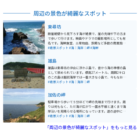
周辺の景色が綺麗なスポット
東尋坊
断崖絶壁から見下ろす海が絶景で、崖の先端や下の方ま
で歩いて行けます。映画やドラマの撮影場所としても有
名です。海鮮食堂、土産物店、旅館など多数の商業施設
もあります。遊覧船で海から眺めることも可能です。海
#絶景スポット
#海｜海岸｜岬
#海鮮
岸通りにも民宿、旅館、食堂、道の駅、景勝も多数ある
ので、周囲の観光スポットと合わせて訪れることをオス
雄島
スメします。
雄島は東尋坊の沖合に浮かぶ島で、昔から海の神様の島
として崇められています。標高27メートル、周囲2キロ
のこの島は越前海岸では一番大きな小島で、今もなおう
っそうとした自然林で覆われています。島内には大湊神
#絶景スポット
#海｜海岸｜岬
社と雄島灯台が存在しますが、それ以外の目立った人工
物はありません。島を一周する遊歩道を歩くと、日本海
加佐の岬
に浮かぶ小島の自然を堪能できます。 また、対岸の安島
地区では4月下旬から5月にかけてワカメ漁が行われてお
駐車場から歩いて５分ほどで岬の先端まで行けます。周
り、この時期になると獲れたてのワカメが天日干しさ
りは何もなく、ただ海が広がり一面水平線と遠くまで海
れ、港は磯の香りに包まれます。224mの朱塗りの橋を
岸沿いを見晴らせる場所になっています。道の途中には
渡り、78段の石段を上がるとヤブニッケイやタブの樹木
灯台があり、自然豊かな場所です。駐車場近くには喫茶
#絶景スポット
#海｜海岸｜岬
の中から、神秘と伝説に満ちた雰囲気を感じることがで
店があるので、お茶を飲んだり休憩も出来ます。
きます。
「周辺の景色が綺麗なスポット」をもっと見る