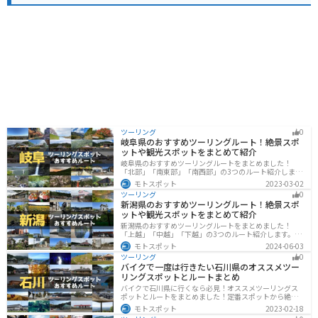
あります。道の駅でも販売しているので、お土産にいか
がでしょうか。
ツーリング
0
岐阜県のおすすめツーリングルート！絶景スポ
ットや観光スポットをまとめて紹介
岐阜県のおすすめツーリングルートをまとめました！
「北部」「南東部」「南西部」の3つのルート紹介しま
す。自然豊かな山が充実しており、山を生かした施設や
モトスポット
2023-03-02
グルメ、絶景スポットなど、自然を満喫するツーリング
ツーリング
0
ができます。バイクで岐阜県にツーリングに行く際は参
新潟県のおすすめツーリングルート！絶景スポ
考にしてください。
ットや観光スポットをまとめて紹介
新潟県のおすすめツーリングルートをまとめました！
「上越」「中越」「下越」の3つのルート紹介します。自
然豊かな山と海、グルメも充実しており、自然を満喫す
モトスポット
2024-06-03
るツーリングができます。バイクで新潟県にツーリング
ツーリング
0
に行く際は参考にしてください。
バイクで一度は行きたい石川県のオススメツー
リングスポットとルートまとめ
バイクで石川県に行くなら必見！オススメツーリングス
ポットとルートをまとめました！定番スポットから絶景
スポット、温泉、海、グルメなど様々なジャンルで楽し
モトスポット
2023-02-18
めます。バイクで石川ツーリングに行こうと思っている