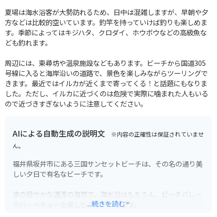
夏場は海水浴客が大勢訪れるため、日中は混雑しますが、早朝や夕
方などは比較的空いています。釣竿を持っていけば釣りも楽しめま
す。季節によってはキジハタ、クロダイ、ホウボウなどの高級魚な
ども釣れます。
周辺には、東尋坊や温泉施設などもあります。ビーチから国道305
号線に入ると海岸沿いの道路で、景色を楽しみながらツーリングで
きます。最近ではイルカが近くまで寄ってくる！と話題にもなりま
した。ただし、イルカに近づくのは危険で実際に噛まれた人もいる
ので近づきすぎないように注意してください。
AIによる自動生成の説明文
※内容の正確性は保証されていませ
ん。
福井県坂井市にある三国サンセットビーチは、その名の通り美
しい夕日で有名なビーチです。
波の穏やかな遠浅の海岸で、海水浴はもちろん、ビーチバレー
...続きを読む
やバーベキューを楽しむことができます。
夏には海の家もオープンし、多くの人で賑わいます。