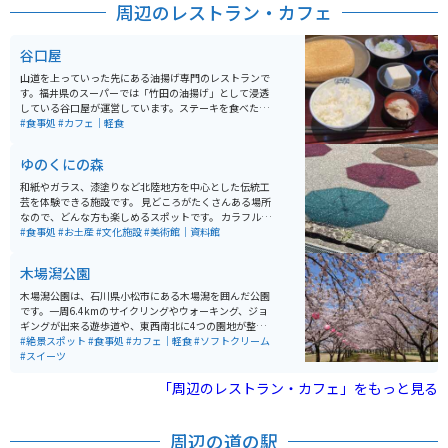
周辺のレストラン・カフェ
谷口屋
山道を上っていった先にある油揚げ専門のレストランで
す。福井県のスーパーでは「竹田の油揚げ」として浸透
している谷口屋が運営しています。ステーキを食べたの
と同じくらいの満足感を得られる油揚げをいただけま
#食事処
#カフェ｜軽食
す。休日や連休の時はとても混み、待ち時間も長いの
で、ピークを外した訪問がオススメです。
ゆのくにの森
和紙やガラス、漆塗りなど北陸地方を中心とした伝統工
芸を体験できる施設です。 見どころがたくさんある場所
なので、どんな方も楽しめるスポットです。 カラフルな
傘や窓の格子につけられた風車など写真映えするところ
#食事処
#お土産
#文化施設
#美術館｜資料館
もたくさんあるので、綺麗な写真を撮りたい人にもオス
スメです。
木場潟公園
木場潟公園は、石川県小松市にある木場潟を囲んだ公園
です。一周6.4kmのサイクリングやウォーキング、ジョ
ギングが出来る遊歩道や、東西南北に4つの園地が整備
されています。東園地には足湯やカフェ、ドッグランな
#絶景スポット
#食事処
#カフェ｜軽食
#ソフトクリーム
どもあります。季節によっては、カヌーやゲートゴルフ
#スイーツ
を楽しめたり、お花見客で賑わいます。
「周辺のレストラン・カフェ」をもっと見る
周辺の道の駅