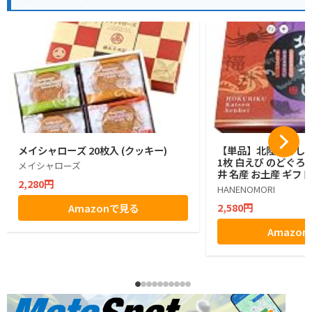
メイシャローズ 20枚入 (クッキー)
【単品】北陸づくし 
1枚 白えび のどぐろ 
メイシャローズ
井 名産 お土産 ギフト
2,280円
HANENOMORI
2,580円
Amazonで見る
Amazo