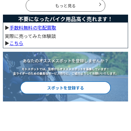
た。アヒル隊長でオリジナルカスタムをしたい人は参考
にしてください。
もっと見る
不要になったバイク用品高く売れます！
▶︎
手数料無料の宅配買取
実際に売ってみた体験談
▶︎
こちら
あなたのオススメスポットを登録しませんか？
モトスポットでは、皆様からオススメスポットを募集しています！
全ライダーのための最高なサービス作りに、ご協力よろしくお願いいたします。
スポットを登録する