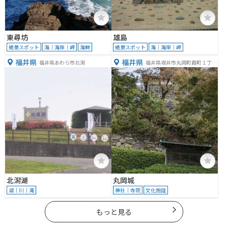
東尋坊
雄島
絶景スポット
海｜海岸｜岬
海鮮
絶景スポット
海｜海岸｜岬
福井県
福井県
福井県あわら市北潟
福井県坂井市丸岡町霞町１丁目
５９
北潟湖
丸岡城
湖｜川｜滝
神社｜寺院
文化施設
もっと見る