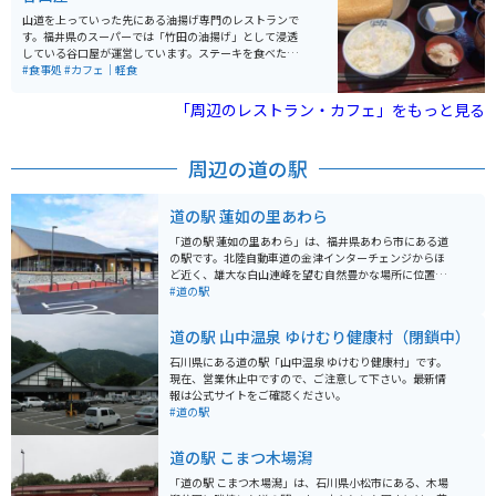
山道を上っていった先にある油揚げ専門のレストランで
す。福井県のスーパーでは「竹田の油揚げ」として浸透
している谷口屋が運営しています。ステーキを食べたの
と同じくらいの満足感を得られる油揚げをいただけま
#食事処
#カフェ｜軽食
す。休日や連休の時はとても混み、待ち時間も長いの
で、ピークを外した訪問がオススメです。
「周辺のレストラン・カフェ」をもっと見る
周辺の道の駅
道の駅 蓮如の里あわら
「道の駅 蓮如の里あわら」は、福井県あわら市にある道
の駅です。北陸自動車道の金津インターチェンジからほ
ど近く、雄大な白山連峰を望む自然豊かな場所に位置し
ています。 地元の新鮮な野菜や果物を販売する農産物直
#道の駅
売所や、あわら市の特産品である「越前あわら温泉」の
湯を使った足湯などが人気です。 また、併設されている
道の駅 山中温泉 ゆけむり健康村（閉鎖中）
「あわら歴史博物館」では、あわら市の歴史や文化につ
いて学ぶことができます。 バイクで訪れる場合は、道の
石川県にある道の駅「山中温泉 ゆけむり健康村」です。
駅に隣接する公園に、バイク専用の駐車スペースがあり
現在、営業休止中ですので、ご注意して下さい。最新情
ます。ツーリングの休憩場所としても最適です。 あわら
報は公式サイトをご確認ください。
市の特産品としては、前述の「越前あわら温泉」の湯を
#道の駅
使ったコスメや、地元産の米粉を使ったスイーツなどが
あります。道の駅でも販売しているので、お土産にいか
道の駅 こまつ木場潟
がでしょうか。
「道の駅 こまつ木場潟」は、石川県小松市にある、木場