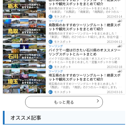
ットや観光スポットをまとめて紹介
栃木県のおすすめツーリングルートをまとめました！
「北東部」「北西部」「南東部」「南西部」の4つのルー
ト紹介します。日本を代表する神社や広大な山や滝、湖
モトスポット
2023-03-14
などを歴史や自然を満喫するツーリングができます。バ
ツーリング
0
イクで栃木県にツーリングに行く際は参考にしてくださ
鳥取県のおすすめツーリングルート！絶景スポ
い。
ットや観光スポットをまとめて紹介
鳥取県のおすすめツーリングルートをまとめました！
「東部」「西部」の2つのルート紹介します。砂丘や温泉
地、歴史ある城跡など魅力溢れるスポットが多数あるの
モトスポット
2023-04-12
で楽しめます。バイクで鳥取県にツーリングに行く際は
ツーリング
0
参考にしてください。
バイクで一度は行きたい石川県のオススメツー
リングスポットとルートまとめ
バイクで石川県に行くなら必見！オススメツーリングス
ポットとルートをまとめました！定番スポットから絶景
スポット、温泉、海、グルメなど様々なジャンルで楽し
モトスポット
2023-02-18
めます。バイクで石川ツーリングに行こうと思っている
ツーリング
0
人は、参考にしてください。
埼玉県のおすすめツーリングルート！絶景スポ
ットや観光スポットをまとめて紹介
埼玉県のおすすめツーリングルートをまとめました！
「西部」「北部」「南部」の3つのルート紹介します。自
然豊かな西側と街中の東側で違った楽しみ方ができま
モトスポット
2023-03-16
す。バイクで埼玉県にツーリングに行く際は参考にして
ください。
もっと見る
オススメ記事