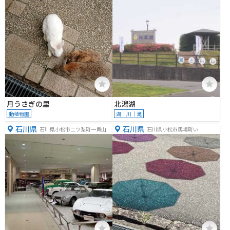
月うさぎの里
北潟湖
動植物園
湖｜川｜滝
石川県
石川県
石川県小松市二ツ梨町一貫山４
石川県小松市馬場町い
０