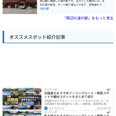
潟公園に隣接した道の駅です。 広々とした園内には、芝
生広場や遊具、ボート乗り場などがあり、家族連れで一
日中楽しむことができます。 春には桜の名所としても知
#道の駅
られており、多くの花見客で賑わいます。 道の駅には、
地元の新鮮な野菜や果物を販売する農産物直売所や、小
「周辺の道の駅」をもっと見る
松うどんや塩焼きそばなどのご当地グルメが味わえるレ
ストランがあります。 また、レンタサイクルも用意され
ているので、木場潟公園内をサイクリングすることもお
すすめです。 バイクで訪れる場合は、道の駅に隣接する
オススメスポット紹介記事
駐車場にバイク専用の駐車スペースがあります。 木場潟
公園は一周約4kmの周遊道路があり、景色を楽しみなが
らのんびり走ることができます。 道の駅 こまつ木場潟
は、自然と触れ合いながら、地元の美味しいものを楽し
める場所です。
ツーリング
0
淡路島のおすすめツーリングルート！絶景スポ
ットや観光スポットをまとめて紹介
淡路島のおすすめツーリングルートをまとめました！北
淡路海岸や南淡路海岸など美しい海岸線、国営明石海峡
公園や淡路夢舞台など、自然とアートが融合した施設も
モトスポット
2023-04-24
多数あります。バイクで淡路島にツーリングに行く際は
ツーリング
0
参考にしてください。
栃木県のおすすめツーリングルート！絶景スポ