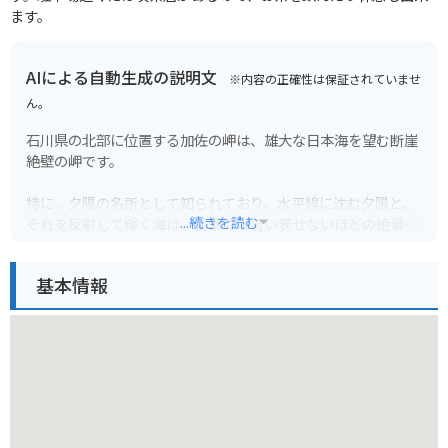
ます。
AIによる自動生成の説明文
※内容の正確性は保証されていませ
ん。
石川県の北部に位置する加佐の岬は、雄大な日本海を望む断崖
絶壁の岬です。
特に、夕陽の名所として知られており、水平線に沈む夕陽と、
...続きを読む
それを反射して輝く海は、言葉では言い表せないほどの絶景で
す。岬には、駐車場、トイレ、展望台が整備されており、ゆっ
くりと景色を楽しむことができます。
基本情報
バイクで訪れる場合、日本海沿岸を走る「のと里山海道」は、
景色も良くおすすめです。風が強い日が多いので、走行には注
意が必要です。また、周辺には飲食施設が少ないため、事前に
準備しておくことをおすすめします。