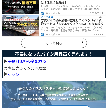
は？注意点も解説！
引っ越しでバイクを運ぶ4つの方法を、メリット・デメリ
ットとともに解説。自走・自分で運ぶ・引っ越し業者・
バイク専門業者の選び方や輸送時の注意点、駐輪場所の
モトスポット
2026-07-24
確保、住所変更など必要な手続きも紹介します。
バイク知識
1
写真だけで複数業者が査定してくれるバイク買
取サービス「カチエックス(KATIX)」を徹底解説
楽に高くバイクを売りたい人必見！カチエックス(KATIX)
はネット完結型で電話も不要なバイク買取サービスで
す。バイク情報と写真を登録するだけで、複数のバイク
モトスポット
2024-09-04
業者がオークション形式で価格を競い合ってくれるの
で、何もせず最高値でバイクを売ることができます。
もっと見る
不要になったバイク用品高く売れます！
▶︎
手数料無料の宅配買取
実際に売ってみた体験談
▶︎
こちら
あなたのオススメスポットを登録しませんか？
モトスポットでは、皆様からオススメスポットを募集しています！
全ライダーのための最高なサービス作りに、ご協力よろしくお願いいたします。