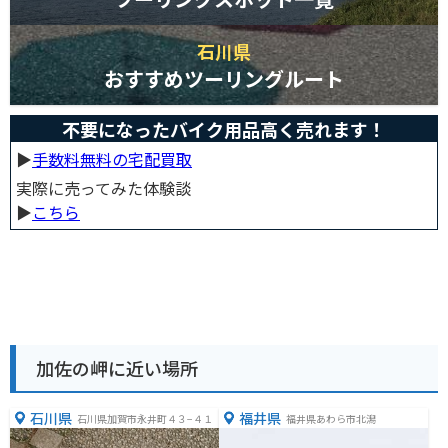
石川県
おすすめツーリングルート
不要になったバイク用品高く売れます！
▶︎
手数料無料の宅配買取
実際に売ってみた体験談
▶︎
こちら
加佐の岬に近い場所
石川県
福井県
石川県加賀市永井町４３−４１
福井県あわら市北潟