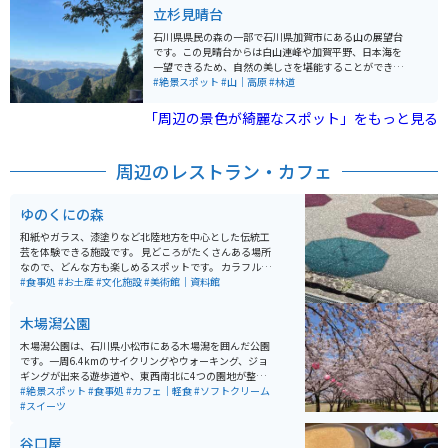
ら川辺までは階段が整備してあり、お子様も安心して川
立杉見晴台
の近くまでいけます。 滝の近くまでは石の多い足元を歩
くことになりますので、小さなお子様やお年寄りには注
石川県県民の森の一部で石川県加賀市にある山の展望台
意が必要になります。オススメはやはり桜が満開の4月に
です。この見晴台からは白山連峰や加賀平野、日本海を
なりますが、それ以外の季節でも滝と川の風景とせせら
一望できるため、自然の美しさを堪能することができま
ぎの音によりいつでもリフレッシュできます。
す。特に紅葉の時期にはその景観がさらに際立ち、ハイ
#絶景スポット
#山｜高原
#林道
キングをする人や写真家が訪れます。 立杉見晴台へは山
道を通ってアクセスするため、バイクでツーリングを楽
「周辺の景色が綺麗なスポット」をもっと見る
しみながら自然を感じることができるスポットです。山
道を下ると雰囲気の良いパン屋やカフェもあるのでそれ
も楽しみの一つです。
周辺のレストラン・カフェ
ゆのくにの森
和紙やガラス、漆塗りなど北陸地方を中心とした伝統工
芸を体験できる施設です。 見どころがたくさんある場所
なので、どんな方も楽しめるスポットです。 カラフルな
傘や窓の格子につけられた風車など写真映えするところ
#食事処
#お土産
#文化施設
#美術館｜資料館
もたくさんあるので、綺麗な写真を撮りたい人にもオス
スメです。
木場潟公園
木場潟公園は、石川県小松市にある木場潟を囲んだ公園
です。一周6.4kmのサイクリングやウォーキング、ジョ
ギングが出来る遊歩道や、東西南北に4つの園地が整備
されています。東園地には足湯やカフェ、ドッグランな
#絶景スポット
#食事処
#カフェ｜軽食
#ソフトクリーム
どもあります。季節によっては、カヌーやゲートゴルフ
#スイーツ
を楽しめたり、お花見客で賑わいます。
谷口屋