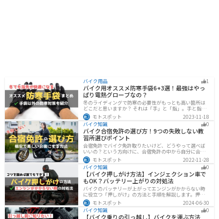
バイク用品
1
バイク用オススメ防寒手袋6+3選！最強はやっ
ぱり電熱グローブなの？
冬のライディングで防寒の必要性がもっとも高い箇所は
どこだと思いますか？ それは「手」と「指」。手と指が
冷えてしまうと、防寒ジャケットをいくら着込んでも寒
モトスポット
2023-11-18
さから逃れることはできません。そんな防寒の要となる
バイク知識
0
オススメ防寒手袋を紹介します。
バイク合宿免許の選び方！9つの失敗しない教
習所選びポイント
合宿免許でバイク免許取りたいけど、どうやって選べば
いいの？という方向けに、合宿免許の中から自分に合っ
た教習所を選ぶ方法をまとめました。押さえるべきポイ
モトスポット
2022-11-28
ントは9つです。料金をできるだけ抑えたり、旅行も兼ね
バイク知識
0
て楽しみたい人必見です！
【バイク押しがけ方法】インジェクション車で
もOK？バッテリー上がりの対処法
バイクのバッテリーが上がってエンジンがかからない時
に役立つ「押しがけ」の方法と手順を解説します。押し
がけができるバイクとできないバイクがあるので、自分
モトスポット
2024-06-30
のバイクができるのか確認しておきましょう。
バイク知識
0
【バイク乗りの引っ越し】バイクを運ぶ方法