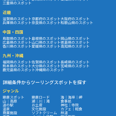
三重県のスポット
近畿
滋賀県のスポット
京都府のスポット
大阪府のスポット
兵庫県のスポット
奈良県のスポット
和歌山県のスポット
中国・四国
鳥取県のスポット
島根県のスポット
岡山県のスポット
広島県のスポット
山口県のスポット
徳島県のスポット
香川県のスポット
愛媛県のスポット
高知県のスポット
九州・沖縄
福岡県のスポット
佐賀県のスポット
長崎県のスポット
熊本県のスポット
大分県のスポット
宮崎県のスポット
鹿児島県のスポット
沖縄県のスポット
詳細条件からツーリングスポットを探す
ジャンル
絶景スポット
絶景ロード
海｜海岸｜岬
山｜高原
湖｜川｜滝
食事処
道の駅
お土産
神社｜寺院
温泉
文化施設
カフェ｜軽食
商業施設
ソフトクリーム
林道