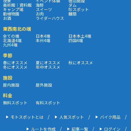
夜景
イベント体験
宿泊施設
美術館｜資料館
海鮮
ダム
キャンプ場
スイーツ
珍スポット
動植物園
お肉
麺類
お酒
ライダーハウス
東西南北の端
全ての端
日本4端
日本本土4端
北海道4端
本州4端
四国4端
九州4端
季節
春にオススメ
夏にオススメ
秋にオススメ
冬にオススメ
年中オススメ
施設
屋内施設
屋外施設
料金
無料スポット
有料スポット
モトスポットとは
人気スポット
バイク用品
ルートを作成
記事一覧
ログイン