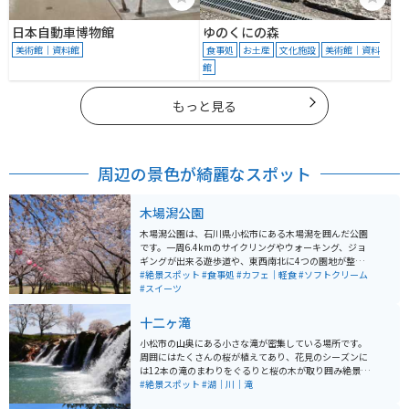
日本自動車博物館
ゆのくにの森
美術館｜資料館
食事処
お土産
文化施設
美術館｜資料
館
もっと見る
周辺の景色が綺麗なスポット
木場潟公園
木場潟公園は、石川県小松市にある木場潟を囲んだ公園
です。一周6.4kmのサイクリングやウォーキング、ジョ
ギングが出来る遊歩道や、東西南北に4つの園地が整備
されています。東園地には足湯やカフェ、ドッグランな
#絶景スポット
#食事処
#カフェ｜軽食
#ソフトクリーム
どもあります。季節によっては、カヌーやゲートゴルフ
#スイーツ
を楽しめたり、お花見客で賑わいます。
十二ヶ滝
小松市の山奥にある小さな滝が密集している場所です。
周囲にはたくさんの桜が植えてあり、花見のシーズンに
は12本の滝のまわりをぐるりと桜の木が取り囲み絶景と
なります。すぐ隣に広めの駐車場があるので、車やバイ
#絶景スポット
#湖｜川｜滝
クの方も安心して訪れることができます。また、道路か