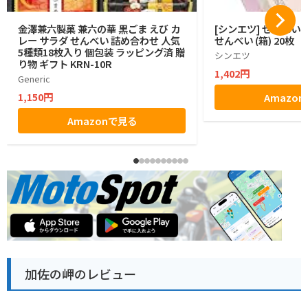
金澤兼六製菓 兼六の華 黒ごま えび カ
[シンエツ] せんべい
レー サラダ せんべい 詰め合わせ 人気
せんべい (箱) 20枚
5種類18枚入り 個包装 ラッピング済 贈
シンエツ
り物 ギフト KRN-10R
1,402円
Generic
1,150円
Amazo
Amazonで見る
加佐の岬のレビュー