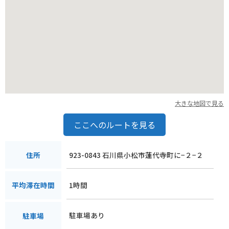
木場潟公園は一周約4kmの周遊道路があり、景色を楽しみなが
らのんびり走ることができます。
道の駅 こまつ木場潟は、自然と触れ合いながら、地元の美味し
いものを楽しめる場所です。
大きな地図で見る
ここへのルートを見る
923-0843 石川県小松市蓮代寺町に−２−２
住所
1時間
平均滞在時間
駐車場あり
駐車場