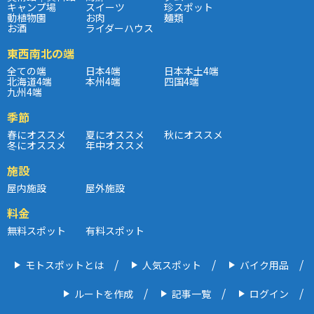
キャンプ場
スイーツ
珍スポット
動植物園
お肉
麺類
お酒
ライダーハウス
東西南北の端
全ての端
日本4端
日本本土4端
北海道4端
本州4端
四国4端
九州4端
季節
春にオススメ
夏にオススメ
秋にオススメ
冬にオススメ
年中オススメ
施設
屋内施設
屋外施設
料金
無料スポット
有料スポット
モトスポットとは
人気スポット
バイク用品
ルートを作成
記事一覧
ログイン