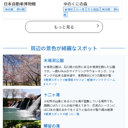
日本自動車博物館
ゆのくにの森
美術館｜資料館
食事処
お土産
文化施設
美術館｜資料
館
もっと見る
周辺の景色が綺麗なスポット
木場潟公園
木場潟公園は、石川県小松市にある木場潟を囲んだ公園
です。一周6.4kmのサイクリングやウォーキング、ジョ
ギングが出来る遊歩道や、東西南北に4つの園地が整備
されています。東園地には足湯やカフェ、ドッグランな
#絶景スポット
#食事処
#カフェ｜軽食
#ソフトクリーム
どもあります。季節によっては、カヌーやゲートゴルフ
#スイーツ
を楽しめたり、お花見客で賑わいます。
十二ヶ滝
小松市の山奥にある小さな滝が密集している場所です。
周囲にはたくさんの桜が植えてあり、花見のシーズンに
は12本の滝のまわりをぐるりと桜の木が取り囲み絶景と
なります。すぐ隣に広めの駐車場があるので、車やバイ
#絶景スポット
#湖｜川｜滝
クの方も安心して訪れることができます。また、道路か
ら川辺までは階段が整備してあり、お子様も安心して川
鱒留の滝
の近くまでいけます。 滝の近くまでは石の多い足元を歩