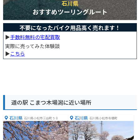
石川県
おすすめツーリングルート
不要になったバイク用品高く売れます！
▶︎
手数料無料の宅配買取
実際に売ってみた体験談
▶︎
こちら
道の駅 こまつ木場潟に近い場所
石川県
石川県
石川県小松市三谷町５８
石川県小松市布橋町