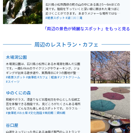
くことになりますので、小さなお子様やお年寄りには注
石川県小松市西俣の町の山の中にある高さ5～6mほどの
意が必要になります。オススメはやはり桜が満開の4月に
滝です。階段を下っていくと深い緑に囲まれた滝つぼに
なりますが、それ以外の季節でも滝と川の風景とせせら
近づくことができます。 あまりメジャーな場所ではない
ぎの音によりいつでもリフレッシュできます。
のか、ほとんど人はいないので、存分に自分だけの時間
#絶景スポット
#湖｜川｜滝
を過ごすことができます。 駐車場もありますが狭いで
す。バイクなら問題なく駐車できます。
「周辺の景色が綺麗なスポット」をもっと見る
周辺のレストラン・カフェ
木場潟公園
木場潟公園は、石川県小松市にある木場潟を囲んだ公園
です。一周6.4kmのサイクリングやウォーキング、ジョ
ギングが出来る遊歩道や、東西南北に4つの園地が整備
されています。東園地には足湯やカフェ、ドッグランな
#絶景スポット
#食事処
#カフェ｜軽食
#ソフトクリーム
どもあります。季節によっては、カヌーやゲートゴルフ
#スイーツ
を楽しめたり、お花見客で賑わいます。
ゆのくにの森
和紙やガラス、漆塗りなど北陸地方を中心とした伝統工
芸を体験できる施設です。 見どころがたくさんある場所
なので、どんな方も楽しめるスポットです。 カラフルな
傘や窓の格子につけられた風車など写真映えするところ
#食事処
#お土産
#文化施設
#美術館｜資料館
もたくさんあるので、綺麗な写真を撮りたい人にもオス
スメです。
谷口屋
山道を上っていった先にある油揚げ専門のレストランで