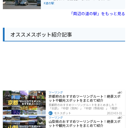
る絶景ルートとしても知られています。 周辺には、白山
地元産の米粉を使ったパンやスイーツが人気で、お土産
#道の駅
登山やハイキングの拠点となる白山国立公園、白山信仰
にもおすすめです。また、併設されているレストランで
の霊峰「白山」を御神体とする白山比咩神社など、観光
は、地元の食材を使った料理を楽しむことができます。
「周辺の道の駅」をもっと見る
スポットも充実しています。道の駅 めぐみ白山は、自然
バイクで訪れる場合、道の駅には広い駐車場が完備され
と文化に触れながら、ゆったりと過ごせる場所です。
ているので安心です。周辺には、九谷焼の里として知ら
れる「九谷陶芸村」や、自然豊かな「手取峡谷」など、
観光スポットも点在しています。ツーリングの休憩場所
オススメスポット紹介記事
としても最適です。
ツーリング
0
京都府のおすすめツーリングルート！絶景スポ
ットや観光スポットをまとめて紹介
京都府のおすすめツーリングルートをまとめました！
「北部」「中部（郊外）」「中部（市街地）」「南部」
の4つのルート紹介します。古い町並みや神社仏閣、自然
モトスポット
2023-03-31
に囲まれた風光明媚なスポットが数多く存在し、様々な
ツーリング
0
楽しみ方ができます。バイクで京都府にツーリングに行
山梨県のおすすめツーリングルート！絶景スポ
く際は参考にしてください。
ットや観光スポットをまとめて紹介