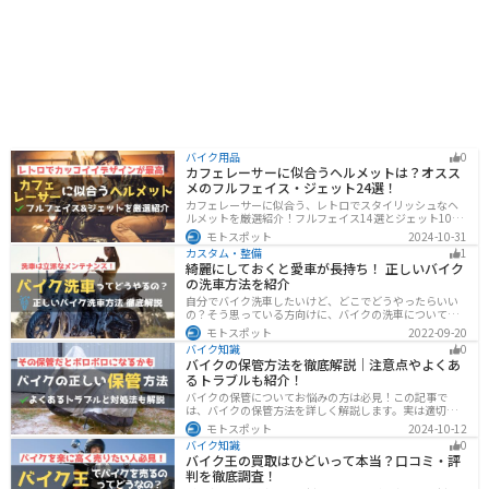
バイク用品
0
カフェレーサーに似合うヘルメットは？オスス
メのフルフェイス・ジェット24選！
カフェレーサーに似合う、レトロでスタイリッシュなヘ
ルメットを厳選紹介！フルフェイス14選とジェット10選
の多彩なラインナップで、安全性とデザインの両立を実
モトスポット
2024-10-31
現。こだわりのヘルメットで、あなたのライダーズライ
カスタム・整備
1
フをより魅力的にアップグレードしましょう！
綺麗にしておくと愛車が長持ち！ 正しいバイク
の洗車方法を紹介
自分でバイク洗車したいけど、どこでどうやったらいい
の？そう思っている方向けに、バイクの洗車について徹
底的にまとめました。バイク洗車ができる場所から洗車
モトスポット
2022-09-20
手順まで全て解説します。正しい洗車方法は身につける
バイク知識
0
ことでバイクのメンテナンスにもなります。
バイクの保管方法を徹底解説｜注意点やよくあ
るトラブルも紹介！
バイクの保管についてお悩みの方は必見！この記事で
は、バイクの保管方法を詳しく解説します。実は適切に
保管しなければ、バイクの状態を悪化させる恐れがあり
モトスポット
2024-10-12
ます。記事を参考にすれば、バイクを状態良く長持ちさ
バイク知識
0
せることが可能です。
バイク王の買取はひどいって本当？口コミ・評
判を徹底調査！