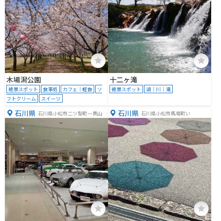
木場潟公園
十二ヶ滝
絶景スポット
食事処
カフェ｜軽食
ソ
絶景スポット
湖｜川｜滝
フトクリーム
スイーツ
石川県
石川県
石川県小松市二ツ梨町一貫山４
石川県小松市馬場町い
０