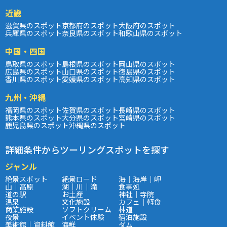
近畿
滋賀県のスポット
京都府のスポット
大阪府のスポット
兵庫県のスポット
奈良県のスポット
和歌山県のスポット
中国・四国
鳥取県のスポット
島根県のスポット
岡山県のスポット
広島県のスポット
山口県のスポット
徳島県のスポット
香川県のスポット
愛媛県のスポット
高知県のスポット
九州・沖縄
福岡県のスポット
佐賀県のスポット
長崎県のスポット
熊本県のスポット
大分県のスポット
宮崎県のスポット
鹿児島県のスポット
沖縄県のスポット
詳細条件からツーリングスポットを探す
ジャンル
絶景スポット
絶景ロード
海｜海岸｜岬
山｜高原
湖｜川｜滝
食事処
道の駅
お土産
神社｜寺院
温泉
文化施設
カフェ｜軽食
商業施設
ソフトクリーム
林道
夜景
イベント体験
宿泊施設
美術館｜資料館
海鮮
ダム