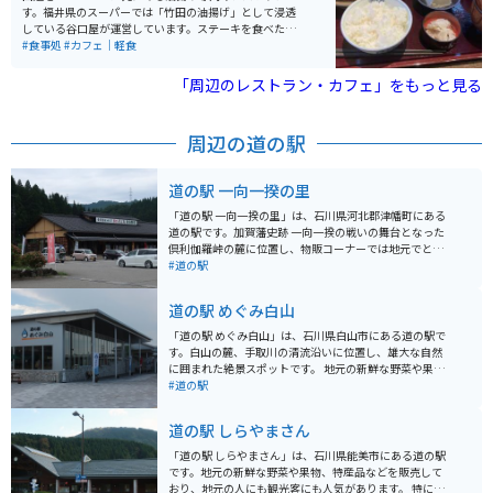
す。福井県のスーパーでは「竹田の油揚げ」として浸透
している谷口屋が運営しています。ステーキを食べたの
と同じくらいの満足感を得られる油揚げをいただけま
#食事処
#カフェ｜軽食
す。休日や連休の時はとても混み、待ち時間も長いの
で、ピークを外した訪問がオススメです。
「周辺のレストラン・カフェ」をもっと見る
周辺の道の駅
道の駅 一向一揆の里
「道の駅 一向一揆の里」は、石川県河北郡津幡町にある
道の駅です。加賀藩史跡 一向一揆の戦いの舞台となった
倶利伽羅峠の麓に位置し、物販コーナーでは地元でとれ
た新鮮な野菜や特産品を販売しています。 レストランで
#道の駅
は、地元産の食材を使った料理や、加賀百万石の伝統を
感じさせるメニューが楽しめます。 バイクで訪れる場
道の駅 めぐみ白山
合、道の駅には広い駐車場が完備されているので安心で
す。倶利伽羅峠はワインディングロードとしても人気が
「道の駅 めぐみ白山」は、石川県白山市にある道の駅で
あり、周辺には「倶利伽羅不動寺」などの観光スポット
す。白山の麓、手取川の清流沿いに位置し、雄大な自然
も点在しているので、ツーリングの拠点としても最適で
に囲まれた絶景スポットです。 地元の新鮮な野菜や果物
す。 特産品としては、霊峰白山の伏流水を使った「菊
をはじめ、白山麓の特産品を販売する直売所は、お土産
#道の駅
姫」や「天狗舞」などの地酒や、地元産の食材を使った
探しに最適です。レストランでは、地元食材をふんだん
和菓子などが人気です。道の駅で販売されているので、
に使った郷土料理や、白山麓のブランド米「はくさんひ
道の駅 しらやまさん
旅の思い出にいかがでしょうか。
め」を使った料理が楽しめます。 バイクで訪れる際は、
道の駅から白山白川郷ホワイトロードの入り口まで約30
「道の駅 しらやまさん」は、石川県能美市にある道の駅
分とアクセスが良く、ツーリングの拠点としてもおすす
です。地元の新鮮な野菜や果物、特産品などを販売して
めです。白山スーパー林道は、期間限定で通行可能とな
おり、地元の人にも観光客にも人気があります。 特に、