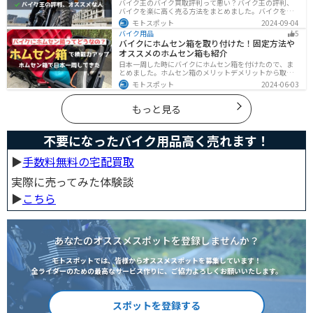
バイク王のバイク買取評判って悪い？バイク王の評判、
バイクを楽に高く売る方法をまとめました。バイクを売
却しようと考えている方は、是非参考にしてください。
モトスポット
2024-09-04
バイク用品
5
バイクにホムセン箱を取り付けた！固定方法や
オススメのホムセン箱も紹介
日本一周した時にバイクにホムセン箱を付けたので、ま
とめました。ホムセン箱のメリットデメリットから取り
付け方法、実際につけてどううだったのか、オススメの
モトスポット
2024-06-03
ホムセン箱まで全て解説します。バイクにホムセン箱を
付けたいと思っている人はぜひ参考にしてください。
もっと見る
不要になったバイク用品高く売れます！
▶︎
手数料無料の宅配買取
実際に売ってみた体験談
▶︎
こちら
あなたのオススメスポットを登録しませんか？
モトスポットでは、皆様からオススメスポットを募集しています！
全ライダーのための最高なサービス作りに、ご協力よろしくお願いいたします。
スポットを登録する