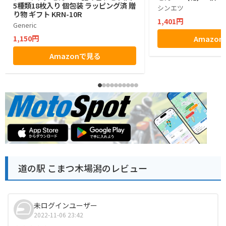
5種類18枚入り 個包装 ラッピング済 贈
シンエツ
り物 ギフト KRN-10R
1,401円
Generic
1,150円
Amazo
Amazonで見る
道の駅 こまつ木場潟のレビュー
未ログインユーザー
2022-11-06 23:42