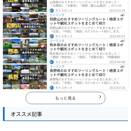
山梨県のおすすめツーリングルートをまとめました！
「北西部」「北東部」「南部（富士山周辺）」の3つのル
ート紹介します。富士山を中心に自然豊かな景色や食事
モトスポット
2023-03-24
を楽しめるスポットが多数あります。バイクで山梨県に
ツーリング
0
ツーリングに行く際は参考にしてください。
和歌山のおすすめツーリングルート！絶景スポ
ットや観光スポットをまとめて紹介
和歌山県のおすすめツーリングルートをまとめました！
「北部」「中部」「南部」の3つのルート紹介します。海
と山に囲まれた自然豊かなエリアが広がり、様々な楽し
モトスポット
2023-04-03
み方ができます。バイクで和歌山県にツーリングに行く
ツーリング
0
際は参考にしてください。
熊本県のおすすめツーリングルート！絶景スポ
ットや観光スポットをまとめて紹介
熊本県のおすすめツーリングルートをまとめました！
「西部（市街地）」「南部」「阿蘇北部」「阿蘇南部」
の4つのルート紹介します。阿蘇山や天草諸島をはじめと
モトスポット
2023-04-08
した豊かな自然や、熊本城や水前寺成趣園など歴史ある
ツーリング
0
観光スポットが多数あり、様々な楽しみ方ができます。
長野県のおすすめツーリングルート！絶景スポ
バイクで熊本県にツーリングに行く際は参考にしてくだ
ットや観光スポットをまとめて紹介
さい。
長野県のおすすめツーリングルートをまとめました！
「北部」「中部」「南部」の3つのルート紹介します。諏
訪湖やビーナスラインのような全国でも有名なツーリン
モトスポット
2023-03-26
グスポットが多数あります。バイクで長野県にツーリン
グに行く際は参考にしてください。
もっと見る
オススメ記事