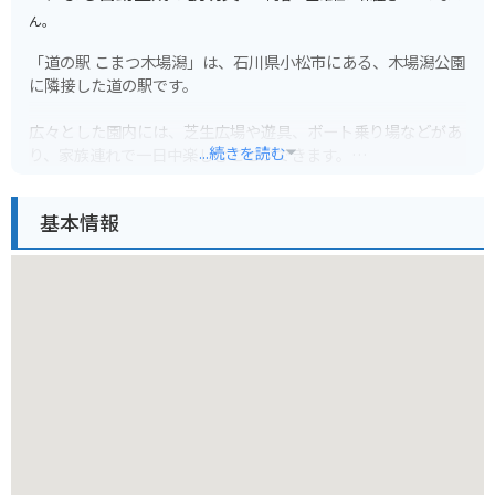
ん。
「道の駅 こまつ木場潟」は、石川県小松市にある、木場潟公園
に隣接した道の駅です。
広々とした園内には、芝生広場や遊具、ボート乗り場などがあ
...続きを読む
り、家族連れで一日中楽しむことができます。
春には桜の名所としても知られており、多くの花見客で賑わい
基本情報
ます。
道の駅には、地元の新鮮な野菜や果物を販売する農産物直売所
や、小松うどんや塩焼きそばなどのご当地グルメが味わえるレ
ストランがあります。
また、レンタサイクルも用意されているので、木場潟公園内を
サイクリングすることもおすすめです。
バイクで訪れる場合は、道の駅に隣接する駐車場にバイク専用
の駐車スペースがあります。