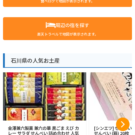
食べログで地図が表示されます。
周辺の宿を探す
楽天トラベルで地図が表示されます。
石川県の人気お土産
金澤兼六製菓 兼六の華 黒ごま えび カ
[シンエツ] せんべい
レー サラダ せんべい 詰め合わせ 人気
せんべい (箱) 20枚