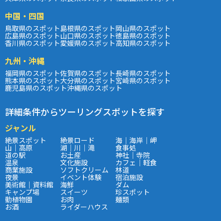
中国・四国
鳥取県のスポット
島根県のスポット
岡山県のスポット
広島県のスポット
山口県のスポット
徳島県のスポット
香川県のスポット
愛媛県のスポット
高知県のスポット
九州・沖縄
福岡県のスポット
佐賀県のスポット
長崎県のスポット
熊本県のスポット
大分県のスポット
宮崎県のスポット
鹿児島県のスポット
沖縄県のスポット
詳細条件からツーリングスポットを探す
ジャンル
絶景スポット
絶景ロード
海｜海岸｜岬
山｜高原
湖｜川｜滝
食事処
道の駅
お土産
神社｜寺院
温泉
文化施設
カフェ｜軽食
商業施設
ソフトクリーム
林道
夜景
イベント体験
宿泊施設
美術館｜資料館
海鮮
ダム
キャンプ場
スイーツ
珍スポット
動植物園
お肉
麺類
お酒
ライダーハウス