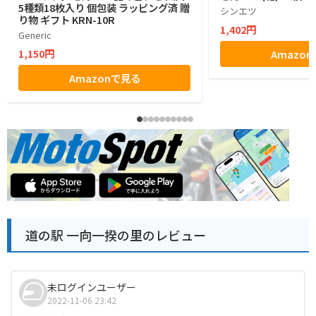
5種類18枚入り 個包装 ラッピング済 贈
シンエツ
り物 ギフト KRN-10R
1,402円
Generic
1,150円
Amazo
Amazonで見る
道の駅 一向一揆の里のレビュー
未ログインユーザー
2022-11-06 23:42