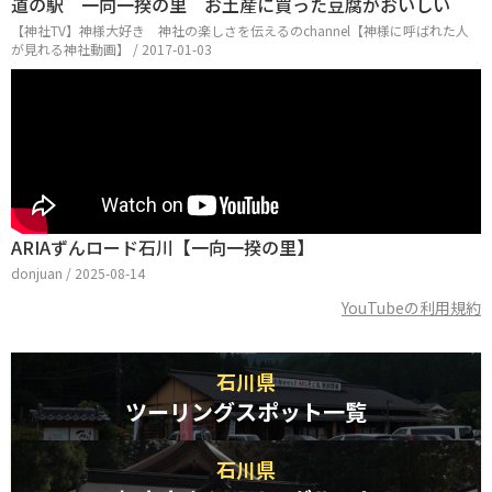
道の駅 一向一揆の里 お土産に買った豆腐がおいしい
【神社TV】神様大好き 神社の楽しさを伝えるのchannel【神様に呼ばれた人
が見れる神社動画】 / 2017-01-03
ARIAずんロード石川【一向一揆の里】
donjuan / 2025-08-14
YouTubeの利用規約
石川県
ツーリングスポット一覧
石川県