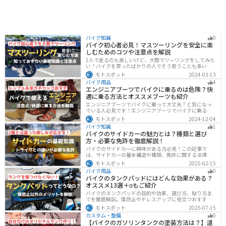
バイク知識
0
バイク初心者必見！マスツーリングを安全に楽
しむためのコツや注意点を解説
1人で走るのも楽しいけど、大勢でツーリングをしてみた
い！バイクを買ったばかりの人でそう思うことも多いで
しょう。他の人と一緒に走るマスツーリングはとても楽
モトスポット
2024-03-13
しいですが、安全に楽しむために確認すべきことや注意
バイク用品
4
点などたくさんあります。1人で走る時とは違った難しさ
エンジニアブーツでバイクに乗るのは危険？快
もあるので、しっかりと確認しておきましょう。
適に乗る方法とオススメブーツも紹介
エンジニアブーツでバイクに乗って大丈夫？と気になっ
ている人必見です！エンジニアブーツでバイクに乗るメ
リットデメリット、おすすめのブーツまで徹底解説しま
モトスポット
2024-12-04
す。ファッション性が高く、バイクに乗っている時もそ
バイク知識
1
うじゃない時もかっこよくキメたい人にオススメです。
バイクのサイドカーの魅力とは？種類と選び
方・必要な免許を徹底解説！
バイクのサイドカーに興味がある方必見！この記事で
は、サイドカーの基本構造や種類、免許に関する法律、
メンテナンス方法を解説しています。実は、サイドカー
モトスポット
2025-02-15
は法律上、二輪車として扱われるため、排気量に応じた
バイク用品
0
二輪免許が必要です。この記事を読めば、サイドカーの
バイクのタンクパッドにはどんな効果がある？
正しい楽しみ方がわかります。
オススメ13選＋αもご紹介
バイクのタンクパッドの目的や効果、選び方、貼り方ま
でを徹底解説。傷防止やドレスアップに役立つおすすめ
アイテムも紹介。初心者にも分かりやすい内容で、タン
モトスポット
2025-07-15
クパッド選びに迷っている方に最適な情報をお届けしま
カスタム・整備
0
す。
【バイクのガソリンタンクの塗装方法は？】道