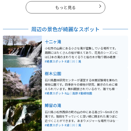
もっと見る
周辺の景色が綺麗なスポット
十二ヶ滝
小松市の山奥にある小さな滝が密集している場所です。
周囲にはたくさんの桜が植えてあり、花見のシーズンに
は12本の滝のまわりをぐるりと桜の木が取り囲み絶景と
なります。すぐ隣に広めの駐車場があるので、車やバイ
#絶景スポット
#湖｜川｜滝
クの方も安心して訪れることができます。また、道路か
ら川辺までは階段が整備してあり、お子様も安心して川
樹木公園
の近くまでいけます。 滝の近くまでは石の多い足元を歩
くことになりますので、小さなお子様やお年寄りには注
石川県農林研究センターが運営する林業試験場を兼ねた
意が必要になります。オススメはやはり桜が満開の4月に
植物公園です。四季折々の植物が研究、展示のために植
なりますが、それ以外の季節でも滝と川の風景とせせら
えられています。無料開放されているので、誰でも植物
ぎの音によりいつでもリフレッシュできます。
を観ることができます。白山比咩神社からほど近く、お
#絶景スポット
#山｜高原
#動植物園
花見やお散歩の穴場スポットになっています。
鱒留の滝
石川県小松市西俣の町の山の中にある高さ5～6mほどの
滝です。階段を下っていくと深い緑に囲まれた滝つぼに
近づくことができます。 あまりメジャーな場所ではない
のか、ほとんど人はいないので、存分に自分だけの時間
#絶景スポット
#湖｜川｜滝
を過ごすことができます。 駐車場もありますが狭いで