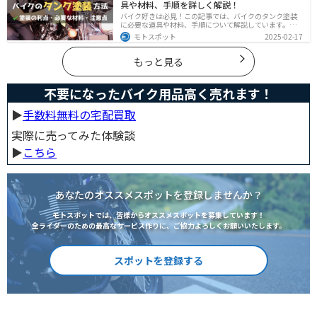
具や材料、手順を詳しく解説！
バイク好きは必見！この記事では、バイクのタンク塗装
に必要な道具や材料、手順について解説しています。実
はバイクのタンクを塗装すると、傷や錆を修復でき、タ
モトスポット
2025-02-17
ンクの長持ちにつながります。この記事を読めば、自分
でバイクのタンクを塗装する方法がわかるでしょう。
もっと見る
不要になったバイク用品高く売れます！
▶︎
手数料無料の宅配買取
実際に売ってみた体験談
▶︎
こちら
あなたのオススメスポットを登録しませんか？
モトスポットでは、皆様からオススメスポットを募集しています！
全ライダーのための最高なサービス作りに、ご協力よろしくお願いいたします。
スポットを登録する