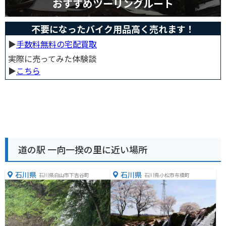
おすすめツーリングルート
不要になったバイク用品高く売れます！
▶︎
手数料無料の宅配買取
実際に売ってみた体験談
▶︎
こちら
道の駅 一向一揆の里に近い場所
石川県
石川県
石川県白山市下吉谷町
石川県小松市布橋町