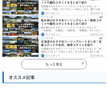
ットや観光スポットをまとめて紹介
佐渡島のおすすめツーリングルートをまとめました！
「北部」「南部」の2つのルート紹介します。豊かな自然
と歴史的なスポット、トキなどの貴重な動物を見られる
モトスポット
2023-04-23
スポットが多数あります。バイクで佐渡島にツーリング
ツーリング
0
に行く際は参考にしてください。
栃木県のおすすめツーリングルート！絶景スポ
ットや観光スポットをまとめて紹介
栃木県のおすすめツーリングルートをまとめました！
「北東部」「北西部」「南東部」「南西部」の4つのルー
ト紹介します。日本を代表する神社や広大な山や滝、湖
モトスポット
2023-03-14
などを歴史や自然を満喫するツーリングができます。バ
ツーリング
1
イクで栃木県にツーリングに行く際は参考にしてくださ
北海道のおすすめツーリングルートまとめ！定
い。
番スポットや名所、絶景スポットを紹介
北海道のおすすめツーリングルートをまとめました！地
域別に13のルート紹介します。広大な大地と美しい自然
が広がり、四季折々の魅力を楽しめる観光スポットが数
モトスポット
2023-04-22
多くあります。バイクで北海道にツーリングに行く際は
参考にしてください。
もっと見る
オススメ記事