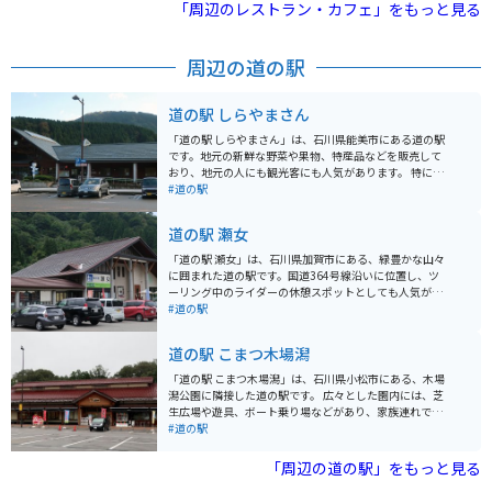
美術館は地上1階、地下1階建ての円形のガラス張りの建
「周辺のレストラン・カフェ」をもっと見る
物で、どの方向からでも入場可能で、無料で鑑賞できる
範囲が広く設けられています。収蔵作品は、1900年以降
の歴史的参照点となる作品、1980年代以降の新しい価値
周辺の道の駅
観を提案する作品、そして金沢にゆかりのある作家によ
る創造性に富む作品を集めています。 美術館内にはミュ
ージアムショップやレストランも併設されていて、ゆっ
道の駅 しらやまさん
くりと楽しむことができます。
「道の駅 しらやまさん」は、石川県能美市にある道の駅
です。地元の新鮮な野菜や果物、特産品などを販売して
おり、地元の人にも観光客にも人気があります。 特に、
地元産の米粉を使ったパンやスイーツが人気で、お土産
#道の駅
にもおすすめです。また、併設されているレストランで
は、地元の食材を使った料理を楽しむことができます。
道の駅 瀬女
バイクで訪れる場合、道の駅には広い駐車場が完備され
ているので安心です。周辺には、九谷焼の里として知ら
「道の駅 瀬女」は、石川県加賀市にある、緑豊かな山々
れる「九谷陶芸村」や、自然豊かな「手取峡谷」など、
に囲まれた道の駅です。国道364号線沿いに位置し、ツ
観光スポットも点在しています。ツーリングの休憩場所
ーリング中のライダーの休憩スポットとしても人気があ
としても最適です。
ります。 地元の新鮮な野菜や果物が並ぶ農産物直売所
#道の駅
や、手打ちそばや山菜料理が楽しめる食事処があり、地
元の味覚を堪能できます。特におすすめは、地元産のそ
道の駅 こまつ木場潟
ば粉を使った「瀬女そば」です。コシの強さと香りが自
慢で、訪れた際にはぜひ味わいたい一品です。 また、周
「道の駅 こまつ木場潟」は、石川県小松市にある、木場
辺には、白山登山道の登山口の一つである「別当出合」
潟公園に隣接した道の駅です。 広々とした園内には、芝
や、渓谷美が楽しめる「鶴仙渓」など、自然豊かな観光
生広場や遊具、ボート乗り場などがあり、家族連れで一
スポットも点在しています。バイクで訪れる際は、山道
日中楽しむことができます。 春には桜の名所としても知
#道の駅
が多いので、走行には十分注意してください。 道の駅に
られており、多くの花見客で賑わいます。 道の駅には、
は、広い駐車場とトイレも完備されているので、ツーリ
地元の新鮮な野菜や果物を販売する農産物直売所や、小
「周辺の道の駅」をもっと見る
ングの休憩場所としても最適です。
松うどんや塩焼きそばなどのご当地グルメが味わえるレ