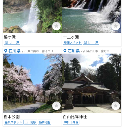
綿ケ滝
十二ヶ滝
湖｜川｜滝
絶景スポット
湖｜川｜滝
石川県
石川県
石川県白山市三宮町ホ−1
石川県白山市三宮町ニ
樹木公園
白山比咩神社
絶景スポット
山｜高原
動植物園
神社｜寺院