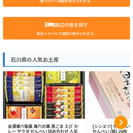
食べログで地図が表示されます。
周辺の宿を探す
楽天トラベルで地図が表示されます。
石川県の人気お土産
金澤兼六製菓 兼六の華 黒ごま えび カ
[シンエツ] せんべい
レー サラダ せんべい 詰め合わせ 人気
せんべい (箱) 20枚