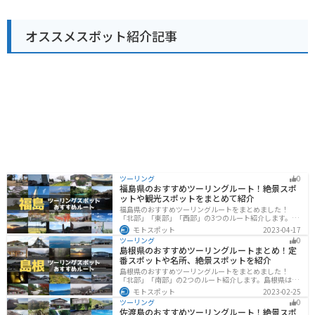
ストランがあります。 また、レンタサイクルも用意され
ているので、木場潟公園内をサイクリングすることもお
すすめです。 バイクで訪れる場合は、道の駅に隣接する
オススメスポット紹介記事
駐車場にバイク専用の駐車スペースがあります。 木場潟
公園は一周約4kmの周遊道路があり、景色を楽しみなが
らのんびり走ることができます。 道の駅 こまつ木場潟
は、自然と触れ合いながら、地元の美味しいものを楽し
める場所です。
ツーリング
0
福島県のおすすめツーリングルート！絶景スポ
ットや観光スポットをまとめて紹介
福島県のおすすめツーリングルートをまとめました！
「北部」「東部」「西部」の3つのルート紹介します。内
陸部には山々が連なり、海岸線は太平洋に面してるので
モトスポット
2023-04-17
観光スポットが多数あります。バイクで福島県にツーリ
ツーリング
0
ングに行く際は参考にしてください。
島根県のおすすめツーリングルートまとめ！定
番スポットや名所、絶景スポットを紹介
島根県のおすすめツーリングルートをまとめました！
「北部」「南部」の2つのルート紹介します。島根県は、
海と山が近く、1日で全然違う景色を堪能することができ
モトスポット
2023-02-25
ます。バイクで島根県にツーリングに行く際は参考にし
ツーリング
0
てください。
佐渡島のおすすめツーリングルート！絶景スポ