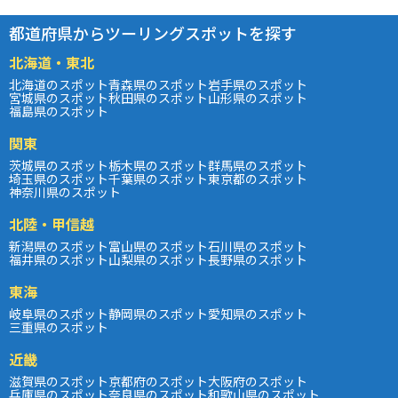
都道府県からツーリングスポットを探す
北海道・東北
北海道のスポット
青森県のスポット
岩手県のスポット
宮城県のスポット
秋田県のスポット
山形県のスポット
福島県のスポット
関東
茨城県のスポット
栃木県のスポット
群馬県のスポット
埼玉県のスポット
千葉県のスポット
東京都のスポット
神奈川県のスポット
北陸・甲信越
新潟県のスポット
富山県のスポット
石川県のスポット
福井県のスポット
山梨県のスポット
長野県のスポット
東海
岐阜県のスポット
静岡県のスポット
愛知県のスポット
三重県のスポット
近畿
滋賀県のスポット
京都府のスポット
大阪府のスポット
兵庫県のスポット
奈良県のスポット
和歌山県のスポット