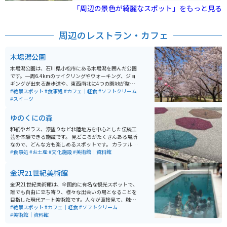
す。バイクなら問題なく駐車できます。
「周辺の景色が綺麗なスポット」をもっと見る
周辺のレストラン・カフェ
木場潟公園
木場潟公園は、石川県小松市にある木場潟を囲んだ公園
です。一周6.4kmのサイクリングやウォーキング、ジョ
ギングが出来る遊歩道や、東西南北に4つの園地が整備
されています。東園地には足湯やカフェ、ドッグランな
#絶景スポット
#食事処
#カフェ｜軽食
#ソフトクリーム
どもあります。季節によっては、カヌーやゲートゴルフ
#スイーツ
を楽しめたり、お花見客で賑わいます。
ゆのくにの森
和紙やガラス、漆塗りなど北陸地方を中心とした伝統工
芸を体験できる施設です。 見どころがたくさんある場所
なので、どんな方も楽しめるスポットです。 カラフルな
傘や窓の格子につけられた風車など写真映えするところ
#食事処
#お土産
#文化施設
#美術館｜資料館
もたくさんあるので、綺麗な写真を撮りたい人にもオス
スメです。
金沢21世紀美術館
金沢21世紀美術館は、全国的に有名な観光スポットで、
誰でも自由に立ち寄り、様々な出会いの場となることを
目指した現代アート美術館です。人々が直接見て、触れ
て、感じることができる作品が多数展示されています。
#絶景スポット
#カフェ｜軽食
#ソフトクリーム
特にレアンドロ・エルリッヒ作の《スイミング・プー
#美術館｜資料館
ル》は、地上と地下で人と人が出会う注目の作品です。