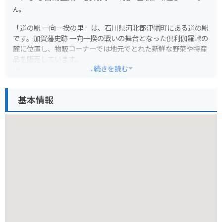
ん。
「道の駅 一向一揆の里」は、石川県河北郡津幡町にある道の駅
です。加賀藩史跡 一向一揆の戦いの舞台となった倶利伽羅峠の
麓に位置し、物販コーナーでは地元でとれた新鮮な野菜や特産
品を販売しています。
...続きを読む
レストランでは、地元産の食材を使った料理や、加賀百万石の
伝統を感じさせるメニューが楽しめます。
基本情報
バイクで訪れる場合、道の駅には広い駐車場が完備されている
ので安心です。倶利伽羅峠はワインディングロードとしても人
気があり、周辺には「倶利伽羅不動寺」などの観光スポットも
点在しているので、ツーリングの拠点としても最適です。
特産品としては、霊峰白山の伏流水を使った「菊姫」や「天狗
舞」などの地酒や、地元産の食材を使った和菓子などが人気で
す。道の駅で販売されているので、旅の思い出にいかがでしょ
うか。