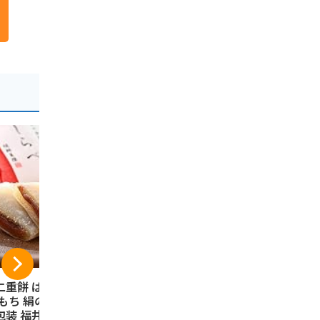
二重餅 はぶたえ
五月ヶ瀬 煎餅 (16枚
日昇堂 き
 もち 絹のしらべ
入)
12個
包装 福井こしひか
ノーブランド品
日昇堂