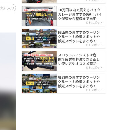
イルド
お気に入り
10万円以内で買えるバイク
ガレージおすすめ9選！バイ
ク保管から整備まで自宅で
楽々
モトスポット
岡山県のおすすめツーリン
グルート！絶景スポットや
観光スポットをまとめて紹
介
モトスポット
スロットルアシストは危
険？疲労を軽減できる正し
い使い方やオススメ商品を
紹介
モトスポット
福岡県のおすすめツーリン
グルート！絶景スポットや
観光スポットをまとめて紹
介
モトスポット