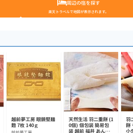
周辺の宿を探す
楽天トラベルで地図が表示されます。
越前夢工房 眼鏡堅麺
天然生活 羽二重餅 (1
羽
麭 7枚 140ｇ
0個) 個包装 簡易包
餅
装 越前 福井 あんこ
小
越前夢工房