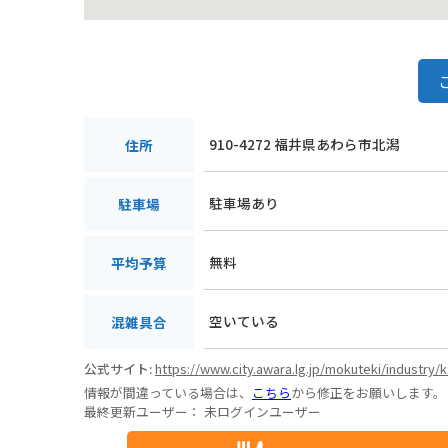
910-4272 福井県あわら市北潟
住所
駐車場あり
駐車場
無料
平均予算
空いている
混雑具合
公式サイト:
https://www.city.awara.lg.jp/mokuteki/industry/
情報が間違っている場合は、
こちら
から修正をお願いします。
最終更新ユーザー：
未ログインユーザー