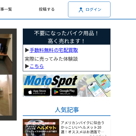
記事一覧
投稿する
ログイン
不要になったバイク用品！
高く売れます！
▶︎
手数料無料の宅配買取
実際に売ってみた体験談
▶︎
こちら
人気記事
アメリカンバイクに似合う
かっこいいヘルメット20
選！オススメはお洒落でワ
モトスポット