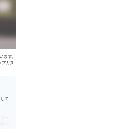
います。
ップカヌ
在して
グコー
歩で