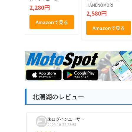
に 富山 石川 福井 名
HANENOMORI
2,280円
産 お土産 ギフト
2,580円
Amazonで見る
Amazonで見る
北潟湖のレビュー
未ログインユーザー
2023-10-22 23:58