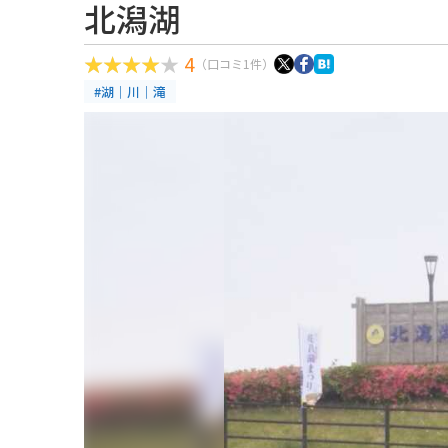
北潟湖
4
（口コミ1件）
#湖｜川｜滝