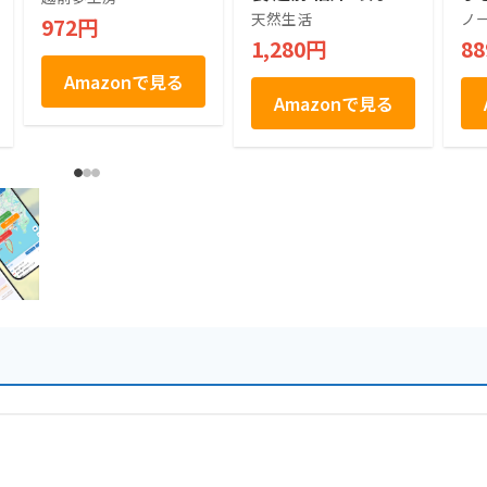
和菓子 もち米 おや
り
天然生活
ノ
972円
つ お茶請け 銘菓 お
産
1,280円
8
土産 とろける なめ
用
らか
Amazonで見る
Amazonで見る