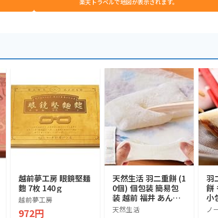
楽天トラベルで地図が表示されます。
越前夢工房 眼鏡堅麺
天然生活 羽二重餅 (1
羽
麭 7枚 140ｇ
0個) 個包装 簡易包
餅
装 越前 福井 あんこ
小
越前夢工房
和菓子 もち米 おや
り
天然生活
ノ
972円
つ お茶請け 銘菓 お
産