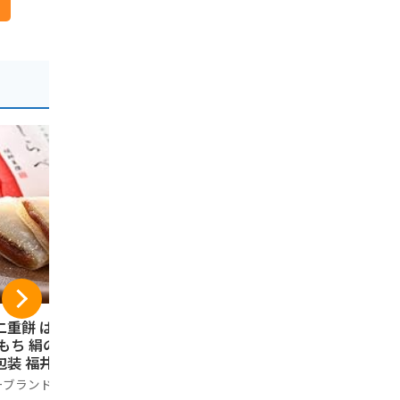
二重餅 はぶたえ
五月ヶ瀬 煎餅 (16枚
日昇堂 き
 もち 絹のしらべ
入)
12個
包装 福井こしひか
ノーブランド品
日昇堂
羽二重折餅 福井県
ーブランド品
2,073円
1,188円
コシヒカリ米粉使