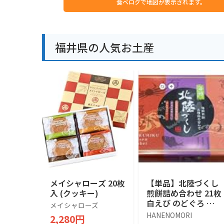
食べログで地図が表示されます。
福井県の人気お土産
メイシャローズ 20枚
【単品】北陸づくし
入 (クッキー)
煎餅詰め合わせ 21枚
白えび のどぐろ か
メイシャローズ
に 富山 石川 福井 名
HANENOMORI
2,280円
産 お土産 ギフト