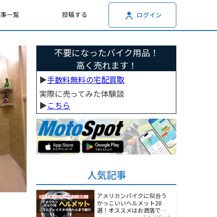
記事一覧
投稿する
ログイン
不要になったバイク用品！
高く売れます！
▶︎
手数料無料の宅配買取
実際に売ってみた体験談
▶︎
こちら
人気記事
アメリカンバイクに似合う
かっこいいヘルメット20
選！オススメはお洒落でワ
モトスポット