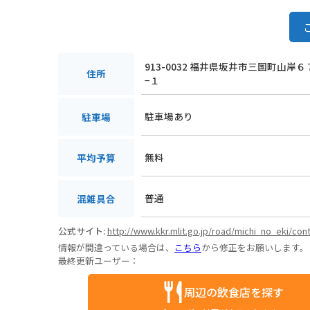
913-0032 福井県坂井市三国町山岸６
住所
−１
駐車場あり
駐車場
無料
平均予算
普通
混雑具合
公式サイト:
http://www.kkr.mlit.go.jp/road/michi_no_eki/cont
情報が間違っている場合は、
こちら
から修正をお願いします。
最終更新ユーザー：
周辺の飲食店を探す