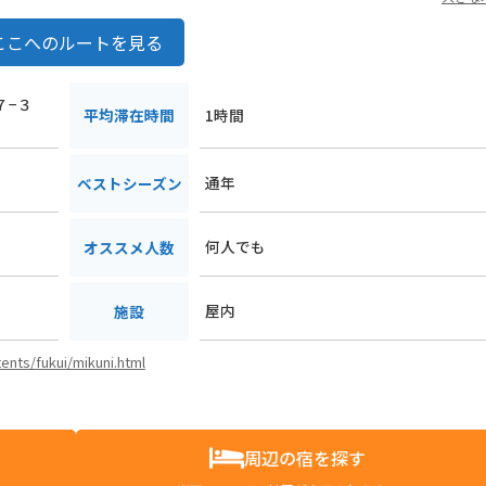
ここへのルートを見る
７−３
平均滞在時間
1時間
通年
ベストシーズン
何人でも
オススメ人数
屋内
施設
ents/fukui/mikuni.html
周辺の宿を探す