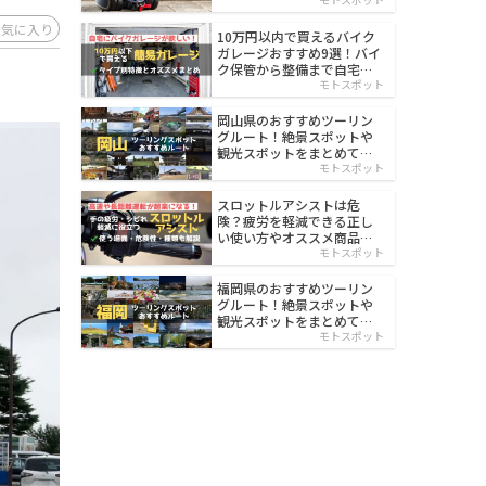
イルド
お気に入り
10万円以内で買えるバイク
ガレージおすすめ9選！バイ
ク保管から整備まで自宅で
楽々
モトスポット
岡山県のおすすめツーリン
グルート！絶景スポットや
観光スポットをまとめて紹
介
モトスポット
スロットルアシストは危
険？疲労を軽減できる正し
い使い方やオススメ商品を
紹介
モトスポット
福岡県のおすすめツーリン
グルート！絶景スポットや
観光スポットをまとめて紹
介
モトスポット