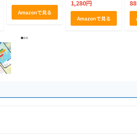
1,280円
8
土産 とろける なめ
用
らか
Amazonで見る
Amazonで見る