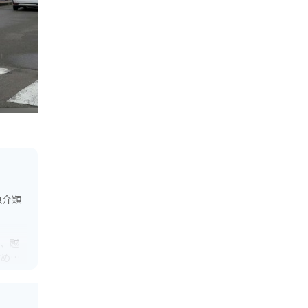
魚介類
は、越
すめで
す。