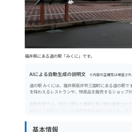
福井県にある道の駅「みくに」です。
AIによる自動生成の説明文
※内容の正確性は保証され
道の駅 みくには、福井県坂井市三国町にある道の駅で
を味わえるレストランや、特産品を販売するショップ
海鮮市場では、地元で獲れた新鮮な魚介類が販売され
前がにや若狭ふぐなどの海産物加工品が人気です。ま
す。特に、道の駅 みくにから東尋坊にかけての海岸線
基本情報