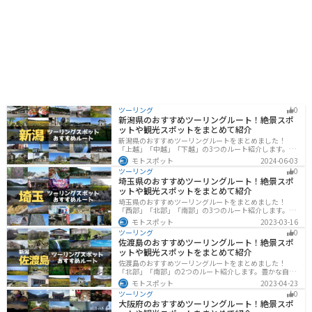
ツーリング
0
新潟県のおすすめツーリングルート！絶景スポ
ットや観光スポットをまとめて紹介
新潟県のおすすめツーリングルートをまとめました！
「上越」「中越」「下越」の3つのルート紹介します。自
然豊かな山と海、グルメも充実しており、自然を満喫す
モトスポット
2024-06-03
るツーリングができます。バイクで新潟県にツーリング
ツーリング
0
に行く際は参考にしてください。
埼玉県のおすすめツーリングルート！絶景スポ
ットや観光スポットをまとめて紹介
埼玉県のおすすめツーリングルートをまとめました！
「西部」「北部」「南部」の3つのルート紹介します。自
然豊かな西側と街中の東側で違った楽しみ方ができま
モトスポット
2023-03-16
す。バイクで埼玉県にツーリングに行く際は参考にして
ツーリング
0
ください。
佐渡島のおすすめツーリングルート！絶景スポ
ットや観光スポットをまとめて紹介
佐渡島のおすすめツーリングルートをまとめました！
「北部」「南部」の2つのルート紹介します。豊かな自然
と歴史的なスポット、トキなどの貴重な動物を見られる
モトスポット
2023-04-23
スポットが多数あります。バイクで佐渡島にツーリング
ツーリング
0
に行く際は参考にしてください。
大阪府のおすすめツーリングルート！絶景スポ