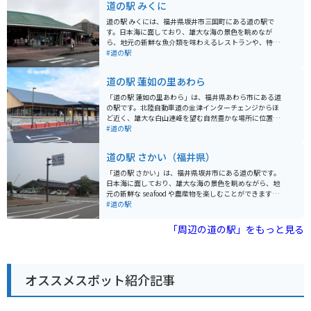
道の駅 みくに
道の駅 みくには、福井県坂井市三国町にある道の駅で
す。日本海に面しており、雄大な海の景色を眺めなが
ら、地元の新鮮な魚介類を味わえるレストランや、特産
品を販売するショップがあります。 海鮮市場では、地元
#道の駅
で獲れた新鮮な魚介類が販売されており、その場で食べ
られるイートインスペースもあります。お土産には、越
道の駅 蓮如の里あわら
前がにや若狭ふぐなどの海産物加工品が人気です。ま
た、バイクで訪れる際は、日本海沿いの道路をツーリン
「道の駅 蓮如の里あわら」は、福井県あわら市にある道
グするのがおすすめです。特に、道の駅 みくにから東尋
の駅です。北陸自動車道の金津インターチェンジからほ
坊にかけての海岸線は、変化に富んだ景色が楽しめ、バ
ど近く、雄大な白山連峰を望む自然豊かな場所に位置し
イク乗りにとって人気のスポットです。
ています。 地元の新鮮な野菜や果物を販売する農産物直
#道の駅
売所や、あわら市の特産品である「越前あわら温泉」の
湯を使った足湯などが人気です。 また、併設されている
道の駅 さかい（福井県）
「あわら歴史博物館」では、あわら市の歴史や文化につ
いて学ぶことができます。 バイクで訪れる場合は、道の
「道の駅 さかい」は、福井県坂井市にある道の駅です。
駅に隣接する公園に、バイク専用の駐車スペースがあり
日本海に面しており、雄大な海の景色を眺めながら、地
ます。ツーリングの休憩場所としても最適です。 あわら
元の新鮮な seafood や農産物を楽しむことができます。
市の特産品としては、前述の「越前あわら温泉」の湯を
施設内には、レストラン、売店、情報コーナーなどがあ
#道の駅
使ったコスメや、地元産の米粉を使ったスイーツなどが
り、地元の特産品や観光情報を入手できます。特に、新
あります。道の駅でも販売しているので、お土産にいか
鮮な魚介類を使った海鮮丼や、地元産の野菜を使った料
「周辺の道の駅」をもっと見る
がでしょうか。
理が人気です。また、売店では、地元の銘菓や地酒、工
芸品なども販売されています。 バイクで訪れる場合、道
の駅 さかいは、日本海沿岸を走る国道305号線沿いに位
置しており、ツーリングの休憩場所としても最適です。
オススメスポット紹介記事
広い駐車場も完備されているので、安心してバイクを停
めることができます。 周辺には、東尋坊や雄島など、風
光明媚な観光スポットも点在しています。道の駅 さかい
を拠点に、周辺の観光を楽しむのも良いでしょう。