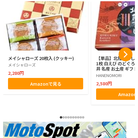
メイシャローズ 20枚入 (クッキー)
【単品】北陸づくし 
1枚 白えび のどぐろ 
メイシャローズ
井 名産 お土産 ギフト
2,280円
HANENOMORI
2,580円
Amazonで見る
Amazo