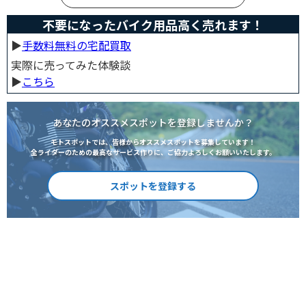
に乗る場合、どんな手続きが必要か知りたいライダー引
っ越したけど忙しくて住所変更もナンバー変更もしてい
不要になったバイク用品高く売れます！
ない・・・今回はこのような疑問・お悩みにお
▶︎
手数料無料の宅配買取
実際に売ってみた体験談
▶︎
こちら
あなたのオススメスポットを登録しませんか？
モトスポットでは、皆様からオススメスポットを募集しています！
全ライダーのための最高なサービス作りに、ご協力よろしくお願いいたします。
スポットを登録する