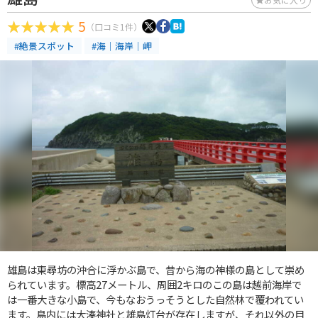
5
（口コミ1件）
#絶景スポット
#海｜海岸｜岬
雄島は東尋坊の沖合に浮かぶ島で、昔から海の神様の島として崇め
られています。標高27メートル、周囲2キロのこの島は越前海岸で
は一番大きな小島で、今もなおうっそうとした自然林で覆われてい
ます。島内には大湊神社と雄島灯台が存在しますが、それ以外の目