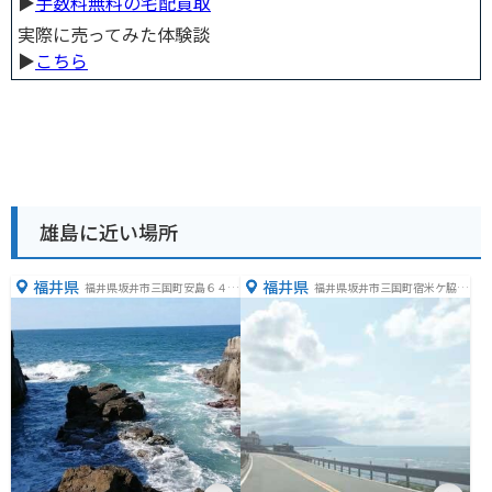
▶︎
手数料無料の宅配買取
実際に売ってみた体験談
▶︎
こちら
雄島に近い場所
福井県
福井県
福井県坂井市三国町安島６４
福井県坂井市三国町宿米ケ脇４
−１
丁目９