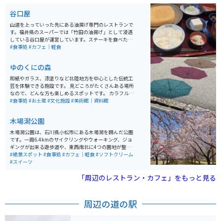
谷口屋
山道を上っていった先にある油揚げ専門のレストランで
す。福井県のスーパーでは「竹田の油揚げ」として浸透
している谷口屋が運営しています。ステーキを食べたの
と同じくらいの満足感を得られる油揚げをいただけま
#食事処
#カフェ｜軽食
す。休日や連休の時はとても混み、待ち時間も長いの
で、ピークを外した訪問がオススメです。
ゆのくにの森
和紙やガラス、漆塗りなど北陸地方を中心とした伝統工
芸を体験できる施設です。 見どころがたくさんある場所
なので、どんな方も楽しめるスポットです。 カラフルな
傘や窓の格子につけられた風車など写真映えするところ
#食事処
#お土産
#文化施設
#美術館｜資料館
もたくさんあるので、綺麗な写真を撮りたい人にもオス
スメです。
木場潟公園
木場潟公園は、石川県小松市にある木場潟を囲んだ公園
です。一周6.4kmのサイクリングやウォーキング、ジョ
ギングが出来る遊歩道や、東西南北に4つの園地が整備
されています。東園地には足湯やカフェ、ドッグランな
#絶景スポット
#食事処
#カフェ｜軽食
#ソフトクリーム
どもあります。季節によっては、カヌーやゲートゴルフ
#スイーツ
を楽しめたり、お花見客で賑わいます。
「周辺のレストラン・カフェ」をもっと見る
周辺の道の駅