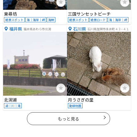
東尋坊
三国サンセットビーチ
絶景スポット
海｜海岸｜岬
海鮮
絶景スポット
絶景ロード
海｜海岸｜岬
福井県
石川県
福井県あわら市北潟
石川県加賀市永井町４３−４１
北潟湖
月うさぎの里
湖｜川｜滝
動植物園
もっと見る