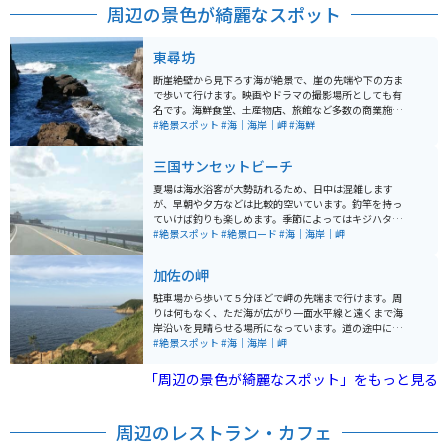
周辺の景色が綺麗なスポット
東尋坊
断崖絶壁から見下ろす海が絶景で、崖の先端や下の方ま
で歩いて行けます。映画やドラマの撮影場所としても有
名です。海鮮食堂、土産物店、旅館など多数の商業施設
もあります。遊覧船で海から眺めることも可能です。海
#絶景スポット
#海｜海岸｜岬
#海鮮
岸通りにも民宿、旅館、食堂、道の駅、景勝も多数ある
ので、周囲の観光スポットと合わせて訪れることをオス
三国サンセットビーチ
スメします。
夏場は海水浴客が大勢訪れるため、日中は混雑します
が、早朝や夕方などは比較的空いています。釣竿を持っ
ていけば釣りも楽しめます。季節によってはキジハタ、
クロダイ、ホウボウなどの高級魚なども釣れます。 周辺
#絶景スポット
#絶景ロード
#海｜海岸｜岬
には、東尋坊や温泉施設などもあります。ビーチから国
道305号線に入ると海岸沿いの道路で、景色を楽しみな
加佐の岬
がらツーリングできます。最近ではイルカが近くまで寄
ってくる！と話題にもなりました。ただし、イルカに近
駐車場から歩いて５分ほどで岬の先端まで行けます。周
づくのは危険で実際に噛まれた人もいるので近づきすぎ
りは何もなく、ただ海が広がり一面水平線と遠くまで海
ないように注意してください。
岸沿いを見晴らせる場所になっています。道の途中には
灯台があり、自然豊かな場所です。駐車場近くには喫茶
#絶景スポット
#海｜海岸｜岬
店があるので、お茶を飲んだり休憩も出来ます。
「周辺の景色が綺麗なスポット」をもっと見る
周辺のレストラン・カフェ