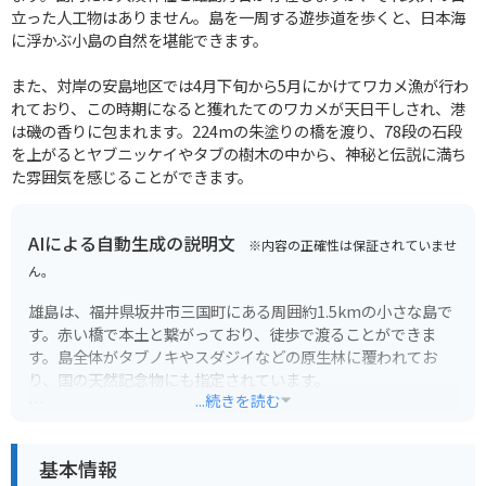
立った人工物はありません。島を一周する遊歩道を歩くと、日本海
に浮かぶ小島の自然を堪能できます。
また、対岸の安島地区では4月下旬から5月にかけてワカメ漁が行わ
れており、この時期になると獲れたてのワカメが天日干しされ、港
は磯の香りに包まれます。224mの朱塗りの橋を渡り、78段の石段
を上がるとヤブニッケイやタブの樹木の中から、神秘と伝説に満ち
た雰囲気を感じることができます。
AIによる自動生成の説明文
※内容の正確性は保証されていませ
ん。
雄島は、福井県坂井市三国町にある周囲約1.5kmの小さな島で
す。赤い橋で本土と繋がっており、徒歩で渡ることができま
す。島全体がタブノキやスダジイなどの原生林に覆われてお
り、国の天然記念物にも指定されています。
...続きを読む
島内には、航海の安全や豊漁を祈願する雄島神社があり、神秘
的な雰囲気が漂います。また、源義経が奥州へ落ち延びる際
基本情報
に、この島で風待ちをしたという伝説も残っています。島の周