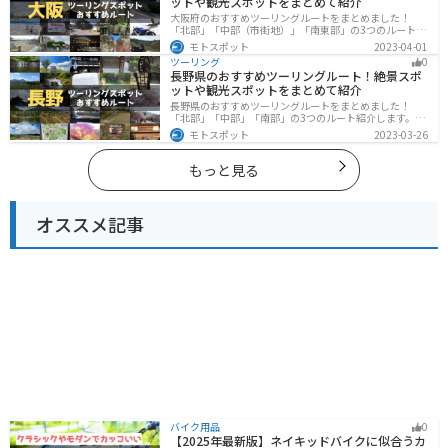
ットや観光スポットをまとめて紹介
大阪府のおすすめツーリングルートをまとめました！
「北部」「中部（市街地）」「南東部」の3つのルート紹
介します。歴史と近代が融合した魅力的なエリアで様々
モトスポット
2023-04-01
な楽しみ方ができます。バイクで大阪府にツーリングに
ツーリング
0
行く際は参考にしてください。
長野県のおすすめツーリングルート！絶景スポ
ットや観光スポットをまとめて紹介
長野県のおすすめツーリングルートをまとめました！
「北部」「中部」「南部」の3つのルート紹介します。諏
訪湖やビーナスラインのような全国でも有名なツーリン
モトスポット
2023-03-26
グスポットが多数あります。バイクで長野県にツーリン
グに行く際は参考にしてください。
もっと見る
オススメ記事
バイク用品
0
【2025年最新版】ネイキッドバイクに似合うカ