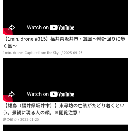
【1min. drone #315】福井県坂井市・雄島～時計回りに歩
く島～
1min. drone -Capture from the Sky - / 2025-09-26
【雄島（福井県坂井市）】東尋坊の亡骸がたどり着くとい
う。景観に現る人の顔。※閲覧注意！
島の散歩 / 2022-01-25