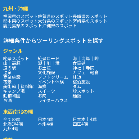
九州・沖縄
福岡県のスポット
佐賀県のスポット
長崎県のスポット
熊本県のスポット
大分県のスポット
宮崎県のスポット
鹿児島県のスポット
沖縄県のスポット
詳細条件からツーリングスポットを探す
ジャンル
絶景スポット
絶景ロード
海｜海岸｜岬
山｜高原
湖｜川｜滝
食事処
道の駅
お土産
神社｜寺院
温泉
文化施設
カフェ｜軽食
商業施設
ソフトクリーム
林道
夜景
イベント体験
宿泊施設
美術館｜資料館
海鮮
ダム
キャンプ場
スイーツ
珍スポット
動植物園
お肉
麺類
お酒
ライダーハウス
東西南北の端
全ての端
日本4端
日本本土4端
北海道4端
本州4端
四国4端
九州4端