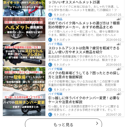
ッコいいオススメヘルメット25選
ネイキッドバイクに本当に似合う、おしゃれで快適、し
かも安全性の高いヘルメットを厳選して25個紹介！フル
フェイス・ジェット・システムなどタイプ別に特徴や選
モトスポット
2025-07-25
び方も徹底解説。街乗りやツーリング、初心者からベテ
バイク用品
0
ランまで満足できるモデルを集めました。
初めてのバイク用ヘルメットの選び方は？種類
別の特徴やメーカー、おすすめ商品まとめ
バイク用ヘルメットと一言に言っても、様々な種類があ
ります。種類ごとに特徴が違うので、初めてのヘルメッ
ト選びで失敗しないように、しっかりと理解して選ぶよ
モトスポット
2024-04-02
うにしましょう。この記事では、特徴やメリットデメリ
バイク用品
1
ット、有名メーカーなど初心者が知っておくべきことを
スロットルアシストは危険？疲労を軽減できる
まとめました。
正しい使い方やオススメ商品を紹介
高速道路や長距離運転で手が疲れたりシビれたりしてい
ませんか？スロットルアシストがあれば、解決できま
す。この記事ではスロットルアシストを安全に使う場
モトスポット
2024-06-03
面、危険性、種類、オススメの商品について解説しま
バイク知識
0
す。長距離運転をもっと楽にしたいと思っている人は参
バイクの駐車場どうしてる？困ったときの探し
考にしてください。
方と注意点を徹底解説
バイクの駐車場に悩んでいる方は必見！この記事では排
気量別の駐車場選びや賃貸物件での対応策、防犯対策を
解説します。実は駐車場の種類やマナーを押さえるだけ
モトスポット
2025-01-21
で快適なバイクライフが実現可能です。記事を読み駐車
バイク知識
0
場探しのコツをぜひチェックしてください。
引っ越しに伴うバイクのナンバー変更！必要な
ケースや注意点を解説
引っ越しをすると住民票の変更やライフラインに関する
住所変更など、さまざまな手続きが必要です。そしてバ
イク乗りの場合は、住所変更やナンバー変更といったバ
モトスポット
2026-07-20
イクに関する手続きも忘れてはいけません。しかし、必
要な手続きや手順がわからないという方も多いのではな
いでしょうか。ライダー引っ越したらバイクのナンバー
もっと見る
を変えないといけないの？ライダー引っ越し先でも原付