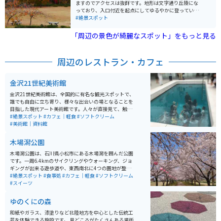
ますのでアクセスは抜群です。地形は文字通り丘陵にな
の この滝つ瀬を」と読み伝えています。 滝だけではな
っており、入口付近を起点にしてゆるやかに登っていく
く、スダジイ等の照葉樹林のほか、希少な植物も見るこ
感じになります。途中には足漕ぎボートが楽しめる池
#絶景スポット
とができます。
や、二人で漕げる自転車やミニジェットコースター、ち
びっこレーシング等が楽しめる広い公園などがあり、1
「周辺の景色が綺麗なスポット」をもっと見る
日中楽しむことができます。なお、園内を通る道路は一
方通行ですので、入口からいったん入場すると途中で逆
方向には行けませんので注意が必要です。
周辺のレストラン・カフェ
金沢21世紀美術館
金沢21世紀美術館は、全国的に有名な観光スポットで、
誰でも自由に立ち寄り、様々な出会いの場となることを
目指した現代アート美術館です。人々が直接見て、触れ
て、感じることができる作品が多数展示されています。
#絶景スポット
#カフェ｜軽食
#ソフトクリーム
特にレアンドロ・エルリッヒ作の《スイミング・プー
#美術館｜資料館
ル》は、地上と地下で人と人が出会う注目の作品です。
美術館は地上1階、地下1階建ての円形のガラス張りの建
木場潟公園
物で、どの方向からでも入場可能で、無料で鑑賞できる
範囲が広く設けられています。収蔵作品は、1900年以降
木場潟公園は、石川県小松市にある木場潟を囲んだ公園
の歴史的参照点となる作品、1980年代以降の新しい価値
です。一周6.4kmのサイクリングやウォーキング、ジョ
観を提案する作品、そして金沢にゆかりのある作家によ
ギングが出来る遊歩道や、東西南北に4つの園地が整備
る創造性に富む作品を集めています。 美術館内にはミュ
されています。東園地には足湯やカフェ、ドッグランな
#絶景スポット
#食事処
#カフェ｜軽食
#ソフトクリーム
ージアムショップやレストランも併設されていて、ゆっ
どもあります。季節によっては、カヌーやゲートゴルフ
#スイーツ
くりと楽しむことができます。
を楽しめたり、お花見客で賑わいます。
ゆのくにの森
和紙やガラス、漆塗りなど北陸地方を中心とした伝統工
芸を体験できる施設です。 見どころがたくさんある場所