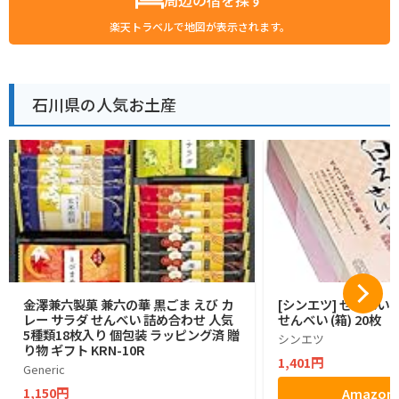
楽天トラベルで地図が表示されます。
石川県の人気お土産
金澤兼六製菓 兼六の華 黒ごま えび カ
[シンエツ] せんべい
レー サラダ せんべい 詰め合わせ 人気
せんべい (箱) 20枚
5種類18枚入り 個包装 ラッピング済 贈
シンエツ
り物 ギフト KRN-10R
1,401円
Generic
1,150円
Amazo