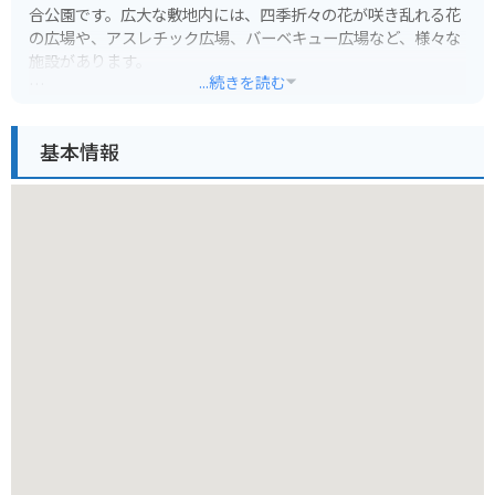
合公園です。広大な敷地内には、四季折々の花が咲き乱れる花
の広場や、アスレチック広場、バーベキュー広場など、様々な
施設があります。
...続きを読む
特に、春にはチューリップ、秋にはコスモスが見頃を迎え、多
くの観光客で賑わいます。また、園内にはサイクリングコース
基本情報
も整備されており、自転車で景色を楽しみながら散策すること
もおすすめです。
バイクでお訪ねの際は、公園内の駐車場に駐輪することができ
ます。周辺には道の駅や温泉施設もあるので、ツーリングの拠
点としても最適です。