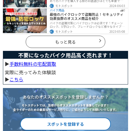
めてのバイクを購入する際のお店選びはとても重要で
す。どんなお店で購入するのがベストなのか？失敗しな
モトスポット
2024-06-03
いお店選びのポイントをまとめます。
バイク用品
0
最強のバイクロックで盗難防止！セキュリティ
効果抜群のオススメ商品を紹介
バイクの盗難対策にバイクロックは必須です！チェーン
ロック、U字ロック、ブレードロックなど様々なタイプが
あるので自分の用途に合った使いやすいものを選びまし
モトスポット
2023-05-08
ょう。この記事ではバイクロックの種類と特徴、それぞ
れ最強の商品を紹介します。
もっと見る
不要になったバイク用品高く売れます！
▶︎
手数料無料の宅配買取
実際に売ってみた体験談
▶︎
こちら
あなたのオススメスポットを登録しませんか？
モトスポットでは、皆様からオススメスポットを募集しています！
全ライダーのための最高なサービス作りに、ご協力よろしくお願いいたします。
スポットを登録する