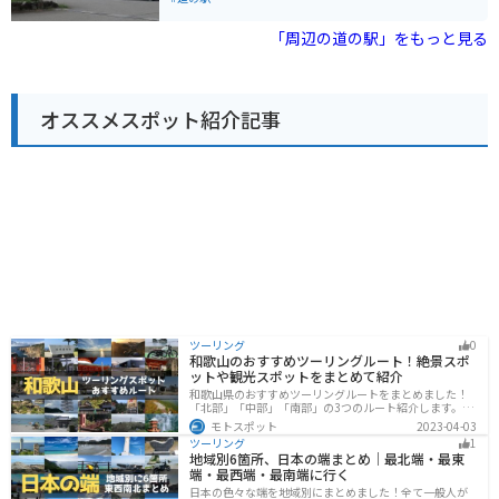
は、地元産の食材を使った料理や、加賀百万石の伝統を
感じさせるメニューが楽しめます。 バイクで訪れる場
「周辺の道の駅」をもっと見る
合、道の駅には広い駐車場が完備されているので安心で
す。倶利伽羅峠はワインディングロードとしても人気が
あり、周辺には「倶利伽羅不動寺」などの観光スポット
も点在しているので、ツーリングの拠点としても最適で
オススメスポット紹介記事
す。 特産品としては、霊峰白山の伏流水を使った「菊
姫」や「天狗舞」などの地酒や、地元産の食材を使った
和菓子などが人気です。道の駅で販売されているので、
旅の思い出にいかがでしょうか。
ツーリング
0
和歌山のおすすめツーリングルート！絶景スポ
ットや観光スポットをまとめて紹介
和歌山県のおすすめツーリングルートをまとめました！
「北部」「中部」「南部」の3つのルート紹介します。海
と山に囲まれた自然豊かなエリアが広がり、様々な楽し
モトスポット
2023-04-03
み方ができます。バイクで和歌山県にツーリングに行く
ツーリング
1
際は参考にしてください。
地域別6箇所、日本の端まとめ｜最北端・最東
端・最西端・最南端に行く
日本の色々な端を地域別にまとめました！全て一般人が