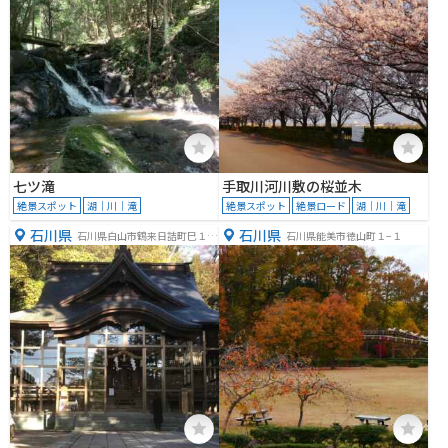
七ツ滝
手取川河川敷の桜並木
絶景スポット
湖｜川｜滝
絶景スポット
絶景ロード
湖｜川｜滝
石川県
石川県
石川県白山市鶴来日詰町巳１１
石川県能美市徳山町１−１
８−５