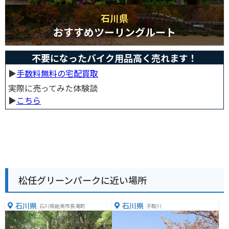
石川県
おすすめツーリングルート
不要になったバイク用品高く売れます！
▶︎
手数料無料の宅配買取
実際に売ってみた体験談
▶︎
こちら
松任グリーンパークに近い場所
石川県
石川県
石川県能美市長滝町
手取川