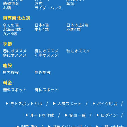
動植物園
お肉
麺類
お酒
ライダーハウス
東西南北の端
全ての端
日本4端
日本本土4端
北海道4端
本州4端
四国4端
九州4端
季節
春にオススメ
夏にオススメ
秋にオススメ
冬にオススメ
年中オススメ
施設
屋内施設
屋外施設
料金
無料スポット
有料スポット
モトスポットとは
人気スポット
バイク用品
ルートを作成
記事一覧
ログイン
利用規約
プライバシーポリシー
お問い合わせ