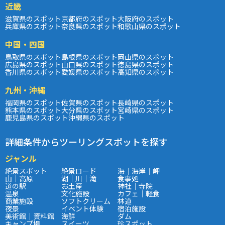
近畿
滋賀県のスポット
京都府のスポット
大阪府のスポット
兵庫県のスポット
奈良県のスポット
和歌山県のスポット
中国・四国
鳥取県のスポット
島根県のスポット
岡山県のスポット
広島県のスポット
山口県のスポット
徳島県のスポット
香川県のスポット
愛媛県のスポット
高知県のスポット
九州・沖縄
福岡県のスポット
佐賀県のスポット
長崎県のスポット
熊本県のスポット
大分県のスポット
宮崎県のスポット
鹿児島県のスポット
沖縄県のスポット
詳細条件からツーリングスポットを探す
ジャンル
絶景スポット
絶景ロード
海｜海岸｜岬
山｜高原
湖｜川｜滝
食事処
道の駅
お土産
神社｜寺院
温泉
文化施設
カフェ｜軽食
商業施設
ソフトクリーム
林道
夜景
イベント体験
宿泊施設
美術館｜資料館
海鮮
ダム
キャンプ場
スイーツ
珍スポット