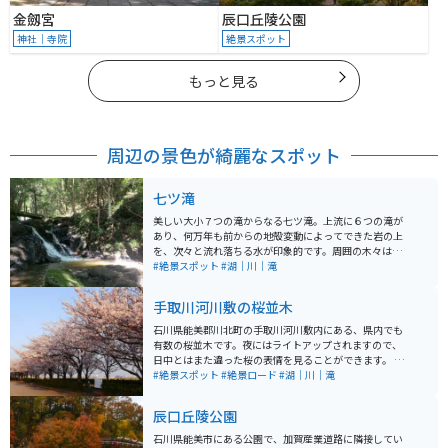
金劔宮
辰口丘陵公園
神社｜寺院
絶景スポット
もっと見る
周辺の景色が綺麗なスポット
七ツ滝
美しい大小７つの滝からなる七ツ滝。上流に６つの滝が
あり、何万年も前からの地殻変動によってできた岩の上
を、次々と流れ落ちる水が印象的です。周囲の木々は新
緑や紅葉など訪れるごとに違う表情を見せてくれます。
#絶景スポット
#湖｜川｜滝
夏は涼しく心地良く、冬は風情のある雪景色と、四季
折々に彩りを変える滝の姿を堪能できます。 滝のすぐ近
手取川河川敷の桜並木
くに駐車場があります。上流にある６つの滝は遊歩道が
整備されているので、すべて歩いて見ることができま
石川県能美郡川北町の手取川河川敷内にある、県内でも
す。約400メートル、10分ほどの道のりなので、ぜひ一
有数の桜並木です。夜にはライトアップされますので、
番上の「一の滝」まで足を運んでみてください。水の音
日中とはまた違った桜の表情を見ることができます。 桜
を聞きながら緑のなかを歩けば、それだけで心が癒やさ
並木のすぐ近くに広い駐車場と、けっして綺麗とまでは
#絶景スポット
#絶景ロード
#湖｜川｜滝
れます。最も美しいとされる「二の滝」の落差は約10
言えませんが、公衆トイレもありますので、休憩にも丁
m、圧巻です！ 下流にある「七の滝」は人工の滝で瀧波
度良い場所となっています。
辰口丘陵公園
神社の前にあります。 古くから信仰の場として崇められ
てきた七ツ滝、江戸時代に小倉有年が、滝を見た感動を
石川県能美市にある公園で、加賀産業道路に隣接してい
「まだ知らぬ 人に見せばや 神代より 絶えぬ流れ