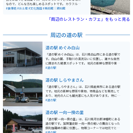
なので、どんな方も楽しめるスポットです。 カラフルな
傘や窓の格子につけられた風車など写真映えするところ
#食事処
#お土産
#文化施設
#美術館｜資料館
もたくさんあるので、綺麗な写真を撮りたい人にもオス
スメです。
「周辺のレストラン・カフェ」をもっと見る
周辺の道の駅
道の駅 めぐみ白山
「道の駅 めぐみ白山」は、石川県白山市にある道の駅で
す。白山の麓、手取川の清流沿いに位置し、雄大な自然
に囲まれた絶景スポットです。 地元の新鮮な野菜や果物
をはじめ、白山麓の特産品を販売する直売所は、お土産
#道の駅
探しに最適です。レストランでは、地元食材をふんだん
に使った郷土料理や、白山麓のブランド米「はくさんひ
道の駅 しらやまさん
め」を使った料理が楽しめます。 バイクで訪れる際は、
道の駅から白山白川郷ホワイトロードの入り口まで約30
「道の駅 しらやまさん」は、石川県能美市にある道の駅
分とアクセスが良く、ツーリングの拠点としてもおすす
です。地元の新鮮な野菜や果物、特産品などを販売して
めです。白山スーパー林道は、期間限定で通行可能とな
おり、地元の人にも観光客にも人気があります。 特に、
る絶景ルートとしても知られています。 周辺には、白山
地元産の米粉を使ったパンやスイーツが人気で、お土産
#道の駅
登山やハイキングの拠点となる白山国立公園、白山信仰
にもおすすめです。また、併設されているレストランで
の霊峰「白山」を御神体とする白山比咩神社など、観光
は、地元の食材を使った料理を楽しむことができます。
道の駅 一向一揆の里
スポットも充実しています。道の駅 めぐみ白山は、自然
バイクで訪れる場合、道の駅には広い駐車場が完備され
と文化に触れながら、ゆったりと過ごせる場所です。
ているので安心です。周辺には、九谷焼の里として知ら
「道の駅 一向一揆の里」は、石川県河北郡津幡町にある
れる「九谷陶芸村」や、自然豊かな「手取峡谷」など、
道の駅です。加賀藩史跡 一向一揆の戦いの舞台となった
観光スポットも点在しています。ツーリングの休憩場所
倶利伽羅峠の麓に位置し、物販コーナーでは地元でとれ
としても最適です。
た新鮮な野菜や特産品を販売しています。 レストランで
#道の駅