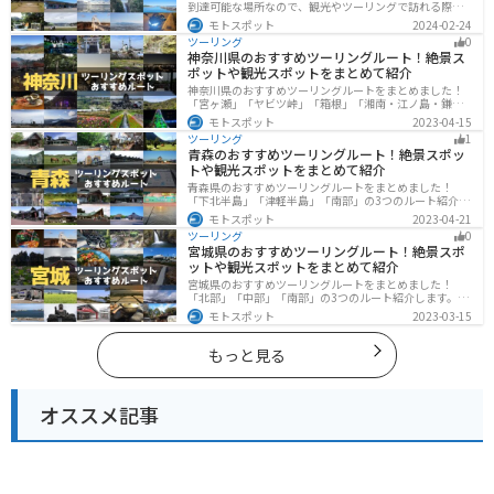
到達可能な場所なので、観光やツーリングで訪れる際の
参考にしてください。
モトスポット
2024-02-24
ツーリング
0
神奈川県のおすすめツーリングルート！絶景ス
ポットや観光スポットをまとめて紹介
神奈川県のおすすめツーリングルートをまとめました！
「宮ヶ瀬」「ヤビツ峠」「箱根」「湘南・江ノ島・鎌
倉」「三浦」「みなとみらい」の6つのルート紹介しま
モトスポット
2023-04-15
す。自然豊かなスポット、歴史ある観光名所、都市部で
ツーリング
1
楽しめるツーリングスポットまで多数あります。バイク
青森のおすすめツーリングルート！絶景スポッ
で神奈川県にツーリングに行く際は参考にしてくださ
トや観光スポットをまとめて紹介
い。
青森県のおすすめツーリングルートをまとめました！
「下北半島」「津軽半島」「南部」の3つのルート紹介し
ます。自然に恵まれた風光明媚な景色や歴史文化に触れ
モトスポット
2023-04-21
られる観光スポットが多くあります。バイクで青森県に
ツーリング
0
ツーリングに行く際は参考にしてください。
宮城県のおすすめツーリングルート！絶景スポ
ットや観光スポットをまとめて紹介
宮城県のおすすめツーリングルートをまとめました！
「北部」「中部」「南部」の3つのルート紹介します。キ
ツネ村や広大な山や滝、湖などを歴史や自然を満喫する
モトスポット
2023-03-15
ツーリングができます。バイクで宮城県にツーリングに
行く際は参考にしてください。
もっと見る
オススメ記事