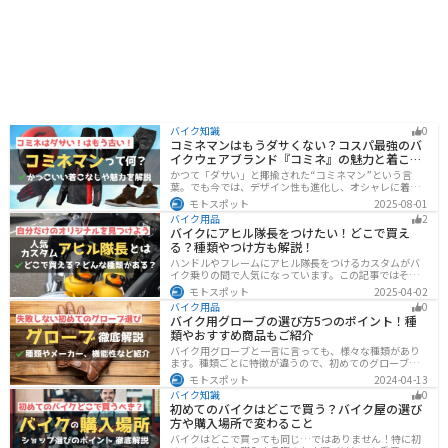
バイク知識
0
コミネマンはもうダサくない？コスパ最強のバ
イクウェアブランド『コミネ』の魅力と着こな
し術
かつて「ダサい」と揶揄された“コミネマン”という言
葉。でも今では、デザイン性も進化し、オシャレに着こ
なせるコミネ製品が続々登場。コスパと安全性に優れた
モトスポット
2025-08-01
アイテムを使って、街でもツーリングでも浮かないスマ
バイク用品
2
ートなスタイルを目指そう！
バイクにアヒル隊長をつけたい！どこで買え
る？種類やつけ方も解説！
ハンドルやフレームにアヒル隊長をつけるカスタムがバ
イク乗りの間で人気になっています。この記事ではそん
なアヒル隊長について、どこで買えるのかどんな種類が
モトスポット
2025-04-02
あるのか、バイクに付ける際の注意点などまとめまし
バイク用品
0
た。アヒル隊長でオリジナルカスタムをしたい人は参考
バイク用グローブの選び方5つのポイント！種
にしてください。
類やおすすめ商品もご紹介
バイク用グローブと一言に言っても、様々な種類があり
ます。種類ごとに特徴が違うので、初めてのグローブ選
びで失敗しないように、しっかりと理解して選ぶように
モトスポット
2024-04-13
しましょう。この記事では、特徴やメリットデメリッ
バイク知識
0
ト、有名メーカーなど初心者が知っておくべきことをま
初めてのバイクはどこで買う？バイク屋の選び
とめました。
方や購入場所で変わること
バイクはどこで買っても同じ…ではありません！特に初