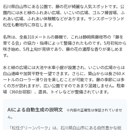
石川県白山市にある公園で、藤の花が綺麗な人気スポットです。公
園内には水と緑のふれあい広場、いこいの広場、ゴルフ練習場、ふ
れあい広場、ふれあい体験館などがあります。サンスポーツランド
松任も敷地内に存在します。
名所は、全長310メートルの藤棚で、これは静岡県藤枝市の「藤を
育てる会」の協力・指導によって整備されたものです。5月初旬から
咲き始め、5月上旬が見頃であり、藤の花の濃厚な香りが楽しめま
す。
水と緑の広場には大池や水車小屋が設置され、いこいの広場からは
白山連峰や加賀平野を一望できます。さらに、築山からは長さ60メ
ートルのローラー滑り台を楽しむことが可能です。藤の季節には多
くの方が訪れますが、広い公園ですのであまり混雑しません。駐車
場（360台収容）、遊具、トイレなどが整備されています。
AIによる自動生成の説明文
※内容の正確性は保証されていませ
ん。
「松任グリーンパーク」は、石川県白山市にある自然豊かな総