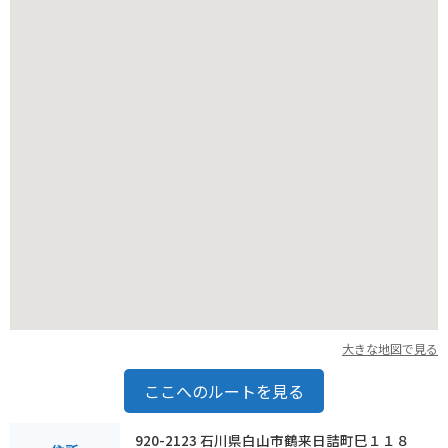
社のおかげで数々の危機を乗り越え、天下統一の礎を築いたと
されており、その「剣難除け」のご利益も全国的に広まりまし
た。刀剣や武道の安全、災難からの守護を願う方にもおすすめ
です。
境内には、本殿をはじめ、国指定重要文化財である「白山比咩
神社」の元宮である「元宮」や、立派な杉木立に囲まれた「神
馬舎」など、見どころが点在しています。特に、金運アップの
ご利益があると言われる「宝船」の絵馬は人気で、多くの参拝
者が願いを込めて奉納しています。
バイクでの参拝を考えている方にも嬉しい情報があります。金
劔宮の駐車場は広く、バイクでも安心して停めることができま
す。白山市は、能登半島地震の影響を受けましたが、金劔宮は
幸いにも大きな被害はなく、通常通り参拝を受け付けていま
す。周辺の道路状況も比較的良好で、ツーリングがてら立ち寄
るのに適しています。石川県の美しい自然を楽しみながら、金
大きな地図で見る
劔宮で心身ともにリフレッシュしてみてはいかがでしょうか。
お帰りの際には、石川県の特産品である加賀野菜や、新鮮な海
ここへのルートを見る
の幸などを味わうのもおすすめです。
920-2123 石川県白山市鶴来日詰町巳１１８