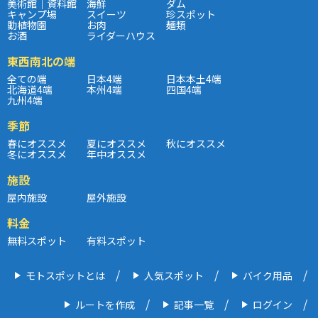
美術館｜資料館
海鮮
ダム
キャンプ場
スイーツ
珍スポット
動植物園
お肉
麺類
お酒
ライダーハウス
東西南北の端
全ての端
日本4端
日本本土4端
北海道4端
本州4端
四国4端
九州4端
季節
春にオススメ
夏にオススメ
秋にオススメ
冬にオススメ
年中オススメ
施設
屋内施設
屋外施設
料金
無料スポット
有料スポット
モトスポットとは
人気スポット
バイク用品
ルートを作成
記事一覧
ログイン