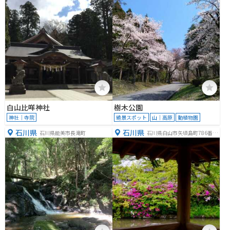
白山比咩神社
樹木公園
神社｜寺院
絶景スポット
山｜高原
動植物園
石川県
石川県
石川県能美市長滝町
石川県白山市矢頃島町786番地
1