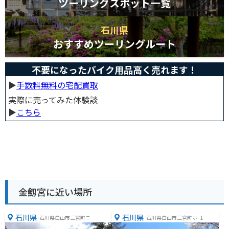
ツーリングスポット一覧
石川県
おすすめツーリングルート
不要になったバイク用品高く売れます！
▶︎
手数料無料の宅配買取
実際に売ってみた体験談
▶︎
こちら
金劔宮に近い場所
石川県
石川県
石川県白山市三宮町ニ
石川県白山市三宮町ホ−1