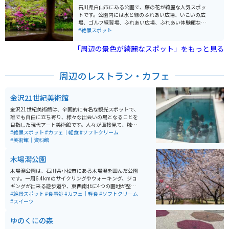
整備されているので、すべて歩いて見ることができま
石川県白山市にある公園で、藤の花が綺麗な人気スポッ
す。約400メートル、10分ほどの道のりなので、ぜひ一
トです。公園内には水と緑のふれあい広場、いこいの広
番上の「一の滝」まで足を運んでみてください。水の音
場、ゴルフ練習場、ふれあい広場、ふれあい体験館など
を聞きながら緑のなかを歩けば、それだけで心が癒やさ
があります。サンスポーツランド松任も敷地内に存在し
#絶景スポット
れます。最も美しいとされる「二の滝」の落差は約10
ます。 名所は、全長310メートルの藤棚で、これは静岡
m、圧巻です！ 下流にある「七の滝」は人工の滝で瀧波
県藤枝市の「藤を育てる会」の協力・指導によって整備
「周辺の景色が綺麗なスポット」をもっと見る
神社の前にあります。 古くから信仰の場として崇められ
されたものです。5月初旬から咲き始め、5月上旬が見頃
てきた七ツ滝、江戸時代に小倉有年が、滝を見た感動を
であり、藤の花の濃厚な香りが楽しめます。 水と緑の広
「まだ知らぬ 人に見せばや 神代より 絶えぬ流れ
場には大池や水車小屋が設置され、いこいの広場からは
周辺のレストラン・カフェ
の この滝つ瀬を」と読み伝えています。 滝だけではな
白山連峰や加賀平野を一望できます。さらに、築山から
く、スダジイ等の照葉樹林のほか、希少な植物も見るこ
は長さ60メートルのローラー滑り台を楽しむことが可能
とができます。
です。藤の季節には多くの方が訪れますが、広い公園で
金沢21世紀美術館
すのであまり混雑しません。駐車場（360台収容）、遊
具、トイレなどが整備されています。
金沢21世紀美術館は、全国的に有名な観光スポットで、
誰でも自由に立ち寄り、様々な出会いの場となることを
目指した現代アート美術館です。人々が直接見て、触れ
て、感じることができる作品が多数展示されています。
#絶景スポット
#カフェ｜軽食
#ソフトクリーム
特にレアンドロ・エルリッヒ作の《スイミング・プー
#美術館｜資料館
ル》は、地上と地下で人と人が出会う注目の作品です。
美術館は地上1階、地下1階建ての円形のガラス張りの建
木場潟公園
物で、どの方向からでも入場可能で、無料で鑑賞できる
範囲が広く設けられています。収蔵作品は、1900年以降
木場潟公園は、石川県小松市にある木場潟を囲んだ公園
の歴史的参照点となる作品、1980年代以降の新しい価値
です。一周6.4kmのサイクリングやウォーキング、ジョ
観を提案する作品、そして金沢にゆかりのある作家によ
ギングが出来る遊歩道や、東西南北に4つの園地が整備
る創造性に富む作品を集めています。 美術館内にはミュ
されています。東園地には足湯やカフェ、ドッグランな
#絶景スポット
#食事処
#カフェ｜軽食
#ソフトクリーム
ージアムショップやレストランも併設されていて、ゆっ
どもあります。季節によっては、カヌーやゲートゴルフ
#スイーツ
くりと楽しむことができます。
を楽しめたり、お花見客で賑わいます。
ゆのくにの森