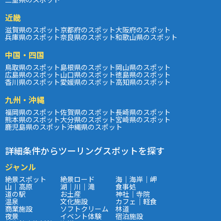
近畿
滋賀県のスポット
京都府のスポット
大阪府のスポット
兵庫県のスポット
奈良県のスポット
和歌山県のスポット
中国・四国
鳥取県のスポット
島根県のスポット
岡山県のスポット
広島県のスポット
山口県のスポット
徳島県のスポット
香川県のスポット
愛媛県のスポット
高知県のスポット
九州・沖縄
福岡県のスポット
佐賀県のスポット
長崎県のスポット
熊本県のスポット
大分県のスポット
宮崎県のスポット
鹿児島県のスポット
沖縄県のスポット
詳細条件からツーリングスポットを探す
ジャンル
絶景スポット
絶景ロード
海｜海岸｜岬
山｜高原
湖｜川｜滝
食事処
道の駅
お土産
神社｜寺院
温泉
文化施設
カフェ｜軽食
商業施設
ソフトクリーム
林道
夜景
イベント体験
宿泊施設