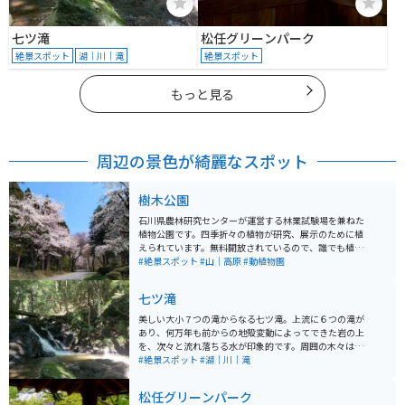
七ツ滝
松任グリーンパーク
絶景スポット
湖｜川｜滝
絶景スポット
もっと見る
周辺の景色が綺麗なスポット
樹木公園
石川県農林研究センターが運営する林業試験場を兼ねた
植物公園です。四季折々の植物が研究、展示のために植
えられています。無料開放されているので、誰でも植物
を観ることができます。白山比咩神社からほど近く、お
#絶景スポット
#山｜高原
#動植物園
花見やお散歩の穴場スポットになっています。
七ツ滝
美しい大小７つの滝からなる七ツ滝。上流に６つの滝が
あり、何万年も前からの地殻変動によってできた岩の上
を、次々と流れ落ちる水が印象的です。周囲の木々は新
緑や紅葉など訪れるごとに違う表情を見せてくれます。
#絶景スポット
#湖｜川｜滝
夏は涼しく心地良く、冬は風情のある雪景色と、四季
折々に彩りを変える滝の姿を堪能できます。 滝のすぐ近
松任グリーンパーク
くに駐車場があります。上流にある６つの滝は遊歩道が