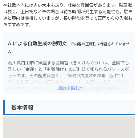
神社敷地内には古い大木もあり、壮麗な雰囲気があります。駐車場
は狭く、土日祝など車の場合は待ち時間が発生する可能性も。駐車
場と境内は隣接していますが、長い階段を登って正門からの入場も
おすすめです。
AIによる自動生成の説明文
※内容の正確性は保証されていませ
ん。
石川県白山市に鎮座する金劔宮（きんけんぐう）は、全国でも
珍しい「金運」と「剣難除け」のご利益で知られるパワースポ
ットです。その歴史は古く、平安時代初期の820年（弘仁11
年）に創建されたと伝えられています。主祭神である「アメノ
...続きを読む
ミナカヌシノカミ」は、北極星を神格化した星の神様であり、
あらゆるものの根源であり、運を開く力を持つとされていま
す。そのため、金運上昇や商売繁盛、事業の成功を願う人々が
基本情報
全国から訪れます。
また、金劔宮は、加賀藩の藩祖である前田利家公が、若い頃に
この神社で「辻斬りの達人」として名を馳せていた際の守護神
として深く信仰していたことでも有名です。利家公は、この神