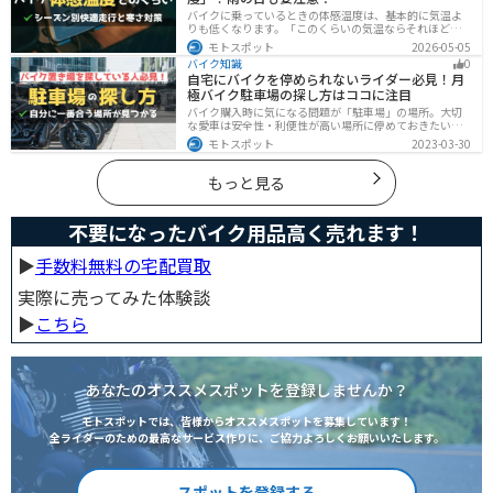
バイクに乗っているときの体感温度は、基本的に気温よ
りも低くなります。「このくらいの気温ならそれほど寒
くないだろう」そう考えて通常の装備でバイクに乗った
モトスポット
2026-05-05
ら大変な目に遭った・・・そんな経験のあるライダーも
バイク知識
0
多いのではないでしょうか。今回はバイク走行中の体感
自宅にバイクを停められないライダー必見！月
温度についてご紹介します。体感温度を考慮した快適走
極バイク駐車場の探し方はココに注目
行のポイントもまとめました。季節や天候を問わずバイ
クに乗る！そんなライダーの方はぜひ参考にしてみてく
バイク購入時に気になる問題が「駐車場」の場所。大切
ださい。[phtml blog-first-h2-module]バイク走行時の体
な愛車は安全性・利便性が高い場所に停めておきたいで
感温度は気温より低め？バイク走行時の体感温度は気温
すよね？ 当記事ではそんな駐車場選びについて解説して
モトスポット
2023-03-30
と同じではありません。なぜ
います。すでにバイクを持っていて、新しい駐車場を探
している人もぜひ参考にしてくださいね。
もっと見る
不要になったバイク用品高く売れます！
▶︎
手数料無料の宅配買取
実際に売ってみた体験談
▶︎
こちら
あなたのオススメスポットを登録しませんか？
モトスポットでは、皆様からオススメスポットを募集しています！
全ライダーのための最高なサービス作りに、ご協力よろしくお願いいたします。
スポットを登録する