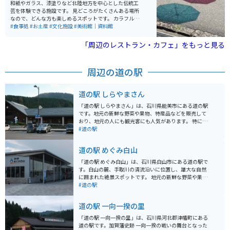
和紙やガラス、漆塗りなど北陸地方を中心とした伝統工
芸を体験できる施設です。 見どころがたくさんある場所
なので、どんな方も楽しめるスポットです。 カラフルな
傘や窓の格子につけられた風車など写真映えするところ
#食事処
#お土産
#文化施設
#美術館｜資料館
もたくさんあるので、綺麗な写真を撮りたい人にもオス
スメです。
「周辺のレストラン・カフェ」をもっと見る
周辺の道の駅
道の駅 しらやまさん
「道の駅 しらやまさん」は、石川県能美市にある道の駅
です。地元の新鮮な野菜や果物、特産品などを販売して
おり、地元の人にも観光客にも人気があります。 特に、
地元産の米粉を使ったパンやスイーツが人気で、お土産
#道の駅
にもおすすめです。また、併設されているレストランで
は、地元の食材を使った料理を楽しむことができます。
道の駅 めぐみ白山
バイクで訪れる場合、道の駅には広い駐車場が完備され
ているので安心です。周辺には、九谷焼の里として知ら
「道の駅 めぐみ白山」は、石川県白山市にある道の駅で
れる「九谷陶芸村」や、自然豊かな「手取峡谷」など、
す。白山の麓、手取川の清流沿いに位置し、雄大な自然
観光スポットも点在しています。ツーリングの休憩場所
に囲まれた絶景スポットです。 地元の新鮮な野菜や果物
としても最適です。
をはじめ、白山麓の特産品を販売する直売所は、お土産
#道の駅
探しに最適です。レストランでは、地元食材をふんだん
に使った郷土料理や、白山麓のブランド米「はくさんひ
道の駅 一向一揆の里
め」を使った料理が楽しめます。 バイクで訪れる際は、
道の駅から白山白川郷ホワイトロードの入り口まで約30
「道の駅 一向一揆の里」は、石川県河北郡津幡町にある
分とアクセスが良く、ツーリングの拠点としてもおすす
道の駅です。加賀藩史跡 一向一揆の戦いの舞台となった