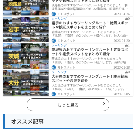
ットや観光スポットをまとめて紹介
淡路島のおすすめツーリングルートをまとめました！北
淡路海岸や南淡路海岸など美しい海岸線、国営明石海峡
公園や淡路夢舞台など、自然とアートが融合した施設も
モトスポット
2023-04-24
多数あります。バイクで淡路島にツーリングに行く際は
ツーリング
0
参考にしてください。
岩手のおすすめツーリングルート！絶景スポッ
トや観光スポットをまとめて紹介
岩手県のおすすめツーリングルートをまとめました！
「北部」「南部」の2つのルート紹介します。壮大な自然
や歴史的な観光スポットが多く存在するので楽しめま
モトスポット
2023-04-20
す。バイクで岩手県にツーリングに行く際は参考にして
ツーリング
1
ください。
茨城県のおすすめツーリングルート！定番スポ
ットや絶景スポットをまとめて紹介
茨城県のおすすめツーリングルートをまとめました！
「北部」「南部」の2つのルート紹介します。海鮮が堪能
できる港や梅の景勝地、自然豊かな山々があるのでツー
モトスポット
2023-02-28
リングにもってこいです。バイクで茨城県にツーリング
ツーリング
0
に行く際は参考にしてください。
大分県のおすすめツーリングルート！絶景観光
スポットや温泉を紹介
大分県のおすすめツーリングルートをまとめました！
「北部」「中部」「南部」の3つのルート紹介します。阿
蘇の雄大な自然を満喫できるスポットや温泉を満喫する
モトスポット
2023-03-05
ツーリングができます。バイクで大分県にツーリングに
行く際は参考にしてください。
もっと見る
オススメ記事