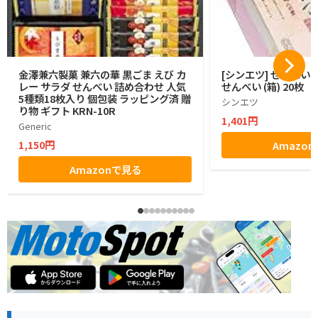
金澤兼六製菓 兼六の華 黒ごま えび カ
[シンエツ] せんべい
レー サラダ せんべい 詰め合わせ 人気
せんべい (箱) 20枚
5種類18枚入り 個包装 ラッピング済 贈
シンエツ
り物 ギフト KRN-10R
1,401円
Generic
1,150円
Amazo
Amazonで見る