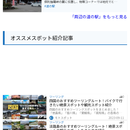
めです。白山スーパー林道は、期間限定で通行可能とな
倶利伽羅峠の麓に位置し、物販コーナーでは地元でとれ
る絶景ルートとしても知られています。 周辺には、白山
た新鮮な野菜や特産品を販売しています。 レストランで
#道の駅
登山やハイキングの拠点となる白山国立公園、白山信仰
は、地元産の食材を使った料理や、加賀百万石の伝統を
の霊峰「白山」を御神体とする白山比咩神社など、観光
感じさせるメニューが楽しめます。 バイクで訪れる場
「周辺の道の駅」をもっと見る
スポットも充実しています。道の駅 めぐみ白山は、自然
合、道の駅には広い駐車場が完備されているので安心で
と文化に触れながら、ゆったりと過ごせる場所です。
す。倶利伽羅峠はワインディングロードとしても人気が
あり、周辺には「倶利伽羅不動寺」などの観光スポット
も点在しているので、ツーリングの拠点としても最適で
オススメスポット紹介記事
す。 特産品としては、霊峰白山の伏流水を使った「菊
姫」や「天狗舞」などの地酒や、地元産の食材を使った
和菓子などが人気です。道の駅で販売されているので、
旅の思い出にいかがでしょうか。
ツーリング
0
四国のおすすめツーリングルート！バイクで行
きたい絶景スポットや観光スポット紹介
四国のおすすめツーリングスポットをまとめました！
「徳島県」「香川県」「愛媛県」「高知県」の各県の観
光地紹介します。自然豊かな山々や湖、温泉地が点在
モトスポット
2023-09-11
し、四季折々の景色を楽しめるスポットが多数ありま
ツーリング
0
す。バイクで四国にツーリングに行く際は参考にしてく
淡路島のおすすめツーリングルート！絶景スポ
ださい。