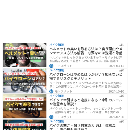
バイク知識
1
ヘルメットの臭いを取る方法は？臭う理由やメ
ンテナンス方法も解説｜必要なのは洗濯と除菌
ヘルメットをしっかり洗っていますか？ヘルメットは汗
や皮脂を吸収して雑菌だらけになります。顔に密着する
物なのでしっかりと除菌・消臭をする必要があります。
モトスポット
2024-03-15
この記事では、ヘルメットをまるっと綺麗にする方法を
バイク知識
0
まとめました。まだメンテナンスをしたことがないとい
バイクローンはやめたほうがいい？知らないと
う人はぜひ参考にしてください。
損するリスクとデメリット
バイクローンはやめたほうがいいのかでお悩みの方は必
見！この記事では、バイクローンを利用する際の注意点
や失敗しない選び方を解説しています。実は、バイクロ
モトスポット
2024-10-10
ーンの選び方にはコツがあります。この記事を読めば、
バイク知識
0
自分に合った賢い選択をすることが可能です。
バイクで牽引すると違反になる？牽引のルール
や注意点を解説！
バイクでリヤカーやトレーラー、キャンピングトレーラ
ー、故障車を牽引する際のルールや条件、牽引免許の有
無、速度制限、必要な装備をわかりやすく解説。メリッ
モトスポット
2026-02-08
ト・デメリットや注意点も紹介し、安全にバイクの積載
バイク知識
0
力をアップする方法をまとめました。
バイクの寒さ・暑さ対策のカギは「体感温
度」！雨の日も要注意？