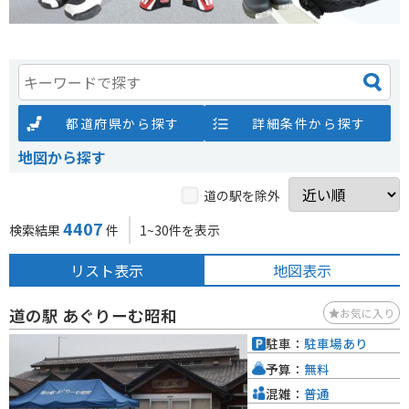
都道府県から探す
詳細条件から探す
地図から探す
道の駅を除外
4407
検索結果
件
1~30件を表示
リスト表示
地図表示
道の駅 あぐりーむ昭和
お気に入り
駐車：
駐車場あり
予算：
無料
混雑：
普通