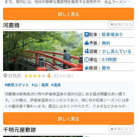
ます。 駅内には、地元の新鮮な農産物を販売する直売所や、水上ラーメンや
山菜そばなどが味わえるレストランがあります。 また、利根川の源流や水運
詳しく見る
の歴史、周辺の自然環境について学べる「水紀行館」は、大人から子供まで
楽しめる施設です。 バイクで訪れる際は、道の駅に隣接する駐車場にバイク
河鹿橋
お気に入り
専用のスペースがあります。谷川岳や水上渓谷など、周辺にはツーリングスポ
ットも多いため、休憩場所としておすすめです。 水上温泉や宝川温泉など、
駐車：
駐車場あり
周辺には温泉地も多いので、観光の拠点としても便利です。 地元の名産品と
予算：
無料
しては、群馬県産のブランド米「雪ほたか」や、山菜、きのこなどが有名で
す。
混雑：
少し混んでいる
滞在：
0.5時間
施設：
屋外
4
群馬県
（口コミ1件）
#絶景スポット
#山｜高原
#温泉
河鹿橋は群馬県渋川市の伊香保温泉の湯元付近にある風光明媚な赤い橋で
す。この橋は、伊香保温泉のシンボルであり、特に秋の紅葉シーズンには多
くの観光客で賑わいます。周辺にはモミジやカエデ、クヌギなどの木々が自
生しており、紅葉の季節には見事な景観を楽しむことができます。特に夜に
詳しく見る
は紅葉がライトアップされ、幻想的な風景が広がります。春の新緑も美し
く、四季折々の自然の変化を楽しむことができるため、年間を通じて訪れる
千明元屋敷跡
お気に入り
価値があります。伊香保温泉の散策と共に河鹿橋での自然美を堪能するのが
おすすめです。