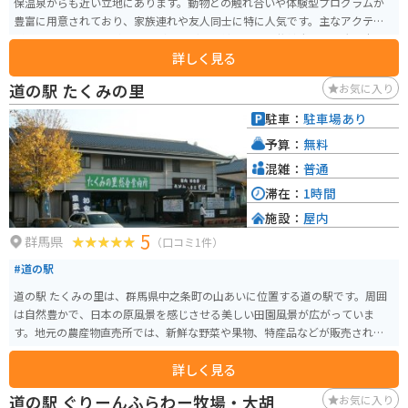
保温泉からも近い立地にあります。動物との触れ合いや体験型プログラムが
豊富に用意されており、家族連れや友人同士に特に人気です。主なアクティ
ビティには、乗馬体験やウサギやヤギとの触れ合い、牧羊犬による大迫力の
詳しく見る
シープドッグショー、牛の乳搾り体験などがあります。また、手作りバター
やソーセージ作りの体験も楽しめ、子供から大人まで楽しむことができま
道の駅 たくみの里
お気に入り
す。 広大な芝生広場やこども遊園地もあり、アーチェリーやパターゴルフと
いった遊びも楽しめます。季節ごとのイベントも充実しており、春には桜、
駐車：
駐車場あり
夏には緑、秋には紅葉が楽しめます。牧場内のカフェやレストランでは、自
予算：
無料
家製のミルクやソフトクリーム、新鮮な食材を使った料理を味わうことがで
き、自然の中でリラックスした時間を過ごすことができます。アクセスも良好
混雑：
普通
で、関越自動車道渋川伊香保ICから車で15分という便利さです。牧場の近く
滞在：
1時間
には人気の伊香保温泉もあるため、ツーリングや温泉旅行の合間に立ち寄る
施設：
屋内
スポットとしてもちょうど良い立地のスポットです。
5
群馬県
（口コミ1件）
#道の駅
道の駅 たくみの里は、群馬県中之条町の山あいに位置する道の駅です。周囲
は自然豊かで、日本の原風景を感じさせる美しい田園風景が広がっていま
す。地元の農産物直売所では、新鮮な野菜や果物、特産品などが販売されて
おり、お土産探しにも最適です。 また、たくみの里には、そば打ちやこんに
詳しく見る
ゃく作りなどを体験できる工房が点在しており、大人から子供まで楽しむこ
とができます。バイクで訪れる場合は、周辺のワインディングロードを気持
道の駅 ぐりーんふらわー牧場・大胡
お気に入り
ちよく走ることができるのも魅力です。特に、草津温泉や四万温泉といった