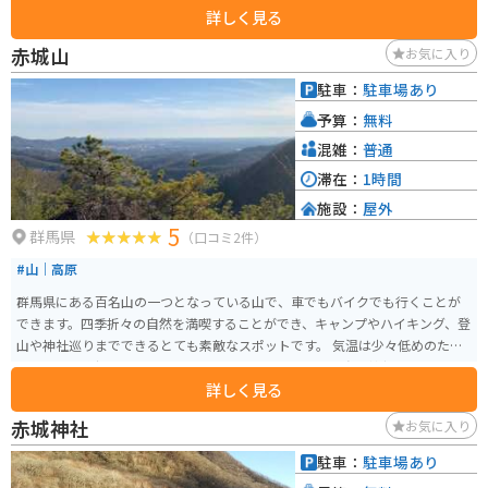
詳しく見る
リームやジェラートです。また、レストランでは、地元産の食材を使った料
理を楽しむことができます。 バイクで訪れる場合、道の駅には広い駐車場が
赤城山
お気に入り
完備されているので安心です。周辺には、尾瀬国立公園や日光国立公園など、
風光明媚なツーリングスポットも数多くあります。 道の駅こもちは、自然豊
駐車：
駐車場あり
かな環境の中で、地元の美味しいものを味わったり、ゆっくりと休憩したり
予算：
無料
するのに最適な場所です。
混雑：
普通
滞在：
1時間
施設：
屋外
5
群馬県
（口コミ2件）
#山｜高原
群馬県にある百名山の一つとなっている山で、車でもバイクでも行くことが
できます。四季折々の自然を満喫することができ、キャンプやハイキング、登
山や神社巡りまでできるとても素敵なスポットです。 気温は少々低めのた
め、暖かい格好で来ることをオススメします。近くには赤城神社もあり、女
詳しく見る
性の願いが叶うとされている有名な神社で、神秘的で美しい景色を眺めるこ
とができます。
赤城神社
お気に入り
駐車：
駐車場あり