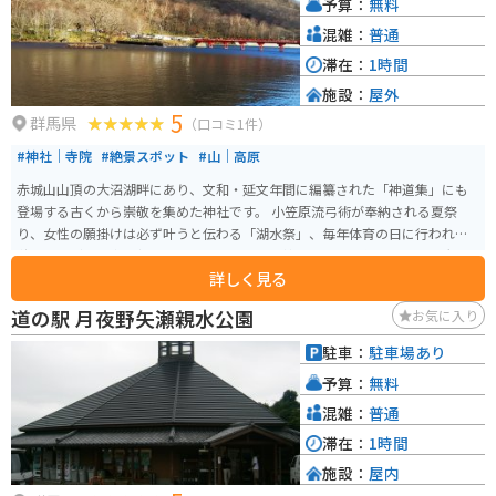
予算：
無料
混雑：
普通
滞在：
1時間
施設：
屋外
5
群馬県
（口コミ1件）
#神社｜寺院
#絶景スポット
#山｜高原
赤城山山頂の大沼湖畔にあり、文和・延文年間に編纂された「神道集」にも
登場する古くから崇敬を集めた神社です。 小笠原流弓術が奉納される夏祭
り、女性の願掛けは必ず叶うと伝わる「湖水祭」、毎年体育の日に行われる
秋祭りなどの行事で親しまれているほか、御神体として信仰されてきた大
詳しく見る
沼、小沼の湿原に咲く水芭蕉、レンゲツツジ、ニッコウキスゲといった、花
の名所、秋は紅葉の名所として多くの行楽客が訪れています。 厳冬には樹氷
道の駅 月夜野矢瀬親水公園
お気に入り
も見られ、湧水は「御神水」として江戸幕府の保護を受けて今も「山開き
祭・例大祭」の際はこの水を持ち帰り、豊作を願って田の口に注ぐ習慣があ
駐車：
駐車場あり
ります。
予算：
無料
混雑：
普通
滞在：
1時間
施設：
屋内