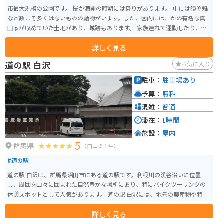
市最大規模の公園です。 桜が満開の時期には祭りがあります。 中には猿や雉
など数こそ多くはないものの動物がいます。また、園内には、かの有名な真
田家が収めていた土地があり、城跡もあります。 家族連れで運動したり、デ
ートの一休みでよる方もいれば老人がウォーキングしたりと老若男女問わず
詳しく見る
利用しています。
道の駅 白沢
お気に入り
駐車：
駐車場あり
予算：
無料
混雑：
普通
滞在：
1時間
施設：
屋内
5
群馬県
（口コミ1件）
#道の駅
道の駅 白沢は、群馬県沼田市にある道の駅です。利根川の渓谷沿いに位置
し、周囲を山々に囲まれた自然豊かな場所にあり、特にバイクツーリングの
休憩スポットとして人気があります。 道の駅 白沢には、地元の農産物や特産
品を販売する直売所、軽食コーナー、そして観光案内所があります。地元産
詳しく見る
の新鮮な野菜や果物はもちろんのこと、群馬名物のこんにゃくや、地元産の