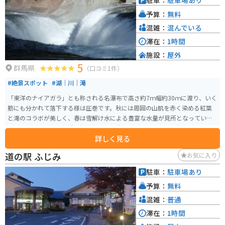
駐車：
駐車場あり
予算：
無料
混雑：
混んでいる
滞在：
1時間
施設：
屋外
5
群馬県
（口コミ1件）
#絶景スポット
#湖｜川｜滝
「東洋のナイアガラ」とも称される名瀑布で高さ約7ｍ幅約30ｍに渡り、いく
筋にも分かれて落下する様は圧巻です。秋には周囲の山肌を赤く染める紅葉
と滝のコラボが美しく、春は雪解け水による豊富な水量が見所となっていま
す。滝の周囲には吊り橋や観瀑台のある遊歩道があり、多様な角度から滝を
詳しく見る
堪能できます。
道の駅 ふじみ
お気に入り
駐車：
駐車場あり
予算：
無料
混雑：
普通
滞在：
1時間