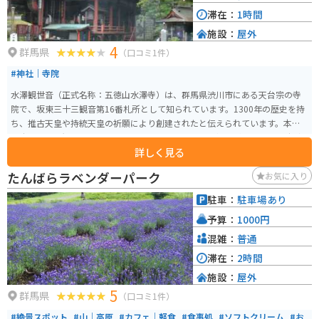
滞在：
1時間
施設：
屋外
4
群馬県
（口コミ1件）
#神社｜寺院
水澤観世音（正式名称：五徳山水澤寺）は、群馬県渋川市にある天台宗の寺
院で、坂東三十三観音第16番札所として知られています。1300年の歴史を持
ち、推古天皇や持統天皇の祈願により創建されたと伝えられています。本尊
は十一面千手観音菩薩で、心の安寧を求めて多くの参拝者が訪れます。 寺院
詳しく見る
の周囲には美しい自然が広がり、四季折々の風景を楽しむことができます。
特に春の桜や秋の紅葉の時期には、多くの観光客が訪れます。また、境内に
たんばらラベンダーパーク
お気に入り
は六角堂や水澤不動尊、鐘楼などの見どころも多く、散策しながら歴史と自
然を感じることができます。さらに、近隣には名物の「水沢うどん」を楽し
駐車：
駐車場あり
める飲食店もあり、観光の後の食事にも最適です。
予算：
1000円
混雑：
普通
滞在：
2時間
施設：
屋外
5
群馬県
（口コミ1件）
#絶景スポット
#山｜高原
#カフェ｜軽食
#食事処
#ソフトクリーム
#お