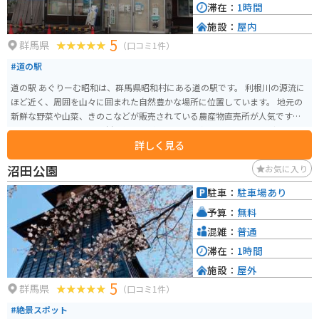
滞在：
1時間
施設：
屋内
5
群馬県
（口コミ1件）
#道の駅
道の駅 あぐりーむ昭和は、群馬県昭和村にある道の駅です。 利根川の源流に
ほど近く、周囲を山々に囲まれた自然豊かな場所に位置しています。 地元の
新鮮な野菜や山菜、きのこなどが販売されている農産物直売所が人気です。
レストランでは、地元食材を使った料理や、群馬名物のひもかわうどんも味
詳しく見る
わえます。 また、併設されている「昭和の暮らし体験館」では、昔の農家の
暮らしを体験することができます。 バイクで訪れる際は、道の駅から見える
沼田公園
お気に入り
武尊山など、周辺の景色を楽しみながらのツーリングがおすすめです。 春に
は桜、秋には紅葉の名所としても知られており、四季折々の自然を楽しむこ
駐車：
駐車場あり
とができます。 【おすすめのお土産】 * 昭和村産の新鮮野菜 * きのこ * 山菜
予算：
無料
* ひもかわうどん
混雑：
普通
滞在：
1時間
施設：
屋外
5
群馬県
（口コミ1件）
#絶景スポット