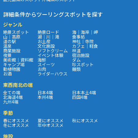
詳細条件からツーリングスポットを探す
ジャンル
絶景スポット
絶景ロード
海｜海岸｜岬
山｜高原
湖｜川｜滝
食事処
道の駅
お土産
神社｜寺院
温泉
文化施設
カフェ｜軽食
商業施設
ソフトクリーム
林道
夜景
イベント体験
宿泊施設
美術館｜資料館
海鮮
ダム
キャンプ場
スイーツ
珍スポット
動植物園
お肉
麺類
お酒
ライダーハウス
東西南北の端
全ての端
日本4端
日本本土4端
北海道4端
本州4端
四国4端
九州4端
季節
春にオススメ
夏にオススメ
秋にオススメ
冬にオススメ
年中オススメ
施設