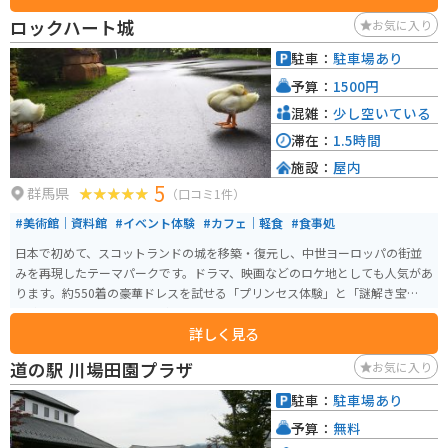
小麦粉を使ったうどん、そばなども人気です。また、併設されている食堂で
ロックハート城
お気に入り
は、地元の食材を使った料理を楽しむことができます。 特にバイク乗りの方
には、白沢名物の「舞茸釜飯」がおすすめです。大きな舞茸が丸ごと入った
駐車：
駐車場あり
釜飯は、香り高く、食欲をそそります。また、駐車場にはバイクスタンドも
予算：
1500円
設置されているので、安心してバイクを停めることができます。 道の駅 白沢
は、自然豊かな環境の中で、地元の味覚や文化に触れることができる場所で
混雑：
少し空いている
す。群馬県北部へのツーリングの際には、ぜひお立ち寄りください。
滞在：
1.5時間
施設：
屋内
5
群馬県
（口コミ1件）
#美術館｜資料館
#イベント体験
#カフェ｜軽食
#食事処
日本で初めて、スコットランドの城を移築・復元し、中世ヨーロッパの街並
みを再現したテーマパークです。ドラマ、映画などのロケ地としても人気があ
ります。約550着の豪華ドレスを試せる「プリンセス体験」と「謎解き宝探し
体験」といったイベント体験もできます。
詳しく見る
道の駅 川場田園プラザ
お気に入り
駐車：
駐車場あり
予算：
無料