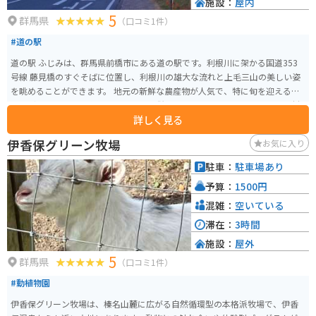
施設：
屋内
5
群馬県
（口コミ1件）
#道の駅
道の駅 ふじみは、群馬県前橋市にある道の駅です。利根川に架かる国道353
号線 藤見橋のすぐそばに位置し、利根川の雄大な流れと上毛三山の美しい姿
を眺めることができます。 地元の新鮮な農産物が人気で、特に旬を迎える梨
やぶどう、りんごは格別です。 また、併設のレストランでは、地元産の食材
詳しく見る
を使った料理を楽しむことができます。 バイクで訪れる場合、道の駅には
広々とした駐車場が完備されているので安心です。利根川沿いは走りやすい
伊香保グリーン牧場
お気に入り
道が続くので、ツーリングの休憩スポットとしても最適です。周辺には、赤
城山や榛名山といった人気のツーリングスポットも点在しているので、拠点
駐車：
駐車場あり
としてもおすすめです。
予算：
1500円
混雑：
空いている
滞在：
3時間
施設：
屋外
5
群馬県
（口コミ1件）
#動植物園
伊香保グリーン牧場は、榛名山麓に広がる自然循環型の本格派牧場で、伊香