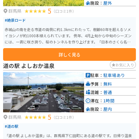
施設：
屋外
5
群馬県
（口コミ1件）
#絶景ロード
赤城山の南を走る市道の両側に約1.3kmにわたって、樹齢60年を超えるソメ
イヨシノが約1000本植えられています。 例年、4月上旬から中旬のシーズン
には、一斉に咲き誇り、桜のトンネルを作り上げます。「日本のさくら名所1
00選」に選ばれており、県下では有数のサクラの名所となっています。 開花
詳しく見る
の時期に合わせて「赤城南面千本桜まつり」が開催され、郷土芸能発表や農
産物直売が行われ夜にはライトアップされます。
道の駅 よしおか温泉
お気に入り
駐車：
駐車場あり
予算：
無料
混雑：
普通
滞在：
1時間
施設：
屋内
5
群馬県
（口コミ1件）
#道の駅
「道の駅 よしおか温泉」は、群馬県下仁田町にある道の駅です。日帰り温泉