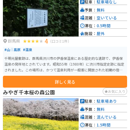
駐車：
駐車場なし
予算：
無料
混雑：
空いている
滞在：
0.5時間
施設：
屋外
4
群馬県
（口コミ1件）
#山｜高原
#温泉
千明元屋敷跡は、群馬県渋川市の伊香保温泉にある歴史的な遺跡で、伊香保
温泉の発祥地とされています。昭和55年（1980年）に渋川市指定史跡に指定
されました。この場所は、かつて温泉利用が一般客に開放された初期の宿泊
施設の跡地であり、現在でも石垣が残っています。温泉街からはやや離れた
詳しく見る
場所に位置しているため、静かに歴史を感じることができます。周辺には紅
葉が美しい河鹿橋があり、四季折々の自然の美しさを楽しむことができま
みやぎ千本桜の森公園
お気に入り
す。
駐車：
駐車場あり
予算：
無料
混雑：
混んでいる
滞在：
1.5時間