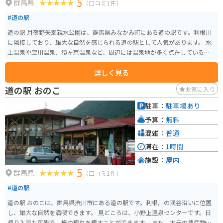
5
群馬県
（口コミ1件）
#道の駅
道の駅 月夜野矢瀬親水公園は、群馬県みなかみ町にある道の駅です。利根川
に隣接しており、雄大な自然を感じられる道の駅として人気があります。 水
上温泉や宝川温泉、猿ヶ京温泉など、周辺には温泉地が多く点在しているの
で、温泉旅行の拠点としてもおすすめです。利根川ではラフティングやカヌ
詳しく見る
ーなどのアクティビティを楽しむこともできます。 また、併設されている
「矢瀬ふるさと物産館」では、地元で採れた新鮮な野菜や果物をはじめとし
道の駅 おのこ
お気に入り
た特産品が販売されています。特に、群馬県名物の蒟蒻や、地元産のそばを
使ったそばがきはおすすめです。 バイクに乗っている方は、谷川岳や榛名山
駐車：
駐車場あり
へのツーリングの休憩場所としても利用できます。道の駅のすぐ近くには、
予算：
無料
利根川の清流を眺めながら食事ができるレストランもあります。
混雑：
普通
滞在：
1時間
施設：
屋内
5
群馬県
（口コミ1件）
#道の駅
道の駅 おのこは、群馬県渋川市にある道の駅です。利根川の渓谷沿いに位置
し、雄大な自然を満喫できます。 見どころは、小野上温泉センターです。日
帰り入浴も可能で、旅の疲れを癒すことができます。 また、地元の農産物直