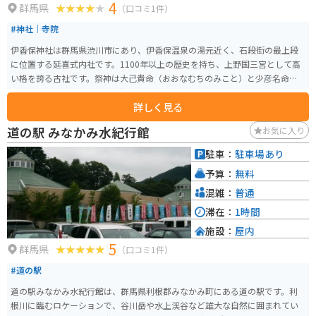
4
群馬県
（口コミ1件）
#神社｜寺院
伊香保神社は群馬県渋川市にあり、伊香保温泉の湯元近く、石段街の最上段
に位置する延喜式内社です。1100年以上の歴史を持ち、上野国三宮として高
い格を誇る古社です。祭神は大己貴命（おおなむちのみこと）と少彦名命
（すくなひこのみこと）で、温泉・医療の神様として信仰されています。特
詳しく見る
に縁結びや子宝、商売繁盛、家内安全などのご利益があるとされています。
温泉街の雰囲気を感じながら、365段の石段を登りきった先にあるこの神社
道の駅 みなかみ水紀行館
お気に入り
は、観光客にとってもパワースポットとして人気です。歴史を感じながら心
身をリフレッシュすることができる場所です。
駐車：
駐車場あり
予算：
無料
混雑：
普通
滞在：
1時間
施設：
屋内
5
群馬県
（口コミ1件）
#道の駅
道の駅みなかみ水紀行館は、群馬県利根郡みなかみ町にある道の駅です。利
根川に臨むロケーションで、谷川岳や水上渓谷など雄大な自然に囲まれてい