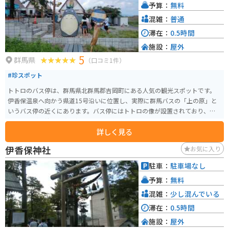
予算：
無料
混雑：
普通
滞在：
0.5時間
施設：
屋外
5
群馬県
（口コミ1件）
#珍スポット
トトロのバス停は、群馬県北群馬郡吉岡町にある人気の観光スポットです。
伊香保温泉へ向かう県道15号沿いに位置し、実際に群馬バスの「上の原」と
いうバス停の近くにあります。バス停にはトトロの像が設置されており、訪
れる人々が一緒に写真を撮るための人気のフォトスポットとして知られてい
詳しく見る
ます。 このスポットは、近くにある「伊香保おもちゃと人形自動車博物館」
ともアクセスが良く、伊香保温泉の観光ついでに訪れることができる便利な
伊香保神社
お気に入り
場所です。また、広い駐車スペースもあり、車でのアクセスも容易です。トト
ロと一緒にバスを待つようなユニークな体験ができ、子供から大人まで楽し
駐車：
駐車場なし
める場所となっています。他にも、「ハウルの動く城」に出てくるカカシの
予算：
無料
壁画があったり「千と千尋の神隠し」の最初と最後に出てくる石の像があり
ます。ジブリ好きには嬉しいスポットになっています。
混雑：
少し混んでいる
滞在：
0.5時間
施設：
屋外