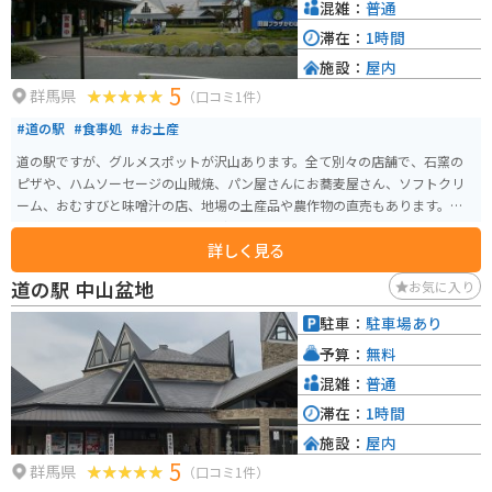
混雑：
普通
滞在：
1時間
施設：
屋内
5
群馬県
（口コミ1件）
#道の駅
#食事処
#お土産
道の駅ですが、グルメスポットが沢山あります。全て別々の店舗で、石窯の
ピザや、ハムソーセージの山賊焼、パン屋さんにお蕎麦屋さん、ソフトクリ
ーム、おむすびと味噌汁の店、地場の土産品や農作物の直売もあります。こ
の道の駅を目的に来る人もいるほどです。
詳しく見る
道の駅 中山盆地
お気に入り
駐車：
駐車場あり
予算：
無料
混雑：
普通
滞在：
1時間
施設：
屋内
5
群馬県
（口コミ1件）