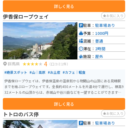
湯上がり後に肌がつるつるになると評判です。温泉街には365段の石段があ
詳しく見る
り、その石段沿いには多くの土産物店や飲食店が並び、散策を楽しむことが
できます。 また、近隣には河鹿橋や伊香保ロープウェイなどの観光スポット
伊香保ロープウェイ
お気に入り
もあり、自然の美しさと共に温泉を楽しむことができます。バイクでのアク
セスも良く、ドライブの途中で訪れるのに最適な観光地です。伊香保温泉名
駐車：
駐車場あり
物のまんじゅうがとても美味しいのでオススメです。
予算：
1000円
混雑：
普通
滞在：
2時間
施設：
屋外
4
群馬県
（口コミ1件）
#絶景スポット
#山｜高原
#お土産
#カフェ｜軽食
伊香保ロープウェイは、伊香保温泉の温泉街から物聞山の山頂にある見晴駅
までを結ぶロープウェイです。全長約450メートルを片道4分で運行し、標高9
32メートルの山頂からは、赤城山や谷川岳などを一望することができます。
ロープウェイの麓には「不如帰（ほととぎす）駅」があり、山頂には「見晴
詳しく見る
駅」があります。展望台からは伊香保温泉街が一望でき、天気の良い日には群
馬の山々の美しい景色も楽しめます。
トトロのバス停
お気に入り
駐車：
駐車場あり