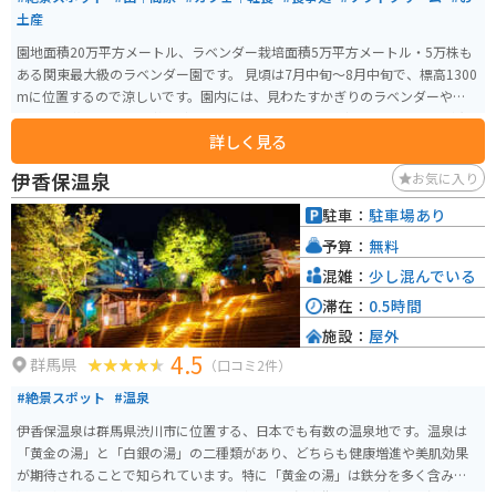
土産
園地面積20万平方メートル、ラベンダー栽培面積5万平方メートル・5万株も
ある関東最大級のラベンダー園です。 見頃は7月中旬～8月中旬で、標高1300
mに位置するので涼しいです。園内には、見わたすかぎりのラベンダーや、カ
ラフルな花々を並べた彩の丘、一面に咲くひまわりなどフォトスポットが充
詳しく見る
実しています。 また、来場者のおよそ2人に1人が食するラベンダーソフトク
リームをはじめ、新登場の冷やしラベンダーラーメンなど、味覚でもラベン
伊香保温泉
お気に入り
ダーを楽しめるオリジナルメニューがたくさんあります。 その他にも、畑に
咲いているラベンダーお持ち帰りできるラベンダー摘取り体験や、ラベンダ
駐車：
駐車場あり
ーを使用したオリジナルグッズなど、ラベンダーを感じられるお土産も充実
予算：
無料
しています。
混雑：
少し混んでいる
滞在：
0.5時間
施設：
屋外
4.5
群馬県
（口コミ2件）
#絶景スポット
#温泉
伊香保温泉は群馬県渋川市に位置する、日本でも有数の温泉地です。温泉は
「黄金の湯」と「白銀の湯」の二種類があり、どちらも健康増進や美肌効果
が期待されることで知られています。特に「黄金の湯」は鉄分を多く含み、