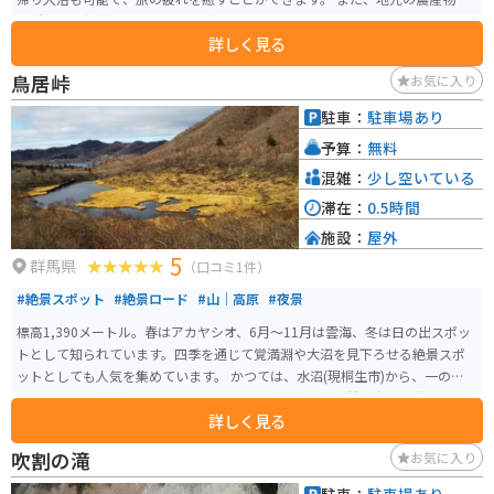
売所では、新鮮な野菜や果物を購入できます。特に、地元産のこんにゃくは
詳しく見る
おすすめです。バイクで訪れる際は、駐車場も広く、休憩場所としても最適
です。 周辺には、赤城山や榛名湖などの観光スポットもあり、ツーリングの
鳥居峠
お気に入り
拠点としてもおすすめです。
駐車：
駐車場あり
予算：
無料
混雑：
少し空いている
滞在：
0.5時間
施設：
屋外
5
群馬県
（口コミ1件）
#絶景スポット
#絶景ロード
#山｜高原
#夜景
標高1,390メートル。春はアカヤシオ、6月～11月は雲海、冬は日の出スポッ
トとして知られています。四季を通じて覚満淵や大沼を見下ろせる絶景スポ
ットとしても人気を集めています。 かつては、水沼(現桐生市)から、一の鳥
居、二の鳥居を経て、利平茶屋、そして鳥居峠へたどり着く赤城山登拝の道
詳しく見る
があり、昭和30年代には利平茶屋と鳥居峠を結ぶ地上ケーブルカーが運行し
ていました（現在は廃線）。 運が良ければ、朝焼けでピンクに染まる雲海
吹割の滝
お気に入り
や、東京スカイツリーや筑波山などを眺めることもできます。