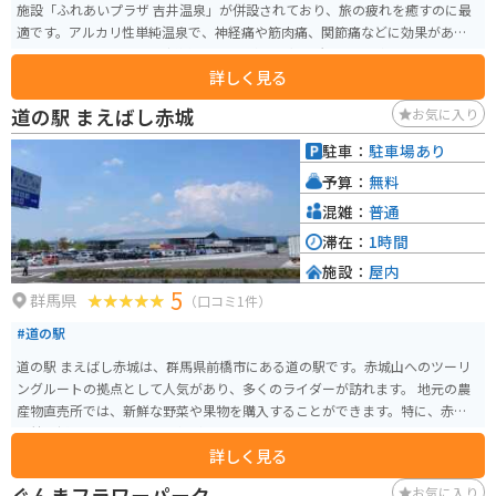
施設「ふれあいプラザ 吉井温泉」が併設されており、旅の疲れを癒すのに最
適です。アルカリ性単純温泉で、神経痛や筋肉痛、関節痛などに効果がある
とされています。 地元の新鮮な農産物が並ぶ直売所や、群馬名物を味わえる
詳しく見る
レストランも人気です。特に、上州麦豚や地元産こんにゃくを使った料理は
おすすめです。 バイクで訪れる場合、道の駅に隣接する「滝見橋駐車場」が
道の駅 まえばし赤城
お気に入り
便利です。トイレや休憩スペースもあり、ツーリングの休憩スポットとして
も最適です。周辺には、緑豊かな山々や渓谷など、自然豊かな観光スポットも
駐車：
駐車場あり
点在しており、ツーリングコースとしてもおすすめです。道の駅では、周辺
予算：
無料
の観光情報も入手できるので、ぜひ立ち寄ってみてください。
混雑：
普通
滞在：
1時間
施設：
屋内
5
群馬県
（口コミ1件）
#道の駅
道の駅 まえばし赤城は、群馬県前橋市にある道の駅です。赤城山へのツーリ
ングルートの拠点として人気があり、多くのライダーが訪れます。 地元の農
産物直売所では、新鮮な野菜や果物を購入することができます。特に、赤城
山麓で採れた高原野菜は人気があります。また、レストランでは、地元の食
詳しく見る
材を使った料理を楽しむことができます。 赤城山は、雄大な自然が広がる景
勝地としても知られています。山頂からの眺めは素晴らしく、天気の良い日
ぐんまフラワーパーク
お気に入り