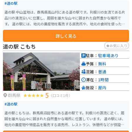
#道の駅
道の駅 中山盆地は、群馬県高山村にある道の駅です。利根川の支流である片
品川の清流沿いに位置し、周囲を雄大な山々に囲まれた自然豊かな場所で
す。 道の駅には、地元の農産物を販売する直売所や、地元の食材を使った料
理を提供するレストランがあります。特におすすめは、地元で採れた新鮮な
詳しく見る
野菜を使った天ぷらが味わえる「天ぷらの里」です。また、併設されている
「中山ふるさと館」では、地元の歴史や文化について学ぶことができます。
道の駅 こもち
お気に入り
バイクで訪れる場合、道の駅には広くて停めやすい駐車場が完備されていま
す。周辺には、尾瀬や日光などへのツーリングルートも充実しており、休憩
駐車：
駐車場あり
場所としても最適です。春には桜、秋には紅葉と、四季折々の美しい景色を
予算：
無料
楽しむことができます。 道の駅 中山盆地を訪れた際には、ぜひ地元の名産品
である「中山そば」を味わってみてください。そばの実の甘皮まで挽き込ん
混雑：
普通
だ、香りが高く風味豊かなそばです。
滞在：
1時間
施設：
屋内
5
群馬県
（口コミ1件）
#道の駅
道の駅こもちは、群馬県沼田市にある道の駅です。利根川の源流に近く、周
囲を雄大な山々に囲まれた自然豊かな場所に位置しています。 道の駅には、
地元の農産物や特産品を販売する直売所、レストラン、休憩所などが併設さ
れています。特に人気なのは、地元産の新鮮な野菜や果物を使ったソフトク