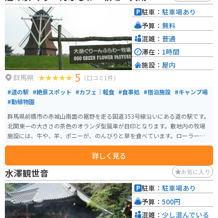
有名な温泉地へのアクセスも良好なので、ツーリングの拠点としてもおすす
駐車：
駐車場あり
めです。 このエリアの名産品としては、地元産のそば粉を使った「六合そ
予算：
無料
ば」や、山菜を使った料理が挙げられます。道の駅内のレストランでも味わ
うことができます。
混雑：
普通
滞在：
1時間
施設：
屋内
5
群馬県
（口コミ1件）
#道の駅
#絶景スポット
#カフェ｜軽食
#食事処
#宿泊施設
#キャンプ場
#動植物園
群馬県前橋市の赤城山南面の裾野を走る国道353号線沿いにある道の駅です。
北関東一の大きさの茶色のオランダ型風車が目印となります。敷地内の牧場
施設には、牛や、羊、ポニーが、のんびりと草を食べています。ローラーす
べり台やアスレチック風の遊具も点在しており、爽やかな風が吹き抜ける
詳しく見る
中、楽しく遊ぶことができます。また、11棟のバンガローを備えたキャンプ
場を併設しています。
水澤観世音
お気に入り
駐車：
駐車場あり
予算：
500円
混雑：
少し混んでいる