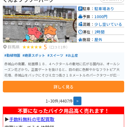
には、遠く富士山を望むこともできます。温泉施設もあるので、ツーリング
で疲れた体をゆっくりと癒やすこともできます。
駐車：
駐車場あり
予算：
1000円
混雑：
少し空いている
滞在：
2時間
施設：
屋外
5
群馬県
（口コミ1件）
#動植物園
#絶景スポット
#スイーツ
#お土産
赤城山の南麓、総面積１８．４ヘクタールの敷地に広がる園内は、オールシ
ーズン花ざかり。正面ゲートを抜けると、目の前に色鮮やかなフラトピア大
花壇、赤城山をバックにそびえ立つ高さ１８メートルのパークタワーが広が
る。５つある観賞温室は、ラン、熱帯花木、ベゴニア、サボテンの温室と季節
詳しく見る
ごとに様変わりするイベント温室。その他ハーブの香りの散歩道、イングリ
ッシュガーデン、日本庭園、ちびっこ広場など見どころ遊びどころたっぷり
で大人もこどもも楽しめる。また、冬に行われる『ウィンターイルミネーシ
1~30件/4407件
>
ョン』は第９回日本夜景遺産(ライトアップ夜景遺産)にも認定。話題のプロジ
ェクションマッピングを採用し、見応えたっぷり。
不要になったバイク用品高く売れます！
▶︎
手数料無料の宅配買取