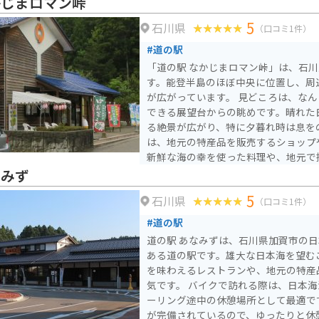
かじまロマン峠
5
石川県
（口コミ1件）
#道の駅
「道の駅 なかじまロマン峠」は、石
す。能登半島のほぼ中央に位置し、周
が広がっています。 見どころは、なんといっても日本海を一望
できる展望台からの眺めです。晴れた
る絶景が広がり、特に夕暮れ時は息を
は、地元の特産品を販売するショップ
新鮮な海の幸を使った料理や、地元で
ど、地元グルメを堪能できます。 バイクで訪れる場合、道の駅
なみず
には広い駐車場が完備されているので
5
石川県
リングする際の休憩スポットとしても
（口コミ1件）
浜なぎさドライブウェイや増穂浦海岸
#道の駅
がたくさんあります。道の駅 なかじ
道の駅 あなみずは、石川県加賀市の日
半島の魅力を満喫してみてはいかがで
ある道の駅です。雄大な日本海を望む
を味わえるレストランや、地元の特産
気です。 バイクで訪れる際は、日本海沿いを走る国道8号線のツ
ーリング途中の休憩場所として最適で
が完備されているので、ゆったりと休憩できま