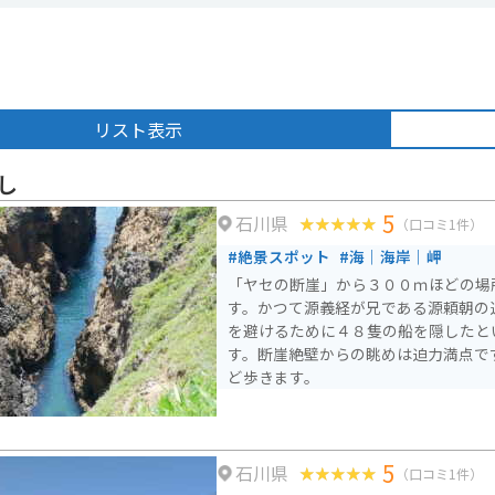
リスト表示
し
5
石川県
（口コミ1件）
#絶景スポット
#海｜海岸｜岬
「ヤセの断崖」から３００ｍほどの場
す。かつて源義経が兄である源頼朝の
を避けるために４８隻の船を隠したと
す。断崖絶壁からの眺めは迫力満点で
ど歩きます。
5
石川県
（口コミ1件）