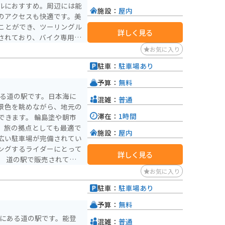
ルにおすすめ。周辺には能
施設：
屋内
のアクセスも快適です。美
ことができ、ツーリングル
詳しく見る
されており、バイク専用の
利用できます。春から秋に
お気に入り
岸線と水族館の魅力を存分
駐車：
駐車場あり
予算：
無料
ある道の駅です。日本海に
混雑：
普通
景色を眺めながら、地元の
滞在：
1時間
 輪島塗や朝市
、旅の拠点としても最適で
施設：
屋内
広い駐車場が完備されてい
ングするライダーにとって
詳しく見る
てい
土産にも最適です。また、
お気に入り
使った海鮮丼や、地元産の
駐車：
駐車場あり
予算：
無料
市にある道の駅です。能登
混雑：
普通