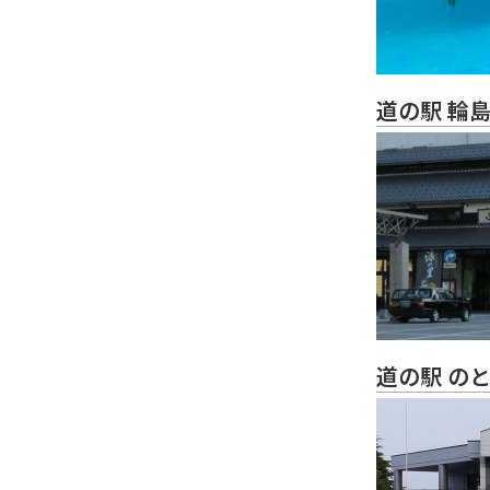
道の駅 輪
道の駅 の