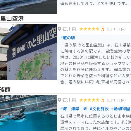
備も充実しており、とても便利です。
と里山空港
5
石川県
（口コミ1件）
#道の駅
「道の駅 のと里山空港」は、石川県
に隣接する道の駅です。 能登空港の愛称でも親しまれるこの空
港は、2010年に開港した比較的新し
地元の特産品を販売するショップやレ
の魅力を存分に味わえます。 輪島塗
でとれた野菜を使った料理などが人気です。 バイク
合、道の駅には広い駐車場が完備され
登半島は風光明媚な海岸線が続くエリ
族館
最適です。 周辺には、日本海を一望
5
石川県
的な建造物など、見どころも豊富です。 能登半島を訪れた
（口コミ1件）
は、「道の駅 のと里山空港」で休憩
#海｜海岸｜岬
#文化施設
#動植物園
てみてはいかがでしょうか。
石川県七尾市に位置するのとじま水族
環境をテーマにした水族館です。約50
展示されており、特にイルカやアシカ