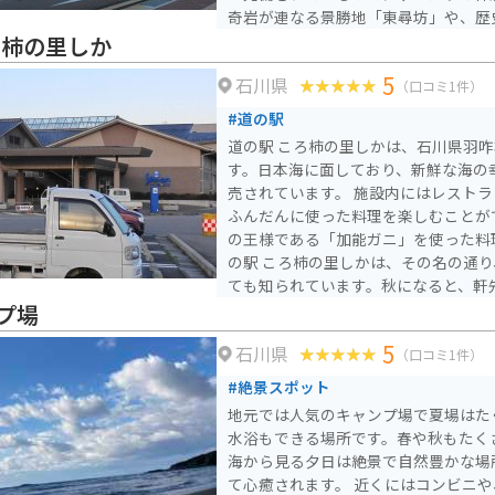
奇岩が連なる景勝地「東尋坊」や、歴
温泉」など、観光スポットも豊富です
ろ柿の里しか
品である「へしこ」や「加賀丸いも」
5
石川県
い。
（口コミ1件）
#道の駅
道の駅 ころ柿の里しかは、石川県羽
す。日本海に面しており、新鮮な海の
売されています。 施設内にはレストランもあり、地元の食材を
ふんだんに使った料理を楽しむことが
の王様である「加能ガニ」を使った料理は絶
の駅 ころ柿の里しかは、その名の通
ても知られています。秋になると、軒
景が広がり、風物詩となっています。 バイクで訪れる場合、日
プ場
本海沿岸を走る「のと里山海道」の景
5
石川県
す。道の駅には広い駐車場も完備され
（口コミ1件）
ても最適です。
#絶景スポット
地元では人気のキャンプ場で夏場はた
水浴もできる場所です。春や秋もたく
海から見る夕日は絶景で自然豊かな場
て心癒されます。 近くにはコンビニ