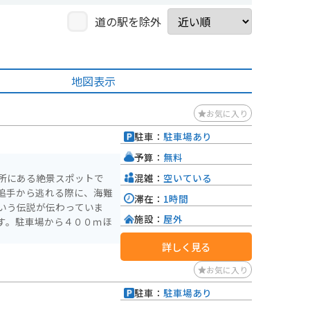
道の駅を除外
地図表示
お気に入り
駐車：
駐車場あり
予算：
無料
混雑：
空いている
所にある絶景スポットで
追手から逃れる際に、海難
滞在：
1時間
いう伝説が伝わっていま
施設：
屋外
す。駐車場から４００ｍほ
詳しく見る
お気に入り
駐車：
駐車場あり