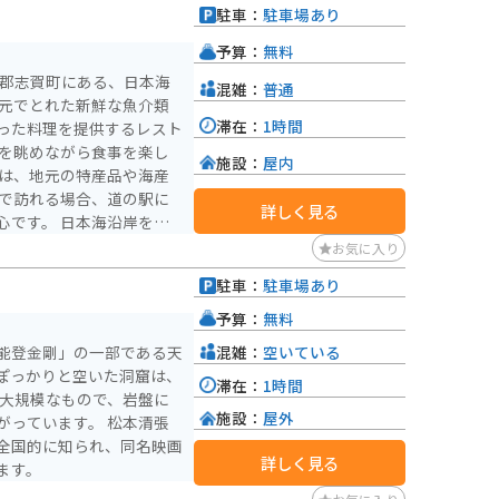
駐車：
駐車場あり
予算：
無料
咋郡志賀町にある、日本海
混雑：
普通
滞在：
1時間
った料理を提供するレスト
色を眺めながら食事を楽し
施設：
屋内
では、地元の特産品や海産
詳しく見る
心です。 日本海沿岸を走
ングにも最適なルートで
お気に入り
ンチとして知られる「なぎ
駐車：
駐車場あり
こしをしている「コスモアイ
在しています。 道の
予算：
無料
魚介類はもちろん、志賀町
混雑：
空いている
能登金剛」の一部である天
塗の箸などもおすすめで
ぽっかりと空いた洞窟は、
滞在：
1時間
ぶ大規模なもので、岩盤に
施設：
屋外
がっています。 松本清張
全国的に知られ、同名映画
詳しく見る
ます。