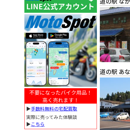
道の駅 な
道の駅 あ
不要になったバイク用品！
高く売れます！
▶︎
手数料無料の宅配買取
実際に売ってみた体験談
▶︎
こちら