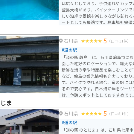
は広々としており、子供連れやカップ
登島大橋があり、バイクツーリングで
しい沿岸の景観を楽しみながら訪れる
ートとしても最適です。駐車場も完備
駐輪スペースもありますので安心して
島
かけての訪問がおすすめで、美しい海
5
石川県
に味わえます。
（口コミ1件）
#道の駅
「道の駅 輪島」は、石川県輪島市に
面した絶好のロケーションで、雄大な
新鮮な海の幸や特産品を楽しむことができます。
など、輪島の観光情報も充実しており
す。バイクで訪れる場合、道の駅には
るので安心です。日本海沿岸をツーリ
は、休憩スポットとしておすすめです。 道の駅で販売され
る輪島塗の箸は、使い心地が良く、お
とじま
輪島港で水揚げされた新鮮な魚介類を
5
石川県
野菜を使った料理も人気です。
（口コミ1件）
#道の駅
「道の駅 のとじま」は、石川県七尾