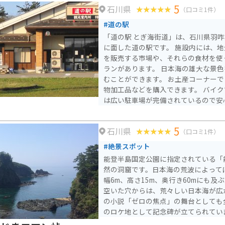
5
石川県
（口コミ1件）
#道の駅
「道の駅 とぎ海街道」は、石川県羽
に面した道の駅です。 施設内には、地元でとれた新鮮な魚介類
を販売する市場や、それらの食材を使
ランがあります。 日本海の雄大な景
むことができます。 お土産コーナー
物加工品などを購入できます。 バイクで訪れる場合、道の駅に
は広い駐車場が完備されているので安
る国道249号線は、景色が良くツーリ
す。 道の駅周辺には、世界一長いベ
5
石川県
さドライブウェイ」や、UFOで町お
（口コミ1件）
ル羽咋」など、個性的な観光スポットも点
#絶景スポット
駅で購入できる名産品として、新鮮な
能登半島国定公園に指定されている「
のブランド米「能登ひかり」や、輪島
然の洞窟です。日本海の荒波によって
す。
幅6m、高さ15m、奥行き60mにも及
空いた穴からは、荒々しい日本海が広
の小説「ゼロの焦点」の舞台としても
のロケ地として記念碑が立てられてい