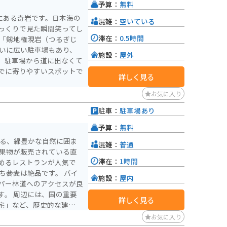
予算：
無料
にある奇岩です。日本海の
混雑：
空いている
っくりで見た瞬間笑ってし
滞在：
0.5時間
は「剱地権現岩（つるぎじ
施設：
屋外
。駐車場から道に出なくて
でに寄りやすいスポットで
詳しく見る
お気に入り
駐車：
駐車場あり
予算：
無料
ある、緑豊かな自然に囲ま
混雑：
普通
滞在：
1時間
めるレストランが人気で
施設：
屋内
パー林道へのアクセスが良
の重要
詳しく見る
宅」など、歴史的な建造物
お気に入り
運んでみてください。