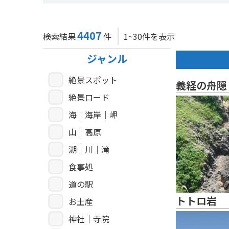
4407
検索結果
件
1~30件を表示
ジャンル
絶景スポット
義経の舟隠
絶景ロード
海｜海岸｜岬
山｜高原
湖｜川｜滝
食事処
道の駅
トトロ岩
お土産
神社｜寺院