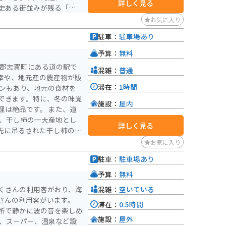
詳しく見る
史ある街並みが残る「山中
。道の駅であなみずの特産
お気に入り
などを味わってみてくださ
駐車：
駐車場あり
予算：
無料
咋郡志賀町にある道の駅で
混雑：
普通
幸や、地元産の農産物が販
滞在：
1時間
できます。特に、冬の味覚
施設：
屋内
品です。 また、道
り、干し柿の一大産地とし
詳しく見る
先に吊るされた干し柿の風
お気に入り
色を楽しむのがおすすめで
駐車：
駐車場あり
ているので、休憩場所とし
予算：
無料
混雑：
空いている
くさんの利用客がおり、海
さんの利用客がいます。
滞在：
0.5時間
所で静かに波の音を楽しめ
施設：
屋外
や、スーパー、温泉など設