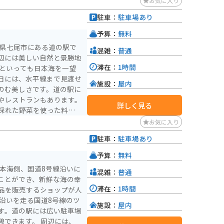
お気に入り
駐車：
駐車場あり
予算：
無料
川県七尾市にある道の駅で
混雑：
普通
辺には美しい自然と景勝地
滞在：
1時間
日には、水平線まで見渡せ
施設：
屋内
のむ美しさです。道の駅に
やレストランもあります。
詳しく見る
採れた野菜を使った料理な
お気に入り
安心です。能登半島をツー
駐車：
駐車場あり
最適です。周辺には、千里
など、風光明媚なスポット
予算：
無料
まロマン峠を拠点に、能登
本海側、国道8号線沿いに
混雑：
普通
しょうか。
ことができ、新鮮な海の幸
滞在：
1時間
品を販売するショップが人
施設：
屋内
す。道の駅には広い駐車場
す。 周辺には、