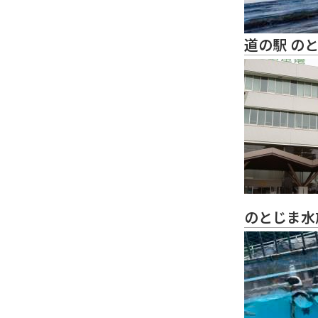
道の駅 の
のとじま水