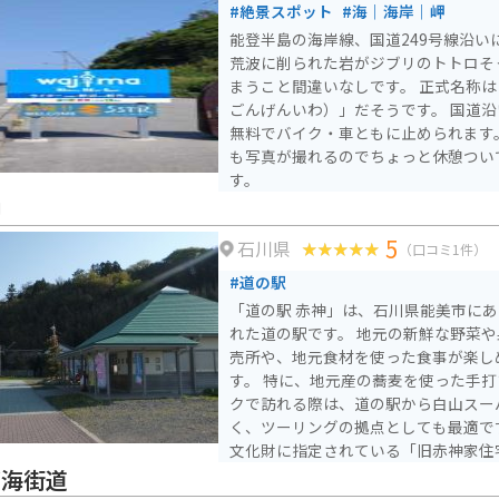
#絶景スポット
#海｜海岸｜岬
能登半島の海岸線、国道249号線沿い
荒波に削られた岩がジブリのトトロそ
まうこと間違いなしです。 正式名称
ごんげんいわ）」だそうです。 国道沿いに広い駐車場もあり、
無料でバイク・車ともに止められます
も写真が撮れるのでちょっと休憩つい
す。
神
5
石川県
（口コミ1件）
#道の駅
「道の駅 赤神」は、石川県能美市に
れた道の駅です。 地元の新鮮な野菜や果物が販売されている直
売所や、地元食材を使った食事が楽し
す。 特に、地元産の蕎麦を使った手打ち蕎麦は絶品です。 バイ
クで訪れる際は、道の駅から白山スー
く、ツーリングの拠点としても最適です。 周辺には、国
文化財に指定されている「旧赤神家住
も点在しています。 豊かな自然と歴史、そしてグルメが楽しめ
ぎ海街道
る「道の駅 赤神」に、ぜひ一度足を