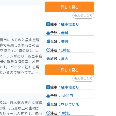
詳しく見る
お気に入り
駐車：
駐車場あり
予算：
無料
輪島市にあるのと里山空港
混雑：
普通
滞在：
1時間
い空港です。 道の駅には、
ストランがあり、能登半島
施設：
屋内
の器や新鮮な海の幸、地元
で訪れる場
詳しく見る
ているので安心です。 能
アなので、ツーリングにも
お気に入り
できる絶景スポットや歴史
駐車：
駐車場あり
際に
がてら、地元の魅力に触れ
予算：
1890円
館は、日本海の豊かな海洋
混雑：
空いている
0種、3万点以上の生物が
滞在：
3時間
のショーは人気です。館内