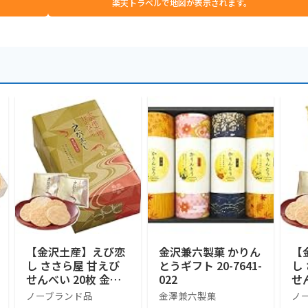
楽天トラベルで地図が表示されます。
【金沢土産】えび恋
金沢兼六製菓 かりん
【
し ささら屋 甘えび
とうギフト 20-7641-
し
せんべい 20枚 金沢
022
せ
港 水揚げ 甘エビ 石
港
ノーブランド品
金澤兼六製菓
ノ
川 ギフト (20枚)
川 