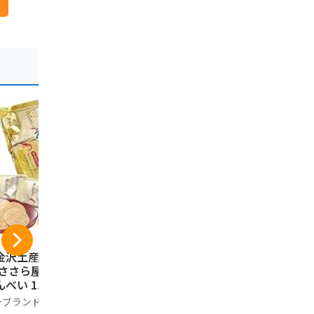
金沢土産】えび恋
金澤兼六製菓 兼六の
五郎島金時
 ささら屋 甘えび
華 黒ごま カレー え
ぽてと 12
んべい 15枚 金沢
び サラダ せんべい
装 石川 ご
 水揚げ 甘エビ 石
詰め合わせ 人気 6種
産 お菓子 
ーブランド品
Generic
HANENOMOR
ギフト (15枚)
類38枚入り 個包装
イートポテ