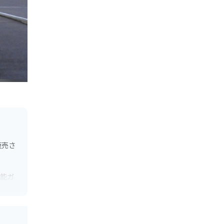
販売さ
加能ガ
干し柿