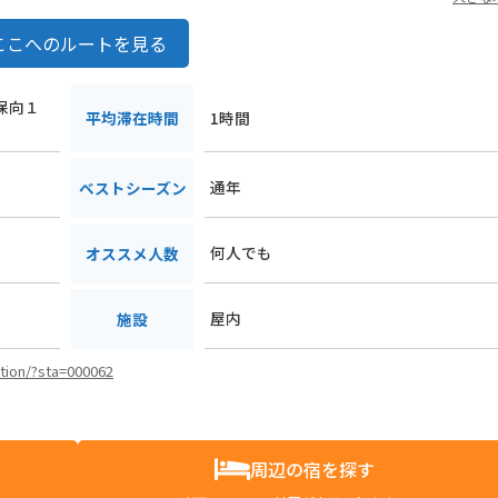
ここへのルートを見る
新保向１
平均滞在時間
1時間
通年
ベストシーズン
何人でも
オススメ人数
屋内
施設
ation/?sta=000062
周辺の宿を探す