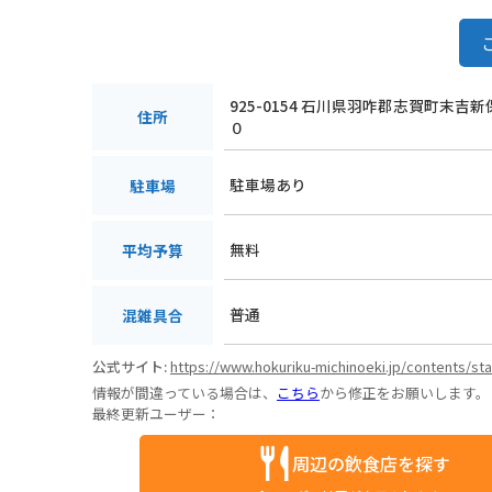
925-0154 石川県羽咋郡志賀町末吉
住所
０
駐車場あり
駐車場
無料
平均予算
普通
混雑具合
公式サイト:
https://www.hokuriku-michinoeki.jp/contents/st
情報が間違っている場合は、
こちら
から修正をお願いします。
最終更新ユーザー：
周辺の飲食店を探す