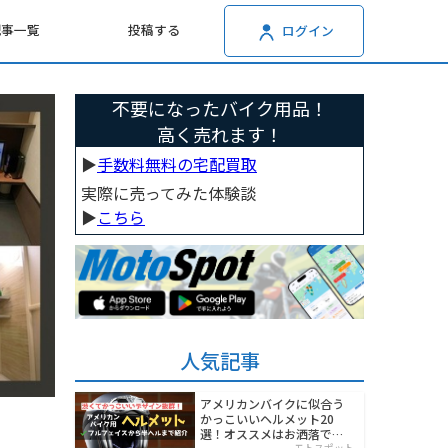
記事一覧
投稿する
ログイン
不要になったバイク用品！
高く売れます！
▶︎
手数料無料の宅配買取
実際に売ってみた体験談
▶︎
こちら
人気記事
アメリカンバイクに似合う
かっこいいヘルメット20
選！オススメはお洒落でワ
モトスポット