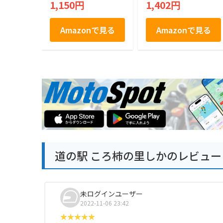
1,150円
1,402円
ラッピング済 贈り物
ギフト KRN-10R
Amazonで見る
Amazonで見る
道の駅 ころ柿の里しかのレビュー
未ログインユーザー
2022-11-06 23:42