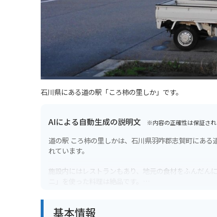
石川県にある道の駅「ころ柿の里しか」です。
AIによる自動生成の説明文
※内容の正確性は保証され
道の駅 ころ柿の里しかは、石川県羽咋郡志賀町にある
れています。
施設内にはレストランもあり、地元の食材をふんだん
ニ」を使った料理は絶品です。
また、道の駅 ころ柿の里しかは、その名の通り、干し
基本情報
の風景が広がり、風物詩となっています。