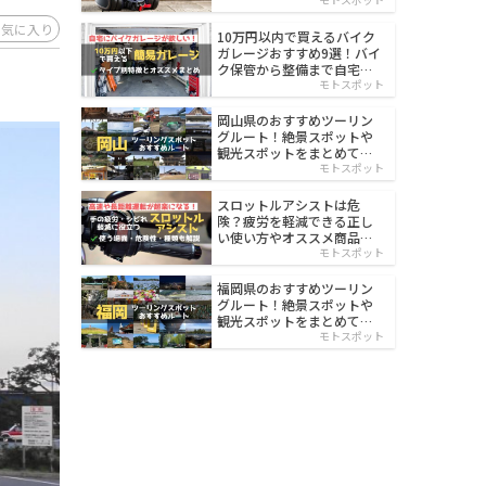
イルド
お気に入り
10万円以内で買えるバイク
ガレージおすすめ9選！バイ
ク保管から整備まで自宅で
楽々
モトスポット
岡山県のおすすめツーリン
グルート！絶景スポットや
観光スポットをまとめて紹
介
モトスポット
スロットルアシストは危
険？疲労を軽減できる正し
い使い方やオススメ商品を
紹介
モトスポット
福岡県のおすすめツーリン
グルート！絶景スポットや
観光スポットをまとめて紹
介
モトスポット