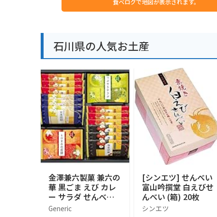
食べログで地図が表示されます。
石川県の人気お土産
金澤兼六製菓 兼六の
[シンエツ] せんべい
華 黒ごま えび カレ
富山吟撰堂 白えびせ
ー サラダ せんべい
んべい (箱) 20枚
詰め合わせ 人気 5種
Generic
シンエツ
類18枚入り 個包装