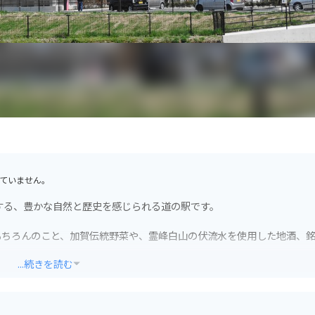
ていません。
する、豊かな自然と歴史を感じられる道の駅です。
もちろんのこと、加賀伝統野菜や、霊峰白山の伏流水を使用した地酒、
...続きを読む
に使用した、郷土料理や麺類などが味わえます。
安心です。道の駅周辺には、白山白川郷ホワイトロードなど、風光明媚