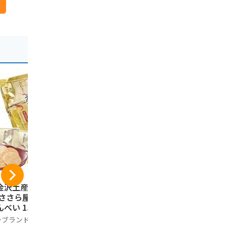
金沢土産】えび恋
金澤兼六製菓 兼六の
五郎島金時
 ささら屋 甘えび
華 黒ごま カレー え
ぽてと 12
んべい 15枚 金沢
び サラダ せんべい
装 石川 ご
 水揚げ 甘エビ 石
詰め合わせ 人気 6種
産 お菓子 
ーブランド品
Generic
HANENOMOR