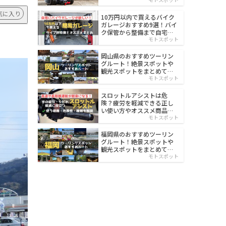
イルド
気に入り
10万円以内で買えるバイク
ガレージおすすめ9選！バイ
ク保管から整備まで自宅で
楽々
モトスポット
岡山県のおすすめツーリン
グルート！絶景スポットや
観光スポットをまとめて紹
介
モトスポット
スロットルアシストは危
険？疲労を軽減できる正し
い使い方やオススメ商品を
紹介
モトスポット
福岡県のおすすめツーリン
グルート！絶景スポットや
観光スポットをまとめて紹
介
モトスポット