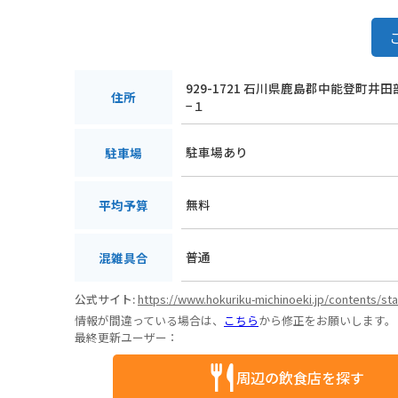
929-1721 石川県鹿島郡中能登町井
住所
−１
駐車場あり
駐車場
無料
平均予算
普通
混雑具合
公式サイト:
https://www.hokuriku-michinoeki.jp/contents/st
情報が間違っている場合は、
こちら
から修正をお願いします。
最終更新ユーザー：
周辺の飲食店を探す