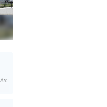
銘菓な
なツー