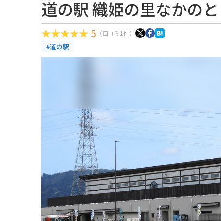
道の駅 織姫の里なかのと
5
（口コミ1件）
#道の駅