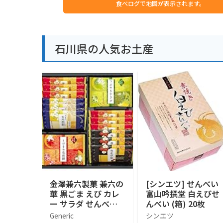
食べログで地図が表示されます。
石川県の人気お土産
金澤兼六製菓 兼六の
[シンエツ] せんべい
華 黒ごま えび カレ
富山吟撰堂 白えびせ
ー サラダ せんべい
んべい (箱) 20枚
詰め合わせ 人気 5種
Generic
シンエツ