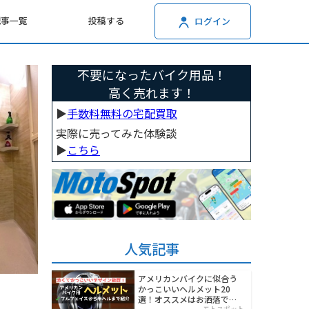
記事一覧
投稿する
ログイン
不要になったバイク用品！
高く売れます！
▶︎
手数料無料の宅配買取
実際に売ってみた体験談
▶︎
こちら
人気記事
アメリカンバイクに似合う
かっこいいヘルメット20
選！オススメはお洒落でワ
モトスポット