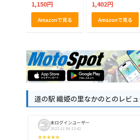
類18枚入り 個包装
1,150円
1,402円
ラッピング済 贈り物
ギフト KRN-10R
Amazonで見る
Amazonで見る
道の駅 織姫の里なかのとのレビュ
未ログインユーザー
2022-11-06 23:42