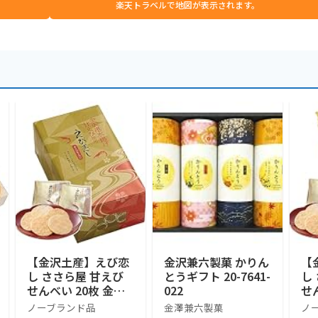
楽天トラベルで地図が表示されます。
【金沢土産】えび恋
金沢兼六製菓 かりん
【
し ささら屋 甘えび
とうギフト 20-7641-
し
せんべい 20枚 金沢
022
せ
港 水揚げ 甘エビ 石
港
ノーブランド品
金澤兼六製菓
ノ