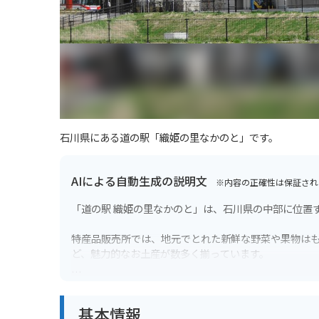
石川県にある道の駅「織姫の里なかのと」です。
AIによる自動生成の説明文
※内容の正確性は保証され
「道の駅 織姫の里なかのと」は、石川県の中部に位置
特産品販売所では、地元でとれた新鮮な野菜や果物は
ど、魅力的なお土産が数多く揃っています。
併設されているレストランでは、地元食材をふんだん
基本情報
バイクで訪れる際には、広々とした駐車場があるので