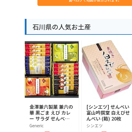
石川県の人気お土産
金澤兼六製菓 兼六の
[シンエツ] せんべい
華 黒ごま えび カレ
富山吟撰堂 白えびせ
ー サラダ せんべい
んべい (箱) 20枚
詰め合わせ 人気 5種
Generic
シンエツ
類18枚入り 個包装