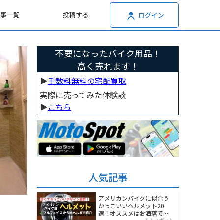
記事一覧
投稿する
ログイン
不要になったバイク用品！
高く売れます！
▶︎
手数料無料の宅配買取
実際に売ってみた体験談
▶︎
こちら
人気記事
アメリカンバイクに似合う
かっこいいヘルメット20
選！オススメはお洒落でワ
モトスポット