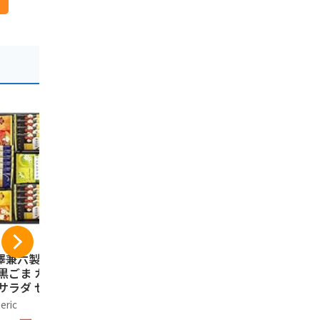
澤兼六製菓 兼六の
金沢兼六製菓 かりん
五郎島金時
 黒ごま カレー え
とうギフト 20-7641-
ぽてと 12
 サラダ せんべい
022
装 石川 ご
め合わせ 人気 6種
産 お菓子 
eric
金澤兼六製菓
HANENOMOR
38枚入り 個包装
イートポテ