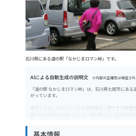
石川県にある道の駅「なかじまロマン峠」です。
AIによる自動生成の説明文
※内容の正確性は保証され
「道の駅 なかじまロマン峠」は、石川県七尾市にある
がっています。
見どころは、なんといっても日本海を一望できる展望
暮れ時は息をのむ美しさです。道の駅には、地元の特
や、地元で採れた野菜を使った料理など、地元グルメ
基本情報
バイクで訪れる場合、道の駅には広い駐車場が完備さ