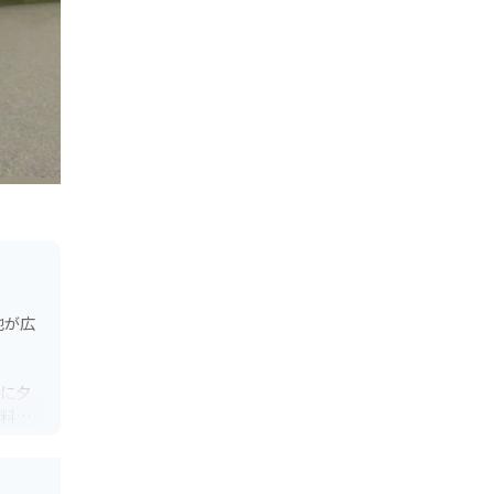
地が広
特に夕
た料理
しても