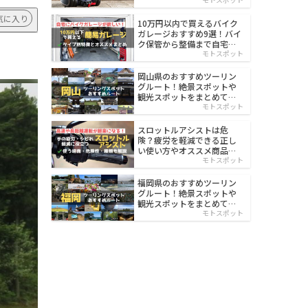
イルド
気に入り
10万円以内で買えるバイク
ガレージおすすめ9選！バイ
ク保管から整備まで自宅で
楽々
モトスポット
岡山県のおすすめツーリン
グルート！絶景スポットや
観光スポットをまとめて紹
介
モトスポット
スロットルアシストは危
険？疲労を軽減できる正し
い使い方やオススメ商品を
紹介
モトスポット
福岡県のおすすめツーリン
グルート！絶景スポットや
観光スポットをまとめて紹
介
モトスポット