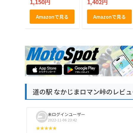
1,150円
1,402円
ラッピング済 贈り物
ギフト KRN-10R
Amazonで見る
Amazonで見る
道の駅 なかじまロマン峠のレビュ
未ログインユーザー
2022-11-06 23:42