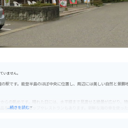
ていません。
道の駅です。能登半島のほぼ中央に位置し、周辺には美しい自然と景勝
台からの眺めです。晴れた日には、水平線まで見渡せる絶景が広がり、
...続きを読む
産品を販売するショップやレストランもあります。新鮮な海の幸を使っ
を堪能できます。
れているので安心です。能登半島をツーリングする際の休憩スポットと