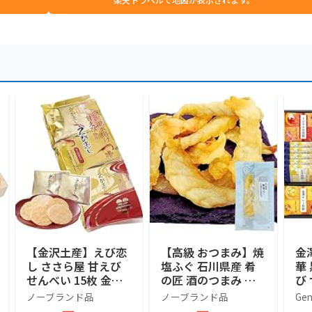
【金沢土産】えび恋
【高級 おつまみ】焼
金
し ささら屋 甘えび
塩ふぐ 石川県産 肴
華
せんべい 15枚 金沢
の匠 酒のつまみ ギ
び
港 水揚げ 甘エビ 石
フト 贈り物 珍味 北
詰
ノーブランド品
ノーブランド品
Gen
川 ギフト (15枚)
陸 石川 ホクチン 35
類