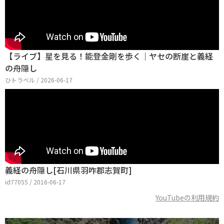
【ライブ】星を見る！能登金剛を歩く｜ヤセの断崖と義経
の舟隠し
ひトラベル / 2026-06-17
義経の舟隠し[石川県羽咋郡志賀町]
id77055 / 2016-06-17
YouTubeの利用規約