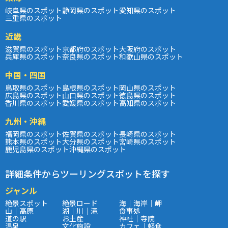
岐阜県のスポット
静岡県のスポット
愛知県のスポット
三重県のスポット
近畿
滋賀県のスポット
京都府のスポット
大阪府のスポット
兵庫県のスポット
奈良県のスポット
和歌山県のスポット
中国・四国
鳥取県のスポット
島根県のスポット
岡山県のスポット
広島県のスポット
山口県のスポット
徳島県のスポット
香川県のスポット
愛媛県のスポット
高知県のスポット
九州・沖縄
福岡県のスポット
佐賀県のスポット
長崎県のスポット
熊本県のスポット
大分県のスポット
宮崎県のスポット
鹿児島県のスポット
沖縄県のスポット
詳細条件からツーリングスポットを探す
ジャンル
絶景スポット
絶景ロード
海｜海岸｜岬
山｜高原
湖｜川｜滝
食事処
道の駅
お土産
神社｜寺院
温泉
文化施設
カフェ｜軽食