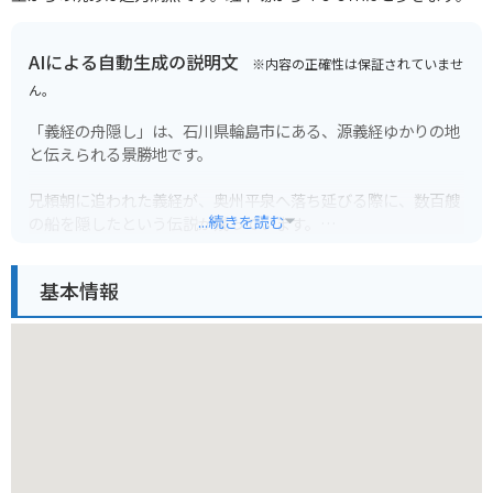
AIによる自動生成の説明文
※内容の正確性は保証されていませ
ん。
「義経の舟隠し」は、石川県輪島市にある、源義経ゆかりの地
と伝えられる景勝地です。
兄頼朝に追われた義経が、奥州平泉へ落ち延びる際に、数百艘
...続きを読む
の船を隠したという伝説が残っています。
実際には入り江になっているため、船を隠せるような場所では
ありません。
基本情報
義経伝説の残るこの地は、日本海に面した断崖絶壁の続く海岸
線であり、荒波が岩に打ち付ける迫力のある景色が広がってい
ます。
現在では、義経の像や説明板が設置され、歴史を感じながら景
色を楽しむことができます。
周辺には、義経伝説にまつわる史跡や観光スポットも点在して
いますので、歴史散策にも最適です。