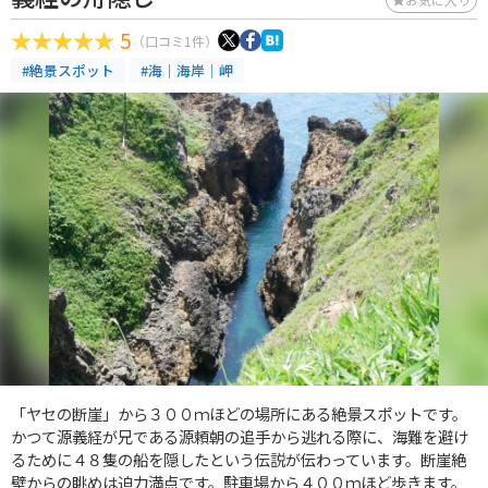
5
（口コミ1件）
#絶景スポット
#海｜海岸｜岬
「ヤセの断崖」から３００ｍほどの場所にある絶景スポットです。
かつて源義経が兄である源頼朝の追手から逃れる際に、海難を避け
るために４８隻の船を隠したという伝説が伝わっています。断崖絶
壁からの眺めは迫力満点です。駐車場から４００ｍほど歩きます。