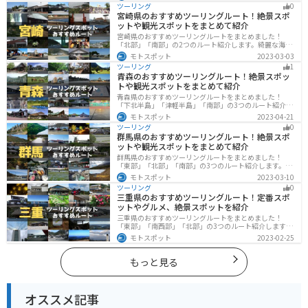
や湖、温泉地が点在し、四季折々の景色を楽しめるスポ
ツーリング
0
ットが多数あります。バイクで東北にツーリングに行く
宮崎県のおすすめツーリングルート！絶景スポ
際は参考にしてください。
ットや観光スポットをまとめて紹介
宮崎県のおすすめツーリングルートをまとめました！
「北部」「南部」の2つのルート紹介します。綺麗な海岸
線が特徴的な海・自然豊かな山・趣のある神社を満喫す
モトスポット
2023-03-03
るツーリングができます。バイクで宮崎県にツーリング
ツーリング
1
に行く際は参考にしてください。
青森のおすすめツーリングルート！絶景スポッ
トや観光スポットをまとめて紹介
青森県のおすすめツーリングルートをまとめました！
「下北半島」「津軽半島」「南部」の3つのルート紹介し
ます。自然に恵まれた風光明媚な景色や歴史文化に触れ
モトスポット
2023-04-21
られる観光スポットが多くあります。バイクで青森県に
ツーリング
0
ツーリングに行く際は参考にしてください。
群馬県のおすすめツーリングルート！絶景スポ
ットや観光スポットをまとめて紹介
群馬県のおすすめツーリングルートをまとめました！
「東部」「北部」「南部」の3つのルート紹介します。草
津温泉や伊香保温泉など全国でも有名な温泉や豊かな自
モトスポット
2023-03-10
然を満喫するツーリングができます。バイクで群馬県に
ツーリング
0
ツーリングに行く際は参考にしてください。
三重県のおすすめツーリングルート！定番スポ
ットやグルメ、絶景スポットを紹介
三重県のおすすめツーリングルートをまとめました！
「東部」「南西部」「北部」の3つのルート紹介します。
標高の高いスカイラインからリアス式海岸まであるの
モトスポット
2023-02-25
で、飽きることなくツーリングを堪能できます。バイク
で三重県にツーリングに行く際は参考にしてください。
もっと見る
オススメ記事