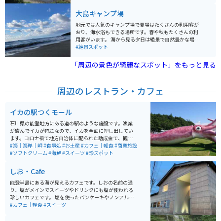
本海が広がっています。 松本清張の小説「ゼロの焦点」
の舞台としても全国的に知られ、同名映画のロケ地とし
大島キャンプ場
て記念碑が立てられています。
地元では人気のキャンプ場で夏場はたくさんの利用客が
おり、海水浴もできる場所です。春や秋もたくさんの利
用客がいます。 海から見る夕日は絶景で自然豊かな場所
で静かに波の音を楽しめて心癒されます。 近くにはコン
#絶景スポット
ビニや、スーパー、温泉など設備も充実しており、とて
も便利です。
「周辺の景色が綺麗なスポット」をもっと見る
周辺のレストラン・カフェ
イカの駅つくモール
石川県の能登地方にある道の駅のような施設です。漁業
が盛んでイカが特産なので、イカを全面に押し出してい
ます。コロナ禍で地方自治体に配られた助成金で、観光
の目玉として作られた大きなイカのモニュメントが注目
#海｜海岸｜岬
#食事処
#お土産
#カフェ｜軽食
#商業施設
を集めました。海産物を使った軽食やスイーツ販売があ
#ソフトクリーム
#海鮮
#スイーツ
#珍スポット
ったり、ご当地の漁業の歴史や釣り具が展示してありま
す。休憩にはちょうど良いスポットです。 ※国土交通省
しお・Cafe
の定める正式な道の駅ではありません。
能登半島にある海が見えるカフェです。しおの名前の通
り、塩がメインでスイーツやドリンクにも塩が使われる
珍しいカフェです。 塩を使ったパンケーキやノンアルコ
ールカクテルなど、ランチだけでなく、ディナーも楽し
#カフェ｜軽食
#スイーツ
めます。