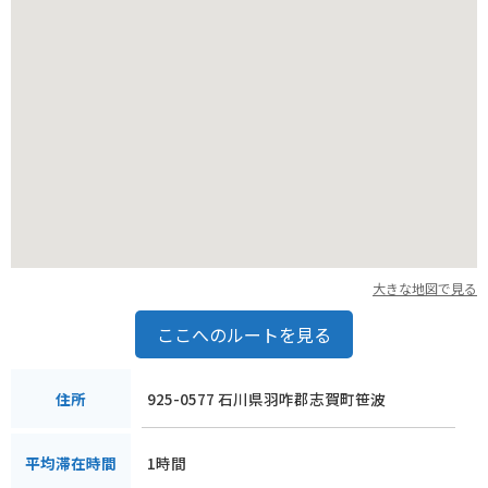
バイクで訪れる際は、駐車場から展望台までは徒歩で移動する
必要があります。
能登半島の海岸線を走るルートは、景色が良くツーリングにも
おすすめです。
大きな地図で見る
ここへのルートを見る
925-0577 石川県羽咋郡志賀町笹波
住所
1時間
平均滞在時間