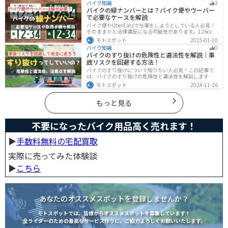
バイク知識
2
っかりと乾かしてくれます。そんな夏用ライディングパ
バイクの緑ナンバーとは？バイク便やウーバー
ンツの選び方や特徴オススメ商品をまとめました。
で必要なケースを解説
バイク便やUberEatsで仕事をしようとしている人必見！
そのままだと法律違反になる可能性があります。126cc以
上のバイクで運送事業を行う場合、緑ナンバー（事業
モトスポット
2025-01-10
用）が必要になります。本記事では緑ナンバーの必要な
バイク知識
0
ケースや取得方法を解説します。
バイクのすり抜けの危険性と違法性を解説｜事
故リスクを回避する方法！
バイクのすり抜けについて知りたい人必見！この記事で
は、バイクのすり抜けの危険性と違法性を解説します。
実は、すり抜けによる事故のリスクは想像以上に高いで
モトスポット
2024-11-26
す。記事を参考にすり抜けのリスクを理解し、安全運転
に努めましょう。
もっと見る
不要になったバイク用品高く売れます！
▶︎
手数料無料の宅配買取
実際に売ってみた体験談
▶︎
こちら
あなたのオススメスポットを登録しませんか？
モトスポットでは、皆様からオススメスポットを募集しています！
全ライダーのための最高なサービス作りに、ご協力よろしくお願いいたします。