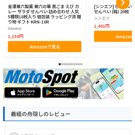
金澤兼六製菓 兼六の華 黒ごま えび カ
[シンエツ] せんべい
レー サラダ せんべい 詰め合わせ 人気
せんべい (箱) 20枚
5種類18枚入り 個包装 ラッピング済 贈
シンエツ
り物 ギフト KRN-10R
1,401円
Generic
1,150円
Amazo
Amazonで見る
義経の舟隠しのレビュー