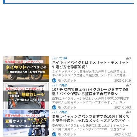
バイク知識
0
ネイキッドバイクとは？メリット・デメリット
や選び方を徹底解説！
ネイキッドバイクに興味がある方必見！この記事では、
ネイキッドバイクの魅力や選び方、メンテナンス方法な
どを解説しています。実は、ネイキッドバイクは、操作
モトスポット
2025-02-19
性に優れており、初心者にも優しいバイクです。この記
バイク用品
2
事を読めば、ネイキッドバイクへの理解が深まります。
10万円以内で買えるバイクガレージおすすめ9
選！バイク保管から整備まで自宅で楽々
自宅にバイクガレージが欲しい人必見！予算10万円以下
で手に入る簡易ガレージについてまとめました。ガレー
ジの種類やメリットデメリットからオススメ商品まで徹
モトスポット
2024-06-03
底解説しますので、自宅にセキュリティの高いバイク保
バイク用品
0
管庫や整備場所が欲しい方は参考にしてください。
夏用ライディングパンツおすすめ10選！暑くて
も安全快適おしゃれなメッシュズボンでバイク
に乗ろう
夏の暑いバイクをもっと快適にしませんか？オールシー
ズン用と夏用のライディングパンツでは、快適さが全然
違います。生地の大半がメッシュ素材で作られた夏用で
モトスポット
2024-07-22
は通気性・透湿性に優れており、熱気を逃しつつ汗をし