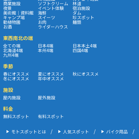
商業施設
ソフトクリーム
林道
夜景
イベント体験
宿泊施設
美術館｜資料館
海鮮
ダム
キャンプ場
スイーツ
珍スポット
動植物園
お肉
麺類
お酒
ライダーハウス
東西南北の端
全ての端
日本4端
日本本土4端
北海道4端
本州4端
四国4端
九州4端
季節
春にオススメ
夏にオススメ
秋にオススメ
冬にオススメ
年中オススメ
施設
屋内施設
屋外施設
料金
無料スポット
有料スポット
モトスポットとは
人気スポット
バイク用品