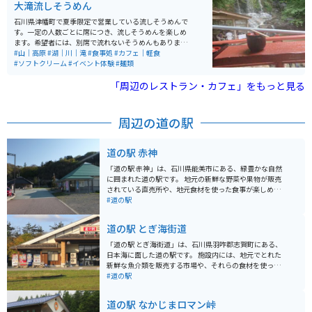
大滝流しそうめん
石川県津幡町で夏季限定で営業している流しそうめんで
す。一定の人数ごとに席につき、流しそうめんを楽しめ
ます。希望者には、別席で流れないそうめんもありま
す。しいたけ焼きやイワナ焼きなどの軽食、イワナの掴
#山｜高原
#湖｜川｜滝
#食事処
#カフェ｜軽食
み取りなどもしています。 山の中の川べりでの営業なの
#ソフトクリーム
#イベント体験
#麺類
で、道中は林道で走りがいがあります。ちょっとした水
遊びが出来たり、周囲の景色を楽しんだり出来ます。
「周辺のレストラン・カフェ」をもっと見る
周辺の道の駅
道の駅 赤神
「道の駅 赤神」は、石川県能美市にある、緑豊かな自然
に囲まれた道の駅です。 地元の新鮮な野菜や果物が販売
されている直売所や、地元食材を使った食事が楽しめる
レストランが人気です。 特に、地元産の蕎麦を使った手
#道の駅
打ち蕎麦は絶品です。 バイクで訪れる際は、道の駅から
白山スーパー林道へのアクセスが良く、ツーリングの拠
道の駅 とぎ海街道
点としても最適です。 周辺には、国の重要文化財に指定
されている「旧赤神家住宅」など、歴史的な建造物も点
「道の駅 とぎ海街道」は、石川県羽咋郡志賀町にある、
在しています。 豊かな自然と歴史、そしてグルメが楽し
日本海に面した道の駅です。 施設内には、地元でとれた
める「道の駅 赤神」に、ぜひ一度足を運んでみてくださ
新鮮な魚介類を販売する市場や、それらの食材を使った
い。
料理を提供するレストランがあります。 日本海の雄大な
#道の駅
景色を眺めながら食事を楽しむことができます。 お土産
コーナーでは、地元の特産品や海産物加工品などを購入
道の駅 なかじまロマン峠
できます。 バイクで訪れる場合、道の駅には広い駐車場