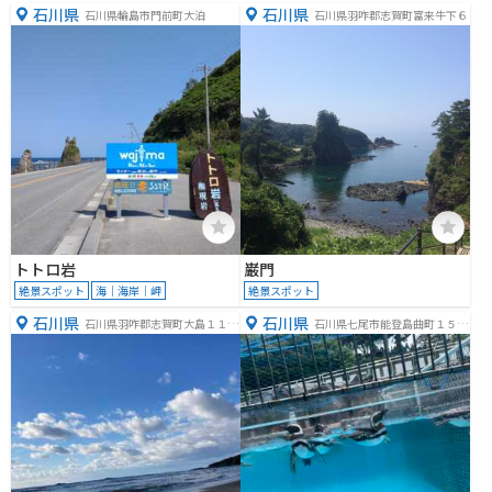
石川県
石川県
石川県輪島市門前町大泊
石川県羽咋郡志賀町富来牛下６
トトロ岩
巌門
絶景スポット
海｜海岸｜岬
絶景スポット
石川県
石川県
石川県羽咋郡志賀町大島１１
石川県七尾市能登島曲町１５
−１−４０
−４０