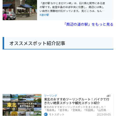
が完備されているので安心です。 日本海沿岸を走る国道
「道の駅 なかじまロマン峠」は、石川県七尾市にある道
249号線は、景色が良くツーリングにも最適なルートで
の駅です。能登半島のほぼ中央に位置し、周辺には美し
す。 道の駅周辺には、世界一長いベンチとして知られる
い自然と景勝地が広がっています。 見どころは、なんと
「なぎさドライブウェイ」や、UFOで町おこしをしてい
いっても日本海を一望できる展望台からの眺めです。晴
#道の駅
る「コスモアイル羽咋」など、個性的な観光スポットも
れた日には、水平線まで見渡せる絶景が広がり、特に夕
点在しています。 道の駅で購入できる名産品として、新
暮れ時は息をのむ美しさです。道の駅には、地元の特産
「周辺の道の駅」をもっと見る
鮮な魚介類はもちろん、志賀町のブランド米「能登ひか
品を販売するショップやレストランもあります。新鮮な
り」や、輪島塗の箸などもおすすめです。
海の幸を使った料理や、地元で採れた野菜を使った料理
など、地元グルメを堪能できます。 バイクで訪れる場
合、道の駅には広い駐車場が完備されているので安心で
オススメスポット紹介記事
す。能登半島をツーリングする際の休憩スポットとして
も最適です。周辺には、千里浜なぎさドライブウェイや
増穂浦海岸など、風光明媚なスポットがたくさんありま
す。道の駅 なかじまロマン峠を拠点に、能登半島の魅力
を満喫してみてはいかがでしょうか。
ツーリング
0
東北のおすすめツーリングルート！バイクで行
きたい絶景スポットや観光スポット紹介
東北のおすすめツーリングスポットをまとめました！
「青森県」「岩手県」「宮城県」「秋田県」「山形県」
「福島県」の各県の観光地紹介します。自然豊かな山々
モトスポット
2023-09-05