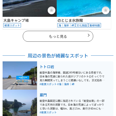
大島キャンプ場
のとじま水族館
絶景スポット
海｜海岸｜岬
文化施設
動植物園
もっと見る
周辺の景色が綺麗なスポット
トトロ岩
能登半島の海岸線、国道249号線沿いにある奇岩です。
日本海の荒波に削られた岩がジブリのトトロそっくりで
見た瞬間笑ってしまうこと間違いなしです。 正式名称は
「剱地権現岩（つるぎじごんげんいわ）」だそうです。
#絶景スポット
#海｜海岸｜岬
国道沿いに広い駐車場もあり、無料でバイク・車ともに
止められます。駐車場から道に出なくても写真が撮れる
巌門
のでちょっと休憩ついでに寄りやすいスポットです。
能登半島国定公園に指定されている「能登金剛」の一部
である天然の洞窟です。日本海の荒波によってぽっかり
と空いた洞窟は、幅6m、高さ15m、奥行き60mにも及
ぶ大規模なもので、岩盤に空いた穴からは、荒々しい日
#絶景スポット