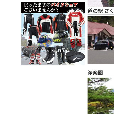
道の駅 さ
浄楽園