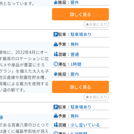
施設：
屋外
所となっています。
詳しく見る
お気に入り
駐車：
駐車場あり
予算：
無料
地に、2022年4月にオー
混雑：
普通
す最高のロケーションに位
滞在：
1時間
ルメや産品が豊富にそろ
グラン」を備えた大人も子
施設：
屋内
防災倉庫や耐震性貯水槽、
発電による電力を使用する
詳しく見る
い道の駅です。
お気に入り
駐車：
駐車場あり
予算：
無料
原
混雑：
少し空いている
である吾妻八景のひとつで
は遠くに福島市街地が見え
滞在：
0.25時間