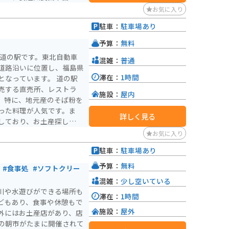
。雄大な自然の中をツーリ
お気に入り
駐車：
駐車場あり
どおる」などが人気です。
が詰まった施設なので、ぜ
予算：
無料
る道の駅です。東北自動車
混雑：
普通
道路沿いに位置し、福島県
滞在：
1時間
っています。 道の駅
売する直売所、レストラ
施設：
屋内
。特に、地元産のそば粉を
った料理が人気です。ま
詳しく見る
しており、お土産探しにも
とした駐車場があるので安
お気に入り
憩場所としてもおすすめで
駐車：
駐車場あり
大級の鍾乳洞で、神秘的な
予算：
無料
#食事処
#ソフトクリー
、奇岩が連なる景勝地で、
混雑：
少し空いている
道の駅 つちゆは、これら
川や水遊びができる場所も
滞在：
1時間
観光の拠点としても最適で
どもあり、食事や休憩もで
施設：
屋外
外にはお土産店があり、店
の朝市がたまに開催されて