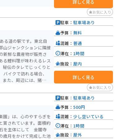
詳しく見る
お気に入り
駐車：
駐車場あり
予算：
無料
にある道の駅です。東北自
混雑：
普通
郡山ジャンクションに隣接
滞在：
1時間
ある鯉料理が味わえるレス
施設：
屋内
、秘伝のタレでじっくりと
合、
詳しく見る
。また、周辺には、猪苗代
ットも豊富なので、ツーリ
お気に入り
駐車：
駐車場あり
スポットです。ぜひ一度足
予算：
500円
混雑：
少し空いている
楽園」は、心のやすらぎを
と賞されています。面積約
滞在：
1時間
・石を主体にして 金閣寺
施設：
屋外
の歳月をかけて完成した池