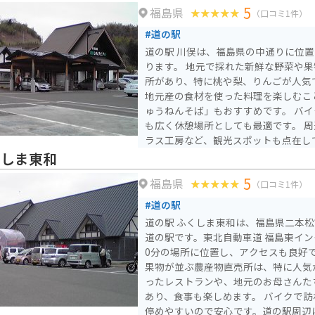
5
福島県
（口コミ1件）
#道の駅
道の駅 川俣は、福島県の中通りに位
ります。 地元で採れた新鮮な野菜や果物が販売されている直売
所があり、特に桃や梨、りんごが人気
地元産の食材を使った料理を楽しむこ
ゅうねんそば」もおすすめです。 バイクで訪れる際は、駐車場
も広く休憩場所としても最適です。 
ラス工房など、観光スポットも点在し
拠点にもおすすめです。 お土産には、地元産の果物を使ったジ
くしま東和
ャムやジュース、地酒などが人気です
5
福島県
（口コミ1件）
#道の駅
道の駅 ふくしま東和は、福島県二本松
道の駅です。東北自動車道 福島東イン
0分の場所に位置し、アクセスも良好です。 地元の新鮮
果物が並ぶ農産物直売所は、特に人気
ったレストランや、地元のお母さんた
あり、食事も楽しめます。 バイクで訪れる場合、駐車場も広く
停めやすいので安心です。道の駅周辺