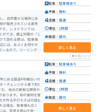
駐車：
駐車場あり
予算：
無料
置し、自然豊かな場所にあ
混雑：
普通
滞在：
1時間
です。 レストランでは、
とができ、郷土料理の「じ
施設：
屋内
周辺には、あぶくま洞やガ
詳しく見る
ているので、ツーリングの
お気に入り
。
駐車：
駐車場あり
予算：
無料
市にある国道4号線沿いの
混雑：
普通
ターチェンジから車で約1
滞在：
1時間
な野菜や
があります。旬の食材を使
施設：
屋内
ちが作る手打ちそばの店も
詳しく見る
には、安達太良山や岳温泉