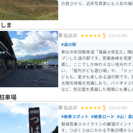
の良さから、近年写真家にも人気の場
くしま
5
福島県
（口コミ2件）
#道の駅
東北中央自動車道「福島大笹生IC」隣接
プンした道の駅です。吾妻連峰を見渡
置し、ここでしか味わえない地元のグ
い、「屋内子ども遊び場」や、「ドッ
どもも、愛犬も楽しめる道の駅です。
太陽光発電を完備しおり、バイオマス
など、防災面を意識した環境にも優し
駐車場
5
福島県
（口コミ1件）
#絶景スポット
#絶景ロード
#山｜高
磐梯吾妻スカイラインの展望ポイント
す。つばくろ谷にかかる不動沢橋から