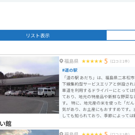
リスト表示
達
5
福島県
（口コミ1件）
#道の駅
「道の駅 あだち」は、福島県二本松
下線集約型サービスエリアと併設された道の
車道を利用するドライバーにとっては
ており、地元の特産品や新鮮な野菜な
す。 特に、地元産の米を使った「だんご」や「せんべい」は人
気があり、お土産にもおすすめです。
しても知られており、季節によっては
なども販売されています。 バイクで訪れる場合でも、駐車場は
あい館
広く確保されているので安心して立ち
5
福島県
駅周辺には、安達太良山や岳温泉など
（口コミ1件）