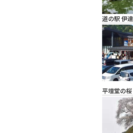
道の駅 伊
平壇堂の桜