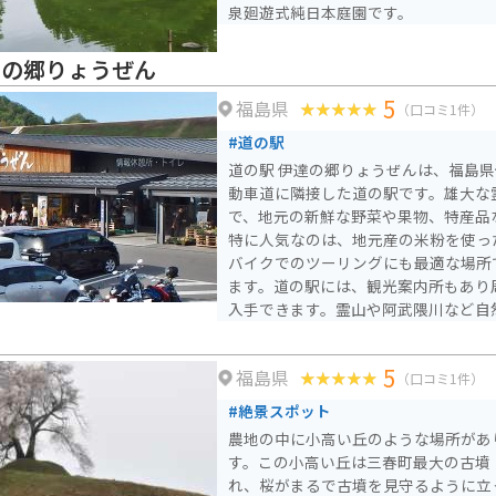
泉廻遊式純日本庭園です。
達の郷りょうぜん
5
福島県
（口コミ1件）
#道の駅
道の駅 伊達の郷りょうぜんは、福島
動車道に隣接した道の駅です。雄大な
で、地元の新鮮な野菜や果物、特産品
特に人気なのは、地元産の米粉を使っ
バイクでのツーリングにも最適な場所
ます。道の駅には、観光案内所もあり
入手できます。霊山や阿武隈川など自
いので、ドライブやツーリングの休憩
でしょうか。
5
福島県
（口コミ1件）
#絶景スポット
農地の中に小高い丘のような場所があ
す。この小高い丘は三春町最大の古墳
れ、桜がまるで古墳を見守るように立