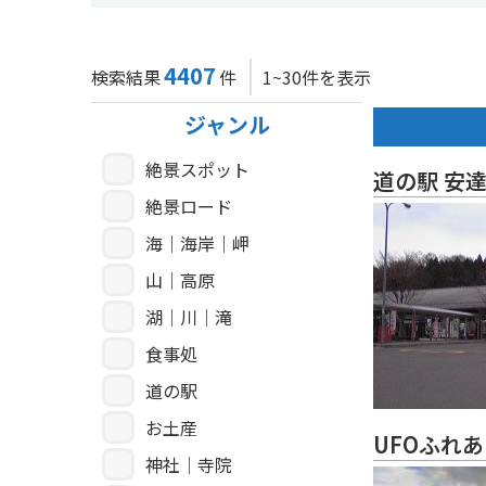
4407
検索結果
件
1~30件を表示
ジャンル
絶景スポット
道の駅 安
絶景ロード
海｜海岸｜岬
山｜高原
湖｜川｜滝
食事処
道の駅
お土産
UFOふれ
神社｜寺院