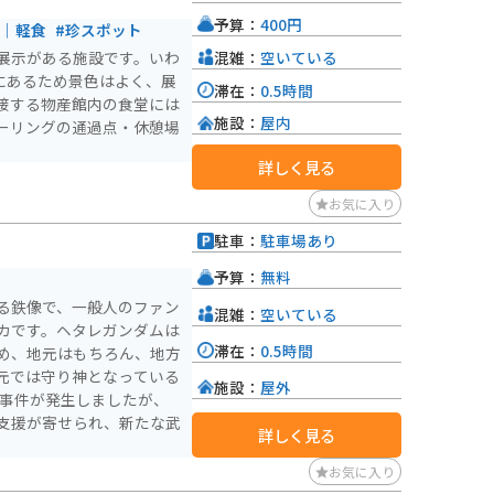
おすすめです。
予算：
400円
ェ｜軽食
#珍スポット
混雑：
空いている
る展示がある施設です。いわ
にあるため景色はよく、展
滞在：
0.5時間
接する物産館内の食堂には
施設：
屋内
ーリングの通過点・休憩場
詳しく見る
お気に入り
駐車：
駐車場あり
予算：
無料
る鉄像で、一般人のファン
混雑：
空いている
カです。ヘタレガンダムは
滞在：
0.5時間
め、地元はもちろん、地方
元では守り神となっている
施設：
屋外
る事件が発生しましたが、
支援が寄せられ、新たな武
詳しく見る
お気に入り