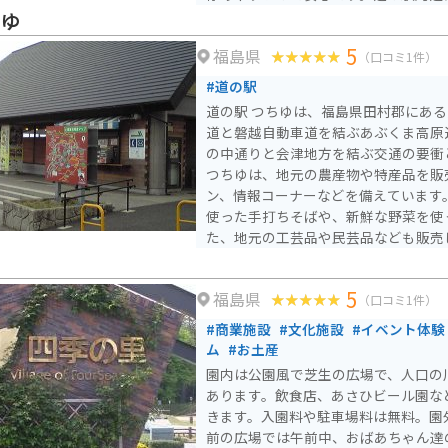
など、観光スポットも点在しています
ちゆ
ングするのもおすすめです。 お土産には、地元産のりんごを使
5
福島県
ったジュースやジャム、銘菓の「まま
（口コミ1件）
道の駅 ふくしま東和は、地元の魅力
#道の駅
ひ立ち寄ってみてください。
道の駅 つちゆは、福島県田村郡にあ
道と磐越自動車道を結ぶあぶくま高原
の中通りと会津地方を結ぶ交通の要衝とな
つちゆは、地元の農産物や特産品を販
ン、情報コーナーなどを備えています
使った手打ちそばや、新鮮な野菜を使
た、地元の工芸品や民芸品なども販売
最適です。バイクで訪れる場合、広々
心して駐車できます。ツーリングの休
5
福島県
す。 周辺には、あぶくま洞や塔のへつり、温泉など、観光スポッ
（口コミ1件）
トも豊富です。あぶくま洞は、日本最
#商業施設
#文化施設
#イベント体験
光景が広がっています。塔のへつりは
ム
#お土産
国の天然記念物に指定されています。
園内は公園風で芝生の広場で、人口の
の観光スポットへのアクセスも良く、
あります。飲食店、あさひビール園な
す。
きます。入園料や駐車場料は無料。園
前の広場では午前中、おばあちゃん達