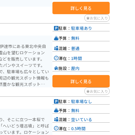
詳しく見る
お気に入り
駐車：
駐車場あり
予算：
無料
県伊達市にある東北中央自
混雑：
普通
霊山を望むロケーション
滞在：
1時間
などを販売しています。
たパンやスイーツです。
施設：
屋内
で、駐車場も広々としてい
周辺の観光スポット情報も
詳しく見る
然豊かな観光スポットも多
に立ち寄ってみてはいかが
お気に入り
駐車：
駐車場なし
予算：
無料
混雑：
空いている
り、そこに立つ一本桜で
「へいどう壇古墳」と呼ば
滞在：
0.5時間
っています。ロケーション