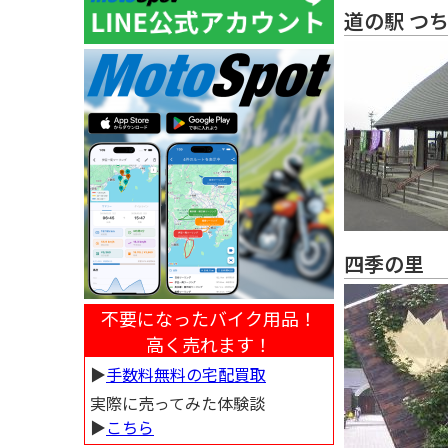
道の駅 つ
四季の里
不要になったバイク用品！
高く売れます！
▶︎
手数料無料の宅配買取
実際に売ってみた体験談
▶︎
こちら