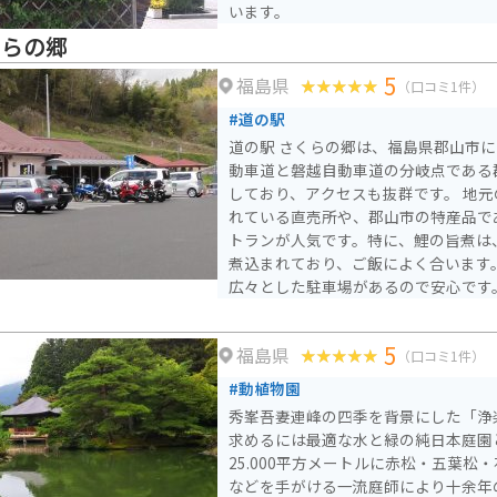
います。
くらの郷
5
福島県
（口コミ1件）
#道の駅
道の駅 さくらの郷は、福島県郡山市
動車道と磐越自動車道の分岐点である
しており、アクセスも抜群です。 地元の新鮮な農産物が販売さ
れている直売所や、郡山市の特産品で
トランが人気です。特に、鯉の旨煮は
煮込まれており、ご飯によく合います。 バイクで訪れる場
広々とした駐車場があるので安心です
湖や磐梯山、会津若松など、観光スポ
ングの拠点としても最適です。 道の駅 さくらの郷は、地元の美
5
福島県
味しいものや美しい景色を満喫できる
（口コミ1件）
を運んでみてください。
#動植物園
秀峯吾妻連峰の四季を背景にした「浄
求めるには最適な水と緑の純日本庭園
25.000平方メートルに赤松・五葉松
などを手がける一流庭師により十余年