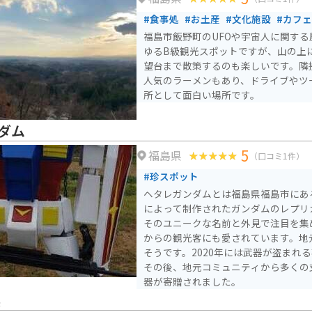
いるので、ツーリングの拠点としても
#食事処
#お土産
#文化施設
#カフ
福島市飯野町のUFOや宇宙人に関す
ゆるB級観光スポットですが、山の上
望台まで散策するのも楽しいです。隣
人気のラーメンもあり、ドライブやツ
所として面白い場所です。
ダム
5
福島県
（口コミ1件）
#珍スポット
ヘタレガンダムとは福島県福島市にあ
によって制作されたガンダムのレプリ
そのユニークな名前と外見で注目を集
からの観光客にも愛されています。地
そうです。2020年には武器が盗まれ
その後、地元コミュニティから多くの
器が寄贈されました。
俣