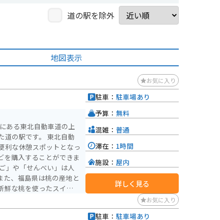
道の駅を除外
地図表示
お気に入り
駐車：
駐車場あり
予算：
無料
市にある東北自動車道の上
混雑：
普通
駅です。 東北自動
滞在：
1時間
便利な休憩スポットとなっ
どを購入することができま
施設：
屋内
また、福島県は桃の産地と
詳しく見る
新鮮な桃を使ったスイーツ
お気に入り
寄ることができます。道の
駐車：
駐車場あり
、観光スポットも点在して