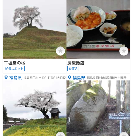
平壇堂の桜
慶慶飯店
絶景スポット
食事処
福島県
福島県
福島県田村市船引町船引大日良
福島県田村市都路町岩井沢馬酔
木沢２９８