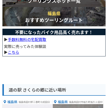
ツーリングスポット一覧
福島県
おすすめツーリングルート
不要になったバイク用品高く売れます！
▶︎
手数料無料の宅配買取
実際に売ってみた体験談
▶︎
こちら
道の駅 さくらの郷に近い場所
福島県
福島県
福島県田村郡三春町北成田日中
福島県田村市船引町船引上田中
内