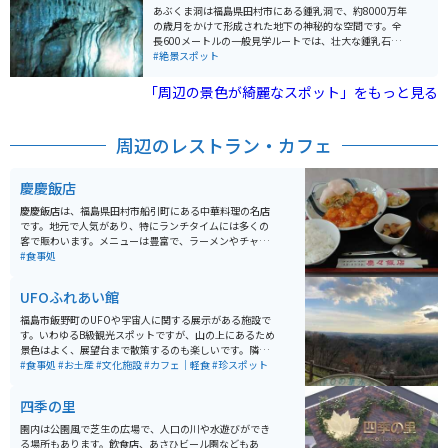
あぶくま洞は福島県田村市にある鍾乳洞で、約8000万年
の歳月をかけて形成された地下の神秘的な空間です。全
長600メートルの一般見学ルートでは、壮大な鍾乳石や
石筍（せきじゅん）などを観察することができ、東洋一
#絶景スポット
の美しさとも称されています。洞内は年間を通じて約15
度の温度が保たれており、夏は涼しく冬は暖かい自然の
「周辺の景色が綺麗なスポット」をもっと見る
クーラーとなっています。洞内の光と影が織りなす幻想
的な景観や、自然が創り出したアートを体験できます。
売店やお土産も売っています。近くに星を観察するため
周辺のレストラン・カフェ
の展望台があるので合わせて訪れるのがオススメです。
■ 入場料 大人 (高校生以上) 1,200円 中人 (中学生) 800円
小人 (小学生) 600円
慶慶飯店
慶慶飯店は、福島県田村市船引町にある中華料理の名店
です。地元で人気があり、特にランチタイムには多くの
客で賑わいます。メニューは豊富で、ラーメンやチャー
ハン、餃子などの定番中華料理の他にも、特製の「慶ち
#食事処
ゃん弁当」というのもあります。価格帯はリーズナブル
で、ボリューム満点の料理を楽しむことができます。店
UFOふれあい館
内は広々としており、ファミリーやグループでの利用に
も適しています。テレビ視聴できます。週刊少年ジャン
福島市飯野町のUFOや宇宙人に関する展示がある施設で
プおいてあります。寒い時期はお茶が無料で飲み放題。
す。いわゆるB級観光スポットですが、山の上にあるため
座敷もあります。大盛りにもできます。
景色はよく、展望台まで散策するのも楽しいです。隣接
する物産館内の食堂には人気のラーメンもあり、ドライ
#食事処
#お土産
#文化施設
#カフェ｜軽食
#珍スポット
ブやツーリングの通過点・休憩場所として面白い場所で
す。
四季の里
園内は公園風で芝生の広場で、人口の川や水遊びができ
る場所もあります。飲食店、あさひビール園などもあ