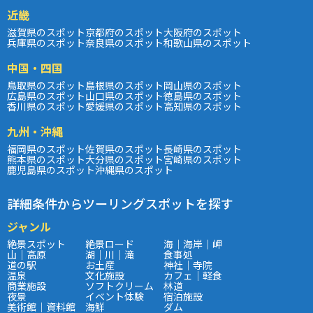
近畿
滋賀県のスポット
京都府のスポット
大阪府のスポット
兵庫県のスポット
奈良県のスポット
和歌山県のスポット
中国・四国
鳥取県のスポット
島根県のスポット
岡山県のスポット
広島県のスポット
山口県のスポット
徳島県のスポット
香川県のスポット
愛媛県のスポット
高知県のスポット
九州・沖縄
福岡県のスポット
佐賀県のスポット
長崎県のスポット
熊本県のスポット
大分県のスポット
宮崎県のスポット
鹿児島県のスポット
沖縄県のスポット
詳細条件からツーリングスポットを探す
ジャンル
絶景スポット
絶景ロード
海｜海岸｜岬
山｜高原
湖｜川｜滝
食事処
道の駅
お土産
神社｜寺院
温泉
文化施設
カフェ｜軽食
商業施設
ソフトクリーム
林道
夜景
イベント体験
宿泊施設
美術館｜資料館
海鮮
ダム