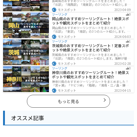
長崎県のおすすめツーリングルートをまとめました！
「北部」「南西部」「南東部」の3つのルート紹介しま
す。国際色豊かな街並みや世界遺産、絶景ポイントが数
モトスポット
2023-04-09
多く存在し、様々な楽しみ方ができます。バイクで長崎
ツーリング
0
県にツーリングに行く際は参考にしてください。
岡山県のおすすめツーリングルート！絶景スポ
ットや観光スポットをまとめて紹介
岡山県のおすすめツーリングルートをまとめました！
「北部」「東部」「南部」の3つのルート紹介します。岡
山市や倉敷市など、歴史ある街並みも魅力的で、バイク
モトスポット
2024-06-03
ツーリングに最適なスポットが多数あります。バイクで
ツーリング
1
岡山県にツーリングに行く際は参考にしてください。
茨城県のおすすめツーリングルート！定番スポ
ットや絶景スポットをまとめて紹介
茨城県のおすすめツーリングルートをまとめました！
「北部」「南部」の2つのルート紹介します。海鮮が堪能
できる港や梅の景勝地、自然豊かな山々があるのでツー
モトスポット
2023-02-28
リングにもってこいです。バイクで茨城県にツーリング
ツーリング
0
に行く際は参考にしてください。
神奈川県のおすすめツーリングルート！絶景ス
ポットや観光スポットをまとめて紹介
神奈川県のおすすめツーリングルートをまとめました！
「宮ヶ瀬」「ヤビツ峠」「箱根」「湘南・江ノ島・鎌
倉」「三浦」「みなとみらい」の6つのルート紹介しま
モトスポット
2023-04-15
す。自然豊かなスポット、歴史ある観光名所、都市部で
楽しめるツーリングスポットまで多数あります。バイク
で神奈川県にツーリングに行く際は参考にしてくださ
もっと見る
い。
オススメ記事