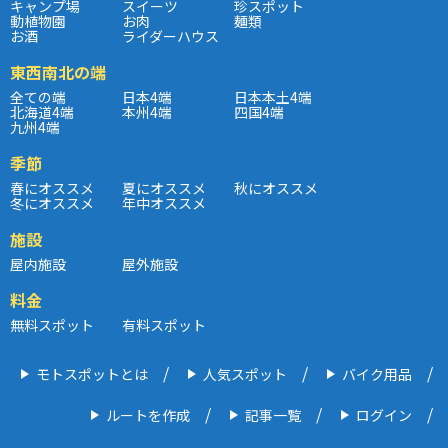
キャンプ場
スイーツ
珍スポット
動植物園
お肉
麺類
お酒
ライダーハウス
東西南北の端
全ての端
日本4端
日本本土4端
北海道4端
本州4端
四国4端
九州4端
季節
春にオススメ
夏にオススメ
秋にオススメ
冬にオススメ
年中オススメ
施設
屋内施設
屋外施設
料金
無料スポット
有料スポット
モトスポットとは
人気スポット
バイク用品
ルートを作成
記事一覧
ログイン