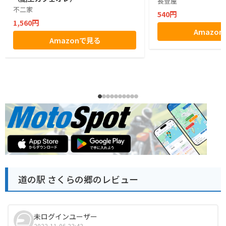
長登屋
不二家
540円
1,560円
Amazo
Amazonで見る
道の駅 さくらの郷のレビュー
未ログインユーザー
2022-11-06 23:42