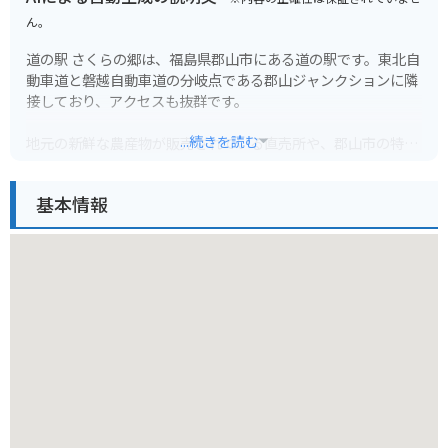
ん。
道の駅 さくらの郷は、福島県郡山市にある道の駅です。東北自
動車道と磐越自動車道の分岐点である郡山ジャンクションに隣
接しており、アクセスも抜群です。
...続きを読む
地元の新鮮な農産物が販売されている直売所や、郡山市の特産
品である鯉料理が味わえるレストランが人気です。特に、鯉の
旨煮は、秘伝のタレでじっくりと煮込まれており、ご飯によく
基本情報
合います。
バイクで訪れる場合、広々とした駐車場があるので安心です。
また、周辺には、猪苗代湖や磐梯山、会津若松など、観光スポ
ットも豊富なので、ツーリングの拠点としても最適です。
道の駅 さくらの郷は、地元の美味しいものや美しい景色を満喫
できるスポットです。ぜひ一度足を運んでみてください。