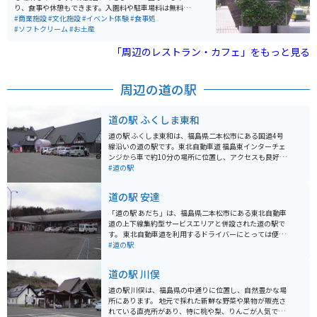
り、食事や休憩もできます。入園料や駐車場料は無料。
園外にはお土産店があり、店前の広場では午前中、おば
#商業施設
#文化施設
#イベント体験
#食事処
あちゃん達の朝市がたまに開催されています。
#ソフトクリーム
#お土産
「周辺のレストラン・カフェ」をもっと見る
周辺の道の駅
道の駅 ふくしま東和
道の駅 ふくしま東和は、福島県二本松市にある国道4号
線沿いの道の駅です。東北自動車道 福島東インターチェ
ンジから車で約10分の場所に位置し、アクセスも良好で
す。 地元の新鮮な野菜や果物が並ぶ農産物直売所は、特
#道の駅
に人気があります。旬の食材を使ったレストランや、地
元のお母さんたちが作る手打ちそばの店もあり、食事も
道の駅 安達
楽しめます。 バイクで訪れる場合、駐車場も広く停めや
すいので安心です。道の駅周辺には、安達太良山や岳温
「道の駅 あだち」は、福島県二本松市にある東北自動車
泉など、観光スポットも点在しています。雄大な自然の
道の上下線集約型サービスエリアと併設された道の駅で
中をツーリングするのもおすすめです。 お土産には、地
す。 東北自動車道を利用するドライバーにとっては便利
元産のりんごを使ったジュースやジャム、銘菓の「まま
な休憩スポットとなっており、地元の特産品や新鮮な野
#道の駅
どおる」などが人気です。道の駅 ふくしま東和は、地元
菜などを購入することができます。 特に、地元産の米を
の魅力が詰まった施設なので、ぜひ立ち寄ってみてくだ
使った「だんご」や「せんべい」は人気があり、お土産
道の駅 川俣
さい。
にもおすすめです。また、福島県は桃の産地としても知
られており、季節によっては新鮮な桃を使ったスイーツ
道の駅 川俣は、福島県の中通りに位置し、自然豊かな場
なども販売されています。 バイクで訪れる場合でも、駐
所にあります。 地元で採れた新鮮な野菜や果物が販売さ
車場は広く確保されているので安心して立ち寄ることが
れている直売所があり、特に桃や梨、りんごが人気で