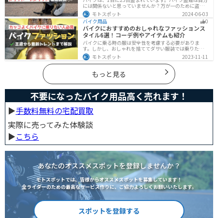
には関係ないと思っていませんか？万が一のために盗難
保険を検討しておきましょう。この記事ではオススメの
モトスポット
2024-06-03
バイク盗難保険「ZuttoRideClub」について解説します。
バイク用品
0
ロードサービスや会員限定特典などもあるので、お得な
バイクにおすすめのおしゃれなファッションス
バイク盗難保険を探している人に最適です。
タイル6選！コーデ例やアイテムも紹介
バイクに乗る時の服は安全性を考慮する必要がありま
す。しかし、おしゃれを捨ててダサい服装では乗りたく
ないですよね？せっかくならカッコよく風を切って街を
モトスポット
2023-11-11
歩きたいもの。この記事では、そんな願いを叶えるた
め、王道から流行ファッションまでバイクに乗るときの
ファッションを解説します。
もっと見る
不要になったバイク用品高く売れます！
▶︎
手数料無料の宅配買取
実際に売ってみた体験談
▶︎
こちら
あなたのオススメスポットを登録しませんか？
モトスポットでは、皆様からオススメスポットを募集しています！
全ライダーのための最高なサービス作りに、ご協力よろしくお願いいたします。
スポットを登録する