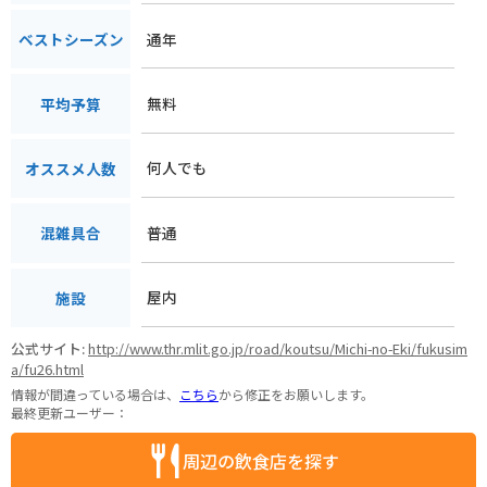
通年
ベストシーズン
無料
平均予算
何人でも
オススメ人数
普通
混雑具合
屋内
施設
公式サイト:
http://www.thr.mlit.go.jp/road/koutsu/Michi-no-Eki/fukusim
a/fu26.html
情報が間違っている場合は、
こちら
から修正をお願いします。
最終更新ユーザー：
周辺の飲食店を探す