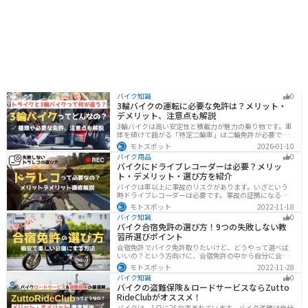
バイク知識
0
3輪バイクの運転に必要な免許は？メリット・
デメリット、注意点も解説
3輪バイクは高い安定性と積載力が魅力の乗り物です。車
体を傾けて曲がる「特定二輪車」は二輪免許が必要です
が、自立する「トライク」は普通自動車免許で運転で
モトスポット
2026-01-10
き、ヘルメット着用も任意です。維持費はバイク並みです
バイク用品
0
が、運転特性や駐車ルールは車種により異なるため、事
バイクにドライブレコーダーは必要？メリッ
前の確認が大切です。
ト・デメリット・選び方を紹介
バイクは車以上に事故のリスクがあります。いざという
時ドライブレコーダーは必要です。事故の証拠になるの
はもちろん、ツーリングの記録など多数のメリットがあ
モトスポット
2022-11-18
ります。ドライブレコーダーのメリットデメリット、選
バイク知識
0
び方についてまとめました。付けようか悩んでいる人は
バイク合宿免許の選び方！9つの失敗しない教
参考にしてください。
習所選びポイント
合宿免許でバイク免許取りたいけど、どうやって選べば
いいの？という方向けに、合宿免許の中から自分に合っ
た教習所を選ぶ方法をまとめました。押さえるべきポイ
モトスポット
2022-11-28
ントは9つです。料金をできるだけ抑えたり、旅行も兼ね
バイク知識
0
て楽しみたい人必見です！
バイクの盗難保険＆ロードサービスならZutto
RideClubがオススメ！
バイクは、1日に25台盗まれています。バイク盗難は自分