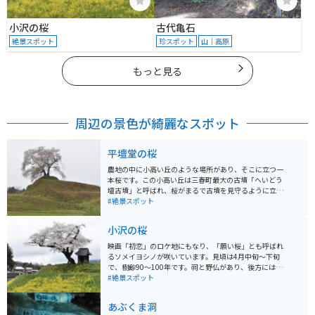
小沢の桜
古代亀石
絶景スポット
珍スポット
山｜高原
もっと見る
周辺の景色が綺麗なスポット
平壇堂の桜
農地の中に小高い丘のような場所があり、そこに立つ一
本桜です。この小高い丘は三春町最大の古墳「へいどう
壇古墳」と呼ばれ、桜がまるで古墳を見守るように立っ
ています。ロケーションの良さから、近年写真家にも人
#絶景スポット
気の場所となっています。
小沢の桜
映画「初恋」のロケ地にもなり、「願い桜」とも呼ばれ
るソメイヨシノが咲いています。見頃は4月中旬〜下旬
で、樹齢90～100年です。祠と野仏があり、後方には移
ヶ岳が見渡せます。日本の原風景ともいえる風情があ
#絶景スポット
り、全国から多くの人が訪れます。
あぶくま洞