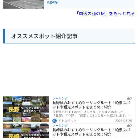
できます。道の駅周辺には、安達太良山や岳温泉など、
す。 レストランでは、地元産の食材を使った料理を楽し
#道の駅
観光スポットも点在しているので、ツーリングの拠点と
むことができ、郷土料理の「じゅうねんそば」もおすす
してもおすすめです。
めです。 バイクで訪れる際は、駐車場も広く休憩場所と
「周辺の道の駅」をもっと見る
しても最適です。 周辺には、あぶくま洞やガラス工房な
ど、観光スポットも点在しているので、ツーリングの拠
点にもおすすめです。 お土産には、地元産の果物を使っ
たジャムやジュース、地酒などが人気です。
オススメスポット紹介記事
ツーリング
0
長野県のおすすめツーリングルート！絶景スポ
ットや観光スポットをまとめて紹介
長野県のおすすめツーリングルートをまとめました！
「北部」「中部」「南部」の3つのルート紹介します。諏
訪湖やビーナスラインのような全国でも有名なツーリン
モトスポット
2023-03-26
グスポットが多数あります。バイクで長野県にツーリン
ツーリング
0
グに行く際は参考にしてください。
長崎県のおすすめツーリングルート！絶景スポ
ットや観光スポットをまとめて紹介