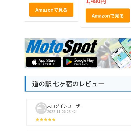
1,480円
風味 ほたてバター
牛たん風味
Amazonで見る
Amazonで見る
道の駅 七ヶ宿のレビュー
未ログインユーザー
2022-11-06 23:42