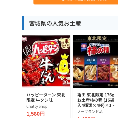
宮城県の人気お土産
ハッピーターン 東北
亀田 東北限定 176g
限定 牛タン味
お土産柿の種 (16袋
入4種類×4袋)×1箱
Chatty Shop
田子にんにく味 いか
ノーブランド品
1,580円
焼き醤油マヨネーズ