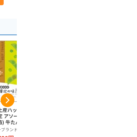
土産ハッピー 東北
天然生活 3種の笹か
蔵王銘菓 
定 アソート 24枚
まぼこアソート (10
16本入
箱) 牛たん風味 ず
枚入り） 常温 笹か
樹氷ロマン
だ味 ほたてバター
ま 宮城 仙台 名物 プ
ーブランド品
天然生活
1,698円
味 3種
レーン チーズ 牛タ