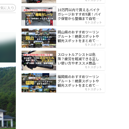
イルド
お気に入り
10万円以内で買えるバイク
ガレージおすすめ9選！バイ
ク保管から整備まで自宅で
楽々
モトスポット
岡山県のおすすめツーリン
グルート！絶景スポットや
観光スポットをまとめて紹
介
モトスポット
スロットルアシストは危
険？疲労を軽減できる正し
い使い方やオススメ商品を
紹介
モトスポット
福岡県のおすすめツーリン
グルート！絶景スポットや
観光スポットをまとめて紹
介
モトスポット