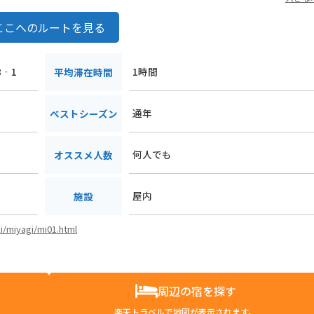
ここへのルートを見る
8‐1
1時間
平均滞在時間
通年
ベストシーズン
何人でも
オススメ人数
屋内
施設
ki/miyagi/mi01.html
周辺の宿を探す
楽天トラベルで地図が表示されます。