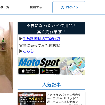
記事一覧
投稿する
ログイン
不要になったバイク用品！
高く売れます！
▶︎
手数料無料の宅配買取
実際に売ってみた体験談
▶︎
こちら
人気記事
アメリカンバイクに似合う
かっこいいヘルメット20
選！オススメはお洒落でワ
モトスポット