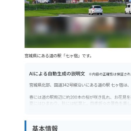
宮城県にある道の駅「七ヶ宿」です。
AIによる自動生成の説明文
※内容の正確性は保証され
宮城県北部、国道342号線沿いにある道の駅 七ヶ宿
春には道の駅周辺に約200本の桜が咲き乱れ、お花見
夏にはひまわり、秋には紅葉と、四季折々の景色を楽し
道の駅 七ヶ宿には、地元で採れた新鮮な野菜や果物が
売する売店などがあります。
基本情報