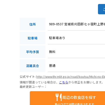
989-0537 宮城県刈田郡七ヶ宿町上野
住所
駐車場あり
駐車場
無料
平均予算
普通
混雑具合
公式サイト:
http://www.thr.mlit.go.jp/road/koutsu/Michi-no-E
情報が間違っている場合は、
こちら
から修正をお願いします。
最終更新ユーザー：
周辺の飲食店を探す
食べログで地図が表示されます。