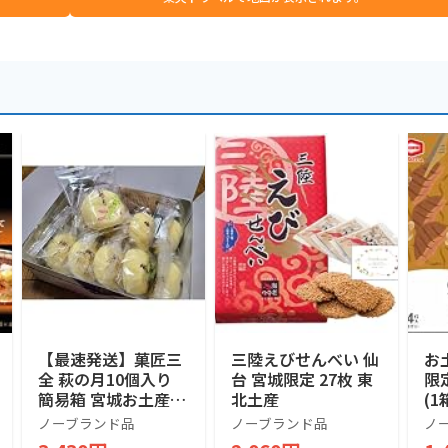
【最速発送】菓匠三
三陸えびせんべい 仙
お
全 萩の月10個入り
台 宮城限定 27枚 東
限
簡易箱 宮城お土産
北土産
(1
仙台銘菓
ん
ノーブランド品
ノーブランド品
ノ
風