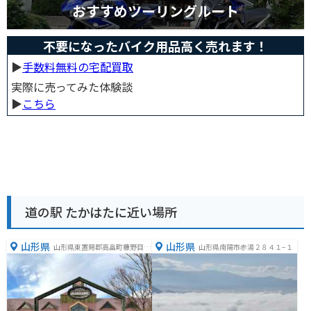
おすすめツーリングルート
不要になったバイク用品高く売れます！
▶︎
手数料無料の宅配買取
実際に売ってみた体験談
▶︎
こちら
道の駅 たかはたに近い場所
山形県
山形県
山形県東置賜郡高畠町糠野目２
山形県南陽市赤湯２８４１−１
７００−１