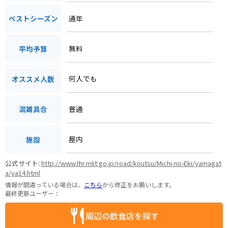
通年
ベストシーズン
無料
平均予算
何人でも
オススメ人数
普通
混雑具合
屋内
施設
公式サイト:
http://www.thr.mlit.go.jp/road/koutsu/Michi-no-Eki/yamagat
a/ya14.html
情報が間違っている場合は、
こちら
から修正をお願いします。
最終更新ユーザー：
周辺の飲食店を探す