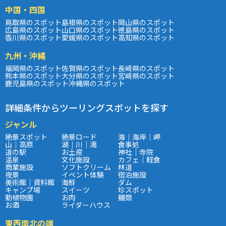
中国・四国
鳥取県のスポット
島根県のスポット
岡山県のスポット
広島県のスポット
山口県のスポット
徳島県のスポット
香川県のスポット
愛媛県のスポット
高知県のスポット
九州・沖縄
福岡県のスポット
佐賀県のスポット
長崎県のスポット
熊本県のスポット
大分県のスポット
宮崎県のスポット
鹿児島県のスポット
沖縄県のスポット
詳細条件からツーリングスポットを探す
ジャンル
絶景スポット
絶景ロード
海｜海岸｜岬
山｜高原
湖｜川｜滝
食事処
道の駅
お土産
神社｜寺院
温泉
文化施設
カフェ｜軽食
商業施設
ソフトクリーム
林道
夜景
イベント体験
宿泊施設
美術館｜資料館
海鮮
ダム
キャンプ場
スイーツ
珍スポット
動植物園
お肉
麺類
お酒
ライダーハウス
東西南北の端