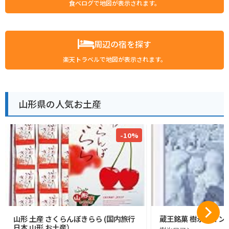
食べログで地図が表示されます。
周辺の宿を探す
楽天トラベルで地図が表示されます。
山形県の人気お土産
-10%
山形 土産 さくらんぼきらら (国内旅行
蔵王銘菓 樹氷ロマン1
日本 山形 お土産）