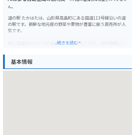
ん。
道の駅 たかはたは、山形県高畠町にある国道113号線沿いの道
の駅です。新鮮な地元産の野菜や果物が豊富に揃う直売所が人
気です。
...続きを読む
特に高畠町はぶどうの産地として知られており、旬の時期には
様々な種類のぶどうが販売されます。ぶどうを使ったワインや
ジュースも人気です。また、高畠町の郷土料理である「冷たい
基本情報
肉そば」を提供する店もあり、バイクでのツーリング中の食事
処としてもおすすめです。道の駅の隣には「高畠町糠野目歴史
公園」があり、歴史的な建造物を見学できます。
バイクで訪れる際は、道の駅に隣接する広い駐車場を利用でき
るので便利です。