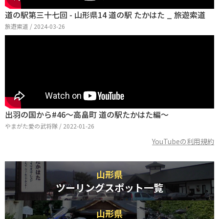
道の駅第三十七回 - 山形県14 道の駅 たかはた _ 旅遊索道
旅遊索道 / 2024-03-26
出羽の国から#46〜高畠町 道の駅たかはた編〜
やまがた愛の武将隊 / 2022-01-26
YouTubeの利用規約
山形県
ツーリングスポット一覧
山形県