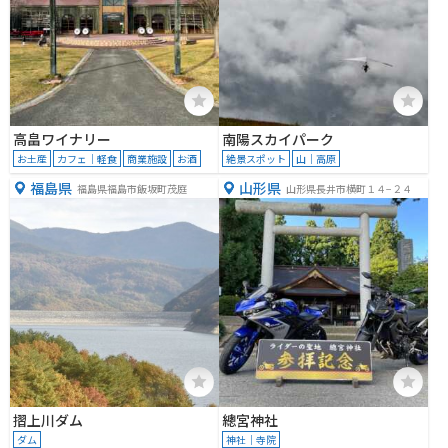
高畠ワイナリー
南陽スカイパーク
お土産
カフェ｜軽食
商業施設
お酒
絶景スポット
山｜高原
福島県
山形県
福島県福島市飯坂町茂庭
山形県長井市横町１４−２４
摺上川ダム
總宮神社
ダム
神社｜寺院