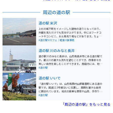
周辺の道の駅
道の駅 米沢
上杉の城下町をイメージした建物の造りとなっており、
外観を見ただけでも気分が上がります。中にはフードコ
ートやコンビニ、お土産売り場などがあります。ちょっ
とした休憩から観光スポットとして楽しむことができる
#道の駅
#カフェ｜軽食
#食事処
場所です。お土産売り場には採れたての畜産物や山形名
物のお菓子など種類が豊富で、山形の名物を知りながら
道の駅 川のみなと長井
お買い物を楽しむことができます。 フードコートには米
沢牛を使った牛どんぶりのお店、米沢ラーメン、十割そ
道の駅 川のみなと長井は、山形県長井市にある道の駅で
ばのお店が入っています。館内のサービスとして、道路
す。最上川の雄大な流れを望むことができ、四季折々の
情報を確認したり、観光案内所が設けられておりどこに
美しい自然を楽しむことができます。 施設内には、地元
行こうか悩んだ時や、渋滞を回避したい時など、道の駅
の新鮮な野菜や果物を販売する農産物直売所や、地元食
#道の駅
米沢で休憩しながら山形旅行のアシストをしてくれる素
材を使った料理が味わえるレストランがあります。 バイ
敵なスポットとなっております。
クで訪れる場合、道の駅には広い駐車場が完備されてい
道の駅 いいで
るので安心です。最上川沿いは、景色が良いのでツーリ
ングにも最適です。 長井市は、紅花やアユの産地として
「道の駅 いいで」は、山形県西村山郡飯豊町にある道の
知られています。道の駅周辺では、紅花畑やアユの塩焼
駅です。国道113号線沿いに位置し、周囲を雄大な自然
きなどを楽しむことができます。
に囲まれています。 地元の新鮮な野菜や山菜、手作りの
加工品などが販売されており、特産品である「飯豊なが
#道の駅
めこ」はぜひお土産にいかがでしょう。また、レストラ
ンでは、地元食材をふんだんに使った郷土料理や、蕎麦
「周辺の道の駅」をもっと見る
などが楽しめます。 バイクでのツーリングにも最適な場
所で、駐車場も広々としています。道の駅からは、飯豊