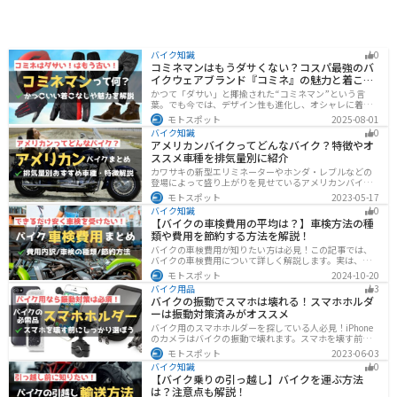
バイク知識
0
コミネマンはもうダサくない？コスパ最強のバ
イクウェアブランド『コミネ』の魅力と着こな
し術
かつて「ダサい」と揶揄された“コミネマン”という言
葉。でも今では、デザイン性も進化し、オシャレに着こ
なせるコミネ製品が続々登場。コスパと安全性に優れた
モトスポット
2025-08-01
アイテムを使って、街でもツーリングでも浮かないスマ
バイク知識
0
ートなスタイルを目指そう！
アメリカンバイクってどんなバイク？特徴やオ
ススメ車種を排気量別に紹介
カワサキの新型エリミネーターやホンダ・レブルなどの
登場によって盛り上がりを見せているアメリカンバイ
ク。スタイリッシュに乗れることはもちろん、ツーリン
モトスポット
2023-05-17
グや通学通勤もこなせるアメリカンバイクの特徴や、オ
バイク知識
0
ススメの車種についてご紹介します！
【バイクの車検費用の平均は？】車検方法の種
類や費用を節約する方法を解説！
バイクの車検費用が知りたい方は必見！この記事では、
バイクの車検費用について詳しく解説します。実は、バ
イクの車検費用は一般的に20,000～70,000円程度です。
モトスポット
2024-10-20
記事を読めば車検費用に関する知識が深まり、費用対効
バイク用品
3
果が高い車検の計画が可能です。
バイクの振動でスマホは壊れる！スマホホルダ
ーは振動対策済みがオススメ
バイク用のスマホホルダーを探している人必見！iPhone
のカメラはバイクの振動で壊れます。スマホを壊す前
に、振動対策がされたスマホホルダーを使うようにしま
モトスポット
2023-06-03
しょう。カメラを壊さないための4つの方法とオススメの
バイク知識
0
スマホホルダーを紹介します。
【バイク乗りの引っ越し】バイクを運ぶ方法
は？注意点も解説！