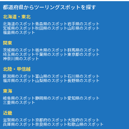
都道府県からツーリングスポットを探す
北海道・東北
北海道のスポット
青森県のスポット
岩手県のスポット
宮城県のスポット
秋田県のスポット
山形県のスポット
福島県のスポット
関東
茨城県のスポット
栃木県のスポット
群馬県のスポット
埼玉県のスポット
千葉県のスポット
東京都のスポット
神奈川県のスポット
北陸・甲信越
新潟県のスポット
富山県のスポット
石川県のスポット
福井県のスポット
山梨県のスポット
長野県のスポット
東海
岐阜県のスポット
静岡県のスポット
愛知県のスポット
三重県のスポット
近畿
滋賀県のスポット
京都府のスポット
大阪府のスポット
兵庫県のスポット
奈良県のスポット
和歌山県のスポット