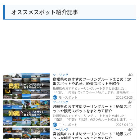
連峰の絶景を望むことができ、春の新緑、夏の深緑、秋
の紅葉と、四季折々の美しい景色を楽しむことができま
オススメスポット紹介記事
す。周辺には、温泉施設やキャンプ場などもあり、自然
を満喫したい方にはおすすめのスポットです。
ツーリング
0
島根県のおすすめツーリングルートまとめ！定
番スポットや名所、絶景スポットを紹介
島根県のおすすめツーリングルートをまとめました！
「北部」「南部」の2つのルート紹介します。島根県は、
海と山が近く、1日で全然違う景色を堪能することができ
モトスポット
2023-02-25
ます。バイクで島根県にツーリングに行く際は参考にし
ツーリング
1
てください。
沖縄県のおすすめツーリングルート！絶景スポ
ットや観光スポットをまとめて紹介
沖縄県のおすすめツーリングルートをまとめました！
「南部」「中部」「北部」の3つのルート紹介します。美
しいビーチや歴史と文化に溢れたスポットが多数あり、
モトスポット
2023-04-10
様々な楽しみ方ができます。バイクで沖縄県にツーリン
ツーリング
0
グに行く際は参考にしてください。
宮城県のおすすめツーリングルート！絶景スポ
ットや観光スポットをまとめて紹介