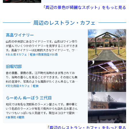
急勾配とカーブが連続する山岳ルートで、晴れた日には
遠く太平洋まで見渡せる絶景が広がります。 終点には駐
「周辺の景色が綺麗なスポット」をもっと見る
車場と県営山頂レストハウスが完備されています。バリ
アフリーの道を歩いて 2 ～ 3分で、御釜を見下ろす展望
台に着きます。自家用車で、「蔵王の御釜」展望台まで
周辺のレストラン・カフェ
行くことができます。 バイクで訪れると、ワインディン
グを走る爽快感とともに、山頂付近の清涼な空気を全身
で感じられるのが魅力です。春は雪の回廊、夏は深緑、
高畠ワイナリー
秋は紅葉と季節ごとに異なる表情を楽しめ、ツーリング
には絶好のコースです。
山形の中央部にあるワイナリーです。山形はワイン作り
が盛んでいくつかのワイナリーを見学することができま
す。高畠ワイナリーは比較的大きなワイナリーで、ワイ
ン工場の見学もできます。もちろんお土産としてワイン
#お土産
#カフェ｜軽食
#商業施設
#お酒
を購入することもできます。 限定ボトル等があることも
あるので、ワイン好きにはたまらない場所です。
旧堀切邸
昔の豪農、豪商の家。江戸時代当時のまま残されてお
り、当時の暮らしを見ることができます。その他にも無
料の足湯や、写真のような風鈴がたくさん吊るしてあっ
たりと、お金をかけずに楽しめる空間となってます。
#文化施設
#カフェ｜軽食
らーめん ぬーぼう 三代目
地元では有名な次郎系のラーメン屋さんです。爆中華と
いう名前のラーメンが有名で県外からも訪れるお客さん
でいつもいっぱいな人気店です。現在はコロナで提供し
ていませんが、大きなきくらげが食べ放題という粋なサ
#食事処
#麺類
ービスもおこなっています。
「周辺のレストラン・カフェ」をもっと見る