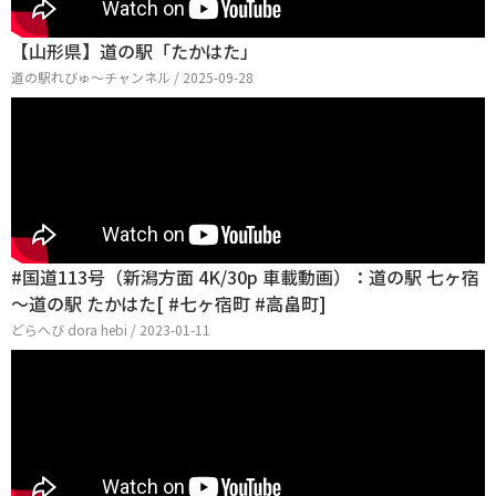
【山形県】道の駅「たかはた」
道の駅れびゅ〜チャンネル / 2025-09-28
#国道113号（新潟方面 4K/30p 車載動画）：道の駅 七ヶ宿
～道の駅 たかはた[ #七ヶ宿町 #高畠町]
どらへび dora hebi / 2023-01-11