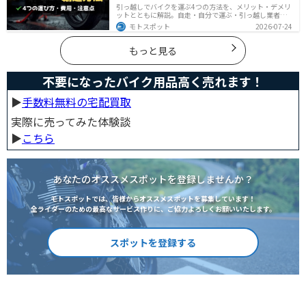
引っ越しでバイクを運ぶ4つの方法を、メリット・デメリ
ットとともに解説。自走・自分で運ぶ・引っ越し業者・
バイク専門業者の選び方や輸送時の注意点、駐輪場所の
モトスポット
2026-07-24
確保、住所変更など必要な手続きも紹介します。
もっと見る
不要になったバイク用品高く売れます！
▶︎
手数料無料の宅配買取
実際に売ってみた体験談
▶︎
こちら
あなたのオススメスポットを登録しませんか？
モトスポットでは、皆様からオススメスポットを募集しています！
全ライダーのための最高なサービス作りに、ご協力よろしくお願いいたします。
スポットを登録する