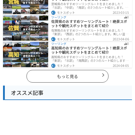
宮城県のおすすめツーリングルートをまとめました！
「北部」「中部」「南部」の3つのルート紹介します。キ
ツネ村や広大な山や滝、湖などを歴史や自然を満喫する
モトスポット
2023-03-15
ツーリングができます。バイクで宮城県にツーリングに
ツーリング
0
行く際は参考にしてください。
佐賀県のおすすめツーリングルート！絶景スポ
ットや観光スポットをまとめて紹介
佐賀県のおすすめツーリングルートをまとめました！
「東部」「西部」の2つのルート紹介します。美しい温泉
地や古墳群、歴史ある城や神社仏閣など、バイクツーリ
モトスポット
2023-04-06
ングに適したスポットが多数存在し、様々な楽しみ方が
ツーリング
0
できます。バイクで佐賀県にツーリングに行く際は参考
高知県のおすすめツーリングルート！絶景スポ
にしてください。
ットや観光スポットをまとめて紹介
高知県のおすすめツーリングルートをまとめました！
「東部」「北部」「南西部」の3つのルート紹介します。
山と海どちらも楽しめるスポットが多数あり、様々な楽
モトスポット
2024-04-05
しみ方ができます。バイクで高知県にツーリングに行く
際は参考にしてください。
もっと見る
オススメ記事