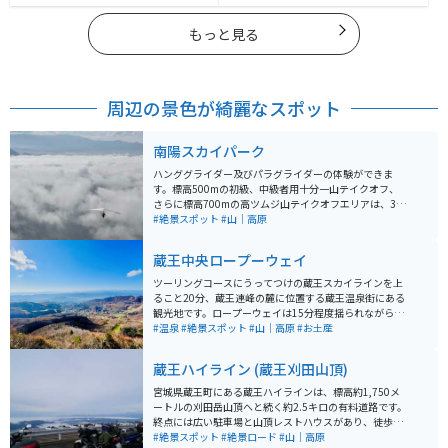
もっと見る
周辺の景色が綺麗なスポット
南陽スカイパーク
ハンググライダー及びパラグライダーの体験ができま
す。標高500mの初級、中級者用十分一山テイクオフ、
さらに標高700mの高ツムジ山テイクオフエリアは、3方
向へのフライトが可能です。また、アクティビティに参
#絶景スポット
#山｜高原
加しなくても、山の上からの絶景を楽しむことができま
す。特に雲海が発生しやすい秋には、多くの人が訪れま
蔵王中央ロープーウェイ
す。
ツーリングコースにうってつけの蔵王スカイラインを上
ること20分、蔵王連峰の麓に位置する蔵王温泉街にある
観光地です。ロープーウェイは15分程度揺られながら山
頂へと向かいます。冬は樹氷、夏は避暑地として人気の
#温泉
#絶景スポット
#山｜高原
#お土産
観光地で、この山頂の景色を求めてツーリング・ドライ
ブで訪れる観光客の方も少なくありません。温泉街やス
蔵王ハイライン (蔵王刈田山頂)
キー場もあり、県内でも有名な温泉街となっています。
宮城県蔵王町にある蔵王ハイラインは、標高約1,750メ
ートルの刈田岳山頂へと続く約2.5キロの有料道路です。
終点には広い駐車場と山頂レストハウスがあり、徒歩数
分で火口湖「御釜」を望む展望台に到着します。道路は
#絶景スポット
#絶景ロード
#山｜高原