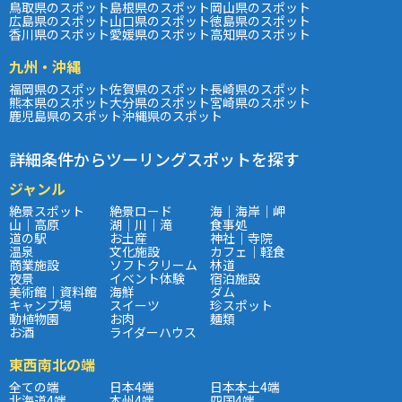
鳥取県のスポット
島根県のスポット
岡山県のスポット
広島県のスポット
山口県のスポット
徳島県のスポット
香川県のスポット
愛媛県のスポット
高知県のスポット
九州・沖縄
福岡県のスポット
佐賀県のスポット
長崎県のスポット
熊本県のスポット
大分県のスポット
宮崎県のスポット
鹿児島県のスポット
沖縄県のスポット
詳細条件からツーリングスポットを探す
ジャンル
絶景スポット
絶景ロード
海｜海岸｜岬
山｜高原
湖｜川｜滝
食事処
道の駅
お土産
神社｜寺院
温泉
文化施設
カフェ｜軽食
商業施設
ソフトクリーム
林道
夜景
イベント体験
宿泊施設
美術館｜資料館
海鮮
ダム
キャンプ場
スイーツ
珍スポット
動植物園
お肉
麺類
お酒
ライダーハウス
東西南北の端
全ての端
日本4端
日本本土4端
北海道4端
本州4端
四国4端