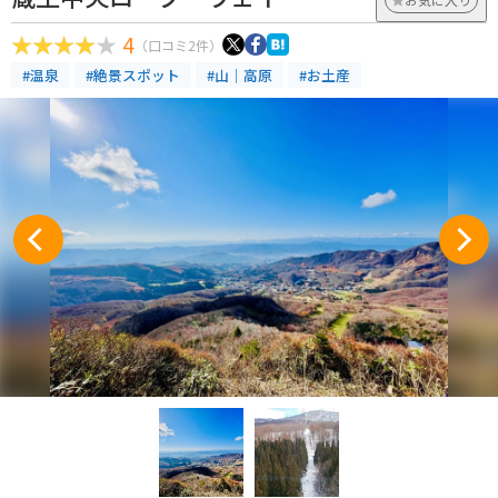
4
（口コミ2件）
#温泉
#絶景スポット
#山｜高原
#お土産