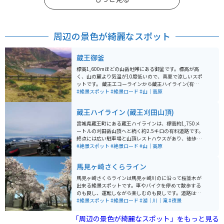
周辺の景色が綺麗なスポット
蔵王御釜
標高1,600mほどの山岳地帯にある御釜です。標高が高
く、山の麓より気温が10度低いので、真夏で涼しいスポ
ットです。 蔵王エコーラインから蔵王ハイライン(有料道
路)を通って御釜へアクセスできます。レストハウスがあ
#絶景スポット
#絶景ロード
#山｜高原
り、レストランで食事もできます。第一駐車場から御釜
では徒歩数分です。
蔵王ハイライン (蔵王刈田山頂)
宮城県蔵王町にある蔵王ハイラインは、標高約1,750メ
ートルの刈田岳山頂へと続く約2.5キロの有料道路です。
終点には広い駐車場と山頂レストハウスがあり、徒歩数
分で火口湖「御釜」を望む展望台に到着します。道路は
#絶景スポット
#絶景ロード
#山｜高原
急勾配とカーブが連続する山岳ルートで、晴れた日には
遠く太平洋まで見渡せる絶景が広がります。 終点には駐
馬見ヶ崎さくらライン
車場と県営山頂レストハウスが完備されています。バリ
アフリーの道を歩いて 2 ～ 3分で、御釜を見下ろす展望
馬見ヶ崎さくらラインは馬見ヶ崎川のに沿って桜並木が
台に着きます。自家用車で、「蔵王の御釜」展望台まで
出来る絶景スポットです。車やバイクを停めて散歩する
行くことができます。 バイクで訪れると、ワインディン
のも良し、運転しながら楽しむのも良しです。道路は花
グを走る爽快感とともに、山頂付近の清涼な空気を全身
見の時期は進めないほど混みます。
#絶景スポット
#絶景ロード
#湖｜川｜滝
#夜景
で感じられるのが魅力です。春は雪の回廊、夏は深緑、
秋は紅葉と季節ごとに異なる表情を楽しめ、ツーリング
「周辺の景色が綺麗なスポット」をもっと見る
には絶好のコースです。