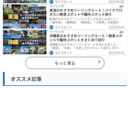
の4つのルート紹介します。阿蘇山や天草諸島をはじめと
モトスポット
2023-04-08
した豊かな自然や、熊本城や水前寺成趣園など歴史ある
ツーリング
1
観光スポットが多数あり、様々な楽しみ方ができます。
東海のおすすめツーリングルート！バイクで行
バイクで熊本県にツーリングに行く際は参考にしてくだ
きたい絶景スポットや観光スポット紹介
さい。
東海のおすすめツーリングスポットをまとめました！
「岐阜県」「静岡県」「愛知県」「三重県」の各県の観
光地紹介します。自然豊かな山々や湖、温泉地が点在
モトスポット
2023-09-05
し、四季折々の景色を楽しめるスポットが多数ありま
ツーリング
1
す。バイクで東海にツーリングに行く際は参考にしてく
沖縄県のおすすめツーリングルート！絶景スポ
ださい。
ットや観光スポットをまとめて紹介
沖縄県のおすすめツーリングルートをまとめました！
「南部」「中部」「北部」の3つのルート紹介します。美
しいビーチや歴史と文化に溢れたスポットが多数あり、
モトスポット
2023-04-10
様々な楽しみ方ができます。バイクで沖縄県にツーリン
グに行く際は参考にしてください。
もっと見る
オススメ記事