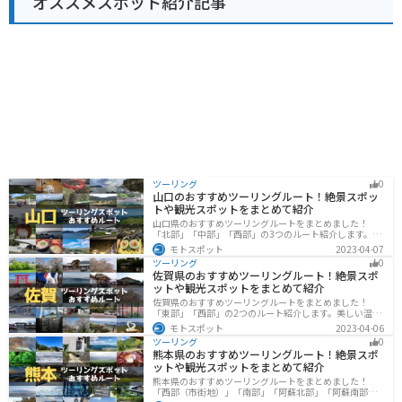
オススメスポット紹介記事
ィを楽しむこともできます。
ングスポットも点在しており、拠点としても最適です。
天童温泉街も近いので、温泉街の散策もおすすめです。
ツーリング
0
山口のおすすめツーリングルート！絶景スポッ
トや観光スポットをまとめて紹介
山口県のおすすめツーリングルートをまとめました！
「北部」「中部」「西部」の3つのルート紹介します。美
しい海岸線や山々を楽しむことができます。バイクで山
モトスポット
2023-04-07
口県にツーリングに行く際は参考にしてください。
ツーリング
0
佐賀県のおすすめツーリングルート！絶景スポ
ットや観光スポットをまとめて紹介
佐賀県のおすすめツーリングルートをまとめました！
「東部」「西部」の2つのルート紹介します。美しい温泉
地や古墳群、歴史ある城や神社仏閣など、バイクツーリ
モトスポット
2023-04-06
ングに適したスポットが多数存在し、様々な楽しみ方が
ツーリング
0
できます。バイクで佐賀県にツーリングに行く際は参考
熊本県のおすすめツーリングルート！絶景スポ
にしてください。
ットや観光スポットをまとめて紹介
熊本県のおすすめツーリングルートをまとめました！
「西部（市街地）」「南部」「阿蘇北部」「阿蘇南部」