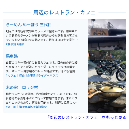
周辺のレストラン・カフェ
らーめん ぬーぼう 三代目
地元では有名な次郎系のラーメン屋さんです。爆中華と
いう名前のラーメンが有名で県外からも訪れるお客さん
でいつもいっぱいな人気店です。現在はコロナで提供し
ていませんが、大きなきくらげが食べ放題という粋なサ
#食事処
#麺類
ービスもおこなっています。
馬車路
白石のスキー場付近にあるカフェです。目の前の道は緩
やかなワインドが効いたライダーにうってつけの道で
す。 オーナー自家製のカレーが絶品です。他にも信州産
のお蕎麦や、各酒類の取り扱いもあります。もともと仙
#カフェ｜軽食
#食事処
#ライダーハウス
台でお仕事をされていた夫婦で、バイクについてもとて
もお詳しいです。
木の家 ロッジ村
仙台市内から1時間弱、秋保温泉の近くにあります。 仙
台名物の芋煮を手ぶらで行って体験できます。またカフ
ェやロッジもあり、宿泊も可能です。 川辺に位置してお
り夏場は川遊びも楽しめます。 入場料だけ払ってテント
#湖｜川｜滝
#食事処
#宿泊施設
を立てることも可能で、いろいろな楽しみ方ができま
す。
「周辺のレストラン・カフェ」をもっと見る