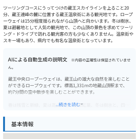
ツーリングコースにうってつけの蔵王スカイラインを上ること20
分、蔵王連峰の麓に位置する蔵王温泉街にある観光地です。ロープ
ーウェイは15分程度揺られながら山頂へと向かいます。冬は樹氷、
夏は避暑地として人気の観光地で、この山頂の景色を求めてツーリ
ング・ドライブで訪れる観光客の方も少なくありません。温泉街や
スキー場もあり、県内でも有名な温泉街となっています。
AIによる自動生成の説明文
※内容の正確性は保証されていませ
ん。
蔵王中央ロープーウェイは、蔵王山の雄大な自然を楽しむこと
ができるロープウェイです。標高1,331mの地蔵山頂駅まで、
約7分間の空中散歩を楽しむことができます。
...続きを読む
春は残雪と新緑、夏は高山植物、秋は紅葉、冬は樹氷と、四季
折々の絶景が楽しめます。山頂駅には展望台があり、360度の
パノラマビューを楽しむことができます。
基本情報
バイクで行く場合は、山岳道路なので、運転には十分注意して
ください。また、天候の変化が激しいので、防寒対策も忘れず