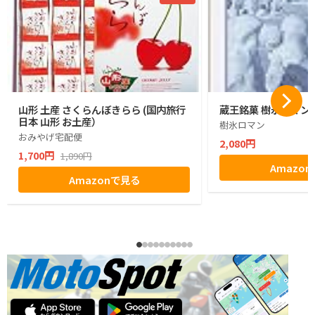
山形 土産 さくらんぼきらら (国内旅行
蔵王銘菓 樹氷ロマン1
日本 山形 お土産）
樹氷ロマン
おみやげ宅配便
2,080円
1,700円
1,890円
Amazo
Amazonで見る