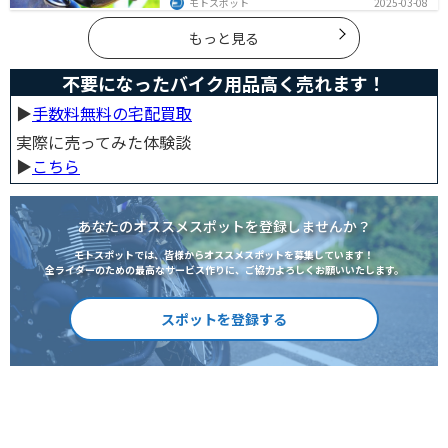
モトスポット
2025-03-08
られていても、状況によっては違法となる可能性がある
ので注意が必要です。この記事を読めば、ヘルメットを
正しく選ぶヒントが得られます。
もっと見る
不要になったバイク用品高く売れます！
▶︎
手数料無料の宅配買取
実際に売ってみた体験談
▶︎
こちら
あなたのオススメスポットを登録しませんか？
モトスポットでは、皆様からオススメスポットを募集しています！
全ライダーのための最高なサービス作りに、ご協力よろしくお願いいたします。
スポットを登録する