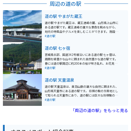
周辺の道の駅
道の駅 やまがた蔵王
道の駅 やまがた蔵王は、蔵王連峰の麓、山形県上山市に
ある道の駅です。蔵王連峰の雄大な景色を眺めながら、
地元の特産品やグルメを楽しむことができます。 施設内
には、地元産の新鮮な野菜や果物を販売する農産物直売
#道の駅
所、郷土料理や軽食を提供するレストラン、蔵王連峰の
雄大な自然を体感できる展望台などがあります。 バイク
道の駅 七ヶ宿
で訪れる場合、蔵王エコーラインや西蔵王高原ラインな
ど、蔵王連峰を駆け抜ける絶景ルートの拠点として最適
宮城県北部、国道342号線沿いにある道の駅 七ヶ宿は、
です。道の駅には、広々とした駐車場も完備されていま
周囲を緑豊かな山々に囲まれた自然豊かな道の駅です。
す。 周辺には、蔵王温泉や蔵王スキー場などの観光スポ
春には道の駅周辺に約200本の桜が咲き乱れ、お花見を
ットも点在しており、観光の拠点としてもおすすめで
楽しむことができます。 夏にはひまわり、秋には紅葉
#道の駅
す。蔵王の地ビールやワイン、玉こんにゃくなどの名産
と、四季折々の景色を楽しむことができます。 道の駅 七
品もぜひ味わってみてください。
ヶ宿には、地元で採れた新鮮な野菜や果物が並ぶ農産物
道の駅 天童温泉
直売所、地元産の食材を使ったレストラン、七ヶ宿町の
特産品を販売する売店などがあります。 レストランで
道の駅 天童温泉は、奥羽山脈の雄大な自然に囲まれた、
は、地元産の蕎麦を使った「けんちんそば」や、きのこ
山形県天童市にある道の駅です。 将棋の駒の生産地とし
がたっぷり入った「きのこそば」などが人気です。 売店
て知られる天童市にあり、道の駅には巨大な将棋駒のモ
では、七ヶ宿町の特産品である「ゆべし」や「凍豆腐」
ニュメントがあります。 館内には、地元の特産品を販売
#道の駅
などが販売されています。 バイクで訪れる際は、駐車場
するショップや、レストランがあり、山形の美味しいグ
も広く停めやすいので安心です。 周辺には、七ヶ宿ダム
ルメを楽しむことができます。 特に、山形名物の蕎麦
「周辺の道の駅」をもっと見る
や七ヶ宿湖など、自然豊かな観光スポットもたくさんあ
や、地元産のフルーツを使ったスイーツはおすすめで
ります。 七ヶ宿ダムは、1979年に完成した高さ123mの
す。 日帰り温泉施設である「とわの湯」も併設されてお
重力式コンクリートダムで、ダム湖周辺には遊歩道や展
り、旅の疲れを癒すことができます。 バイクで訪れる場
望台が整備されており、自然散策を楽しむことができま
合、道の駅には広い駐車場が完備されているので安心で
す。 七ヶ宿湖では、カヌーやボートなどのアクティビテ
す。 周辺には、蔵王連峰や月山など、自然豊かなツーリ