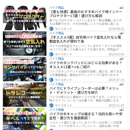
バイク用品
1
【夏も快適】最強のおすすめバイク用インナー
プロテクター17選！選び方も解説
夏でもプロテクターつけていますか？夏は薄着になりが
ちな季節ですが、その分怪我にリスクも非常に高くなり
ます。夏こそプロテクターをつけるようにしましょう。通
モトスポット
2024-06-22
気性や速乾性に優れたインナープロテクターであれば夏
バイク用品
0
場でも快適に使用できます。今回は快適なインナープロ
【オススメ3選】自宅用バイク空気入れなら電
テクターをまとめて紹介します。
動空気入れが便利で楽
タイヤの空気圧をチェックしていますか？タイヤの空気
はバイクに乗っても乗らなくても抜けます。空気圧が下
がると走行性能・燃費・安全性に影響します。空気圧は
モトスポット
2023-02-05
常に自分で管理できるようにしておきましょう。楽に使
バイク用品
0
えるオススメ空気入れをまとめたので、参考にしてくだ
バイクのタンクパッドにはどんな効果がある？
さい。
オススメ13選＋αもご紹介
バイクのタンクパッドの目的や効果、選び方、貼り方ま
でを徹底解説。傷防止やドレスアップに役立つおすすめ
アイテムも紹介。初心者にも分かりやすい内容で、タン
モトスポット
2025-07-15
クパッド選びに迷っている方に最適な情報をお届けしま
バイク用品
0
す。
バイクにドライブレコーダーは必要？メリッ
ト・デメリット・選び方を紹介
バイクは車以上に事故のリスクがあります。いざという
時ドライブレコーダーは必要です。事故の証拠になるの
はもちろん、ツーリングの記録など多数のメリットがあ
モトスポット
2022-11-18
ります。ドライブレコーダーのメリットデメリット、選
バイク知識
0
び方についてまとめました。付けようか悩んでいる人は
バイクの半キャップは捕まる？法的な扱いや安
参考にしてください。
全性・選び方を徹底解説！
ヘルメット選びに迷っているライダーは必見！この記事
では、バイクの半キャップについて、法的な扱いや安全
性、選び方を詳しく解説しています。実は、法律で認め