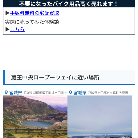
不要になったバイク用品高く売れます！
▶︎
手数料無料の宅配買取
実際に売ってみた体験談
▶︎
こちら
蔵王中央ロープーウェイに近い場所
宮城県
宮城県
宮城県刈田郡蔵王町遠刈田温泉
宮城県刈田郡七ヶ宿町大深沢
倉石岳国有地内国有林内