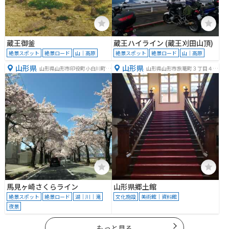
蔵王御釜
蔵王ハイライン (蔵王刈田山頂)
絶景スポット
絶景ロード
山｜高原
絶景スポット
絶景ロード
山｜高原
山形県
山形県
山形県山形市印役町小白川町１
山形県山形市旅篭町３丁目４
丁目１−３０
−５１
馬見ヶ崎さくらライン
山形県郷土館
絶景スポット
絶景ロード
湖｜川｜滝
文化施設
美術館｜資料館
夜景
もっと見る