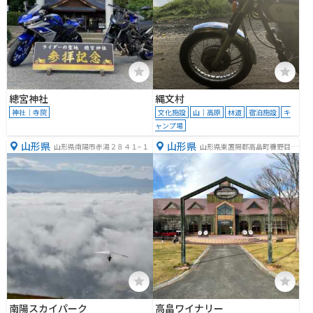
總宮神社
縄文村
神社｜寺院
文化施設
山｜高原
林道
宿泊施設
キ
ャンプ場
山形県
山形県
山形県南陽市赤湯２８４１−１
山形県東置賜郡高畠町糠野目２
７００−１
南陽スカイパーク
高畠ワイナリー