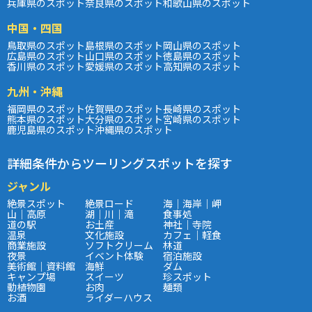
兵庫県のスポット
奈良県のスポット
和歌山県のスポット
中国・四国
鳥取県のスポット
島根県のスポット
岡山県のスポット
広島県のスポット
山口県のスポット
徳島県のスポット
香川県のスポット
愛媛県のスポット
高知県のスポット
九州・沖縄
福岡県のスポット
佐賀県のスポット
長崎県のスポット
熊本県のスポット
大分県のスポット
宮崎県のスポット
鹿児島県のスポット
沖縄県のスポット
詳細条件からツーリングスポットを探す
ジャンル
絶景スポット
絶景ロード
海｜海岸｜岬
山｜高原
湖｜川｜滝
食事処
道の駅
お土産
神社｜寺院
温泉
文化施設
カフェ｜軽食
商業施設
ソフトクリーム
林道
夜景
イベント体験
宿泊施設
美術館｜資料館
海鮮
ダム
キャンプ場
スイーツ
珍スポット
動植物園
お肉
麺類
お酒
ライダーハウス