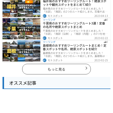
福井県のおすすめツーリングルート！絶景スポ
ットや観光スポットをまとめて紹介
福井県のおすすめツーリングルートをまとめました！
「北部」「南部」の2つのルート紹介します。恐竜や古代
遺跡、温泉地など魅力に溢れるスポットが多数ありま
モトスポット
2023-04-13
す。バイクで福井県にツーリングに行く際は参考にして
ツーリング
0
ください。
千葉県のおすすめツーリングルート3選！定番
の名所や絶景スポットまとめ
千葉県のおすすめツーリングルートをまとめました！
「北部」「南部（沿岸）」「南部（内陸）」の3つを地域
別で紹介します！千葉は首都圏からのアクセスも良く、
モトスポット
2023-02-22
海と山どちらも堪能できるのでツーリングには最適な場
ツーリング
0
所です。
島根県のおすすめツーリングルートまとめ！定
番スポットや名所、絶景スポットを紹介
島根県のおすすめツーリングルートをまとめました！
「北部」「南部」の2つのルート紹介します。島根県は、
海と山が近く、1日で全然違う景色を堪能することができ
モトスポット
2023-02-25
ます。バイクで島根県にツーリングに行く際は参考にし
てください。
もっと見る
オススメ記事