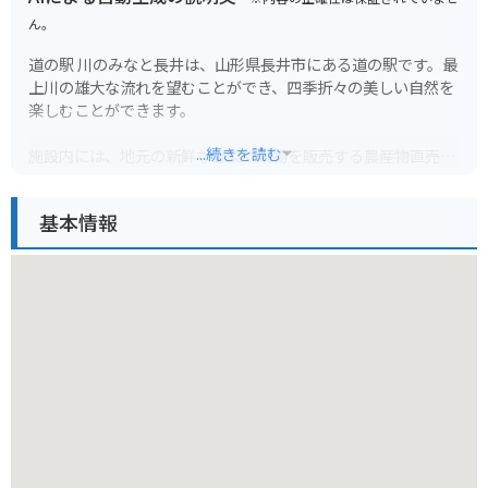
ん。
道の駅 川のみなと長井は、山形県長井市にある道の駅です。最
上川の雄大な流れを望むことができ、四季折々の美しい自然を
楽しむことができます。
...続きを読む
施設内には、地元の新鮮な野菜や果物を販売する農産物直売所
や、地元食材を使った料理が味わえるレストランがあります。
基本情報
バイクで訪れる場合、道の駅には広い駐車場が完備されている
ので安心です。最上川沿いは、景色が良いのでツーリングにも
最適です。
長井市は、紅花やアユの産地として知られています。道の駅周
辺では、紅花畑やアユの塩焼きなどを楽しむことができます。