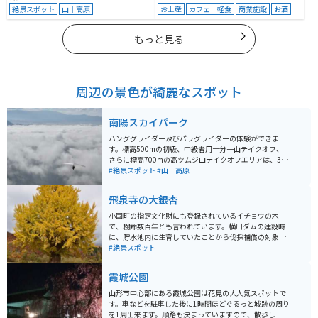
絶景スポット
山｜高原
お土産
カフェ｜軽食
商業施設
お酒
もっと見る
周辺の景色が綺麗なスポット
南陽スカイパーク
ハンググライダー及びパラグライダーの体験ができま
す。標高500mの初級、中級者用十分一山テイクオフ、
さらに標高700mの高ツムジ山テイクオフエリアは、3方
向へのフライトが可能です。また、アクティビティに参
#絶景スポット
#山｜高原
加しなくても、山の上からの絶景を楽しむことができま
す。特に雲海が発生しやすい秋には、多くの人が訪れま
飛泉寺の大銀杏
す。
小国町の指定文化財にも登録されているイチョウの木
で、樹齢数百年とも言われています。横川ダムの建設時
に、貯水池内に生育していたことから伐採補償の対象と
なりましたが、地域住民からの強い要望と文化財保護の
#絶景スポット
観点から、伐採ではなく現在の場所に移植・保護されて
います。四季折々で綺麗な姿を見せてくれますが、特に
霞城公園
紅葉時期は圧巻です。
山形市中心部にある霞城公園は花見の大人気スポットで
す。車などを駐車した後に1時間ほどぐるっと城跡の周り
を1周出来ます。順路も決まっていますので、散歩しなが