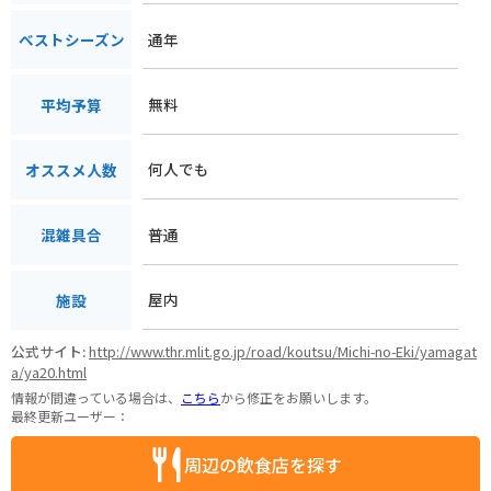
通年
ベストシーズン
無料
平均予算
何人でも
オススメ人数
普通
混雑具合
屋内
施設
公式サイト:
http://www.thr.mlit.go.jp/road/koutsu/Michi-no-Eki/yamagat
a/ya20.html
情報が間違っている場合は、
こちら
から修正をお願いします。
最終更新ユーザー：
周辺の飲食店を探す