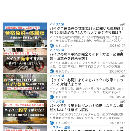
バイク知識
0
バイク合宿免許の参加者57人に聞いた体験談｜
周りと馴染める？1人でも大丈夫？持ち物は？
バイク合宿免許に参加した57人に体験談を聞いてきまし
た！参加者の平均年齢は21.6歳、参加人数は11~20人な
ど統計情報や人間関係はどうだったのか、持っていくべ
モトスポット
2023-01-07
きものなど参加する前に知っておきたい情報をまとめま
バイク知識
1
した。
バイクの廃車手続き完全ガイド｜方法・必要書
類・注意点を徹底解説！
バイクを廃車するタイミングや手続きに悩んでいる方は
必見！この記事では、廃車手続きのタイミングや方法、
流れを解説しています。実は、手続きの注意点や業者に
モトスポット
2025-03-07
依頼する際のポイントがあります。記事を読めば、バイ
バイク知識
0
クの廃車手続きがスムーズに行えるでしょう。
【ライダー必見】よくあるバイクの故障・トラ
ブルと対処法まとめ
バイクに乗るなら、出先でのトラブルや故障は避けたい
ですよね？パンクやバッテリー上がり、転倒によるパー
ツの破損、鍵紛失などよくあるトラブルと対処法を徹底
モトスポット
2023-05-20
的にまとめました！実際に遭遇しなくても対処法を知
バイク知識
0
り、事前に準備しておくようにしましょう。
バイクで釣り竿を運びたい！違反にならない積
載方法は？注意点も解説
バイクで釣りに行きたいライダー必見！釣り竿の運び方
や積載時の注意点、違反にならないための法律上の制限
を解説。風の影響やバランス、安全面のポイントを押さ
モトスポット
2025-09-17
えつつ、おすすめのロッドケース・ロッドホルダー・コ
カスタム・整備
1
ンパクトロッドも紹介。ツーリング途中に気軽に釣りを