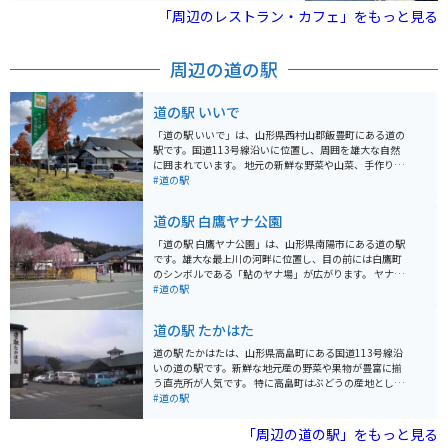
もお詳しいです。
「周辺のレストラン・カフェ」をもっと見る
周辺の道の駅
道の駅 いいで
「道の駅 いいで」は、山形県西村山郡飯豊町にある道の
駅です。国道113号線沿いに位置し、周囲を雄大な自然
に囲まれています。 地元の新鮮な野菜や山菜、手作りの
加工品などが販売されており、特産品である「飯豊なが
#道の駅
めこ」はぜひお土産にいかがでしょう。また、レストラ
ンでは、地元食材をふんだんに使った郷土料理や、蕎麦
道の駅 白鷹ヤナ公園
などが楽しめます。 バイクでのツーリングにも最適な場
所で、駐車場も広々としています。道の駅からは、飯豊
「道の駅 白鷹ヤナ公園」は、山形県南陽市にある道の駅
連峰の絶景を望むことができ、春の新緑、夏の深緑、秋
です。雄大な最上川の河畔に位置し、目の前には白鷹町
の紅葉と、四季折々の美しい景色を楽しむことができま
のシンボルである「鮎のヤナ場」が広がります。 ヤナ漁
す。周辺には、温泉施設やキャンプ場などもあり、自然
の見学はもちろん、新鮮な鮎料理を堪能できるレストラ
#道の駅
を満喫したい方にはおすすめのスポットです。
ンや、地元の特産品を販売する売店などもあり、観光客
に人気です。 バイクで訪れる場合、道の駅には広い駐車
道の駅 たかはた
場が完備されているので安心です。最上川沿いの道をツ
ーリングする際の休憩スポットとしても最適です。周辺
道の駅 たかはたは、山形県高畠町にある国道113号線沿
には、ぶどうやラ・フランスなど、果樹園も多く点在し
いの道の駅です。新鮮な地元産の野菜や果物が豊富に揃
ており、季節によってはフルーツ狩りを楽しむこともで
う直売所が人気です。 特に高畠町はぶどうの産地として
きます。
知られており、旬の時期には様々な種類のぶどうが販売
#道の駅
されます。ぶどうを使ったワインやジュースも人気で
す。また、高畠町の郷土料理である「冷たい肉そば」を
「周辺の道の駅」をもっと見る
提供する店もあり、バイクでのツーリング中の食事処と