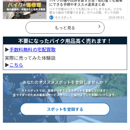
バイクの傷や凹みを直す方法！初心者でも簡単
楽しみたい方にも最適な情報が満載
にできる手順やオススメ道具まとめ
バイクの傷は小さくても気になってしまうもの。小さな
傷なら自分で修理できます。カウルの傷、タンクの凹
み、サビ、樹脂の劣化、ホイールの傷などあらゆる傷の
モトスポット
2024-09-03
修理方法をまとめました。自分でバイクの傷を直したい
と思っている人は参考にしてください。
もっと見る
不要になったバイク用品高く売れます！
▶︎
手数料無料の宅配買取
実際に売ってみた体験談
▶︎
こちら
あなたのオススメスポットを登録しませんか？
モトスポットでは、皆様からオススメスポットを募集しています！
全ライダーのための最高なサービス作りに、ご協力よろしくお願いいたします。
スポットを登録する