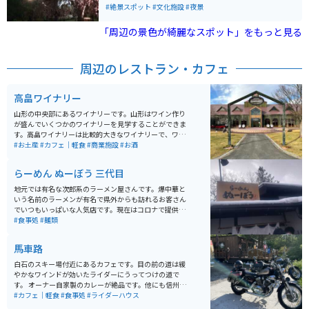
ら花見をすることが出来ます。 30分ほど歩いた後は開け
#絶景スポット
#文化施設
#夜景
た場所に出るので、そこでの写真撮影がお勧めです。平
日の日中であれば、混雑具合もだいぶ違うと思いますの
「周辺の景色が綺麗なスポット」をもっと見る
で、混雑を避けたい方には平日の昼間に行く事をオスス
メします。
周辺のレストラン・カフェ
高畠ワイナリー
山形の中央部にあるワイナリーです。山形はワイン作り
が盛んでいくつかのワイナリーを見学することができま
す。高畠ワイナリーは比較的大きなワイナリーで、ワイ
ン工場の見学もできます。もちろんお土産としてワイン
#お土産
#カフェ｜軽食
#商業施設
#お酒
を購入することもできます。 限定ボトル等があることも
あるので、ワイン好きにはたまらない場所です。
らーめん ぬーぼう 三代目
地元では有名な次郎系のラーメン屋さんです。爆中華と
いう名前のラーメンが有名で県外からも訪れるお客さん
でいつもいっぱいな人気店です。現在はコロナで提供し
ていませんが、大きなきくらげが食べ放題という粋なサ
#食事処
#麺類
ービスもおこなっています。
馬車路
白石のスキー場付近にあるカフェです。目の前の道は緩
やかなワインドが効いたライダーにうってつけの道で
す。 オーナー自家製のカレーが絶品です。他にも信州産
のお蕎麦や、各酒類の取り扱いもあります。もともと仙
#カフェ｜軽食
#食事処
#ライダーハウス
台でお仕事をされていた夫婦で、バイクについてもとて