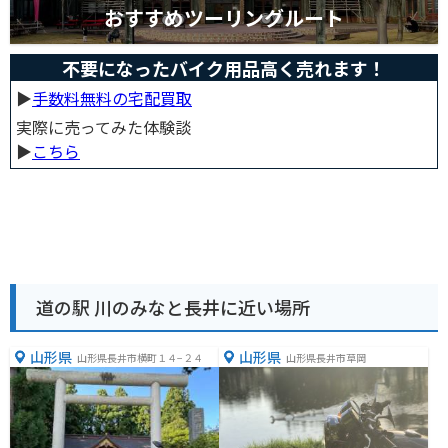
おすすめツーリングルート
不要になったバイク用品高く売れます！
▶︎
手数料無料の宅配買取
実際に売ってみた体験談
▶︎
こちら
道の駅 川のみなと長井に近い場所
山形県
山形県
山形県長井市横町１４−２４
山形県長井市草岡