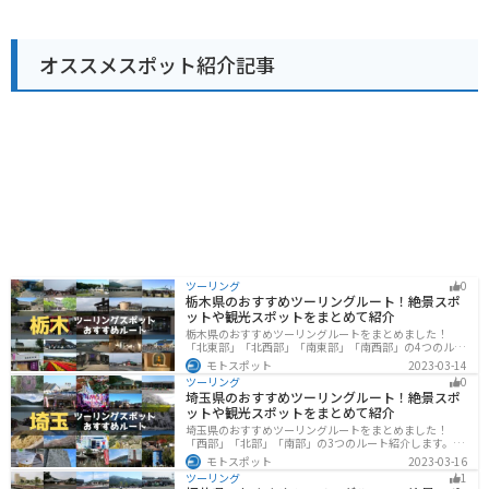
してもおすすめです。道の駅の隣には「高畠町糠野目歴
史公園」があり、歴史的な建造物を見学できます。 バイ
クで訪れる際は、道の駅に隣接する広い駐車場を利用で
オススメスポット紹介記事
きるので便利です。
ツーリング
0
栃木県のおすすめツーリングルート！絶景スポ
ットや観光スポットをまとめて紹介
栃木県のおすすめツーリングルートをまとめました！
「北東部」「北西部」「南東部」「南西部」の4つのルー
ト紹介します。日本を代表する神社や広大な山や滝、湖
モトスポット
2023-03-14
などを歴史や自然を満喫するツーリングができます。バ
ツーリング
0
イクで栃木県にツーリングに行く際は参考にしてくださ
埼玉県のおすすめツーリングルート！絶景スポ
い。
ットや観光スポットをまとめて紹介
埼玉県のおすすめツーリングルートをまとめました！
「西部」「北部」「南部」の3つのルート紹介します。自
然豊かな西側と街中の東側で違った楽しみ方ができま
モトスポット
2023-03-16
す。バイクで埼玉県にツーリングに行く際は参考にして
ツーリング
1
ください。