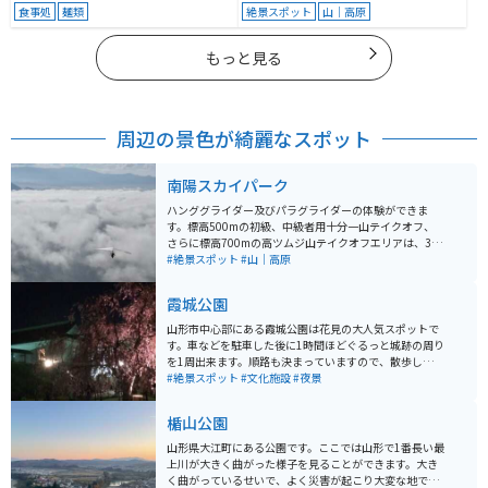
食事処
麺類
絶景スポット
山｜高原
もっと見る
周辺の景色が綺麗なスポット
南陽スカイパーク
ハンググライダー及びパラグライダーの体験ができま
す。標高500mの初級、中級者用十分一山テイクオフ、
さらに標高700mの高ツムジ山テイクオフエリアは、3方
向へのフライトが可能です。また、アクティビティに参
#絶景スポット
#山｜高原
加しなくても、山の上からの絶景を楽しむことができま
す。特に雲海が発生しやすい秋には、多くの人が訪れま
霞城公園
す。
山形市中心部にある霞城公園は花見の大人気スポットで
す。車などを駐車した後に1時間ほどぐるっと城跡の周り
を1周出来ます。順路も決まっていますので、散歩しなが
ら花見をすることが出来ます。 30分ほど歩いた後は開け
#絶景スポット
#文化施設
#夜景
た場所に出るので、そこでの写真撮影がお勧めです。平
日の日中であれば、混雑具合もだいぶ違うと思いますの
楯山公園
で、混雑を避けたい方には平日の昼間に行く事をオスス
メします。
山形県大江町にある公園です。ここでは山形で1番長い最
上川が大きく曲がった様子を見ることができます。大き
く曲がっているせいで、よく災害が起こり大変な地です