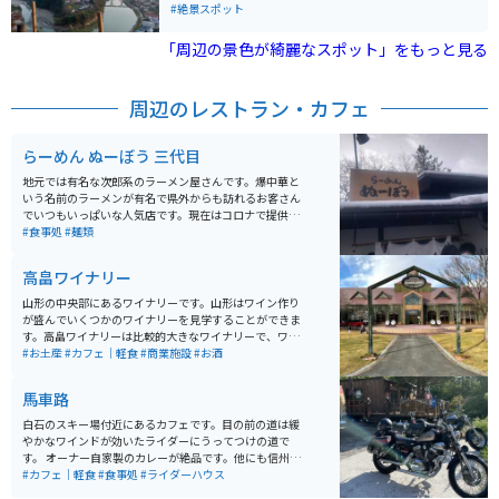
が、それでもきれいに流れる様子、町全体で守っている
#絶景スポット
様子を見ることができます。細い道を山の方に登ってい
くとあります。
「周辺の景色が綺麗なスポット」をもっと見る
周辺のレストラン・カフェ
らーめん ぬーぼう 三代目
地元では有名な次郎系のラーメン屋さんです。爆中華と
いう名前のラーメンが有名で県外からも訪れるお客さん
でいつもいっぱいな人気店です。現在はコロナで提供し
ていませんが、大きなきくらげが食べ放題という粋なサ
#食事処
#麺類
ービスもおこなっています。
高畠ワイナリー
山形の中央部にあるワイナリーです。山形はワイン作り
が盛んでいくつかのワイナリーを見学することができま
す。高畠ワイナリーは比較的大きなワイナリーで、ワイ
ン工場の見学もできます。もちろんお土産としてワイン
#お土産
#カフェ｜軽食
#商業施設
#お酒
を購入することもできます。 限定ボトル等があることも
あるので、ワイン好きにはたまらない場所です。
馬車路
白石のスキー場付近にあるカフェです。目の前の道は緩
やかなワインドが効いたライダーにうってつけの道で
す。 オーナー自家製のカレーが絶品です。他にも信州産
のお蕎麦や、各酒類の取り扱いもあります。もともと仙
#カフェ｜軽食
#食事処
#ライダーハウス
台でお仕事をされていた夫婦で、バイクについてもとて