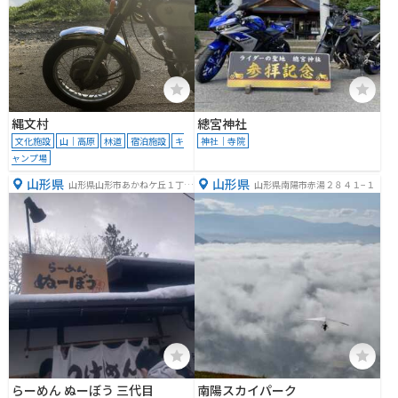
縄文村
總宮神社
文化施設
山｜高原
林道
宿泊施設
キ
神社｜寺院
ャンプ場
山形県
山形県
山形県山形市あかねケ丘１丁目
山形県南陽市赤湯２８４１−１
１７−２０
らーめん ぬーぼう 三代目
南陽スカイパーク