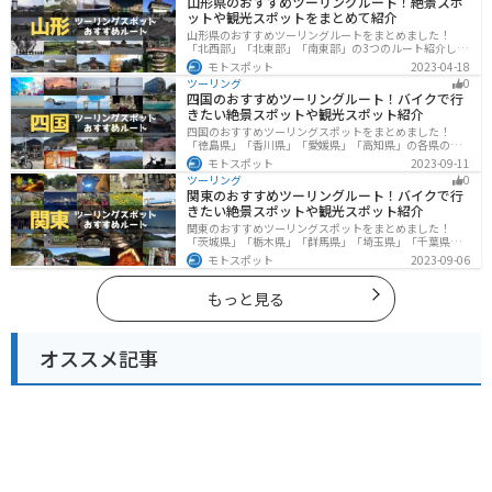
山形県のおすすめツーリングルート！絶景スポ
ットや観光スポットをまとめて紹介
山形県のおすすめツーリングルートをまとめました！
「北西部」「北東部」「南東部」の3つのルート紹介しま
す。豊かな自然と歴史的な観光スポット、山と海どちら
モトスポット
2023-04-18
も堪能できるスポットが多数あります。バイクで山形県
ツーリング
0
にツーリングに行く際は参考にしてください。
四国のおすすめツーリングルート！バイクで行
きたい絶景スポットや観光スポット紹介
四国のおすすめツーリングスポットをまとめました！
「徳島県」「香川県」「愛媛県」「高知県」の各県の観
光地紹介します。自然豊かな山々や湖、温泉地が点在
モトスポット
2023-09-11
し、四季折々の景色を楽しめるスポットが多数ありま
ツーリング
0
す。バイクで四国にツーリングに行く際は参考にしてく
関東のおすすめツーリングルート！バイクで行
ださい。
きたい絶景スポットや観光スポット紹介
関東のおすすめツーリングスポットをまとめました！
「茨城県」「栃木県」「群馬県」「埼玉県」「千葉県」
「東京都」「神奈川県」の各県の観光地紹介します。自
モトスポット
2023-09-06
然豊かな山々や湖、温泉地が点在し、四季折々の景色を
楽しめるスポットが多数あります。バイクで関東にツー
リングに行く際は参考にしてください。
もっと見る
オススメ記事