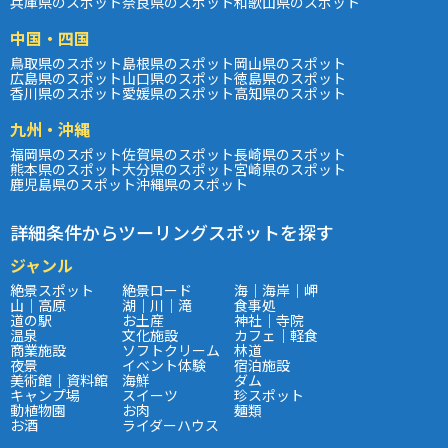
兵庫県のスポット
奈良県のスポット
和歌山県のスポット
中国・四国
鳥取県のスポット
島根県のスポット
岡山県のスポット
広島県のスポット
山口県のスポット
徳島県のスポット
香川県のスポット
愛媛県のスポット
高知県のスポット
九州・沖縄
福岡県のスポット
佐賀県のスポット
長崎県のスポット
熊本県のスポット
大分県のスポット
宮崎県のスポット
鹿児島県のスポット
沖縄県のスポット
詳細条件からツーリングスポットを探す
ジャンル
絶景スポット
絶景ロード
海｜海岸｜岬
山｜高原
湖｜川｜滝
食事処
道の駅
お土産
神社｜寺院
温泉
文化施設
カフェ｜軽食
商業施設
ソフトクリーム
林道
夜景
イベント体験
宿泊施設
美術館｜資料館
海鮮
ダム
キャンプ場
スイーツ
珍スポット
動植物園
お肉
麺類
お酒
ライダーハウス