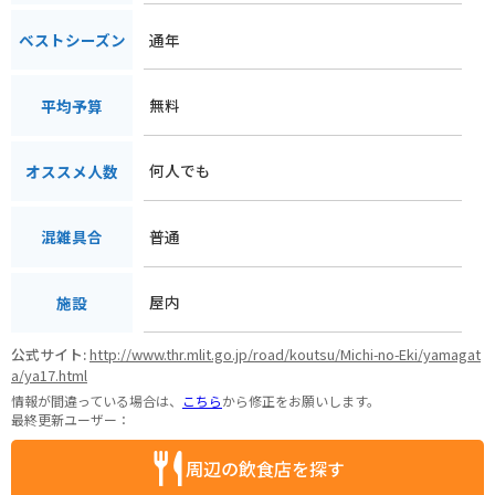
通年
ベストシーズン
無料
平均予算
何人でも
オススメ人数
普通
混雑具合
屋内
施設
公式サイト:
http://www.thr.mlit.go.jp/road/koutsu/Michi-no-Eki/yamagat
a/ya17.html
情報が間違っている場合は、
こちら
から修正をお願いします。
最終更新ユーザー：
周辺の飲食店を探す