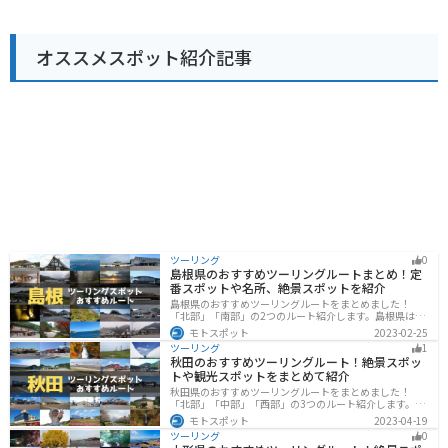
ど、蔵王連峰を駆け抜ける絶景ルートの拠点として最適
です。道の駅には、広々とした駐車場も完備されていま
す。 周辺には、蔵王温泉や蔵王スキー場などの観光スポ
オススメスポット紹介記事
ットも点在しており、観光の拠点としてもおすすめで
す。蔵王の地ビールやワイン、玉こんにゃくなどの名産
品もぜひ味わってみてください。
ツーリング
0
島根県のおすすめツーリングルートまとめ！定
番スポットや名所、絶景スポットを紹介
島根県のおすすめツーリングルートをまとめました！
「北部」「南部」の2つのルート紹介します。島根県は、
海と山が近く、1日で全然違う景色を堪能することができ
モトスポット
2023-02-25
ます。バイクで島根県にツーリングに行く際は参考にし
ツーリング
1
てください。
秋田のおすすめツーリングルート！絶景スポッ
トや観光スポットをまとめて紹介
秋田県のおすすめツーリングルートをまとめました！
「北部」「中部」「西部」の3つのルート紹介します。自
然豊かな山々や湖、温泉地が点在し、四季折々の景色を
モトスポット
2023-04-19
楽しめるスポットが多数あります。バイクで秋田県にツ
ツーリング
0
ーリングに行く際は参考にしてください。