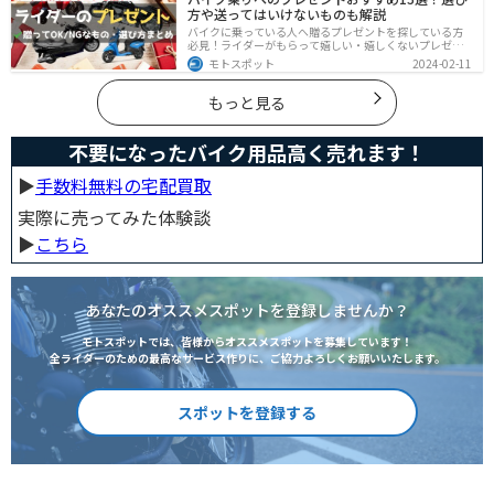
できるようになりましょう。
方や送ってはいけないものも解説
バイクに乗っている人へ贈るプレゼントを探している方
必見！ライダーがもらって嬉しい・嬉しくないプレゼン
トをまとめました。選び方やオススメのプレゼントも紹
モトスポット
2024-02-11
介していますので、プレゼント選びの参考にしてくださ
い。
もっと見る
不要になったバイク用品高く売れます！
▶︎
手数料無料の宅配買取
実際に売ってみた体験談
▶︎
こちら
あなたのオススメスポットを登録しませんか？
モトスポットでは、皆様からオススメスポットを募集しています！
全ライダーのための最高なサービス作りに、ご協力よろしくお願いいたします。
スポットを登録する