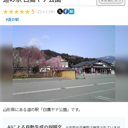
5
（口コミ1件）
#道の駅
山形県にある道の駅「白鷹ヤナ公園」です。
AIによる自動生成の説明文
※内容の正確性は保証されていませ