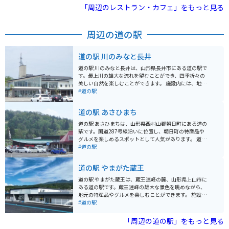
もお詳しいです。
「周辺のレストラン・カフェ」をもっと見る
周辺の道の駅
道の駅 川のみなと長井
道の駅 川のみなと長井は、山形県長井市にある道の駅で
す。最上川の雄大な流れを望むことができ、四季折々の
美しい自然を楽しむことができます。 施設内には、地元
の新鮮な野菜や果物を販売する農産物直売所や、地元食
#道の駅
材を使った料理が味わえるレストランがあります。 バイ
クで訪れる場合、道の駅には広い駐車場が完備されてい
道の駅 あさひまち
るので安心です。最上川沿いは、景色が良いのでツーリ
ングにも最適です。 長井市は、紅花やアユの産地として
道の駅 あさひまちは、山形県西村山郡朝日町にある道の
知られています。道の駅周辺では、紅花畑やアユの塩焼
駅です。国道287号線沿いに位置し、朝日町の特産品や
きなどを楽しむことができます。
グルメを楽しめるスポットとして人気があります。 道の
駅内には、地元産の新鮮な野菜や果物を販売する農産物
#道の駅
直売所、そば処、レストランなどがあります。特に、朝
日町で収穫されるブランド米「つや姫」を使ったおにぎ
道の駅 やまがた蔵王
りや弁当はおすすめです。また、レストランでは、地元
産の食材をふんだんに使った郷土料理や、季節のメニュ
道の駅 やまがた蔵王は、蔵王連峰の麓、山形県上山市に
ーを楽しむことができます。 バイクで訪れる場合、道の
ある道の駅です。蔵王連峰の雄大な景色を眺めながら、
駅には広い駐車場が完備されているので安心です。周辺
地元の特産品やグルメを楽しむことができます。 施設内
には、朝日町のシンボルである「朝日連峰」や、清流
には、地元産の新鮮な野菜や果物を販売する農産物直売
#道の駅
「最上川」など、自然豊かな観光スポットも点在してい
所、郷土料理や軽食を提供するレストラン、蔵王連峰の
ます。道の駅 あさひまちを拠点に、朝日町の魅力を満喫
雄大な自然を体感できる展望台などがあります。 バイク
「周辺の道の駅」をもっと見る
してみてはいかがでしょうか。
で訪れる場合、蔵王エコーラインや西蔵王高原ラインな