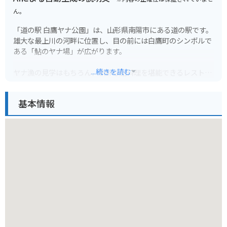
ん。
「道の駅 白鷹ヤナ公園」は、山形県南陽市にある道の駅です。
雄大な最上川の河畔に位置し、目の前には白鷹町のシンボルで
ある「鮎のヤナ場」が広がります。
...続きを読む
ヤナ漁の見学はもちろん、新鮮な鮎料理を堪能できるレストラ
ンや、地元の特産品を販売する売店などもあり、観光客に人気
です。
基本情報
バイクで訪れる場合、道の駅には広い駐車場が完備されている
ので安心です。最上川沿いの道をツーリングする際の休憩スポ
ットとしても最適です。周辺には、ぶどうやラ・フランスな
ど、果樹園も多く点在しており、季節によってはフルーツ狩り
を楽しむこともできます。