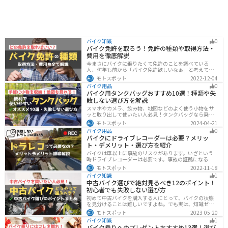
バイク知識
0
バイク免許を取ろう！免許の種類や取得方法・
費用を徹底解説
今まさにバイクに乗りたくて免許のことを調べている
人、何年も前から「バイク免許欲しいなぁ」と考えてい
るうちに時間ばかりが経っている人。そんな人々に役立
モトスポット
2022-12-04
つ情報を分かりやすくまとめました。バイク免許の種類
バイク用品
0
や、免許を取るための方法や必要な費用・日数などにつ
バイク用タンクバッグおすすめ10選！種類や失
いて解説します。
敗しない選び方を解説
スマホやカメラ、飲み物、地図などのよく使う小物をサ
ッと取り出して使いたい人必見！タンクバッグなら乗車
中でも簡単に荷物を確認できます。脱着もマグネットや
モトスポット
2024-04-21
吸盤でつけるだけで非常に簡単、しっかり固定したい人
バイク用品
0
はベルトを使うこともできます。
バイクにドライブレコーダーは必要？メリッ
ト・デメリット・選び方を紹介
バイクは車以上に事故のリスクがあります。いざという
時ドライブレコーダーは必要です。事故の証拠になるの
はもちろん、ツーリングの記録など多数のメリットがあ
モトスポット
2022-11-18
ります。ドライブレコーダーのメリットデメリット、選
バイク知識
1
び方についてまとめました。付けようか悩んでいる人は
中古バイク選びで絶対見るべき12のポイント！
参考にしてください。
初心者でも失敗しない選び方
初めて中古バイクを購入する人にとって、バイクの状態
を見分けることは難しいですよね。でも実は、知識ゼロ
の初心者でも「12のポイント」に注目するだけで、中古
モトスポット
2023-05-20
バイクの良し悪しを簡単に判断することができるんで
バイク知識
1
す！正しいポイントを押させて失敗しないバイク選びが
バイク乗りへのプレゼントおすすめ13選！選び