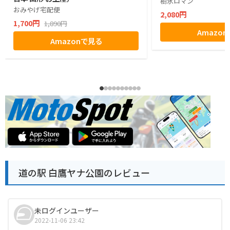
樹氷ロマン
おみやげ宅配便
2,080円
1,700円
1,890円
Amazo
Amazonで見る
道の駅 白鷹ヤナ公園のレビュー
未ログインユーザー
2022-11-06 23:42