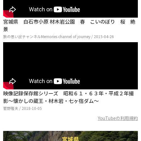
宮城県 白石市小原 材木岩公園 春 こいのぼり 桜 絶
景
旅の思い出チャンネルMemories channel of journey / 2015-04-26
映像記録保存館シリーズ 昭和６１・６３年・平成２年撮
影～懐かしの蔵王・材木岩・七ヶ宿ダム～
菅野隆夫 / 2018-10-05
YouTubeの利用規約
宮城県