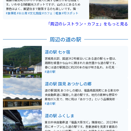
す。いわゆるB級観光スポットですが、山の上にあるため
景色はよく、展望台まで散策するのも楽しいです。隣接
する物産館内の食堂には人気のラーメンもあり、ドライ
#食事処
#お土産
#文化施設
#カフェ｜軽食
#珍スポット
ブやツーリングの通過点・休憩場所として面白い場所で
す。
「周辺のレストラン・カフェ」をもっと見る
周辺の道の駅
道の駅 七ヶ宿
宮城県北部、国道342号線沿いにある道の駅 七ヶ宿は、
周囲を緑豊かな山々に囲まれた自然豊かな道の駅です。
春には道の駅周辺に約200本の桜が咲き乱れ、お花見を
楽しむことができます。 夏にはひまわり、秋には紅葉
#道の駅
と、四季折々の景色を楽しむことができます。 道の駅 七
ヶ宿には、地元で採れた新鮮な野菜や果物が並ぶ農産物
道の駅 国見 あつかしの郷
直売所、地元産の食材を使ったレストラン、七ヶ宿町の
特産品を販売する売店などがあります。 レストランで
道の駅 国見 あつかしの郷は、福島県国見町にある東北中
は、地元産の蕎麦を使った「けんちんそば」や、きのこ
央自動車道に隣接した道の駅です。地元の新鮮な野菜や
がたっぷり入った「きのこそば」などが人気です。 売店
果物が人気で、特に桃は「あかつき」という品種発祥の
では、七ヶ宿町の特産品である「ゆべし」や「凍豆腐」
地としても知られています。 バイクで訪れる際は、広々
#道の駅
などが販売されています。 バイクで訪れる際は、駐車場
とした駐車場があるので安心です。東北のツーリングル
も広く停めやすいので安心です。 周辺には、七ヶ宿ダム
ートの休憩地点としても最適です。 国見町は桃だけでな
道の駅 ふくしま
や七ヶ宿湖など、自然豊かな観光スポットもたくさんあ
く、梨やぶどうなどの果樹栽培も盛んです。道の駅では
ります。 七ヶ宿ダムは、1979年に完成した高さ123mの
季節のフルーツを使ったソフトクリームやジェラートも
東北中央自動車道「福島大笹生IC」隣接地に、2022年4
重力式コンクリートダムで、ダム湖周辺には遊歩道や展
販売しているので、ぜひ味わってみてください。また、
月にオープンした道の駅です。吾妻連峰を見渡す最高の
望台が整備されており、自然散策を楽しむことができま
地元産の食材を使ったレストランもあり、郷土料理も楽
ロケーションに位置し、ここでしか味わえない地元のグ