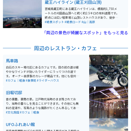
蔵王ハイライン (蔵王刈田山頂)
見られます。 大正12年に高山開治郎氏によって寄贈され
た千本余りの桜が植樹されたことが始まりで、現在では
宮城県蔵王町にある蔵王ハイラインは、標高約1,750メ
町のシンボル的存在となっています。一目千本桜は「さ
ートルの刈田岳山頂へと続く約2.5キロの有料道路です。
くら名所百選」にも選ばれており、開花時期には多くの
終点には広い駐車場と山頂レストハウスがあり、徒歩数
観光客で賑わいます。 開花時期には、残雪を頂く蔵王連
分で火口湖「御釜」を望む展望台に到着します。道路は
#絶景スポット
#絶景ロード
#山｜高原
峰と満開の桜並木が美しいコントラストを見せ、素晴ら
急勾配とカーブが連続する山岳ルートで、晴れた日には
しい春の景色が堪能できます。白石川堤一目千本桜は、
遠く太平洋まで見渡せる絶景が広がります。 終点には駐
「周辺の景色が綺麗なスポット」をもっと見る
桜の美しさを堪能するだけでなく、日本の自然の美しさ
車場と県営山頂レストハウスが完備されています。バリ
を感じることができる特別な場所です。近くに大河原公
アフリーの道を歩いて 2 ～ 3分で、御釜を見下ろす展望
園の駐車場があるので、車やバイクで行けます。
台に着きます。自家用車で、「蔵王の御釜」展望台まで
周辺のレストラン・カフェ
行くことができます。 バイクで訪れると、ワインディン
グを走る爽快感とともに、山頂付近の清涼な空気を全身
で感じられるのが魅力です。春は雪の回廊、夏は深緑、
馬車路
秋は紅葉と季節ごとに異なる表情を楽しめ、ツーリング
には絶好のコースです。
白石のスキー場付近にあるカフェです。目の前の道は緩
やかなワインドが効いたライダーにうってつけの道で
す。 オーナー自家製のカレーが絶品です。他にも信州産
のお蕎麦や、各酒類の取り扱いもあります。もともと仙
#カフェ｜軽食
#食事処
#ライダーハウス
台でお仕事をされていた夫婦で、バイクについてもとて
もお詳しいです。
旧堀切邸
昔の豪農、豪商の家。江戸時代当時のまま残されてお
り、当時の暮らしを見ることができます。その他にも無
料の足湯や、写真のような風鈴がたくさん吊るしてあっ
たりと、お金をかけずに楽しめる空間となってます。
#文化施設
#カフェ｜軽食
UFOふれあい館
福島市飯野町のUFOや宇宙人に関する展示がある施設で