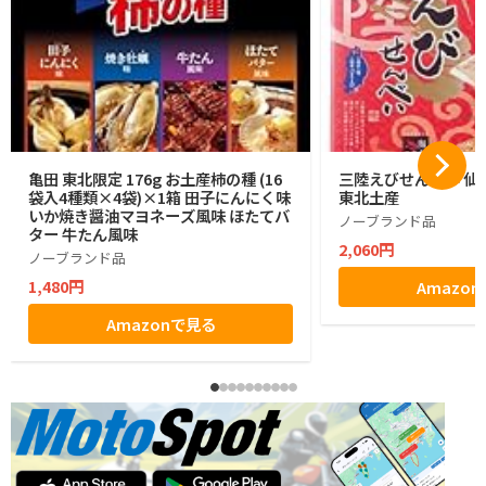
亀田 東北限定 176g お土産柿の種 (16
三陸えびせんべい 仙台
袋入4種類×4袋)×1箱 田子にんにく味
東北土産
いか焼き醤油マヨネーズ風味 ほたてバ
ノーブランド品
ター 牛たん風味
2,060円
ノーブランド品
1,480円
Amazo
Amazonで見る