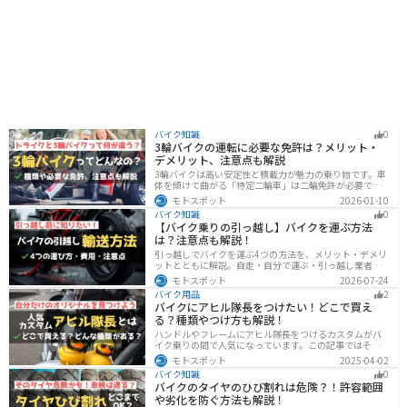
バイク知識
0
3輪バイクの運転に必要な免許は？メリット・
デメリット、注意点も解説
3輪バイクは高い安定性と積載力が魅力の乗り物です。車
体を傾けて曲がる「特定二輪車」は二輪免許が必要です
が、自立する「トライク」は普通自動車免許で運転で
モトスポット
2026-01-10
き、ヘルメット着用も任意です。維持費はバイク並みです
バイク知識
0
が、運転特性や駐車ルールは車種により異なるため、事
【バイク乗りの引っ越し】バイクを運ぶ方法
前の確認が大切です。
は？注意点も解説！
引っ越しでバイクを運ぶ4つの方法を、メリット・デメリ
ットとともに解説。自走・自分で運ぶ・引っ越し業者・
バイク専門業者の選び方や輸送時の注意点、駐輪場所の
モトスポット
2026-07-24
確保、住所変更など必要な手続きも紹介します。
バイク用品
2
バイクにアヒル隊長をつけたい！どこで買え
る？種類やつけ方も解説！
ハンドルやフレームにアヒル隊長をつけるカスタムがバ
イク乗りの間で人気になっています。この記事ではそん
なアヒル隊長について、どこで買えるのかどんな種類が
モトスポット
2025-04-02
あるのか、バイクに付ける際の注意点などまとめまし
バイク知識
0
た。アヒル隊長でオリジナルカスタムをしたい人は参考
バイクのタイヤのひび割れは危険？！許容範囲
にしてください。
や劣化を防ぐ方法も解説！