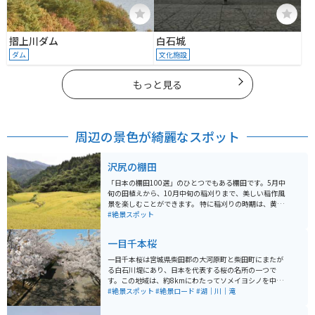
摺上川ダム
白石城
ダム
文化施設
もっと見る
周辺の景色が綺麗なスポット
沢尻の棚田
「日本の棚田100選」のひとつでもある棚田です。5月中
旬の田植えから、10月中旬の稲刈りまで、美しい稲作風
景を楽しむことができます。 特に稲刈りの時期は、黄金
に染まる棚田の絶景を見ることができてオススメ。宮城
#絶景スポット
の隠れた絶景スポットとしてカメラマンにも人気の場所
です。
一目千本桜
一目千本桜は宮城県柴田郡の大河原町と柴田町にまたが
る白石川堤にあり、日本を代表する桜の名所の一つで
す。この地域は、約8kmにわたってソメイヨシノを中心
とした桜並木が続き、春には美しい桜が咲き誇ります。
#絶景スポット
#絶景ロード
#湖｜川｜滝
荘厳な蔵王連峰を背景に、白石川の澄んだ青色と桜の淡
紅色、そして蔵王連峰に残る雪の白色が織りなす景色が