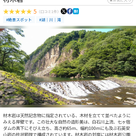
5
（口コミ1件）
#絶景スポット
#湖｜川｜滝
材木岩は天然記念物に指定されている、木材を立てて並べたように
みえる岸壁です。この壮大な自然の造形美は、白石川上流、七ヶ宿
ダムの真下にそびえ立ち、高さ約65m、幅約100mにも及ぶ石英安
山岩の柱状節理で構成されています。材木岩の対岸には材木岩公園