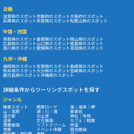
近畿
滋賀県のスポット
京都府のスポット
大阪府のスポット
兵庫県のスポット
奈良県のスポット
和歌山県のスポット
中国・四国
鳥取県のスポット
島根県のスポット
岡山県のスポット
広島県のスポット
山口県のスポット
徳島県のスポット
香川県のスポット
愛媛県のスポット
高知県のスポット
九州・沖縄
福岡県のスポット
佐賀県のスポット
長崎県のスポット
熊本県のスポット
大分県のスポット
宮崎県のスポット
鹿児島県のスポット
沖縄県のスポット
詳細条件からツーリングスポットを探す
ジャンル
絶景スポット
絶景ロード
海｜海岸｜岬
山｜高原
湖｜川｜滝
食事処
道の駅
お土産
神社｜寺院
温泉
文化施設
カフェ｜軽食
商業施設
ソフトクリーム
林道
夜景
イベント体験
宿泊施設
美術館｜資料館
海鮮
ダム