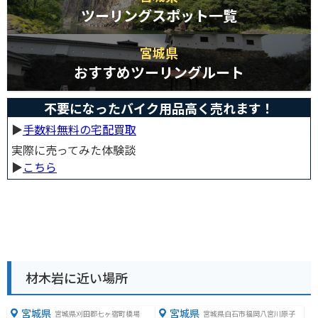
ツーリングスポット一覧
宮城県
おすすめツーリングルート
不要になったバイク用品高く売れます！
▶︎
手数料無料の宅配買取
実際に売ってみた体験談
▶︎
こちら
材木岩に近い場所
宮城県
宮城県
宮城県刈田郡七ヶ宿町橋場
宮城県白石市福岡八宮川原子