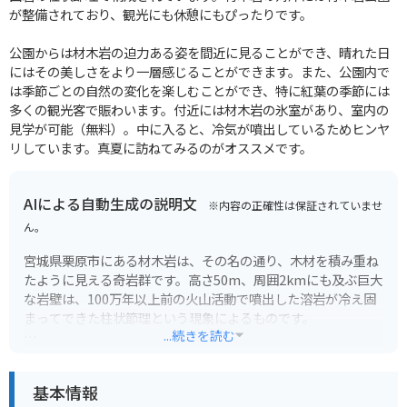
が整備されており、観光にも休憩にもぴったりです。
公園からは材木岩の迫力ある姿を間近に見ることができ、晴れた日
にはその美しさをより一層感じることができます。また、公園内で
は季節ごとの自然の変化を楽しむことができ、特に紅葉の季節には
多くの観光客で賑わいます。付近には材木岩の氷室があり、室内の
見学が可能（無料）。中に入ると、冷気が噴出しているためヒンヤ
リしています。真夏に訪ねてみるのがオススメです。
AIによる自動生成の説明文
※内容の正確性は保証されていませ
ん。
宮城県栗原市にある材木岩は、その名の通り、木材を積み重ね
たように見える奇岩群です。高さ50m、周囲2kmにも及ぶ巨大
な岩壁は、100万年以上前の火山活動で噴出した溶岩が冷え固
まってできた柱状節理という現象によるものです。
...続きを読む
遊歩道が整備されており、間近で見上げる岩壁は圧巻です。特
に、春はツツジ、秋は紅葉の名所としても知られており、四季
基本情報
折々の風景を楽しむことができます。周辺にはキャンプ場や温