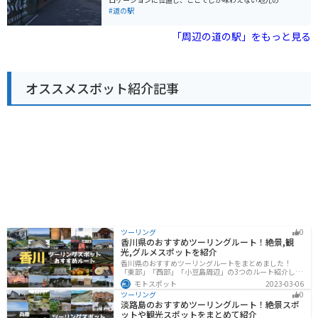
す。 七ヶ宿湖では、カヌーやボートなどのアクティビテ
しめます。
ルメや産品が豊富にそろい、「屋内子ども遊び場」や、
#道の駅
ィを楽しむこともできます。
「ドッグラン」を備えた大人も子どもも、愛犬も楽しめ
る道の駅です。防災倉庫や耐震性貯水槽、太陽光発電を
「周辺の道の駅」をもっと見る
完備しおり、バイオマス発電による電力を使用するな
ど、防災面を意識した環境にも優しい道の駅です。
オススメスポット紹介記事
ツーリング
0
香川県のおすすめツーリングルート！絶景,観
光,グルメスポットを紹介
香川県のおすすめツーリングルートをまとめました！
「東部」「西部」「小豆島周辺」の3つのルート紹介しま
す。自然豊かな山から海、絶品グルメを満喫するツーリ
モトスポット
2023-03-06
ングができます。バイクで香川県にツーリングに行く際
ツーリング
0
は参考にしてください。
淡路島のおすすめツーリングルート！絶景スポ
ットや観光スポットをまとめて紹介