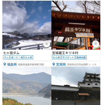
七ヶ宿ダム
宮城蔵王キツネ村
ダム
湖｜川｜滝
お土産
お土産
珍スポット
動植物園
福島県
宮城県
福島県福島市飯坂町茂庭
宮城県白石市益岡町１−１６