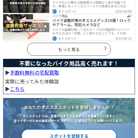
タイヤのひび割れは軽程度なら問題なく走行可能です
が、重度になってくるとバーストの危険もあるため交換
が必要です。どの程度なら大丈夫なのか、タイヤのひび
モトスポット
2024-08-08
割れを防ぐ方法などまとめました。快適安全にバイクに
バイク用品
0
乗るためにもしっかりとチェックしておきましょう。
バイク盗難対策のオススメグッズ10選！ロック
やアラーム、防犯カメラなど
バイクの盗難対策してますか？プロの窃盗犯からバイク
を守る方法は「手間」だと思わせることです。その為に
は「チェーンロック 」「ディスクロック」などしっかり
モトスポット
2023-04-23
と対策をしておきましょう。この記事では、すぐできる
バイクの盗難対策オススメグッズを紹介します。
もっと見る
不要になったバイク用品高く売れます！
▶︎
手数料無料の宅配買取
実際に売ってみた体験談
▶︎
こちら
あなたのオススメスポットを登録しませんか？
モトスポットでは、皆様からオススメスポットを募集しています！
全ライダーのための最高なサービス作りに、ご協力よろしくお願いいたします。
スポットを登録する