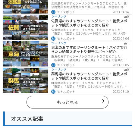
淡路島のおすすめツーリングルートをまとめました！北
淡路海岸や南淡路海岸など美しい海岸線、国営明石海峡
公園や淡路夢舞台など、自然とアートが融合した施設も
モトスポット
2023-04-24
多数あります。バイクで淡路島にツーリングに行く際は
ツーリング
0
参考にしてください。
佐賀県のおすすめツーリングルート！絶景スポ
ットや観光スポットをまとめて紹介
佐賀県のおすすめツーリングルートをまとめました！
「東部」「西部」の2つのルート紹介します。美しい温泉
地や古墳群、歴史ある城や神社仏閣など、バイクツーリ
モトスポット
2023-04-06
ングに適したスポットが多数存在し、様々な楽しみ方が
ツーリング
1
できます。バイクで佐賀県にツーリングに行く際は参考
東海のおすすめツーリングルート！バイクで行
にしてください。
きたい絶景スポットや観光スポット紹介
東海のおすすめツーリングスポットをまとめました！
「岐阜県」「静岡県」「愛知県」「三重県」の各県の観
光地紹介します。自然豊かな山々や湖、温泉地が点在
モトスポット
2023-09-05
し、四季折々の景色を楽しめるスポットが多数ありま
ツーリング
0
す。バイクで東海にツーリングに行く際は参考にしてく
群馬県のおすすめツーリングルート！絶景スポ
ださい。
ットや観光スポットをまとめて紹介
群馬県のおすすめツーリングルートをまとめました！
「東部」「北部」「南部」の3つのルート紹介します。草
津温泉や伊香保温泉など全国でも有名な温泉や豊かな自
モトスポット
2023-03-10
然を満喫するツーリングができます。バイクで群馬県に
ツーリングに行く際は参考にしてください。
もっと見る
オススメ記事