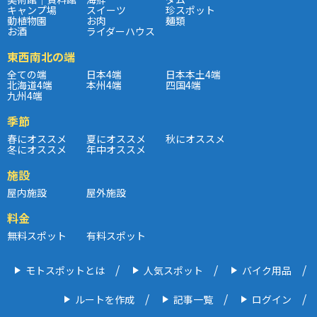
キャンプ場
スイーツ
珍スポット
動植物園
お肉
麺類
お酒
ライダーハウス
東西南北の端
全ての端
日本4端
日本本土4端
北海道4端
本州4端
四国4端
九州4端
季節
春にオススメ
夏にオススメ
秋にオススメ
冬にオススメ
年中オススメ
施設
屋内施設
屋外施設
料金
無料スポット
有料スポット
モトスポットとは
人気スポット
バイク用品
ルートを作成
記事一覧
ログイン