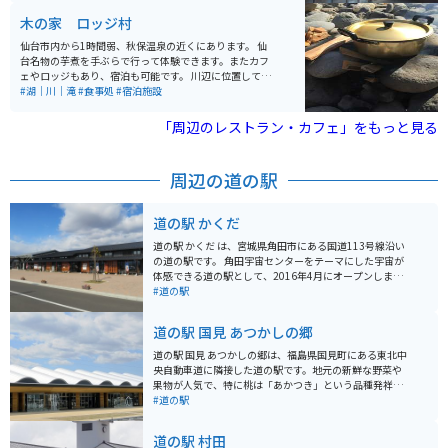
木の家 ロッジ村
仙台市内から1時間弱、秋保温泉の近くにあります。 仙
台名物の芋煮を手ぶらで行って体験できます。またカフ
ェやロッジもあり、宿泊も可能です。 川辺に位置してお
り夏場は川遊びも楽しめます。 入場料だけ払ってテント
#湖｜川｜滝
#食事処
#宿泊施設
を立てることも可能で、いろいろな楽しみ方ができま
す。
「周辺のレストラン・カフェ」をもっと見る
周辺の道の駅
道の駅 かくだ
道の駅 かくだ は、宮城県角田市にある国道113号線沿い
の道の駅です。 角田宇宙センターをテーマにした宇宙が
体感できる道の駅として、2016年4月にオープンしまし
た。 施設内には、宇宙航空研究開発機構(JAXA)の研究開
#道の駅
発成果や、実物大の人工衛星模型などが展示されている
「スペースタワー・コスモハウス」や、 宇宙食などの宇
道の駅 国見 あつかしの郷
宙グッズや、地元の新鮮な農産物を販売している「SHO
P&FOOD かくだ」などがあります。 また、レストランで
道の駅 国見 あつかしの郷は、福島県国見町にある東北中
は、地元産の食材を使用した料理や、宇宙食をイメージ
央自動車道に隣接した道の駅です。地元の新鮮な野菜や
したメニューを楽しむことができます。 バイクで訪れる
果物が人気で、特に桃は「あかつき」という品種発祥の
場合、道の駅 かくだ には、広々とした駐車場が完備され
地としても知られています。 バイクで訪れる際は、広々
#道の駅
ているので安心です。 角田市は、伊達政宗の側室、飯坂
とした駐車場があるので安心です。東北のツーリングル
の局の出身地として知られており、飯坂の局にまつわる
ートの休憩地点としても最適です。 国見町は桃だけでな
道の駅 村田
史跡も点在しています。 道の駅 かくだ は、宇宙と歴史を
く、梨やぶどうなどの果樹栽培も盛んです。道の駅では