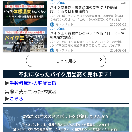
えつつ、おすすめのロッドケース・ロッドホルダー・コ
バイク知識
0
ンパクトロッドも紹介。ツーリング途中に気軽に釣りを
バイクの寒さ・暑さ対策のカギは「体感温
楽しみたい方にも最適な情報が満載
度」！雨の日も要注意？
バイクに乗っているときの体感温度は、基本的に気温よ
りも低くなります。「このくらいの気温ならそれほど寒
くないだろう」そう考えて通常の装備でバイクに乗った
モトスポット
2026-05-05
ら大変な目に遭った・・・そんな経験のあるライダーも
バイク知識
0
多いのではないでしょうか。今回はバイク走行中の体感
バイク王の買取はひどいって本当？口コミ・評
温度についてご紹介します。体感温度を考慮した快適走
判を徹底調査！
行のポイントもまとめました。季節や天候を問わずバイ
クに乗る！そんなライダーの方はぜひ参考にしてみてく
バイク王のバイク買取評判って悪い？バイク王の評判、
ださい。[phtml blog-first-h2-module]バイク走行時の体
バイクを楽に高く売る方法をまとめました。バイクを売
感温度は気温より低め？バイク走行時の体感温度は気温
却しようと考えている方は、是非参考にしてください。
モトスポット
2024-09-04
と同じではありません。なぜ
もっと見る
不要になったバイク用品高く売れます！
▶︎
手数料無料の宅配買取
実際に売ってみた体験談
▶︎
こちら
あなたのオススメスポットを登録しませんか？
モトスポットでは、皆様からオススメスポットを募集しています！
全ライダーのための最高なサービス作りに、ご協力よろしくお願いいたします。