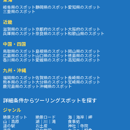
岐阜県のスポット
静岡県のスポット
愛知県のスポット
三重県のスポット
近畿
滋賀県のスポット
京都府のスポット
大阪府のスポット
兵庫県のスポット
奈良県のスポット
和歌山県のスポット
中国・四国
鳥取県のスポット
島根県のスポット
岡山県のスポット
広島県のスポット
山口県のスポット
徳島県のスポット
香川県のスポット
愛媛県のスポット
高知県のスポット
九州・沖縄
福岡県のスポット
佐賀県のスポット
長崎県のスポット
熊本県のスポット
大分県のスポット
宮崎県のスポット
鹿児島県のスポット
沖縄県のスポット
詳細条件からツーリングスポットを探す
ジャンル
絶景スポット
絶景ロード
海｜海岸｜岬
山｜高原
湖｜川｜滝
食事処
道の駅
お土産
神社｜寺院
温泉
文化施設
カフェ｜軽食