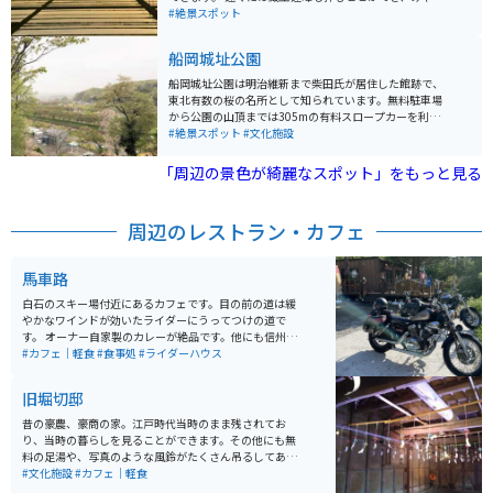
観光客で賑わいます。 開花時期には、残雪を頂く蔵王連
蔵王三十六景の一つにもなっています。夕日スポットと
#絶景スポット
峰と満開の桜並木が美しいコントラストを見せ、素晴ら
してもオススメです。
しい春の景色が堪能できます。白石川堤一目千本桜は、
船岡城址公園
桜の美しさを堪能するだけでなく、日本の自然の美しさ
を感じることができる特別な場所です。近くに大河原公
船岡城址公園は明治維新まで柴田氏が居住した館跡で、
園の駐車場があるので、車やバイクで行けます。
東北有数の桜の名所として知られています。無料駐車場
から公園の山頂までは305mの有料スロープカーを利用
できます。山頂には24mの高さの船岡平和観音像が立
#絶景スポット
#文化施設
ち、柴田町の街並みや蔵王の山々、太平洋の眺望が楽し
めます。スロープカーで上まで上がらなくても、駐車場
「周辺の景色が綺麗なスポット」をもっと見る
から少し登った展望台から見える「東北本線」「白石川
沿いに植えられた桜並木」が人気の場所です。 また、昭
和45年のNHK大河ドラマ「樅ノ木は残った」で有名にな
周辺のレストラン・カフェ
った樅の木も公園内に建っています。毎年4月に開催され
る「しばた桜まつり」は27万人以上の花見客が訪れ、他
にも紫陽花、曼珠沙華、菊、イルミネーションなどのイ
馬車路
ベントが開催されます。
白石のスキー場付近にあるカフェです。目の前の道は緩
やかなワインドが効いたライダーにうってつけの道で
す。 オーナー自家製のカレーが絶品です。他にも信州産
のお蕎麦や、各酒類の取り扱いもあります。もともと仙
#カフェ｜軽食
#食事処
#ライダーハウス
台でお仕事をされていた夫婦で、バイクについてもとて
もお詳しいです。
旧堀切邸
昔の豪農、豪商の家。江戸時代当時のまま残されてお
り、当時の暮らしを見ることができます。その他にも無
料の足湯や、写真のような風鈴がたくさん吊るしてあっ
たりと、お金をかけずに楽しめる空間となってます。
#文化施設
#カフェ｜軽食