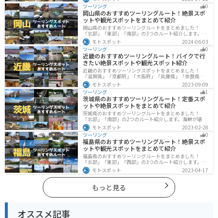
多くあります。バイクで北海道にツーリングに行く際は
ツーリング
0
参考にしてください。
岡山県のおすすめツーリングルート！絶景スポ
ットや観光スポットをまとめて紹介
岡山県のおすすめツーリングルートをまとめました！
「北部」「東部」「南部」の3つのルート紹介します。岡
山市や倉敷市など、歴史ある街並みも魅力的で、バイク
モトスポット
2024-06-03
ツーリングに最適なスポットが多数あります。バイクで
ツーリング
0
岡山県にツーリングに行く際は参考にしてください。
近畿のおすすめツーリングルート！バイクで行
きたい絶景スポットや観光スポット紹介
近畿のおすすめツーリングスポットをまとめました！
「滋賀県」「京都府」「大阪府」「兵庫県」「奈良県」
「和歌山」の各県の観光地紹介します。自然豊かな山々
モトスポット
2023-09-09
や湖、温泉地が点在し、四季折々の景色を楽しめるスポ
ツーリング
1
ットが多数あります。バイクで近畿にツーリングに行く
茨城県のおすすめツーリングルート！定番スポ
際は参考にしてください。
ットや絶景スポットをまとめて紹介
茨城県のおすすめツーリングルートをまとめました！
「北部」「南部」の2つのルート紹介します。海鮮が堪能
できる港や梅の景勝地、自然豊かな山々があるのでツー
モトスポット
2023-02-28
リングにもってこいです。バイクで茨城県にツーリング
ツーリング
0
に行く際は参考にしてください。
福島県のおすすめツーリングルート！絶景スポ
ットや観光スポットをまとめて紹介
福島県のおすすめツーリングルートをまとめました！
「北部」「東部」「西部」の3つのルート紹介します。内
陸部には山々が連なり、海岸線は太平洋に面してるので
モトスポット
2023-04-17
観光スポットが多数あります。バイクで福島県にツーリ
ングに行く際は参考にしてください。
もっと見る
オススメ記事