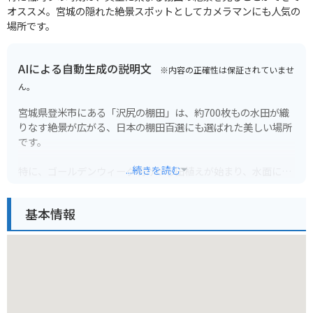
オススメ。宮城の隠れた絶景スポットとしてカメラマンにも人気の
場所です。
AIによる自動生成の説明文
※内容の正確性は保証されていませ
ん。
宮城県登米市にある「沢尻の棚田」は、約700枚もの水田が織
りなす絶景が広がる、日本の棚田百選にも選ばれた美しい場所
です。
...続きを読む
特に、ゴールデンウィーク明けから田植えが始まり、水面に青
空や夕焼けが映り込む時期は、息をのむ美しさで、多くの写真
愛好家も訪れます。秋には黄金色に染まる稲穂が頭を垂れ、ま
基本情報
た違った顔を見せてくれます。周辺には、食事処やカフェもあ
るので、ゆっくりと景色を堪能できます。
バイクで訪れる際は、棚田周辺の道路は狭く、カーブも多いの
で注意が必要です。棚田を見下ろせる展望台付近に駐車場があ
ります。