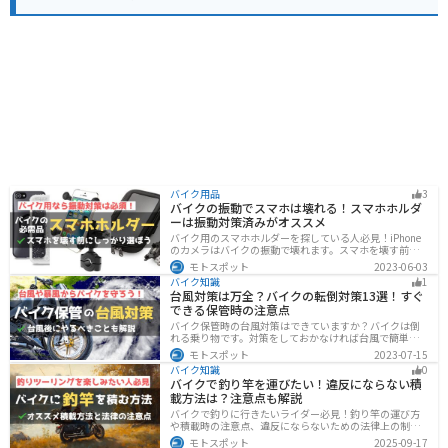
バイク用品
3
バイクの振動でスマホは壊れる！スマホホルダ
ーは振動対策済みがオススメ
バイク用のスマホホルダーを探している人必見！iPhone
のカメラはバイクの振動で壊れます。スマホを壊す前
に、振動対策がされたスマホホルダーを使うようにしま
モトスポット
2023-06-03
しょう。カメラを壊さないための4つの方法とオススメの
バイク知識
1
スマホホルダーを紹介します。
台風対策は万全？バイクの転倒対策13選！すぐ
できる保管時の注意点
バイク保管時の台風対策はできていますか？バイクは倒
れる乗り物です。対策をしておかなければ台風で簡単に
倒れてしまいます。大切な愛車に傷がつく前にしっかり
モトスポット
2023-07-15
と対策しておきましょう。初心者でも簡単にできる台風
バイク知識
0
対策を紹介します。台風後にやるべきこともまとめてあ
バイクで釣り竿を運びたい！違反にならない積
るので、参考にしてください。
載方法は？注意点も解説
バイクで釣りに行きたいライダー必見！釣り竿の運び方
や積載時の注意点、違反にならないための法律上の制限
を解説。風の影響やバランス、安全面のポイントを押さ
モトスポット
2025-09-17