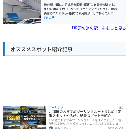
感じることができるスポットです。
季節のフルーツを使ったソフトクリームやジェラートも
道の駅 村田は、宮城県柴田郡村田町にある道の駅です。
販売しているので、ぜひ味わってみてください。また、
東北自動車道 村田ICから約1kmとアクセスも良く、蔵の
地元産の食材を使ったレストランもあり、郷土料理も楽
街並みで知られる村田町の観光拠点として多くの人が訪
しめます。
れます。 施設内には、地元の新鮮な農産物を販売する
#道の駅
「よいし市場」や、村田町の名産品である「笹かまぼ
こ」や「ずんだ餅」などを販売する特産品販売所があり
「周辺の道の駅」をもっと見る
ます。また、レストランでは、地元産の食材を使った蕎
麦やラーメンなどのメニューが楽しめます。 バイクで訪
れる場合、道の駅 村田には広い駐車場が完備されている
ので安心です。周辺には、蔵の街並みが残る村田町中心
オススメスポット紹介記事
部や、自然豊かな「蔵王町」など、ツーリングスポット
も充実しています。道の駅で休憩を取りながら、周辺観
光も楽しんでみてはいかがでしょうか。 宮城県村田町の
名産品としては、江戸時代から続く伝統製法で作られる
「仙台伊達家御用蔵元 齋藤家の納豆」や、宮城県産の豚
肉を使用した「宮城県産豚の味噌漬け」などが有名で
す。道の駅で購入できるので、お土産にいかがでしょう
か。
ツーリング
1
北海道のおすすめツーリングルートまとめ！定
番スポットや名所、絶景スポットを紹介
北海道のおすすめツーリングルートをまとめました！地
域別に13のルート紹介します。広大な大地と美しい自然
が広がり、四季折々の魅力を楽しめる観光スポットが数
モトスポット
2023-04-22