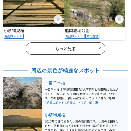
小斎物見櫓
船岡城址公園
絶景スポット
絶景スポット
文化施設
もっと見る
周辺の景色が綺麗なスポット
一目千本桜
一目千本桜は宮城県柴田郡の大河原町と柴田町にまたが
る白石川堤にあり、日本を代表する桜の名所の一つで
す。この地域は、約8kmにわたってソメイヨシノを中心
とした桜並木が続き、春には美しい桜が咲き誇ります。
#絶景スポット
#絶景ロード
#湖｜川｜滝
荘厳な蔵王連峰を背景に、白石川の澄んだ青色と桜の淡
紅色、そして蔵王連峰に残る雪の白色が織りなす景色が
小斎物見櫓
見られます。 大正12年に高山開治郎氏によって寄贈され
た千本余りの桜が植樹されたことが始まりで、現在では
2013年に建てられた小斎の物見櫓です。小斎の水田をは
町のシンボル的存在となっています。一目千本桜は「さ
じめ、阿武隈川など丸森町の盆地を180度眺めることが
くら名所百選」にも選ばれており、開花時期には多くの
できます。 遠くには蔵王連峰も拝むことができ、みやぎ