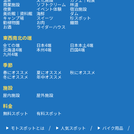
商業施設
ソフトクリーム
林道
夜景
イベント体験
宿泊施設
美術館｜資料館
海鮮
ダム
キャンプ場
スイーツ
珍スポット
動植物園
お肉
麺類
お酒
ライダーハウス
東西南北の端
全ての端
日本4端
日本本土4端
北海道4端
本州4端
四国4端
九州4端
季節
春にオススメ
夏にオススメ
秋にオススメ
冬にオススメ
年中オススメ
施設
屋内施設
屋外施設
料金
無料スポット
有料スポット
モトスポットとは
人気スポット
バイク用品