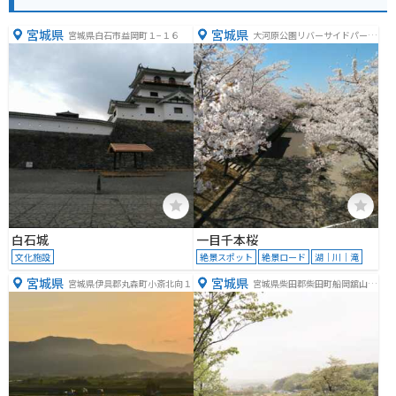
宮城県
宮城県
宮城県白石市益岡町１−１６
大河原公園リバーサイドパーク
トイレ
白石城
一目千本桜
文化施設
絶景スポット
絶景ロード
湖｜川｜滝
宮城県
宮城県
宮城県伊具郡丸森町小斎北向１
宮城県柴田郡柴田町船岡舘山９
５−１