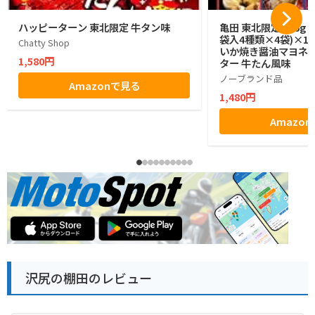
ハッピーターン 東北限定 牛タン味
亀田 東北限定 176g 
袋入4種類×4袋)×1
Chatty Shop
いか焼き醤油マヨネー
1,580円
ター 牛たん風味
ノーブランド品
Amazonで見る
1,480円
Amazo
沢尻の棚田のレビュー