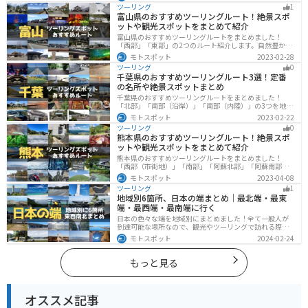
や湖、温泉地が点在し、四季折々の景色を楽しめるスポ
ツーリング
1
ットが多数あります。バイクで東北にツーリングに行く
富山県のおすすめツーリングルート！絶景スポ
際は参考にしてください。
ットや観光スポットをまとめて紹介
富山県のおすすめツーリングルートをまとめました！
「西部」「東部」の2つのルート紹介します。自然豊かな
山と海、温泉が充実しており、美術館などもあるので、
モトスポット
2023-02-28
自然を満喫するツーリングができます。バイクで富山県
ツーリング
0
にツーリングに行く際は参考にしてください。
千葉県のおすすめツーリングルート3選！定番
の名所や絶景スポットまとめ
千葉県のおすすめツーリングルートをまとめました！
「北部」「南部（沿岸）」「南部（内陸）」の3つを地域
別で紹介します！千葉は首都圏からのアクセスも良く、
モトスポット
2023-02-22
海と山どちらも堪能できるのでツーリングには最適な場
ツーリング
0
所です。
熊本県のおすすめツーリングルート！絶景スポ
ットや観光スポットをまとめて紹介
熊本県のおすすめツーリングルートをまとめました！
「西部（市街地）」「南部」「阿蘇北部」「阿蘇南部」
の4つのルート紹介します。阿蘇山や天草諸島をはじめと
モトスポット
2023-04-08
した豊かな自然や、熊本城や水前寺成趣園など歴史ある
ツーリング
1
観光スポットが多数あり、様々な楽しみ方ができます。
地域別6箇所、日本の端まとめ｜最北端・最東
バイクで熊本県にツーリングに行く際は参考にしてくだ
端・最西端・最南端に行く
さい。
日本の色々な端を地域別にまとめました！全て一般人が
到達可能な場所なので、観光やツーリングで訪れる際の
参考にしてください。
モトスポット
2024-02-24
もっと見る
オススメ記事