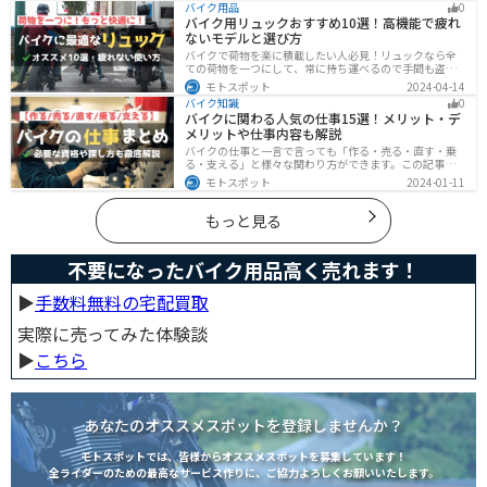
まうものです
バイク用品
0
バイク用リュックおすすめ10選！高機能で疲れ
ないモデルと選び方
バイクで荷物を楽に積載したい人必見！リュックなら全
ての荷物を一つにして、常に持ち運べるので手間も盗ま
れる心配もありません。腰や肩の負担を軽減して通勤通
モトスポット
2024-04-14
学・ツーリングを快適にできるオススメリュックを紹介
バイク知識
0
します。
バイクに関わる人気の仕事15選！メリット・デ
メリットや仕事内容も解説
バイクの仕事と一言で言っても「作る・売る・直す・乗
る・支える」と様々な関わり方ができます。この記事で
は、バイクに関わる人気の仕事をジャンル別に紹介しま
モトスポット
2024-01-11
す。必要な資格や探し方も解説しますので、自分のなり
たい姿をイメージして探してみてください。
もっと見る
不要になったバイク用品高く売れます！
▶︎
手数料無料の宅配買取
実際に売ってみた体験談
▶︎
こちら
あなたのオススメスポットを登録しませんか？
モトスポットでは、皆様からオススメスポットを募集しています！
全ライダーのための最高なサービス作りに、ご協力よろしくお願いいたします。