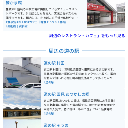
笹かま館
株式会社鐘崎の本社工場に隣接しているアミューズメン
トパークです。かまぼこはもちろん、宮城の食や文化も
満喫できます。 館内には、かまぼこの手焼き体験やカフ
ェ、ギフトショップ、カウンターでお酒と一緒にかまぼ
#食事処
#お土産
#カフェ｜軽食
#イベント体験
こを楽しめるお店もあります。予約制で工場見学も可能
#美術館｜資料館
です。笹かま館の隣には七夕ミュージアムがあり、年中
七夕飾りを楽しむこともできます。
「周辺のレストラン・カフェ」をもっと見る
周辺の道の駅
道の駅 村田
道の駅 村田は、宮城県柴田郡村田町にある道の駅です。
東北自動車道 村田ICから約1kmとアクセスも良く、蔵の
街並みで知られる村田町の観光拠点として多くの人が訪
れます。 施設内には、地元の新鮮な農産物を販売する
#道の駅
「よいし市場」や、村田町の名産品である「笹かまぼ
こ」や「ずんだ餅」などを販売する特産品販売所があり
道の駅 国見 あつかしの郷
ます。また、レストランでは、地元産の食材を使った蕎
麦やラーメンなどのメニューが楽しめます。 バイクで訪
道の駅 国見 あつかしの郷は、福島県国見町にある東北中
れる場合、道の駅 村田には広い駐車場が完備されている
央自動車道に隣接した道の駅です。地元の新鮮な野菜や
ので安心です。周辺には、蔵の街並みが残る村田町中心
果物が人気で、特に桃は「あかつき」という品種発祥の
部や、自然豊かな「蔵王町」など、ツーリングスポット
地としても知られています。 バイクで訪れる際は、広々
#道の駅
も充実しています。道の駅で休憩を取りながら、周辺観
とした駐車場があるので安心です。東北のツーリングル
光も楽しんでみてはいかがでしょうか。 宮城県村田町の
ートの休憩地点としても最適です。 国見町は桃だけでな
道の駅 そうま
名産品としては、江戸時代から続く伝統製法で作られる
く、梨やぶどうなどの果樹栽培も盛んです。道の駅では