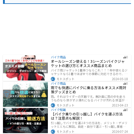
バイク用品
0
オールシーズン使える！3シーズンバイクジャ
ケットの選び方とオススメ商品まとめ
バイク用ジャケット1着持つならこれ！！！年中使えるジ
ャケットなら1着でほぼ全ての季節に対応できるので、出
費も抑えられます。真夏や真冬など極端な季節に乗る場
モトスポット
2024-05-18
合は専用ジャケットがあるとより快適になるのでツーリ
バイク用品
0
ングスタイルに合わせて検討してください。
雨でも快適にバイクに乗る方法＆オススメ雨対
策グッズまとめ
雨。それはライダーの天敵です。無計画に雨の中を走ろ
うものなら 体がずぶ濡れになる バイクが汚れる 体温が奪
われて集中力が低下する 雨で視界が悪くなる 路面が濡れ
モトスポット
2023-04-23
て滑りやすくなるなど、晴れの日にはないマイナス要素
バイク知識
0
が盛りだくさんでライダーに押し寄せてきます。そんな
【バイク乗りの引っ越し】バイクを運ぶ方法
雨の中を好んで走ろうなんて誰も考えていないはずです
は？注意点も解説！
が、どうしても避けられない場合もありますよね。この
記事では、レインウエアや防水バッグをはじめ、ライダ
引っ越しでバイクを運ぶ4つの方法を、メリット・デメリ
ーや荷物を雨から守るための方法やグッズなどについて
ットとともに解説。自走・自分で運ぶ・引っ越し業者・
紹介します。雨はライダーにとって非常に厄介なモノで
バイク専門業者の選び方や輸送時の注意点、駐輪場所の
モトスポット
2026-07-24
すが、バッチリと対策しておけば意外と快適に走れてし
確保、住所変更など必要な手続きも紹介します。