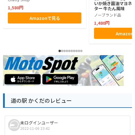
いか焼き醤油マヨネー
1,580円
ター 牛たん風味
ノーブランド品
Amazonで見る
1,480円
Amazo
道の駅 かくだのレビュー
未ログインユーザー
2022-11-06 23:42