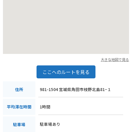
おり、飯坂の局にまつわる史跡も点在しています。
道の駅 かくだ は、宇宙と歴史を感じることができるスポット
です。
大きな地図で見る
ここへのルートを見る
981-1504 宮城県角田市枝野北島81−１
住所
1時間
平均滞在時間
駐車場あり
駐車場