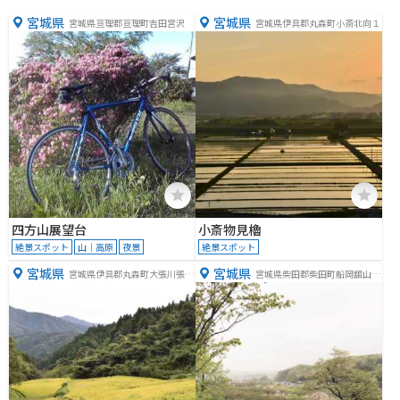
宮城県
宮城県
宮城県亘理郡亘理町吉田宮沢
宮城県伊具郡丸森町小斎北向１
四方山展望台
小斎物見櫓
絶景スポット
山｜高原
夜景
絶景スポット
宮城県
宮城県
宮城県伊具郡丸森町大張川張宗
宮城県柴田郡柴田町船岡舘山９
膳
５−１