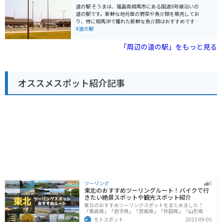
「仙台伊達家御用蔵元 齋藤家の納豆」や、宮城県産の豚
季節のフルーツを使ったソフトクリームやジェラートも
道の駅 そうまは、福島県相馬市にある国道6号線沿いの
肉を使用した「宮城県産豚の味噌漬け」などが有名で
販売しているので、ぜひ味わってみてください。また、
道の駅です。新鮮な地元産の野菜や魚介類を販売してお
す。道の駅で購入できるので、お土産にいかがでしょう
地元産の食材を使ったレストランもあり、郷土料理も楽
り、特に相馬沖で獲れた新鮮な魚介類はおすすめです。
か。
しめます。
名物の「浜焼き」は、自分で選んだ魚介類をその場で焼
#道の駅
いて食べることができ、新鮮な海の幸を存分に味わえる
と人気です。 また、お土産コーナーも充実しており、地
「周辺の道の駅」をもっと見る
元の銘菓や工芸品など、旅の思い出にぴったりな品々が
揃っています。バイクで訪れた際には、広い駐車場があ
るので安心して駐車できます。周辺には、松川浦や相馬
中村神社などの観光スポットもあり、ツーリングの休憩
オススメスポット紹介記事
場所としても最適です。道の駅 そうまでは、相馬の豊か
な自然と食を満喫できます。
ツーリング
0
東北のおすすめツーリングルート！バイクで行
きたい絶景スポットや観光スポット紹介
東北のおすすめツーリングスポットをまとめました！
「青森県」「岩手県」「宮城県」「秋田県」「山形県」
「福島県」の各県の観光地紹介します。自然豊かな山々
モトスポット
2023-09-05