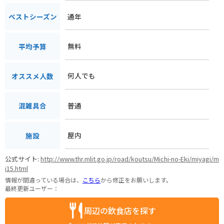
通年
ベストシーズン
無料
平均予算
何人でも
オススメ人数
普通
混雑具合
屋内
施設
公式サイト:
http://www.thr.mlit.go.jp/road/koutsu/Michi-no-Eki/miyagi/m
i15.html
情報が間違っている場合は、
こちら
から修正をお願いします。
最終更新ユーザー：
周辺の飲食店を探す