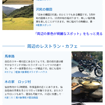
してもオススメです。
沢尻の棚田
「日本の棚田100選」のひとつでもある棚田です。5月中
旬の田植えから、10月中旬の稲刈りまで、美しい稲作風
景を楽しむことができます。 特に稲刈りの時期は、黄金
に染まる棚田の絶景を見ることができてオススメ。宮城
#絶景スポット
の隠れた絶景スポットとしてカメラマンにも人気の場所
です。
「周辺の景色が綺麗なスポット」をもっと見る
周辺のレストラン・カフェ
馬車路
白石のスキー場付近にあるカフェです。目の前の道は緩
やかなワインドが効いたライダーにうってつけの道で
す。 オーナー自家製のカレーが絶品です。他にも信州産
のお蕎麦や、各酒類の取り扱いもあります。もともと仙
#カフェ｜軽食
#食事処
#ライダーハウス
台でお仕事をされていた夫婦で、バイクについてもとて
もお詳しいです。
木の家 ロッジ村
仙台市内から1時間弱、秋保温泉の近くにあります。 仙
台名物の芋煮を手ぶらで行って体験できます。またカフ
ェやロッジもあり、宿泊も可能です。 川辺に位置してお
り夏場は川遊びも楽しめます。 入場料だけ払ってテント
#湖｜川｜滝
#食事処
#宿泊施設
を立てることも可能で、いろいろな楽しみ方ができま
す。