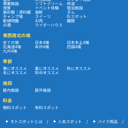
商業施設
ソフトクリーム
林道
夜景
イベント体験
宿泊施設
美術館｜資料館
海鮮
ダム
キャンプ場
スイーツ
珍スポット
動植物園
お肉
麺類
お酒
ライダーハウス
東西南北の端
全ての端
日本4端
日本本土4端
北海道4端
本州4端
四国4端
九州4端
季節
春にオススメ
夏にオススメ
秋にオススメ
冬にオススメ
年中オススメ
施設
屋内施設
屋外施設
料金
無料スポット
有料スポット
モトスポットとは
人気スポット
バイク用品