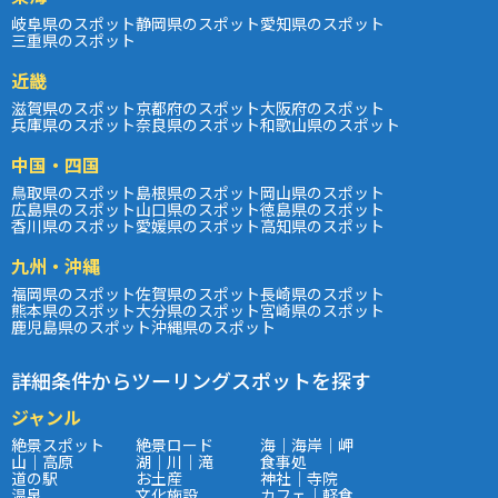
岐阜県のスポット
静岡県のスポット
愛知県のスポット
三重県のスポット
近畿
滋賀県のスポット
京都府のスポット
大阪府のスポット
兵庫県のスポット
奈良県のスポット
和歌山県のスポット
中国・四国
鳥取県のスポット
島根県のスポット
岡山県のスポット
広島県のスポット
山口県のスポット
徳島県のスポット
香川県のスポット
愛媛県のスポット
高知県のスポット
九州・沖縄
福岡県のスポット
佐賀県のスポット
長崎県のスポット
熊本県のスポット
大分県のスポット
宮崎県のスポット
鹿児島県のスポット
沖縄県のスポット
詳細条件からツーリングスポットを探す
ジャンル
絶景スポット
絶景ロード
海｜海岸｜岬
山｜高原
湖｜川｜滝
食事処
道の駅
お土産
神社｜寺院
温泉
文化施設
カフェ｜軽食