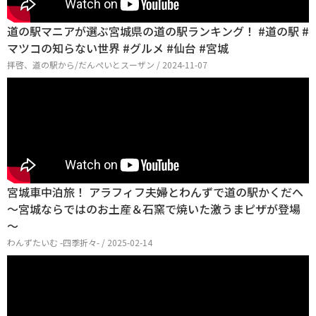
道の駅マニアが選ぶ宮城県の道の駅ランキング！ #道の駅 #
マツコの知らない世界 #グルメ #仙台 #宮城
拝啓、道の駅から/だんぺいとスーザン / 2024-11-07
宮城車中泊旅！ アラフィフ夫婦とわんずで道の駅かくだへ
～宮城ならではのお土産＆石窯で焼いた激うまピザが登場
～
わんずたいむ -四季折々- / 2025-02-14