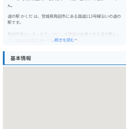
ん。
道の駅 かくだ は、宮城県角田市にある国道113号線沿いの道の
駅です。
角田宇宙センターをテーマにした宇宙が体感できる道の駅とし
...続きを読む
て、2016年4月にオープンしました。
施設内には、宇宙航空研究開発機構(JAXA)の研究開発成果や、
基本情報
実物大の人工衛星模型などが展示されている「スペースタワ
ー・コスモハウス」や、
宇宙食などの宇宙グッズや、地元の新鮮な農産物を販売してい
る「SHOP&FOOD かくだ」などがあります。
また、レストランでは、地元産の食材を使用した料理や、宇宙
食をイメージしたメニューを楽しむことができます。
バイクで訪れる場合、道の駅 かくだ には、広々とした駐車場
が完備されているので安心です。
角田市は、伊達政宗の側室、飯坂の局の出身地として知られて