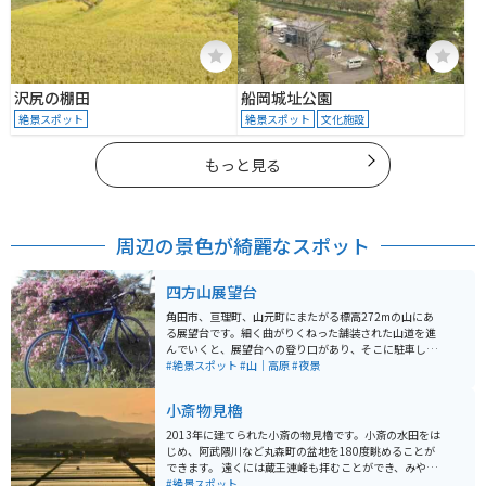
沢尻の棚田
船岡城址公園
絶景スポット
絶景スポット
文化施設
もっと見る
周辺の景色が綺麗なスポット
四方山展望台
角田市、亘理町、山元町にまたがる標高272mの山にあ
る展望台です。細く曲がりくねった舗装された山道を進
んでいくと、展望台への登り口があり、そこに駐車して
15分ほど歩きます。ちゃんとした駐車場はありません。
#絶景スポット
#山｜高原
#夜景
展望台からは、角田市、山元町、亘理町の街並みと海が
一望できます。展望台の周りにちょっとした広場があ
小斎物見櫓
り、トイレと滑り台があります。
2013年に建てられた小斎の物見櫓です。小斎の水田をは
じめ、阿武隈川など丸森町の盆地を180度眺めることが
できます。 遠くには蔵王連峰も拝むことができ、みやぎ
蔵王三十六景の一つにもなっています。夕日スポットと
#絶景スポット