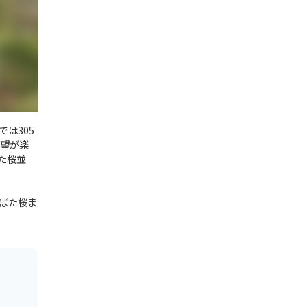
は305
眺望が楽
た桜並
ばた桜ま