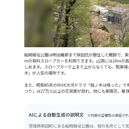
船岡城址公園は明治維新まで柴田氏が居住した館跡で、東
mの有料スロープカーを利用できます。山頂には24mの
しめます。スロープカーで上まで上がらなくても、駐車場
木」が人気の場所です。
また、昭和45年のNHK大河ドラマ「樅ノ木は残った」
つり」は27万人以上の花見客が訪れ、他にも紫陽花、曼
AIによる自動生成の説明文
※内容の正確性は保証され
宮城県柴田町にある船岡城址公園は、桜の名所として