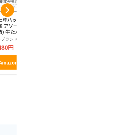
土産ハッピー 東北
天然生活 3種の笹か
蔵王銘菓 
定 アソート 24枚
まぼこアソート (10
16本入
箱) 牛たん風味 ず
枚入り） 常温 笹か
樹氷ロマン
だ味 ほたてバター
ま 宮城 仙台 名物 プ
ーブランド品
天然生活
1,698円
味 3種
レーン チーズ 牛タ
480円
2,499円
ン 詰め合わせ 個包
装 おかず おつまみ
Amazo
おやつ
Amazonで見る
Amazonで見る