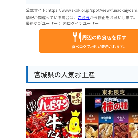
公式サイト:
https://www.skbk.or.jp/spot/view/funaokajyoshi
情報が間違っている場合は、
こちら
から修正をお願いします。
最終更新ユーザー：
未ログインユーザー
周辺の飲食店を探す
食べログで地図が表示されます。
宮城県の人気お土産