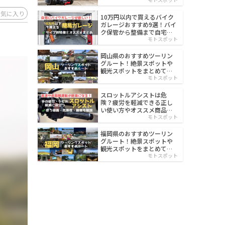
イルド
お気に入り
10万円以内で買えるバイク
ガレージおすすめ9選！バイ
ク保管から整備まで自宅で
楽々
モトスポット
岡山県のおすすめツーリン
グルート！絶景スポットや
観光スポットをまとめて紹
介
モトスポット
スロットルアシストは危
険？疲労を軽減できる正し
い使い方やオススメ商品を
紹介
モトスポット
福岡県のおすすめツーリン
グルート！絶景スポットや
観光スポットをまとめて紹
介
モトスポット