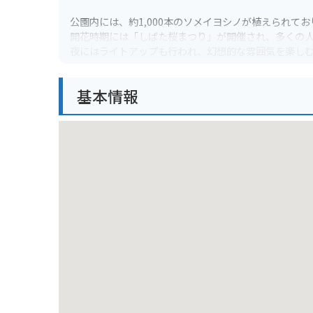
公園内には、約1,000本のソメイヨシノが植えられて
開花時期には「しばた桜まつり」が開催され、多くの
夜にはライトアップも行われ、幻想的な雰囲気を楽し
公園内には、戦国時代にこの地を治めていた伊達氏の
基本情報
山頂まではスロープカーで登ることができ、山頂から
バイクでお越しの方は、公園の駐車場にバイクを停め
駐車場は無料です。
また、公園周辺には飲食店やお土産店も充実している