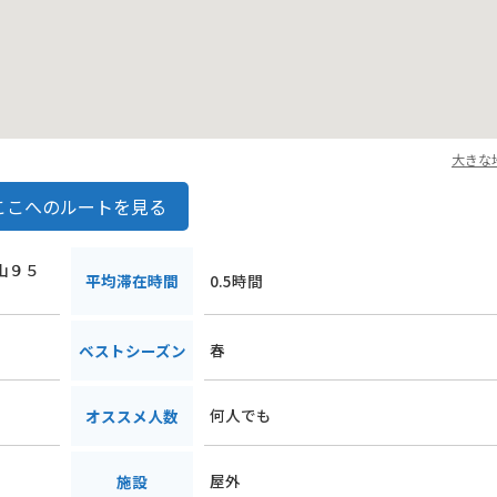
大きな
ここへのルートを見る
舘山９５
平均滞在時間
0.5時間
春
ベストシーズン
何人でも
オススメ人数
屋外
施設