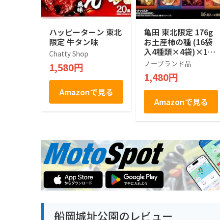
ハッピーターン 東北
亀田 東北限定 176g
限定 牛タン味
お土産柿の種 (16袋
入4種類×4袋)×1箱
Chatty Shop
田子にんにく味 いか
ノーブランド品
1,580円
焼き醤油マヨネーズ
1,480円
風味 ほたてバター
牛たん風味
Amazonで見る
Amazonで見る
船岡城址公園のレビュー