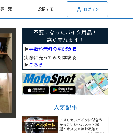
記事一覧
投稿する
ログイン
不要になったバイク用品！
高く売れます！
▶︎
手数料無料の宅配買取
実際に売ってみた体験談
▶︎
こちら
人気記事
アメリカンバイクに似合う
かっこいいヘルメット20
選！オススメはお洒落でワ
モトスポット