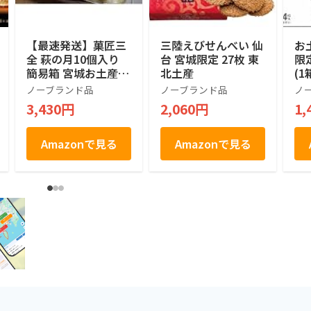
【最速発送】菓匠三
三陸えびせんべい 仙
お
全 萩の月10個入り
台 宮城限定 27枚 東
限
簡易箱 宮城お土産
北土産
(1
仙台銘菓
ん
ノーブランド品
ノーブランド品
ノ
風
3,430円
2,060円
1,
Amazonで見る
Amazonで見る