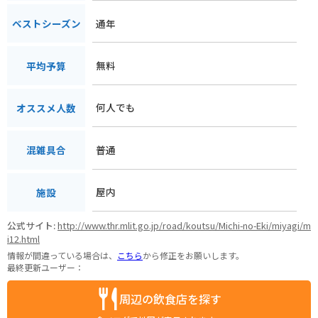
通年
ベストシーズン
無料
平均予算
何人でも
オススメ人数
普通
混雑具合
屋内
施設
公式サイト:
http://www.thr.mlit.go.jp/road/koutsu/Michi-no-Eki/miyagi/m
i12.html
情報が間違っている場合は、
こちら
から修正をお願いします。
最終更新ユーザー：
周辺の飲食店を探す