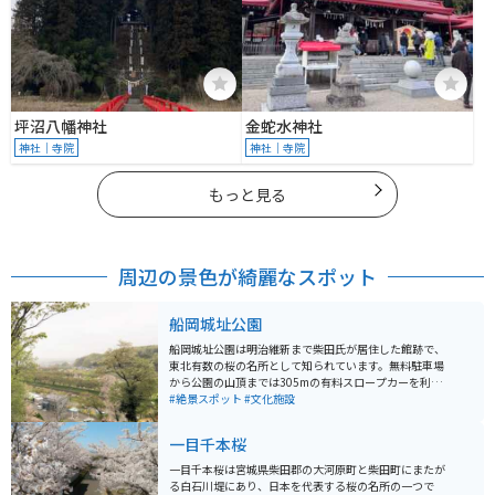
坪沼八幡神社
金蛇水神社
神社｜寺院
神社｜寺院
もっと見る
周辺の景色が綺麗なスポット
船岡城址公園
船岡城址公園は明治維新まで柴田氏が居住した館跡で、
東北有数の桜の名所として知られています。無料駐車場
から公園の山頂までは305mの有料スロープカーを利用
できます。山頂には24mの高さの船岡平和観音像が立
#絶景スポット
#文化施設
ち、柴田町の街並みや蔵王の山々、太平洋の眺望が楽し
めます。スロープカーで上まで上がらなくても、駐車場
一目千本桜
から少し登った展望台から見える「東北本線」「白石川
沿いに植えられた桜並木」が人気の場所です。 また、昭
一目千本桜は宮城県柴田郡の大河原町と柴田町にまたが
和45年のNHK大河ドラマ「樅ノ木は残った」で有名にな
る白石川堤にあり、日本を代表する桜の名所の一つで