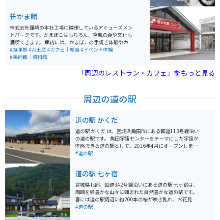
台でお仕事をされていた夫婦で、バイクについてもとて
もお詳しいです。
笹かま館
株式会社鐘崎の本社工場に隣接しているアミューズメン
トパークです。かまぼこはもちろん、宮城の食や文化も
満喫できます。 館内には、かまぼこの手焼き体験やカフ
ェ、ギフトショップ、カウンターでお酒と一緒にかまぼ
#食事処
#お土産
#カフェ｜軽食
#イベント体験
こを楽しめるお店もあります。予約制で工場見学も可能
#美術館｜資料館
です。笹かま館の隣には七夕ミュージアムがあり、年中
七夕飾りを楽しむこともできます。
「周辺のレストラン・カフェ」をもっと見る
周辺の道の駅
道の駅 かくだ
道の駅 かくだ は、宮城県角田市にある国道113号線沿い
の道の駅です。 角田宇宙センターをテーマにした宇宙が
体感できる道の駅として、2016年4月にオープンしまし
た。 施設内には、宇宙航空研究開発機構(JAXA)の研究開
#道の駅
発成果や、実物大の人工衛星模型などが展示されている
「スペースタワー・コスモハウス」や、 宇宙食などの宇
道の駅 七ヶ宿
宙グッズや、地元の新鮮な農産物を販売している「SHO
P&FOOD かくだ」などがあります。 また、レストランで
宮城県北部、国道342号線沿いにある道の駅 七ヶ宿は、
は、地元産の食材を使用した料理や、宇宙食をイメージ
周囲を緑豊かな山々に囲まれた自然豊かな道の駅です。
したメニューを楽しむことができます。 バイクで訪れる
春には道の駅周辺に約200本の桜が咲き乱れ、お花見を
場合、道の駅 かくだ には、広々とした駐車場が完備され
楽しむことができます。 夏にはひまわり、秋には紅葉
#道の駅
ているので安心です。 角田市は、伊達政宗の側室、飯坂
と、四季折々の景色を楽しむことができます。 道の駅 七
の局の出身地として知られており、飯坂の局にまつわる