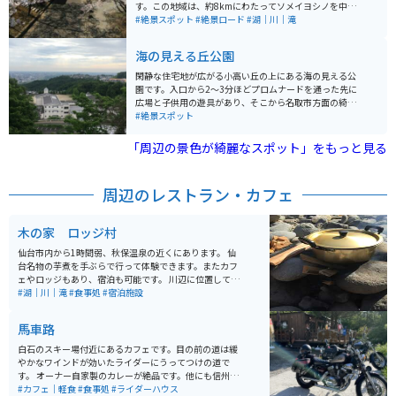
った樅の木も公園内に建っています。毎年4月に開催され
す。この地域は、約8kmにわたってソメイヨシノを中心
る「しばた桜まつり」は27万人以上の花見客が訪れ、他
とした桜並木が続き、春には美しい桜が咲き誇ります。
#絶景スポット
#絶景ロード
#湖｜川｜滝
にも紫陽花、曼珠沙華、菊、イルミネーションなどのイ
荘厳な蔵王連峰を背景に、白石川の澄んだ青色と桜の淡
ベントが開催されます。
紅色、そして蔵王連峰に残る雪の白色が織りなす景色が
海の見える丘公園
見られます。 大正12年に高山開治郎氏によって寄贈され
た千本余りの桜が植樹されたことが始まりで、現在では
閑静な住宅地が広がる小高い丘の上にある海の見える公
町のシンボル的存在となっています。一目千本桜は「さ
園です。入口から2～3分ほどプロムナードを通った先に
くら名所百選」にも選ばれており、開花時期には多くの
広場と子供用の遊具があり、そこから名取市方面の綺麗
観光客で賑わいます。 開花時期には、残雪を頂く蔵王連
な景色を眺めることができます。 夜は仙台市街方面のネ
#絶景スポット
峰と満開の桜並木が美しいコントラストを見せ、素晴ら
オンの夜景を楽しむことができます。公園は広く、自然
しい春の景色が堪能できます。白石川堤一目千本桜は、
に囲まれた静かな散策道を散歩できます。
「周辺の景色が綺麗なスポット」をもっと見る
桜の美しさを堪能するだけでなく、日本の自然の美しさ
を感じることができる特別な場所です。近くに大河原公
園の駐車場があるので、車やバイクで行けます。
周辺のレストラン・カフェ
木の家 ロッジ村
仙台市内から1時間弱、秋保温泉の近くにあります。 仙
台名物の芋煮を手ぶらで行って体験できます。またカフ
ェやロッジもあり、宿泊も可能です。 川辺に位置してお
り夏場は川遊びも楽しめます。 入場料だけ払ってテント
#湖｜川｜滝
#食事処
#宿泊施設
を立てることも可能で、いろいろな楽しみ方ができま
す。
馬車路
白石のスキー場付近にあるカフェです。目の前の道は緩
やかなワインドが効いたライダーにうってつけの道で
す。 オーナー自家製のカレーが絶品です。他にも信州産
のお蕎麦や、各酒類の取り扱いもあります。もともと仙
#カフェ｜軽食
#食事処
#ライダーハウス