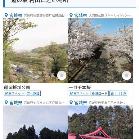
宮城県
宮城県
宮城県柴田郡柴田町船岡舘山９
大河原公園リバーサイドパーク
５−１
トイレ
船岡城址公園
一目千本桜
絶景スポット
文化施設
絶景スポット
絶景ロード
湖｜川｜滝
宮城県
宮城県
宮城県仙台市太白区坪舘 前東6
宮城県岩沼市三色吉水神７
9