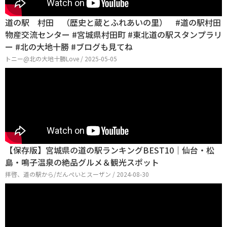
道の駅 村田 （歴史と蔵とふれあいの里） #道の駅村田
物産交流センター #宮城県村田町 #東北道の駅スタンプラリ
ー #北の大地十勝 #ブログも見てね
トニー@北の大地十勝Love / 2025-05-05
【保存版】宮城県の道の駅ランキングBEST10｜仙台・松
島・鳴子温泉の絶品グルメ＆観光スポット
拝啓、道の駅から/だんぺいとスーザン / 2024-08-30