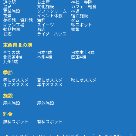
道の駅
お土産
神社｜寺院
温泉
文化施設
カフェ｜軽食
商業施設
ソフトクリーム
林道
夜景
イベント体験
宿泊施設
美術館｜資料館
海鮮
ダム
キャンプ場
スイーツ
珍スポット
動植物園
お肉
麺類
お酒
ライダーハウス
東西南北の端
全ての端
日本4端
日本本土4端
北海道4端
本州4端
四国4端
九州4端
季節
春にオススメ
夏にオススメ
秋にオススメ
冬にオススメ
年中オススメ
施設
屋内施設
屋外施設
料金
無料スポット
有料スポット