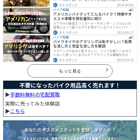
やすい乗り物です。できるなら楽に乗りたいですよね。
モトスポット
2024-04-05
原因を知り対策を重ねておけば今よりもっと快適に走行
バイク知識
0
することができます。
アメリカンバイクってどんなバイク？特徴やオ
ススメ車種を排気量別に紹介
カワサキの新型エリミネーターやホンダ・レブルなどの
登場によって盛り上がりを見せているアメリカンバイ
ク。スタイリッシュに乗れることはもちろん、ツーリン
モトスポット
2023-05-17
グや通学通勤もこなせるアメリカンバイクの特徴や、オ
バイク知識
0
ススメの車種についてご紹介します！
バイクタイヤのアマリングは恥ずかしい？危険
な消し方と安全な消し方を解説
アマリングがあると恥ずかしい、バイクを乗りこなせて
いないと思っていませんか？アマリングは極端なもので
なければ全く問題ありません。しかし、気になるという
モトスポット
2025-03-25
方がいるのも事実です。この記事では消した方がいいア
マリングや消し方を解説します。
もっと見る
不要になったバイク用品高く売れます！
▶︎
手数料無料の宅配買取
実際に売ってみた体験談
▶︎
こちら
あなたのオススメスポットを登録しませんか？
モトスポットでは、皆様からオススメスポットを募集しています！