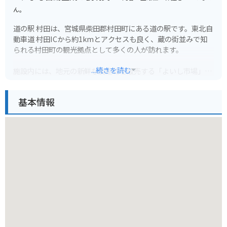
ん。
道の駅 村田は、宮城県柴田郡村田町にある道の駅です。東北自
動車道 村田ICから約1kmとアクセスも良く、蔵の街並みで知
られる村田町の観光拠点として多くの人が訪れます。
...続きを読む
施設内には、地元の新鮮な農産物を販売する「よいし市場」
や、村田町の名産品である「笹かまぼこ」や「ずんだ餅」など
を販売する特産品販売所があります。また、レストランでは、
基本情報
地元産の食材を使った蕎麦やラーメンなどのメニューが楽しめ
ます。
バイクで訪れる場合、道の駅 村田には広い駐車場が完備されて
いるので安心です。周辺には、蔵の街並みが残る村田町中心部
や、自然豊かな「蔵王町」など、ツーリングスポットも充実し
ています。道の駅で休憩を取りながら、周辺観光も楽しんでみ
てはいかがでしょうか。
宮城県村田町の名産品としては、江戸時代から続く伝統製法で
作られる「仙台伊達家御用蔵元 齋藤家の納豆」や、宮城県産の
豚肉を使用した「宮城県産豚の味噌漬け」などが有名です。道