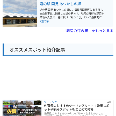
ヶ宿には、地元で採れた新鮮な野菜や果物が並ぶ農産物
道の駅 国見 あつかしの郷
史跡も点在しています。 道の駅 かくだ は、宇宙と歴史を
直売所、地元産の食材を使ったレストラン、七ヶ宿町の
感じることができるスポットです。
特産品を販売する売店などがあります。 レストランで
道の駅 国見 あつかしの郷は、福島県国見町にある東北中
は、地元産の蕎麦を使った「けんちんそば」や、きのこ
央自動車道に隣接した道の駅です。地元の新鮮な野菜や
がたっぷり入った「きのこそば」などが人気です。 売店
果物が人気で、特に桃は「あかつき」という品種発祥の
では、七ヶ宿町の特産品である「ゆべし」や「凍豆腐」
地としても知られています。 バイクで訪れる際は、広々
#道の駅
などが販売されています。 バイクで訪れる際は、駐車場
とした駐車場があるので安心です。東北のツーリングル
も広く停めやすいので安心です。 周辺には、七ヶ宿ダム
ートの休憩地点としても最適です。 国見町は桃だけでな
「周辺の道の駅」をもっと見る
や七ヶ宿湖など、自然豊かな観光スポットもたくさんあ
く、梨やぶどうなどの果樹栽培も盛んです。道の駅では
ります。 七ヶ宿ダムは、1979年に完成した高さ123mの
季節のフルーツを使ったソフトクリームやジェラートも
重力式コンクリートダムで、ダム湖周辺には遊歩道や展
販売しているので、ぜひ味わってみてください。また、
望台が整備されており、自然散策を楽しむことができま
地元産の食材を使ったレストランもあり、郷土料理も楽
す。 七ヶ宿湖では、カヌーやボートなどのアクティビテ
オススメスポット紹介記事
しめます。
ィを楽しむこともできます。
ツーリング
0
佐賀県のおすすめツーリングルート！絶景スポ
ットや観光スポットをまとめて紹介
佐賀県のおすすめツーリングルートをまとめました！