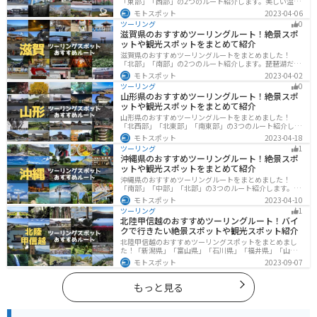
「東部」「西部」の2つのルート紹介します。美しい温泉
地や古墳群、歴史ある城や神社仏閣など、バイクツーリ
モトスポット
2023-04-06
ングに適したスポットが多数存在し、様々な楽しみ方が
ツーリング
0
できます。バイクで佐賀県にツーリングに行く際は参考
滋賀県のおすすめツーリングルート！絶景スポ
にしてください。
ットや観光スポットをまとめて紹介
滋賀県のおすすめツーリングルートをまとめました！
「北部」「南部」の2つのルート紹介します。琵琶湖だけ
でなく、比叡山ドライブウェイなどの山を楽しめるスポ
モトスポット
2023-04-02
ットも多数あります。バイクで滋賀県にツーリングに行
ツーリング
0
く際は参考にしてください。
山形県のおすすめツーリングルート！絶景スポ
ットや観光スポットをまとめて紹介
山形県のおすすめツーリングルートをまとめました！
「北西部」「北東部」「南東部」の3つのルート紹介しま
す。豊かな自然と歴史的な観光スポット、山と海どちら
モトスポット
2023-04-18
も堪能できるスポットが多数あります。バイクで山形県
ツーリング
1
にツーリングに行く際は参考にしてください。
沖縄県のおすすめツーリングルート！絶景スポ
ットや観光スポットをまとめて紹介
沖縄県のおすすめツーリングルートをまとめました！
「南部」「中部」「北部」の3つのルート紹介します。美
しいビーチや歴史と文化に溢れたスポットが多数あり、
モトスポット
2023-04-10
様々な楽しみ方ができます。バイクで沖縄県にツーリン
ツーリング
1
グに行く際は参考にしてください。
北陸甲信越のおすすめツーリングルート！バイ
クで行きたい絶景スポットや観光スポット紹介
北陸甲信越のおすすめツーリングスポットをまとめまし
た！「新潟県」「富山県」「石川県」「福井県」「山梨
県」「長野県」の各県の観光地紹介します。自然豊かな
モトスポット
2023-09-07
山々や湖、温泉地が点在し、四季折々の景色を楽しめる
スポットが多数あります。バイクで北陸甲信越にツーリ
ングに行く際は参考にしてください。
もっと見る