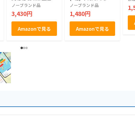
仙台銘菓
んだ味 ほたてバター
ノーブランド品
ノーブランド品
1,
風味 3種
3,430円
1,480円
Amazonで見る
Amazonで見る