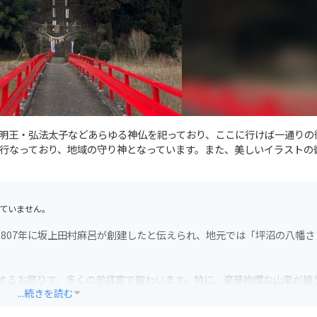
明王・弘法太子などあらゆる神仏を祀っており、ここに行けば一通りの
行なっており、地域の守り神となっています。また、美しいイラストの
ていません。
807年に坂上田村麻呂が創建したと伝えられ、地元では「坪沼の八幡さ
するお祭りで、多くの参拝客で賑わいます。特に、豪華絢爛な山車が練
...続きを読む