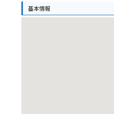
バイクで訪れる場合は、境内にある無料駐車場を利用
基本情報
し、山間部は道が狭くなっている箇所もあるため、走