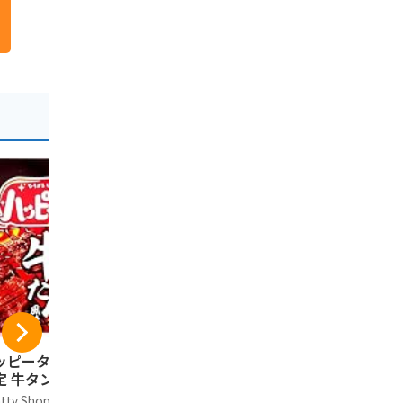
ッピーターン 東北
蔵王銘菓 樹氷ロマン
東北限定 
定 牛タン味
16本入
仙台市限定
産 三陸え
tty Shop
樹氷ロマン