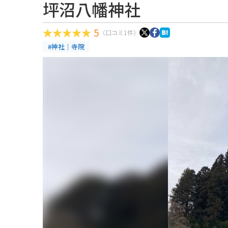
坪沼八幡神社
5
（口コミ1件）
#神社｜寺院