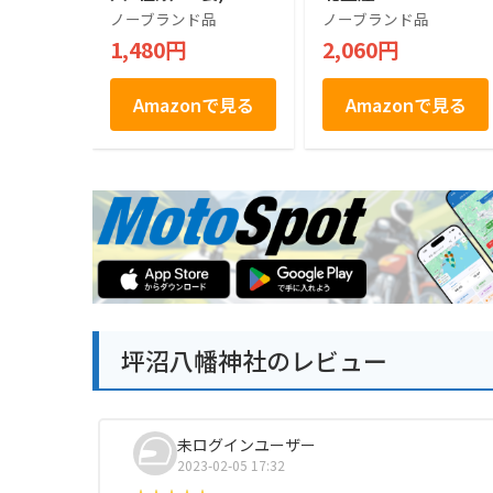
田子にんにく味 いか
ノーブランド品
ノーブランド品
焼き醤油マヨネーズ
1,480円
2,060円
風味 ほたてバター
牛たん風味
Amazonで見る
Amazonで見る
坪沼八幡神社のレビュー
未ログインユーザー
2023-02-05 17:32