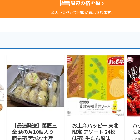
周辺の宿を探す
楽天トラベルで地図が表示されます。
【最速発送】菓匠三
お土産ハッピー 東北
ハ
全 萩の月10個入り
限定 アソート 24枚
限
簡易箱 宮城お土産
(1箱) 牛たん風味 ず
Cha