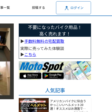
記事一覧
投稿する
ログイン
不要になったバイク用品！
高く売れます！
▶︎
手数料無料の宅配買取
実際に売ってみた体験談
▶︎
こちら
人気記事
アメリカンバイクに似合う
かっこいいヘルメット20
選！オススメはお洒落でワ
モトスポット