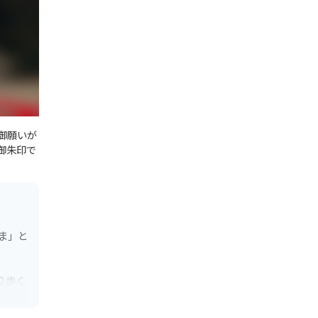
御願いが
御朱印で
ま」と
り歩く