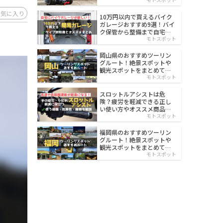
イルド
お気に入り
10万円以内で買えるバイク
ガレージおすすめ9選！バイ
ク保管から整備まで自宅で
楽々
モトスポット
岡山県のおすすめツーリン
グルート！絶景スポットや
観光スポットをまとめて紹
介
モトスポット
スロットルアシストは危
険？疲労を軽減できる正し
い使い方やオススメ商品を
紹介
モトスポット
福岡県のおすすめツーリン
グルート！絶景スポットや
観光スポットをまとめて紹
介
モトスポット