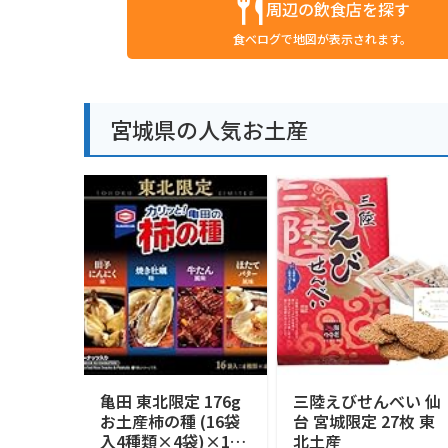
周辺の飲食店を探す
食べログで地図が表示されます。
宮城県の人気お土産
亀田 東北限定 176g
三陸えびせんべい 仙
お土産柿の種 (16袋
台 宮城限定 27枚 東
入4種類×4袋)×1箱
北土産