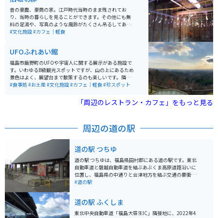
昔の豪農、豪商の家。江戸時代当時のまま残されてお
り、当時の暮らしを見ることができます。その他にも無
料の足湯や、写真のような風鈴がたくさん吊るしてあっ
たりと、お金をかけずに楽しめる空間となってます。
#文化施設
#カフェ｜軽食
UFOふれあい館
福島市飯野町のUFOや宇宙人に関する展示がある施設で
す。いわゆるB級観光スポットですが、山の上にあるため
景色はよく、展望台まで散策するのも楽しいです。隣接
する物産館内の食堂には人気のラーメンもあり、ドライ
#食事処
#お土産
#文化施設
#カフェ｜軽食
#珍スポット
ブやツーリングの通過点・休憩場所として面白い場所で
す。
「周辺のレストラン・カフェ」をもっと見る
周辺の道の駅
道の駅 つちゆ
道の駅 つちゆは、福島県田村郡にある道の駅です。東北
自動車道と磐越自動車道を結ぶあぶくま高原道路沿いに
位置し、福島県の中通りと会津地方を結ぶ交通の要衝と
なっています。 道の駅 つちゆは、地元の農産物や特産品
#道の駅
を販売する直売所、レストラン、情報コーナーなどを備
えています。特に、地元産のそば粉を使った手打ちそば
道の駅 ふくしま
や、新鮮な野菜を使った料理が人気です。また、地元の
工芸品や民芸品なども販売しており、お土産探しにも最
東北中央自動車道「福島大笹生IC」隣接地に、2022年4