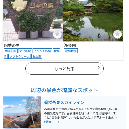
四季の里
浄楽園
商業施設
文化施設
イベント体験
食事
動植物園
処
ソフトクリーム
お土産
もっと見る
周辺の景色が綺麗なスポット
磐梯吾妻スカイライン
高湯温泉と土湯峠を結ぶ全長約29kmで最高標高1,622m
の観光道路です。吾妻連峰を縫うように走る経路は、ま
さに“空を走る道”で、火山性ガスにより草木一本生えて
ない荒野は、日本とは思えない雄大な絶景が広がってい
#絶景ロード
ます。