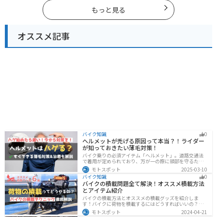
クで福岡県にツーリングに行く際は参考にしてくださ
い。
もっと見る
オススメ記事
バイク知識
0
ヘルメットが禿げる原因って本当？！ライダー
が知っておきたい薄毛対策！
バイク乗りの必須アイテム「ヘルメット」。道路交通法
で着用が定められており、万が一の際に頭部を守るため
に被るものです。しかし、「ヘルメットが原因で禿げた
モトスポット
2025-03-10
らどうしよう」と心配しているライダーもいるのではな
バイク知識
0
いでしょうか。ライダーヘルメットが禿げる原因になる
バイクの積載問題全て解決！オススメ積載方法
って本当かな・・・ライダーバイクには乗りたいけど抜
とアイテム紹介
け毛が増えたら困る！ライダーツーリング後に髪のボリ
ュームが減った気がするけど、蒸れは禿げる原因にな
バイクの積載方法とオススメの積載グッズを紹介しま
る？今回はこのような疑問、お悩みにお答えしていきま
す！バイクに荷物を積載するにはどうすればいいの？と
す。薄毛が気になるライダーの方はぜひ最後までご覧く
いう疑問はこれで解決！通勤や日帰りツーリング、キャ
モトスポット
2024-04-21
ださい。モトスポットヘルメットで禿げ
ンプツーリングなど用途別にオススメの積載方法を解説