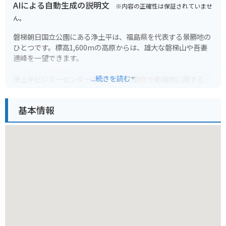
AIによる自動生成の説明文
※内容の正確性は保証されていませ
ん。
磐梯朝日国立公園にある浄土平は、福島県を代表する景勝地の
ひとつです。標高1,600mの高原からは、雄大な磐梯山や吾妻
連峰を一望できます。
...続きを読む
浄土平ビジターセンターでは、周辺の自然や動植物に関する展
示を見学できます。また、浄土平湿原には遊歩道が整備されて
おり、高山植物の宝庫としても知られています。特に、6月下
基本情報
旬から7月上旬にかけて見頃を迎えるワタスゲの群生は必見で
す。
バイクで訪れる際は、磐梯吾妻スカイラインがおすすめです。
全長29kmの絶景ルートで、走りごたえは抜群です。ただし、
冬季は閉鎖されるため注意が必要です。また、標高が高い場所
のため、天候が変わりやすい点にも留意しましょう。