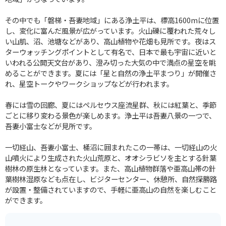
その中でも「磐梯・吾妻地域」にある浄土平は、標高1600mに位置
し、変化に富んだ風景が広がっています。火山礫に覆われた荒々し
い山肌、沼、池塘などがあり、高山植物や花畑も見所です。夜はス
ターウォッチングポイントとして有名で、日本で最も宇宙に近いと
いわれる公開天文台があり、澄み切った大気の中で満点の星空を眺
めることができます。夏には「星と自然の浄土平まつり」が開催さ
れ、星空トークやワークショップなどが行われます。
春には雪の回廊、夏にはペルセウス座流星群、秋には紅葉と、季節
ごとに移り変わる景色が楽しめます。浄土平は吾妻八景の一つで、
吾妻小富士などが見所です。
一切経山、吾妻小富士、桶沼に囲まれたこの一帯は、一切経山の火
山噴火により生成された火山荒原と、オオシラビソを主とする針葉
樹林の原生林となっています。また、高山植物群落や亜高山帯の針
葉樹林湿原なども点在し、ビジターセンター、休憩所、自然探勝路
が設置・整備されていますので、手軽に亜高山の自然を楽しむこと
ができます。