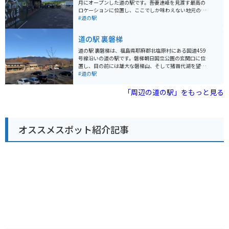
適です。バイクで訪れる場合、広々とした駐車場がある
月にオープンした道の駅です。吾妻連峰を見渡す最高の
ので安心して駐車できます。ツーリングの休憩場所とし
ロケーションに位置し、ここでしか味わえない地元のグ
てもおすすめです。 周辺には、あぶくま洞や塔のへつ
ルメや産品が豊富にそろい、「屋内子ども遊び場」や、
#道の駅
り、温泉など、観光スポットも豊富です。あぶくま洞
「ドッグラン」を備えた大人も子どもも、愛犬も楽しめ
は、日本最大級の鍾乳洞で、神秘的な光景が広がってい
る道の駅です。防災倉庫や耐震性貯水槽、太陽光発電を
道の駅 裏磐梯
ます。塔のへつりは、奇岩が連なる景勝地で、国の天然
完備しおり、バイオマス発電による電力を使用するな
記念物に指定されています。道の駅 つちゆは、これらの
ど、防災面を意識した環境にも優しい道の駅です。
道の駅 裏磐梯は、福島県耶麻郡北塩原村にある国道459
観光スポットへのアクセスも良く、観光の拠点としても
号線沿いの道の駅です。磐梯朝日国立公園の玄関口に位
最適です。
置し、目の前には雄大な磐梯山、そして猪苗代湖を望む
絶景スポットとしても人気です。 地元の特産品を販売す
#道の駅
る物産館や、地元食材を使った料理が楽しめるレストラ
ン、そして磐梯山の噴火の歴史や自然について学べる展
「周辺の道の駅」をもっと見る
示館などがあります。特に、裏磐梯ならではの新鮮な野
菜や山菜、きのこなどは見逃せません。また、レストラ
ンでは、裏磐梯産の蕎麦粉を使った蕎麦や、猪苗代湖で
獲れたワカサギを使った料理などが人気です。 バイクで
オススメスポット紹介記事
訪れる場合は、磐梯吾妻スカイラインや磐梯ゴールドラ
インなど、周辺には絶景のワインディングロードが数多
くあります。ツーリングの休憩場所としても最適です。
道の駅から雄大な自然を眺めながら、地元の美味しいも
のを堪能してみてください。