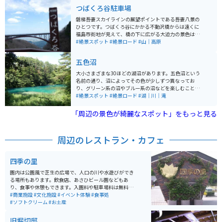
つばくろ谷駐車場
磐梯吾妻スカイラインの展望ポイントである吾妻八景の
ひとつです。つばくろ谷にかかる不動沢橋からは遠くに
福島市街地が見えて、橋の下に広がる大迫力の景色は見
応え満点です。特におすすめの季節は谷全体が色づく紅
#絶景スポット
#絶景ロード
#山｜高原
葉の頃。「つばくろ谷」は、かつてイワツバメが飛びま
わってたことから作家の井上靖氏によって名前がつけら
五色沼
れました。
大小さまざまな30ほどの湖沼があります。五色沼という
名前の通り、沼によってその色が少しずつ異なってお
り、グリーン系の沼やブルー系の沼などを楽しむことが
できます。 五色沼には、沼を順番に巡ることができるよ
#絶景スポット
#絶景ロード
#湖｜川｜滝
うな散策路がが設けられており、自然の中に溶け込んだ
色とりどりの沼を楽しみながら歩くことができるように
「周辺の景色が綺麗なスポット」をもっと見る
整備されています。散策路の両端にはレストハウスと駐
車場が設けられており、食事をとったり、お土産を購入
したりすることもできます。
周辺のレストラン・カフェ
四季の里
園内は公園風で芝生の広場で、人口の川や水遊びができ
る場所もあります。飲食店、あさひビール園などもあ
り、食事や休憩もできます。入園料や駐車場料は無料。
園外にはお土産店があり、店前の広場では午前中、おば
#商業施設
#文化施設
#イベント体験
#食事処
あちゃん達の朝市がたまに開催されています。
#ソフトクリーム
#お土産
旧堀切邸