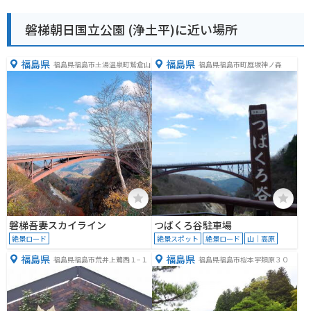
磐梯朝日国立公園 (浄土平)に近い場所
福島県
福島県
福島県福島市土湯温泉町鷲倉山
福島県福島市町庭坂神ノ森
磐梯吾妻スカイライン
つばくろ谷駐車場
絶景ロード
絶景スポット
絶景ロード
山｜高原
福島県
福島県
福島県福島市荒井上鷺西１−１
福島県福島市桜本宇類原３０