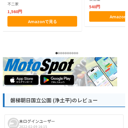
不二家
540円
1,560円
Amazo
Amazonで見る
磐梯朝日国立公園 (浄土平)のレビュー
未ログインユーザー
2022-02-09 16:15