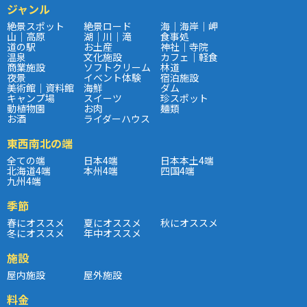
ジャンル
絶景スポット
絶景ロード
海｜海岸｜岬
山｜高原
湖｜川｜滝
食事処
道の駅
お土産
神社｜寺院
温泉
文化施設
カフェ｜軽食
商業施設
ソフトクリーム
林道
夜景
イベント体験
宿泊施設
美術館｜資料館
海鮮
ダム
キャンプ場
スイーツ
珍スポット
動植物園
お肉
麺類
お酒
ライダーハウス
東西南北の端
全ての端
日本4端
日本本土4端
北海道4端
本州4端
四国4端
九州4端
季節
春にオススメ
夏にオススメ
秋にオススメ
冬にオススメ
年中オススメ
施設
屋内施設
屋外施設
料金