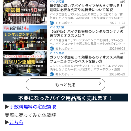
バイク知識
0
します！オススメの積載アイテムも紹介するので、バイ
排気量の違いでバイクライフが大きく変わる！
クの積載に悩んでいる方は参考にしてください。
運転に必要な免許や維持費について解説
バイクの話をしていると当たり前のように出てくる「排
気量」という言葉。あなたはしっかり理解できています
か？ バイクはクルマと違い、排気量によって必要な免
モトスポット
2022-11-25
許・走れる道路の区分・車検の有無などが細かく変わっ
バイク知識
0
てきます。これらはバイクライフに大きく関わるもので
【保存版】バイク保管用のレンタルコンテナの
すので、正しく理解しておきましょう。
選び方とオススメは？
バイク置き場としてレンタルコンテナを検討している方
へ。バイクコンテナを選ぶ時に見るべき4つのポイントと
オススメのレンタルコンテナ会社を徹底解説。これさえ
モトスポット
2024-06-03
読めば自分に最適なレンタルコンテナを見つけることが
バイク用品
2
できます。
ガソリン添加剤って効果あるの？オススメ薬剤
フューエルワンのベストな使い方
エンジン内部のメンテナンスしていますか？エンジンは
洗浄しないとカーボンが溜まり、パワーダウン・燃費の
悪化、燃焼以上、エンジンの焼き付きなどのトラブルの
モトスポット
2023-05-29
原因になります。定期的にガソリン添加剤を入れてエン
ジン内部も綺麗にしましょう。
もっと見る
不要になったバイク用品高く売れます！
▶︎
手数料無料の宅配買取
実際に売ってみた体験談
▶︎
こちら