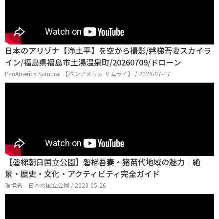
日本のアリゾナ【浄土平】を空から撮影/磐梯吾妻スカイラ
イン/福島県福島市土湯温泉町/20260709/ドローン
PanAmerica Samurai 【パンアメリカ サムライ】 / 2026-07-17
【磐梯朝日国立公園】磐梯吾妻・猪苗代地域の魅力｜絶
景・歴史・文化・アクティビティ完全ガイド
環境省 日本の国立公園 / 2023-05-26