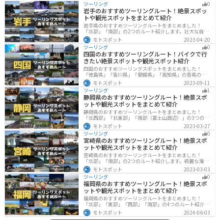
ツーリング
0
岩手のおすすめツーリングルート！絶景スポッ
トや観光スポットをまとめて紹介
岩手県のおすすめツーリングルートをまとめました！
「北部」「南部」の2つのルート紹介します。壮大な自然
や歴史的な観光スポットが多く存在するので楽しめま
モトスポット
2023-04-20
す。バイクで岩手県にツーリングに行く際は参考にして
ツーリング
0
ください。
四国のおすすめツーリングルート！バイクで行
きたい絶景スポットや観光スポット紹介
四国のおすすめツーリングスポットをまとめました！
「徳島県」「香川県」「愛媛県」「高知県」の各県の観
光地紹介します。自然豊かな山々や湖、温泉地が点在
モトスポット
2023-09-11
し、四季折々の景色を楽しめるスポットが多数ありま
ツーリング
1
す。バイクで四国にツーリングに行く際は参考にしてく
静岡県のおすすめツーリングルート！絶景スポ
ださい。
ットや観光スポットをまとめて紹介
静岡県のおすすめツーリングルートをまとめました！
「北西部」「北東部」「南部（富士山周辺）」の3つのル
ート紹介します。富士山を中心に自然豊かな景色や食事
モトスポット
2023-03-27
を楽しめるスポットが多数あります。バイクで静岡県に
ツーリング
0
ツーリングに行く際は参考にしてください。
宮崎県のおすすめツーリングルート！絶景スポ
ットや観光スポットをまとめて紹介
宮崎県のおすすめツーリングルートをまとめました！
「北部」「南部」の2つのルート紹介します。綺麗な海岸
線が特徴的な海・自然豊かな山・趣のある神社を満喫す
モトスポット
2023-03-03
るツーリングができます。バイクで宮崎県にツーリング
ツーリング
0
に行く際は参考にしてください。
福岡県のおすすめツーリングルート！絶景スポ
ットや観光スポットをまとめて紹介
福岡県のおすすめツーリングルートをまとめました！
「北部」「東部」「西部」「南部」の4つのルート紹介し
ます。豊かな自然から歴史ある名所、グルメまで多彩な
モトスポット
2024-06-03
魅力が詰まっており、様々な楽しみ方ができます。バイ