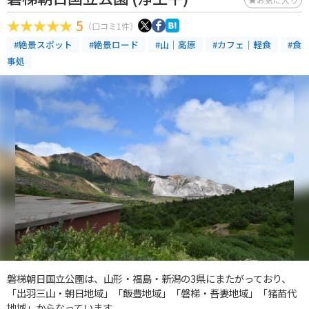
5
（口コミ1件）
#絶景スポット
#絶景ロード
#山｜高原
#カフェ｜軽食
#食
事処
磐梯朝日国立公園は、山形・福島・新潟の3県にまたがっており、
「出羽三山・朝日地域」「飯豊地域」「磐梯・吾妻地域」「猪苗代
地域」からなっています。