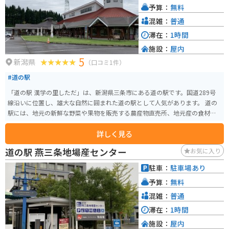
予算：
無料
混雑：
普通
滞在：
1時間
施設：
屋内
5
新潟県
（口コミ1件）
#道の駅
「道の駅 漢学の里しただ」は、新潟県三条市にある道の駅です。国道289号
線沿いに位置し、雄大な自然に囲まれた道の駅として人気があります。 道の
駅には、地元の新鮮な野菜や果物を販売する農産物直売所、地元産の食材を
使った料理を提供するレストラン、地域の特産品を販売するお土産コーナー
詳しく見る
などがあります。特におすすめは、地元産のそば粉を使った手打ちそばや、
新潟名物のタレカツ丼です。 バイクで訪れる場合、道の駅には広い駐車場が
道の駅 燕三条地場産センター
お気に入り
完備されているので安心です。周辺には、美しい景色を楽しめる観光スポッ
トも多くあります。例えば、国の重要文化財に指定されている「旧五十嵐家
駐車：
駐車場あり
住宅」や、四季折々の自然を楽しめる「八木ヶ鼻オートキャンプ場」などが
予算：
無料
あります。 道の駅 漢学の里しただは、ドライブやツーリングの休憩に最適な
だけでなく、地域の文化や自然に触れられる場所としても魅力的です。
混雑：
普通
滞在：
1時間
施設：
屋内