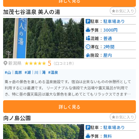
詳しく見る
グの方にもおすすめです。
加茂七谷温泉 美人の湯
お気に入り
駐車：
駐車場あり
予算：
3000円
混雑：
普通
滞在：
2時間
施設：
屋内
5
新潟県
（口コミ1件）
#山｜高原
#湖｜川｜滝
#温泉
粟ヶ岳の景色を楽しめる温泉施設です。宿泊は出来ないものの休憩所として
利用するには最適です。 リーズナブルな値段で大浴場や露天風呂が利用で
き、特に昼の露天風呂は雄大な景色を楽しめてとてもリラックスできます。ま
た「他人が気になる」や「家族でゆったりとした時間を過ごしたい」という
詳しく見る
方には家族風呂（別途料金）があります。 お肌がつるつるすべすべになる効
能もあり、美人の湯という名前の由来だそうです。
向ノ島公園
お気に入り
駐車：
駐車場あり
予算：
無料