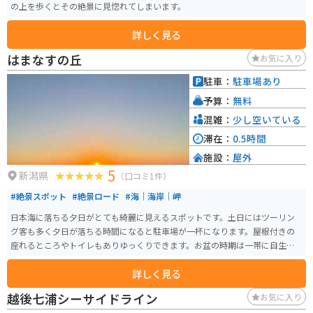
の上を歩くとその絶景に見惚れてしまいます。
詳しく見る
はまなすの丘
お気に入り
駐車：
駐車場あり
予算：
無料
混雑：
少し空いている
滞在：
0.5時間
施設：
屋外
5
新潟県
（口コミ1件）
#絶景スポット
#絶景ロード
#海｜海岸｜岬
日本海に落ちる夕日がとても綺麗に見えるスポットです。土日にはツーリン
グ客も多く夕日が落ちる時間になると駐車場が一杯になります。屋根付きの
座れるところやトイレもありゆっくりできます。お盆の時期は一帯に自生し
ているはまなすもとても綺麗です。
詳しく見る
越後七浦シーサイドライン
お気に入り