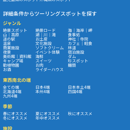
詳細条件からツーリングスポットを探す
ジャンル
絶景スポット
絶景ロード
海｜海岸｜岬
山｜高原
湖｜川｜滝
食事処
道の駅
お土産
神社｜寺院
温泉
文化施設
カフェ｜軽食
商業施設
ソフトクリーム
林道
夜景
イベント体験
宿泊施設
美術館｜資料館
海鮮
ダム
キャンプ場
スイーツ
珍スポット
動植物園
お肉
麺類
お酒
ライダーハウス
東西南北の端
全ての端
日本4端
日本本土4端
北海道4端
本州4端
四国4端
九州4端
季節
春にオススメ
夏にオススメ
秋にオススメ
冬にオススメ
年中オススメ
施設