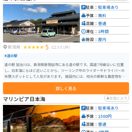
地も多いので、観光拠点としてもおすすめです。 【おすすめポイント】 * 谷
駐車：
駐車場あり
川岳を一望できる絶景スポット * 新鮮な地元野菜や特産品が購入できる * 南
予算：
無料
魚沼産コシヒカリを使った美味しい食事が楽しめる * バイクツーリングの休
憩場所にも最適
混雑：
普通
滞在：
1時間
施設：
屋内
5
新潟県
（口コミ1件）
#道の駅
道の駅 加治川は、新潟県新発田市にある道の駅です。国道7号線沿いに位置
し、日本海にもほど近いことから、ツーリング中のライダーやドライバーの
休憩スポットとして人気があります。 施設内には、地元の新鮮な農産物を販
売する直売所や、地元食材を使った料理を提供するレストランがあります。
詳しく見る
特に、日本海の海の幸をふんだんに使った海鮮丼や、地元産コシヒカリを使
ったおむすびはおすすめです。 また、道の駅 加治川は、周辺に観光スポット
マリンピア日本海
お気に入り
が多いのも魅力です。車で約10分のところには、月岡温泉があり、温泉街の
散策を楽しむことができます。バイクで訪れた際は、日本海沿いの国道7号線
駐車：
駐車場あり
を北上するルートもおすすめです。風光明媚な海岸線を走りながら、日本海
予算：
1500円
の雄大な景色を楽しむことができます。
混雑：
普通