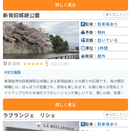
詳しく見る
ランでは、へぎそばなど、地元の食材を使った料理を楽しむことができます。
バイクで訪れる場合、道の駅には広い駐車場があるので安心して駐車できま
新発田城跡公園
お気に入り
す。国道17号線は、ツーリングコースとしても人気なので、休憩場所として
利用するのも良いでしょう。周辺には、悠久山公園など、自然豊かな観光スポ
駐車：
駐車場あり
ットも点在しているので、ツーリングの拠点としても最適です。 道の駅 花夢
予算：
無料
里にいつは、地元の魅力が詰まった道の駅です。新鮮な農産物や地元グルメ
を楽しみながら、ゆっくりと休憩することができます。
混雑：
空いている
滞在：
1時間
施設：
屋外
5
新潟県
（口コミ2件）
#文化施設
新発田市内自衛隊駐屯地隣にある新発田城とその周りの広場です。 桜の開花
時期には、ぼんぼりが設置され、夜桜も楽しめます。お堀に映える夜桜とラ
イトアップされたお城のコラボレーションが美しいです。 春には桜、初夏に
はアヤメ、秋には紅葉、冬には一面の雪景色と一年を通して楽しむことがで
詳しく見る
きる市民の憩いの公園です。
ラブランジェ リシェ
お気に入り
駐車：
駐車場あり