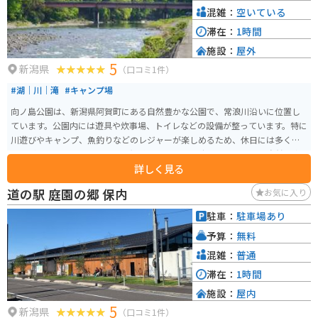
混雑：
空いている
滞在：
1時間
施設：
屋外
5
新潟県
（口コミ1件）
#湖｜川｜滝
#キャンプ場
向ノ島公園は、新潟県阿賀町にある自然豊かな公園で、常浪川沿いに位置し
ています。公園内には遊具や炊事場、トイレなどの設備が整っています。特に
川遊びやキャンプ、魚釣りなどのレジャーが楽しめるため、休日には多くの
人々が訪れます。キャンプ場は無料です。 公園は広々としており、自然の中
詳しく見る
でのびのびと過ごすことができる環境が整っています。また、毎年8月16日に
は「上川ふれあい祭り」が開催され、地域の人々と観光客で賑わいます。ー
道の駅 庭園の郷 保内
お気に入り
ベキューやピクニックを楽しむのに最適な場所です。公園までは磐越自動車
道の津川インターを降りて10分~15分程度車を走らせたところです。道中も森
駐車：
駐車場あり
の中の道で空気も良くて気持ちがよいです。
予算：
無料
混雑：
普通
滞在：
1時間
施設：
屋内
5
新潟県
（口コミ1件）