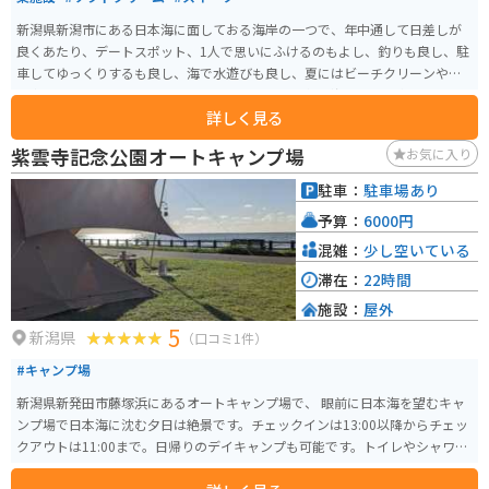
新潟県新潟市にある日本海に面しておる海岸の一つで、年中通して日差しが
良くあたり、デートスポット、1人で思いにふけるのもよし、釣りも良し、駐
車してゆっくりするも良し、海で水遊びも良し、夏にはビーチクリーンや海
の家、サップ、マリンスポーツもできて非常に人気の海岸です。水質も良
詳しく見る
く、水が透き通ってます。 近くにはジェラート屋さんや水族館、新潟の都心
部である古町や万代の好立地にあり、アクセスも良好です。
紫雲寺記念公園オートキャンプ場
お気に入り
駐車：
駐車場あり
予算：
6000円
混雑：
少し空いている
滞在：
22時間
施設：
屋外
5
新潟県
（口コミ1件）
#キャンプ場
新潟県新発田市藤塚浜にあるオートキャンプ場で、 眼前に日本海を望むキャ
ンプ場で日本海に沈む夕日は絶景です。チェックインは13:00以降からチェッ
クアウトは11:00まで。日帰りのデイキャンプも可能です。トイレやシャワー
もキレイな高規格オートキャンプ場です。バイクサイトもあるのでツーリン