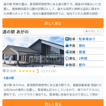
道の駅 阿賀の里は、新潟県阿賀野市にある道の駅です。国道49号線沿いに位
置し、磐梯朝日国立公園の玄関口として、雄大な自然と新鮮な空気に囲まれ
た休憩スポットです。 地元の農産物直売所では、地元でとれた新鮮な野菜や
果物をはじめ、阿賀野市の特産品である「ヤスダヨーグルト」や「笹だん
詳しく見る
ご」など、お土産に最適な商品が数多く販売されています。また、レストラン
では、地元産の食材を使った郷土料理や、手打ちそばなどが楽しめます。 バ
道の駅 あがの
お気に入り
イクで訪れる場合、道の駅には広い駐車場が完備されているので安心です。
周辺には、磐梯吾妻スカイラインや奥只見シルバーラインなど、景観の美し
駐車：
駐車場あり
いワインディングロードが数多く走り、ツーリングの拠点としても最適で
予算：
無料
す。 道の駅 阿賀の里は、自然豊かな環境の中で、地元の美味しいものを味わ
ったり、景色を楽しんだり、ゆっくりと休憩できる場所です。ドライブやツ
混雑：
普通
ーリングの途中に、ぜひお立ち寄りください。
滞在：
1時間
施設：
屋内
5
新潟県
（口コミ1件）
#道の駅
道の駅 あがのは、新潟県阿賀野市にある道の駅です。 磐越自動車道 安田ICか
ら約1kmの場所に位置し、駐車場も広々としているので、車でのアクセスに
便利です。 バイクで行く場合でも、駐車場に余裕があるので安心して停めら
れます。 地元の農産物が並ぶ直売所や、郷土料理を提供するレストラン、観
詳しく見る
光案内所などを併設しており、ドライブ中の休憩スポットとして人気があり