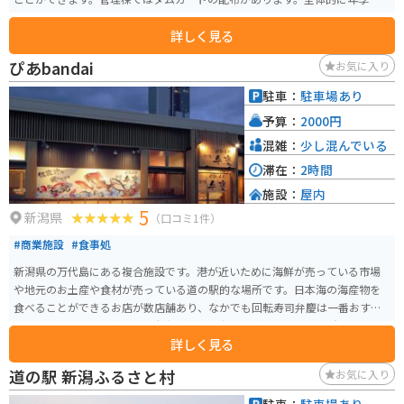
った建物です。
詳しく見る
ぴあbandai
お気に入り
駐車：
駐車場あり
予算：
2000円
混雑：
少し混んでいる
滞在：
2時間
施設：
屋内
5
新潟県
（口コミ1件）
#商業施設
#食事処
新潟県の万代島にある複合施設です。港が近いために海鮮が売っている市場
や地元のお土産や食材が売っている道の駅的な場所です。日本海の海産物を
食べることができるお店が数店舗あり、なかでも回転寿司弁慶は一番おすす
めです。回転寿司ながらも日本海の新鮮な海の幸が食べられる場所です。その
詳しく見る
他カフェもあり、老若男女楽しむことができる場所です。
道の駅 新潟ふるさと村
お気に入り