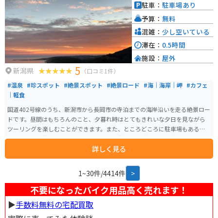
駐車：
駐車場あり
予算：
無料
混雑：
少し空いている
滞在：
0.5時間
施設：
屋外
5
新潟県
（口コミ1件）
#温泉
#珍スポット
#絶景スポット
#絶景ロード
#海｜海岸｜岬
#カフェ
｜軽食
国道402号線のうち、新潟市から長岡市の寺泊までの海岸沿いを走る絶景ロー
ドです。昼間はもちろんのこと、夕暮れ時はとてもきれいな夕日を見ながら
ツーリングを楽しむことができます。また、ところどころに駐車場もあるの
で、ゆっくり海を眺めることもできます。海の幸を楽しめる食事処、眺めの
詳しく見る
良いカフェ、絶景の角田浜灯台などお食事処も景色も楽しめるルートです。
また、キャンプ場や温泉もシーサイドライン近くに密集しています。
1~30件/4414件
>
不要になったバイク用品高く売れます！
▶︎
手数料無料の宅配買取