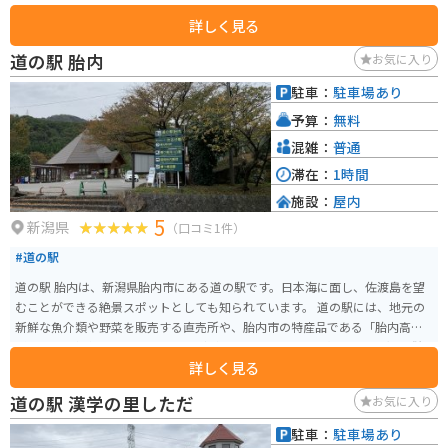
です。
詳しく見る
道の駅 胎内
お気に入り
駐車：
駐車場あり
予算：
無料
混雑：
普通
滞在：
1時間
施設：
屋内
5
新潟県
（口コミ1件）
#道の駅
道の駅 胎内は、新潟県胎内市にある道の駅です。日本海に面し、佐渡島を望
むことができる絶景スポットとしても知られています。 道の駅には、地元の
新鮮な魚介類や野菜を販売する直売所や、胎内市の特産品である「胎内高原
ビール」を提供するレストランなどがあります。また、展望風呂や足湯も併
詳しく見る
設されており、日本海を眺めながらゆったりとくつろぐことができます。 バ
イクで訪れる場合、道の駅には広い駐車場が完備されているので安心です。
道の駅 漢学の里しただ
お気に入り
日本海沿いの道をツーリングする際には、ぜひ立ち寄ってみてください。道
の駅周辺には、風力発電の風車が立ち並ぶ「胎内風力発電所」や、海水浴場
駐車：
駐車場あり
としても人気の「胎内海水浴場」など、見どころもたくさんあります。