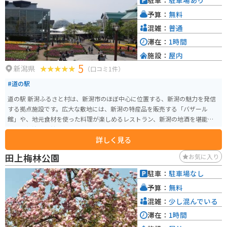
駐車：
駐車場あり
予算：
無料
混雑：
普通
滞在：
1時間
施設：
屋内
5
新潟県
（口コミ1件）
#道の駅
道の駅 新潟ふるさと村は、新潟市のほぼ中心に位置する、新潟の魅力を発信
する拠点施設です。広大な敷地には、新潟の特産品を販売する「バザール
館」や、地元食材を使った料理が楽しめるレストラン、新潟の地酒を堪能で
きる「新潟麦酒館」、プラネタリウムや展望タワーなどがあります。 施設内
詳しく見る
にはバイク駐車場も完備されており、ツーリングの休憩にも最適です。周辺
には、日本海側最大級の古墳群である「沼垂古墳群」や、国の重要文化財に
田上梅林公園
お気に入り
指定されている「旧齋藤家別邸」など、歴史を感じられるスポットも点在し
ています。また、少し足を延ばせば、日本海の雄大な景色を望むことができ
駐車：
駐車場なし
る「笹川流れ」もおすすめです。 新潟ふるさと村では、季節ごとに様々なイ
予算：
無料
ベントも開催されているので、事前にホームページなどで情報をチェックし
ていくのがおすすめです。新潟名物の笹団子やへぎそば、新鮮な魚介類など、
混雑：
少し混んでいる
新潟の食を満喫できるのも魅力です。
滞在：
1時間