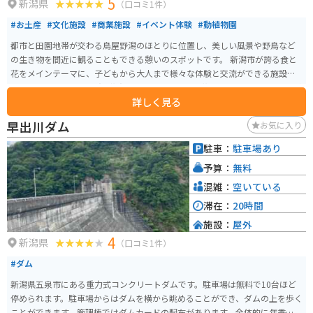
5
新潟県
（口コミ1件）
#お土産
#文化施設
#商業施設
#イベント体験
#動植物園
都市と田園地帯が交わる鳥屋野潟のほとりに位置し、美しい風景や野鳥など
の生き物を間近に観ることもできる憩いのスポットです。 新潟市が誇る食と
花をメインテーマに、子どもから大人まで様々な体験と交流ができる施設が
そろっています。 「食育･花育センター」は「食と花」を一体的に学ぶことが
詳しく見る
できる施設です。 「こども創造センター」は陶芸や美術工作などの創作スペ
ース、年齢に合わせた遊びができるスペース、親子が集まって交流できる憩
早出川ダム
お気に入り
いの場が用意されています。 「動物ふれあいセンター」はアルパカ、カピバ
ラ、ヤギ、ヒツジ、ウサギなどの動物が飼育されています。 「食と花の交流
駐車：
駐車場あり
センターエリア」はマーケット、レストランがあります。
予算：
無料
混雑：
空いている
滞在：
20時間
施設：
屋外
4
新潟県
（口コミ1件）
#ダム
新潟県五泉市にある重力式コンクリートダムです。駐車場は無料で10台ほど
停められます。駐車場からはダムを横から眺めることができ、ダムの上を歩く
ことができます。管理棟ではダムカードの配布があります。全体的に年季の入