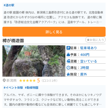
#道の駅
道の駅 庭園の郷 保内は、新潟県三島郡弥彦村にある道の駅です。北陸自動車
道 弥彦ICからわずか5分の場所に位置し、アクセスも抜群です。 道の駅に隣
接する「弥彦総合文化会館アクアパーク」には、温泉やプール、トレーニン
グルームなどがあり、ドライブの疲れを癒やすのに最適です。 また、道の駅
詳しく見る
内には、地元の新鮮な野菜や果物をはじめ、特産品やお土産が豊富に揃って
います。 バイクで訪れる方は、道の駅の広い駐車場を利用できるので安心で
樽が橋遊園
お気に入り
す。弥彦村周辺には、弥彦神社や弥彦山スカイラインなど、ツーリングスポッ
トも充実しています。 弥彦村は「山の幸」「海の幸」どちらも楽しめる場所
駐車：
駐車場あり
として知られています。日本海の新鮮な魚介類はもちろん、山間部で採れる
予算：
400円
山菜やきのこも人気です。 道の駅 庭園の郷 保内で休憩がてら、地元のグルメ
や観光情報収集はいかがでしょうか。
混雑：
空いている
滞在：
2時間
施設：
屋外
5
新潟県
（口コミ1件）
#イベント体験
#動植物園
アルパカ、ヤギ、ポニーに餌やり体験ができます。そのほかにもツキノワグ
マやダチョウ、フラミンゴ、クジャクなど珍しい動物も見ることができま
す。園内の建物や動物の檻なども全体的に新しく綺麗でとても過ごしやすい