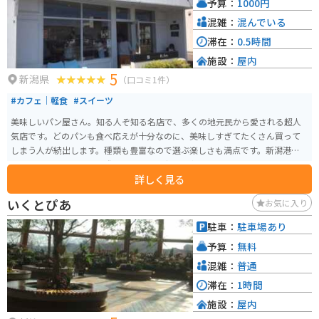
予算：
1000円
混雑：
混んでいる
滞在：
0.5時間
施設：
屋内
5
新潟県
（口コミ1件）
#カフェ｜軽食
#スイーツ
美味しいパン屋さん。知る人ぞ知る名店で、多くの地元民から愛される超人
気店です。どのパンも食べ応えが十分なのに、美味しすぎてたくさん買って
しまう人が続出します。種類も豊富なので選ぶ楽しさも満点です。新潟港に近
いので、フェリーに乗る際のオシャレな朝食・軽食として買っていくのもオ
詳しく見る
ススメです。
いくとぴあ
お気に入り
駐車：
駐車場あり
予算：
無料
混雑：
普通
滞在：
1時間
施設：
屋内