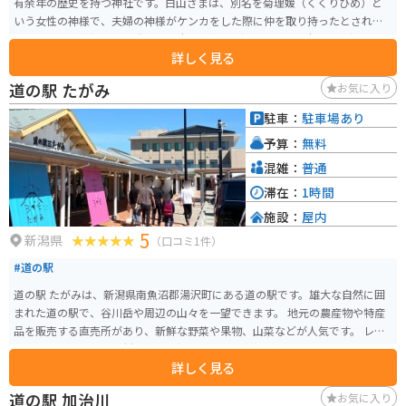
有余年の歴史を持つ神社です。白山さまは、別名を菊理媛（くくりひめ）と
いう女性の神様で、夫婦の神様がケンカをした際に仲を取り持ったとされて
います。この神社は、厄祓い・厄除け、縁結び祈願、家内安全、安産祈願、合
詳しく見る
格祈願など、多彩なご利益があるとされています。 午前9時から午後4時40分
までお参りが可能です。JR越後線白山駅から徒歩約10分の距離にあり、新潟
道の駅 たがみ
お気に入り
市の中心部に位置しているため、アクセスも便利です。地元では“白山様”と
慕われ、その歴史は1000年以上に及びます。長い歴史を持つこの神社の厳か
駐車：
駐車場あり
な雰囲気と、神聖な空間を体感することができます。 七夕風鈴まつり期間中
予算：
無料
の6月末～7月初旬は、梅雨の時期で雨模様の日もあります。古くから鈴の音
色には「清める力」「邪気をはらう力」があるとされています。1,000個以上
混雑：
普通
のカラフルな風鈴が境内を彩る美しい光景も、心を癒してくれることでしょ
滞在：
1時間
う。雨の日は水たまりに景色が映り、風鈴と水と光がフォトジェニックな光
施設：
屋内
景を見せてくれます。 この梅雨だからこそ見られる美しさも、七夕風鈴まつ
5
りの魅力の1つです。
新潟県
（口コミ1件）
#道の駅
道の駅 たがみは、新潟県南魚沼郡湯沢町にある道の駅です。雄大な自然に囲
まれた道の駅で、谷川岳や周辺の山々を一望できます。 地元の農産物や特産
品を販売する直売所があり、新鮮な野菜や果物、山菜などが人気です。 レス
トランでは、地元の食材を使った郷土料理や麺類などを味わえます。特に、
詳しく見る
南魚沼産コシヒカリを使った料理は絶品です。 バイクで訪れる場合、道の駅
たがみは、三国街道（国道17号線）沿いに位置しており、ツーリングの休憩
道の駅 加治川
お気に入り
場所としても最適です。谷川岳や苗場山へのアクセスも良く、周辺には温泉