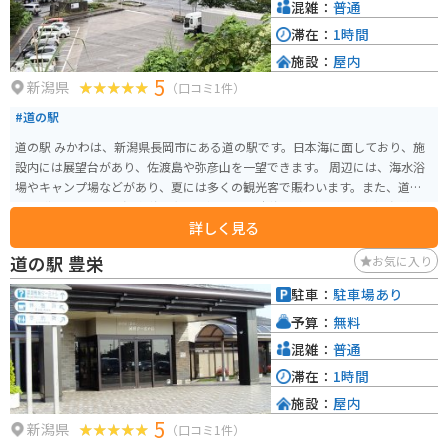
混雑：
普通
滞在：
1時間
施設：
屋内
5
新潟県
（口コミ1件）
#道の駅
道の駅 みかわは、新潟県長岡市にある道の駅です。日本海に面しており、施
設内には展望台があり、佐渡島や弥彦山を一望できます。 周辺には、海水浴
場やキャンプ場などがあり、夏には多くの観光客で賑わいます。また、道の
駅の隣には「みかわ温泉 海の湯」があり、日本海の絶景を眺めながら温泉を
詳しく見る
楽しむことができます。温泉はナトリウム-塩化物強塩泉で、保温効果が高く
湯冷めしにくいのが特徴です。 バイクで訪れる場合、日本海沿岸を走る国道3
道の駅 豊栄
お気に入り
52号線は、景色が良くツーリングに最適です。道の駅には、バイク専用の駐
車場も用意されています。 地元の名産品としては、新鮮な海の幸が挙げられ
駐車：
駐車場あり
ます。道の駅内のレストランでは、地元で獲れた魚介類を使った料理を楽し
予算：
無料
むことができます。また、お土産コーナーでは、干物や海産物の加工品など
も販売されています。
混雑：
普通
滞在：
1時間
施設：
屋内
5
新潟県
（口コミ1件）