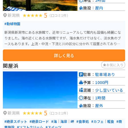
滞在：
2時間
施設：
屋内
5
新潟県
（口コミ1件）
#動植物園
新潟県新潟市にある水族館で、近年リニューアルして館内も設備も綺麗にな
りました。海の近くにある水族館ですが、海水魚だけではなく、淡水魚のブ
ースもあります。上流・中流・下流と川の区分に分かれて設置されており、
新潟の水に関する生物の生態が学ぶことができます。
詳しく見る
関屋浜
お気に入り
駐車：
駐車場あり
予算：
1000円
混雑：
少し空いている
滞在：
1時間
施設：
屋外
5
新潟県
（口コミ1件）
#絶景スポット
#絶景ロード
#海｜海岸｜岬
#食事処
#カフェ｜軽食
#商
業施設
#ソフトクリーム
#スイーツ