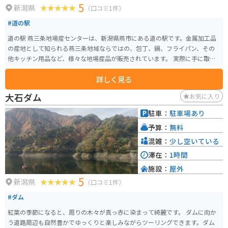
5
新潟県
（口コミ1件）
#道の駅
道の駅 燕三条地場産センターは、新潟県燕市にある道の駅です。金属加工品
の産地として知られる燕三条地域ならではの、包丁、鍋、フライパン、その
他キッチン用品など、様々な地場産品が販売されています。 実際に手に取っ
て商品を見ることができるので、お土産選びにも最適です。地元の新鮮な野
詳しく見る
菜や果物、お土産も充実しており、食事処では、地元食材を使った料理を楽
しむことができます。 バイクで訪れる場合、道の駅には広い駐車場が完備さ
大石ダム
お気に入り
れているので安心です。燕三条地域は、金属加工の工場見学ができるところ
もあるので、興味のある方は足を運んでみてはいかがでしょうか。
駐車：
駐車場あり
予算：
無料
混雑：
少し空いている
滞在：
1時間
施設：
屋外
5
新潟県
（口コミ1件）
#ダム
紅葉の季節になると、周りの木々が真っ赤に染まって綺麗です。 ダムに向か
う道路周辺も自然豊かでゆっくりと楽しみながらツーリングできます。ダム