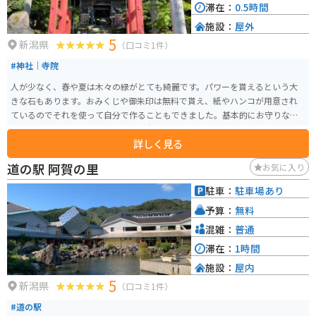
滞在：
0.5時間
施設：
屋外
5
新潟県
（口コミ1件）
#神社｜寺院
人が少なく、春や夏は木々の緑がとても綺麗です。パワーを貰えるという大
きな石もあります。おみくじや御朱印は無料で貰え、紙やハンコが用意され
ているのでそれを使って自分で作ることもできました。基本的にお守りなど
が売っているところに人はおらず、自分で購入金額分を納めるといった仕様
詳しく見る
でした。小さな神社ですが、全体的に綺麗です。
道の駅 阿賀の里
お気に入り
駐車：
駐車場あり
予算：
無料
混雑：
普通
滞在：
1時間
施設：
屋内
5
新潟県
（口コミ1件）
#道の駅