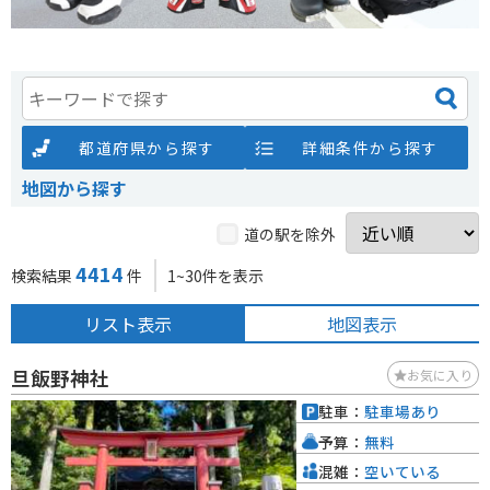
都道府県から探す
詳細条件から探す
地図から探す
道の駅を除外
4414
検索結果
件
1~30件を表示
リスト表示
地図表示
旦飯野神社
お気に入り
駐車：
駐車場あり
予算：
無料
混雑：
空いている