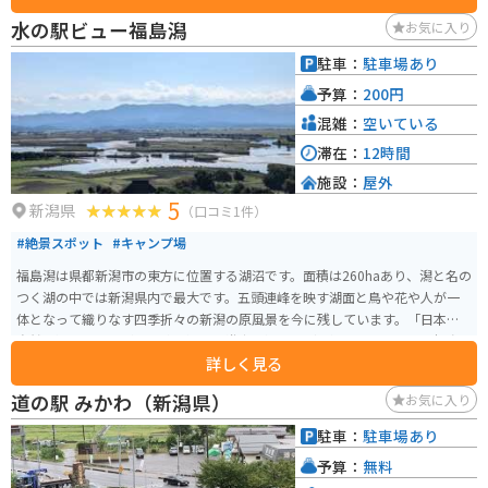
ます。 特産品としては、地元産コシヒカリや新鮮な野菜、笹団子などが人気
水の駅ビュー福島潟
お気に入り
です。 周辺には、五頭温泉郷や安田瓦ロードなど、観光スポットも点在して
いるので、観光拠点としても利用できます。 特に五頭温泉郷は、開湯1300年
駐車：
駐車場あり
の歴史を持つ温泉地として知られており、日帰り入浴も可能です。 道の駅 あ
予算：
200円
がの 住所：〒959-1923 新潟県阿賀野市安田字飯田2038-1 電話番号：0250-6
8-7736
混雑：
空いている
滞在：
12時間
施設：
屋外
5
新潟県
（口コミ1件）
#絶景スポット
#キャンプ場
福島潟は県都新潟市の東方に位置する湖沼です。面積は260haあり、潟と名の
つく湖の中では新潟県内で最大です。五頭連峰を映す湖面と鳥や花や人が一
体となって織りなす四季折々の新潟の原風景を今に残しています。「日本の
自然百選」「にいがた景勝百選」「遊歩百選」などに選ばれています。福島
詳しく見る
潟はオオヒシクイやオニバスをはじめとして貴重な動植物が数多く生活して
おり、全国でも有数の自然豊かな場所です。 かなり広い駐車場があるので、
道の駅 みかわ（新潟県）
お気に入り
駐車の心配はありません。キャンプ場が併設されていますが環境保全の観点
から人数制限、事前申込制となっていますので注意してください。近くに月
駐車：
駐車場あり
岡温泉がありますので宿泊はそちらでもできます。
予算：
無料