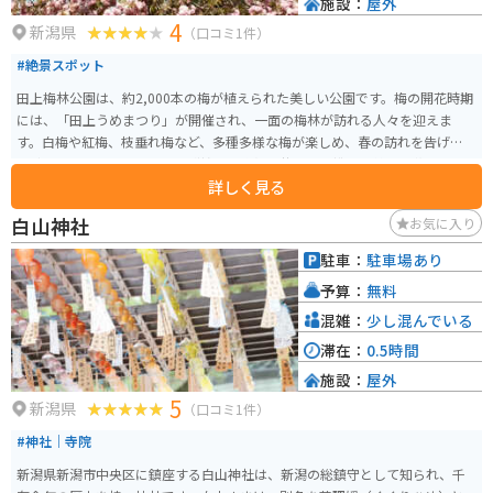
施設：
屋外
4
新潟県
（口コミ1件）
#絶景スポット
田上梅林公園は、約2,000本の梅が植えられた美しい公園です。梅の開花時期
には、「田上うめまつり」が開催され、一面の梅林が訪れる人々を迎えま
す。白梅や紅梅、枝垂れ梅など、多種多様な梅が楽しめ、春の訪れを告げる風
物詩となっています。公園は隣接する梅畑と共に、薄桃色の美しい花々で覆
詳しく見る
われ、とても綺麗です。専用駐車場がないため、訪れる際は田上中学校のプ
ール付近入口または公園裏手（梅畑）側入口を利用してください。数年前ま
白山神社
お気に入り
では、地元人の知る人ぞ知るレアなお花見スポットだったのですが、今や大
勢の人が訪れる観光スポットになりました。
駐車：
駐車場あり
予算：
無料
混雑：
少し混んでいる
滞在：
0.5時間
施設：
屋外
5
新潟県
（口コミ1件）
#神社｜寺院
新潟県新潟市中央区に鎮座する白山神社は、新潟の総鎮守として知られ、千