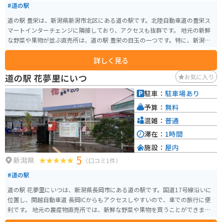
#道の駅
道の駅 豊栄は、新潟県新潟市北区にある道の駅です。北陸自動車道の豊栄ス
マートインターチェンジに隣接しており、アクセスも抜群です。 地元の新鮮
な野菜や果物が並ぶ直売所は、道の駅 豊栄の目玉の一つです。特に、新潟名
産の「ヤスダヨーグルト」や「笹団子」は、お土産におすすめです。 バイク
詳しく見る
で訪れる場合、道の駅には広い駐車場が完備されているので安心です。ま
た、周辺には、日本海や佐潟など、風光明媚な観光スポットも点在していま
道の駅 花夢里にいつ
お気に入り
す。道の駅を起点に、ツーリングを楽しむのも良いでしょう。 周辺には、郷
土料理である「へぎそば」を提供する店も多く、ランチにも最適なエリアで
駐車：
駐車場あり
す。
予算：
無料
混雑：
普通
滞在：
1時間
施設：
屋内
5
新潟県
（口コミ1件）
#道の駅
道の駅 花夢里にいつは、新潟県長岡市にある道の駅です。国道17号線沿いに
位置し、関越自動車道 長岡ICからもアクセスしやすいので、車での旅行に便
利です。 地元の農産物直売所では、新鮮な野菜や果物を買うことができま
す。特に、地元産のコシヒカリや、季節の野菜はおすすめです。また、レスト