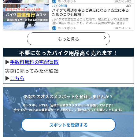
モトスポット
2023-05-02
因であることが多いです。その場合、押しがけやバッテ
バイク知識
0
リー復旧サービスなどを活用しましょう。事前にできる
バイクで雪道を走ると違反になる？安全に走る
対処準備についても解説します。
ためのコツも解説！
バイクで雪道を走るのは危険で、場合によっては道路交
通法違反になることも。とはいえ突然の大雪に遭遇する
こともあります。この記事では、雪道で転倒しないため
モトスポット
2025-11-14
の走り方のコツや滑り止め対策、雪道に強いバイクの特
徴まで詳しく解説します。
もっと見る
不要になったバイク用品高く売れます！
▶︎
手数料無料の宅配買取
実際に売ってみた体験談
▶︎
こちら
あなたのオススメスポットを登録しませんか？
モトスポットでは、皆様からオススメスポットを募集しています！
全ライダーのための最高なサービス作りに、ご協力よろしくお願いいたします。
スポットを登録する