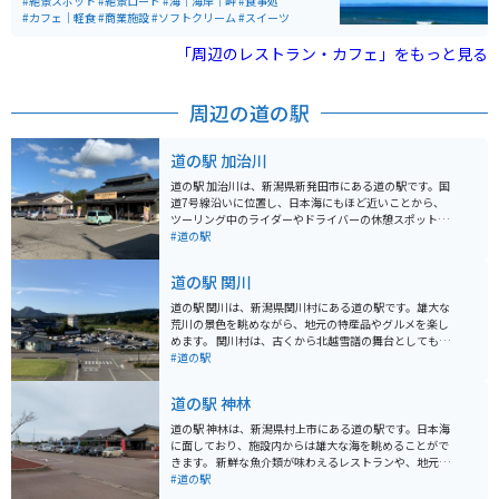
りするも良し、海で水遊びも良し、夏にはビーチクリー
#絶景スポット
#絶景ロード
#海｜海岸｜岬
#食事処
ンや海の家、サップ、マリンスポーツもできて非常に人
#カフェ｜軽食
#商業施設
#ソフトクリーム
#スイーツ
気の海岸です。水質も良く、水が透き通ってます。 近く
にはジェラート屋さんや水族館、新潟の都心部である古
「周辺のレストラン・カフェ」をもっと見る
町や万代の好立地にあり、アクセスも良好です。
周辺の道の駅
道の駅 加治川
道の駅 加治川は、新潟県新発田市にある道の駅です。国
道7号線沿いに位置し、日本海にもほど近いことから、
ツーリング中のライダーやドライバーの休憩スポットと
して人気があります。 施設内には、地元の新鮮な農産物
#道の駅
を販売する直売所や、地元食材を使った料理を提供する
レストランがあります。特に、日本海の海の幸をふんだ
道の駅 関川
んに使った海鮮丼や、地元産コシヒカリを使ったおむす
びはおすすめです。 また、道の駅 加治川は、周辺に観光
道の駅 関川は、新潟県関川村にある道の駅です。雄大な
スポットが多いのも魅力です。車で約10分のところに
荒川の景色を眺めながら、地元の特産品やグルメを楽し
は、月岡温泉があり、温泉街の散策を楽しむことができ
めます。 関川村は、古くから北越雪譜の舞台としても知
ます。バイクで訪れた際は、日本海沿いの国道7号線を北
られ、歴史と文化を感じられる場所です。道の駅では、
#道の駅
上するルートもおすすめです。風光明媚な海岸線を走り
地元で採れた新鮮な野菜や果物、山菜などが販売されて
ながら、日本海の雄大な景色を楽しむことができます。
います。また、関川名物の「油揚げ」や「へぎそば」も
道の駅 神林
人気です。 バイクで訪れる際は、道の駅からほど近い
「猿ヶ京温泉」や「鷹の巣温泉」で疲れた体を癒やすの
道の駅 神林は、新潟県村上市にある道の駅です。日本海
もおすすめです。周辺には、ワインディングロードも多
に面しており、施設内からは雄大な海を眺めることがで
いため、ツーリングの休憩スポットとしても最適です。
きます。 新鮮な魚介類が味わえるレストランや、地元の
特産品を販売する直売所が人気です。特に、鮭やいくら
#道の駅
などの海産物は絶品で、お土産にも最適です。 バイクで