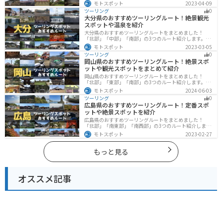
す。国際色豊かな街並みや世界遺産、絶景ポイントが数
モトスポット
2023-04-09
多く存在し、様々な楽しみ方ができます。バイクで長崎
ツーリング
0
県にツーリングに行く際は参考にしてください。
大分県のおすすめツーリングルート！絶景観光
スポットや温泉を紹介
大分県のおすすめツーリングルートをまとめました！
「北部」「中部」「南部」の3つのルート紹介します。阿
蘇の雄大な自然を満喫できるスポットや温泉を満喫する
モトスポット
2023-03-05
ツーリングができます。バイクで大分県にツーリングに
ツーリング
0
行く際は参考にしてください。
岡山県のおすすめツーリングルート！絶景スポ
ットや観光スポットをまとめて紹介
岡山県のおすすめツーリングルートをまとめました！
「北部」「東部」「南部」の3つのルート紹介します。岡
山市や倉敷市など、歴史ある街並みも魅力的で、バイク
モトスポット
2024-06-03
ツーリングに最適なスポットが多数あります。バイクで
ツーリング
0
岡山県にツーリングに行く際は参考にしてください。
広島県のおすすめツーリングルート！定番スポ
ットや絶景スポットを紹介
広島県のおすすめツーリングルートをまとめました！
「北部」「南東部」「南西部」の3つのルート紹介しま
す。自然豊かな山と海だけでなく、歴史的価値のある建
モトスポット
2023-02-27
造物も多数あるので、飽きることなくツーリングを堪能
できます。バイクで広島県にツーリングに行く際は参考
にしてください。
もっと見る
オススメ記事