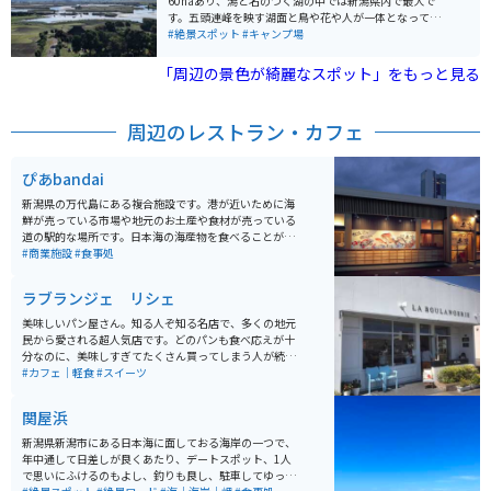
60haあり、潟と名のつく湖の中では新潟県内で最大で
す。五頭連峰を映す湖面と鳥や花や人が一体となって織
りなす四季折々の新潟の原風景を今に残しています。
#絶景スポット
#キャンプ場
「日本の自然百選」「にいがた景勝百選」「遊歩百選」
などに選ばれています。福島潟はオオヒシクイやオニバ
「周辺の景色が綺麗なスポット」をもっと見る
スをはじめとして貴重な動植物が数多く生活しており、
全国でも有数の自然豊かな場所です。 かなり広い駐車場
があるので、駐車の心配はありません。キャンプ場が併
周辺のレストラン・カフェ
設されていますが環境保全の観点から人数制限、事前申
込制となっていますので注意してください。近くに月岡
温泉がありますので宿泊はそちらでもできます。
ぴあbandai
新潟県の万代島にある複合施設です。港が近いために海
鮮が売っている市場や地元のお土産や食材が売っている
道の駅的な場所です。日本海の海産物を食べることがで
きるお店が数店舗あり、なかでも回転寿司弁慶は一番お
#商業施設
#食事処
すすめです。回転寿司ながらも日本海の新鮮な海の幸が
食べられる場所です。その他カフェもあり、老若男女楽
ラブランジェ リシェ
しむことができる場所です。
美味しいパン屋さん。知る人ぞ知る名店で、多くの地元
民から愛される超人気店です。どのパンも食べ応えが十
分なのに、美味しすぎてたくさん買ってしまう人が続出
します。種類も豊富なので選ぶ楽しさも満点です。新潟
#カフェ｜軽食
#スイーツ
港に近いので、フェリーに乗る際のオシャレな朝食・軽
食として買っていくのもオススメです。
関屋浜
新潟県新潟市にある日本海に面しておる海岸の一つで、
年中通して日差しが良くあたり、デートスポット、1人
で思いにふけるのもよし、釣りも良し、駐車してゆっく