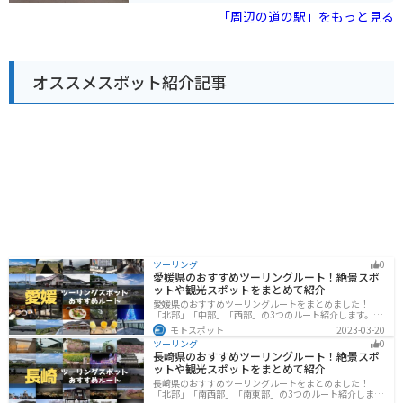
訪れる場合、日本海沿いのシーサイドラインを走行する
「周辺の道の駅」をもっと見る
と、爽快なツーリングを楽しむことができます。道の駅
には、バイク専用の駐車場も完備されています。 周辺に
は、笹川流れなど、風光明媚な観光スポットも多く点在
しています。道の駅 神林を拠点に、新潟の自然を満喫す
オススメスポット紹介記事
る旅を楽しんでみてはいかがでしょうか。
ツーリング
0
愛媛県のおすすめツーリングルート！絶景スポ
ットや観光スポットをまとめて紹介
愛媛県のおすすめツーリングルートをまとめました！
「北部」「中部」「西部」の3つのルート紹介します。山
や海といった自然だけでなく、気軽に渡れる島もあり
モトスポット
2023-03-20
様々な楽しみ方ができます。バイクで愛媛県にツーリン
ツーリング
0
グに行く際は参考にしてください。
長崎県のおすすめツーリングルート！絶景スポ
ットや観光スポットをまとめて紹介
長崎県のおすすめツーリングルートをまとめました！
「北部」「南西部」「南東部」の3つのルート紹介しま