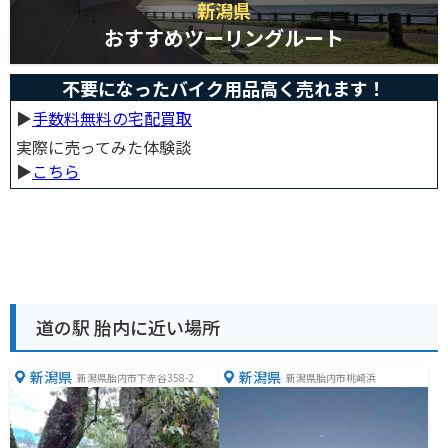
新潟県
おすすめツーリングルート
不要になったバイク用品高く売れます！
▶︎
手数料無料の宅配買取
実際に売ってみた体験談
▶︎
こちら
道の駅 胎内に近い場所
新潟県
新潟県
新潟県胎内市下赤谷358-2
新潟県胎内市桃崎浜