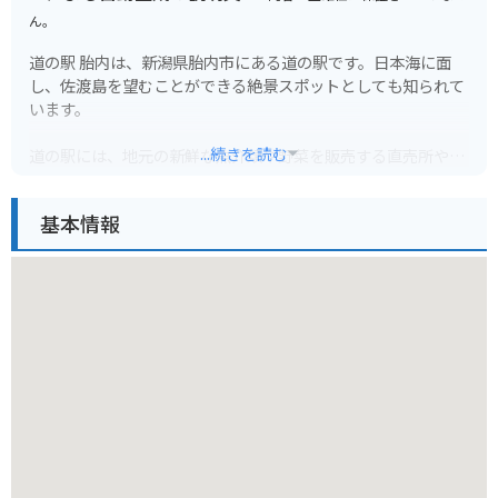
ん。
道の駅 胎内は、新潟県胎内市にある道の駅です。日本海に面
し、佐渡島を望むことができる絶景スポットとしても知られて
います。
...続きを読む
道の駅には、地元の新鮮な魚介類や野菜を販売する直売所や、
胎内市の特産品である「胎内高原ビール」を提供するレストラ
ンなどがあります。また、展望風呂や足湯も併設されており、
基本情報
日本海を眺めながらゆったりとくつろぐことができます。
バイクで訪れる場合、道の駅には広い駐車場が完備されている
ので安心です。日本海沿いの道をツーリングする際には、ぜひ
立ち寄ってみてください。道の駅周辺には、風力発電の風車が
立ち並ぶ「胎内風力発電所」や、海水浴場としても人気の「胎
内海水浴場」など、見どころもたくさんあります。