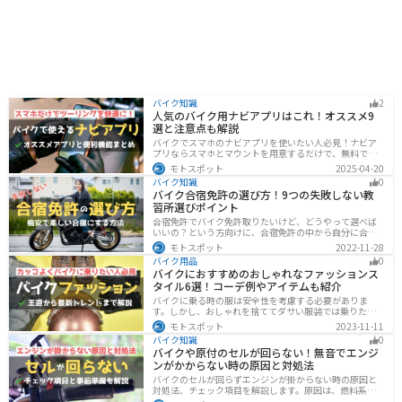
バイク知識
2
人気のバイク用ナビアプリはこれ！オススメ9
選と注意点も解説
バイクでスマホのナビアプリを使いたい人必見！ナビア
プリならスマホとマウントを用意するだけで、無料です
ぐにナビが利用できます。インカムがあれば音声案内も
モトスポット
2025-04-20
聞けるので運転に集中したまま簡単にルートの把握がで
バイク知識
0
きます。慣れない土地やツーリングなどで活躍すること
バイク合宿免許の選び方！9つの失敗しない教
間違いなしのオススメナビアプリを紹介します。
習所選びポイント
合宿免許でバイク免許取りたいけど、どうやって選べば
いいの？という方向けに、合宿免許の中から自分に合っ
た教習所を選ぶ方法をまとめました。押さえるべきポイ
モトスポット
2022-11-28
ントは9つです。料金をできるだけ抑えたり、旅行も兼ね
バイク用品
0
て楽しみたい人必見です！
バイクにおすすめのおしゃれなファッションス
タイル6選！コーデ例やアイテムも紹介
バイクに乗る時の服は安全性を考慮する必要がありま
す。しかし、おしゃれを捨ててダサい服装では乗りたく
ないですよね？せっかくならカッコよく風を切って街を
モトスポット
2023-11-11
歩きたいもの。この記事では、そんな願いを叶えるた
バイク知識
0
め、王道から流行ファッションまでバイクに乗るときの
バイクや原付のセルが回らない！無音でエンジ
ファッションを解説します。
ンがかからない時の原因と対処法
バイクのセルが回らずエンジンが掛からない時の原因と
対処法、チェック項目を解説します。原因は、燃料系・
電装系・その他に分かれますが、バッテリー上がりが原