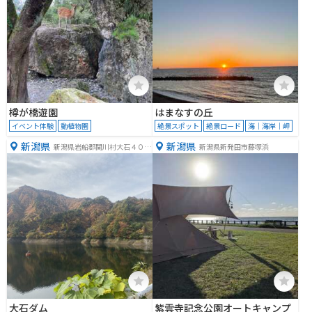
樽が橋遊園
はまなすの丘
イベント体験
動植物園
絶景スポット
絶景ロード
海｜海岸｜岬
新潟県
新潟県
新潟県岩船郡関川村大石４０４
新潟県新発田市藤塚浜
−３
大石ダム
紫雲寺記念公園オートキャンプ