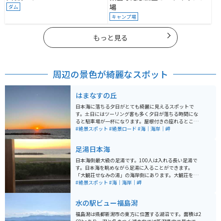
場
ダム
キャンプ場
もっと見る
周辺の景色が綺麗なスポット
はまなすの丘
日本海に落ちる夕日がとても綺麗に見えるスポットで
す。土日にはツーリング客も多く夕日が落ちる時間にな
ると駐車場が一杯になります。屋根付きの座れるところ
やトイレもありゆっくりできます。お盆の時期は一帯に
#絶景スポット
#絶景ロード
#海｜海岸｜岬
自生しているはまなすもとても綺麗です。
足湯日本海
日本海側最大級の足湯です。100人は入れる長い足湯で
す。日本海を眺めながら足湯に入ることができます。
「大観荘せなみの湯」の海岸側にあります。大観荘を経
由せず外からまわれます。 営業時間は6：00～22：00で
#絶景スポット
#海｜海岸｜岬
す。 駐車場は浜沿いではなく温泉街の中心の方に無料駐
車場があるので、そこから徒歩になります。
水の駅ビュー福島潟
福島潟は県都新潟市の東方に位置する湖沼です。面積は2