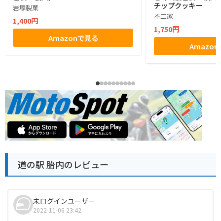
チップクッキー
岩塚製菓
不二家
1,400円
1,750円
Amazonで見る
Amazo
道の駅 胎内のレビュー
未ログインユーザー
2022-11-06 23:42