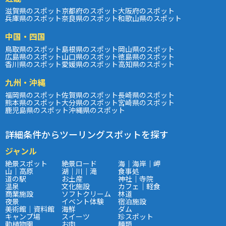
滋賀県のスポット
京都府のスポット
大阪府のスポット
兵庫県のスポット
奈良県のスポット
和歌山県のスポット
中国・四国
鳥取県のスポット
島根県のスポット
岡山県のスポット
広島県のスポット
山口県のスポット
徳島県のスポット
香川県のスポット
愛媛県のスポット
高知県のスポット
九州・沖縄
福岡県のスポット
佐賀県のスポット
長崎県のスポット
熊本県のスポット
大分県のスポット
宮崎県のスポット
鹿児島県のスポット
沖縄県のスポット
詳細条件からツーリングスポットを探す
ジャンル
絶景スポット
絶景ロード
海｜海岸｜岬
山｜高原
湖｜川｜滝
食事処
道の駅
お土産
神社｜寺院
温泉
文化施設
カフェ｜軽食
商業施設
ソフトクリーム
林道
夜景
イベント体験
宿泊施設
美術館｜資料館
海鮮
ダム
キャンプ場
スイーツ
珍スポット
動植物園
お肉
麺類